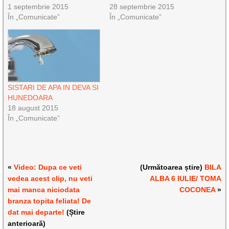
1 septembrie 2015
28 septembrie 2015
În „Comunicate”
În „Comunicate”
SISTARI DE APA IN DEVA SI
HUNEDOARA
18 august 2015
În „Comunicate”
«
Video: Dupa ce veti
(Următoarea știre)
BILA
vedea acest clip, nu veti
ALBA 6 IULIE/ TOMA
mai manca niciodata
COCONEA
»
branza topita feliata! De
dat mai departe!
(Știre
anterioară)