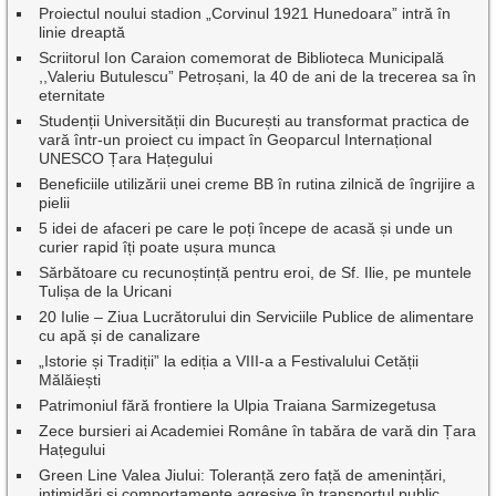
Proiectul noului stadion „Corvinul 1921 Hunedoara” intră în
linie dreaptă
Scriitorul Ion Caraion comemorat de Biblioteca Municipală
,,Valeriu Butulescu” Petroșani, la 40 de ani de la trecerea sa în
eternitate
Studenții Universității din București au transformat practica de
vară într-un proiect cu impact în Geoparcul Internațional
UNESCO Țara Hațegului
Beneficiile utilizării unei creme BB în rutina zilnică de îngrijire a
pielii
5 idei de afaceri pe care le poți începe de acasă și unde un
curier rapid îți poate ușura munca
Sărbătoare cu recunoștință pentru eroi, de Sf. Ilie, pe muntele
Tulișa de la Uricani
20 Iulie – Ziua Lucrătorului din Serviciile Publice de alimentare
cu apă și de canalizare
„Istorie și Tradiții” la ediția a VIII-a a Festivalului Cetății
Mălăiești
Patrimoniul fără frontiere la Ulpia Traiana Sarmizegetusa
Zece bursieri ai Academiei Române în tabăra de vară din Țara
Hațegului
Green Line Valea Jiului: Toleranță zero față de amenințări,
intimidări și comportamente agresive în transportul public