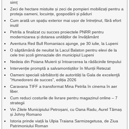
simț
Zeci de hectare mistuite și zeci de pompieri mobilizați pentru a
proteja oameni, locuințe, gospodării și păduri
Cum arată un spațiu exterior mai ușor de întreținut, fără efort
inutil
Petrila a finalizat cu succes proiectele PNRR pentru
modernizarea și dotarea unităților de învățământ
Aventura Red Bull Romaniacs ajunge, pe 30 iulie, la Lupeni
O săptămână de neuitat la Lacul Balaton pentru elevi de la
cele trei școli gimnaziale din municipiul Lupeni
Nedeia din Poiana Muierii și întoarcerea la rădăcinile timpului
Intervenție promptă a salvamontiștilor în Munții Retezat
Oameni speciali sărbătoriți de autorități la Gala de excelenţă
”Hunedoreni de succes”, ediția 2026
Caravana TIFF a transformat Mina Petrila în cinema în aer
liber.
Cum reduci costurile de livrare pentru magazinul online – 7
strategii
Vin Zilele Municipiului Petroșani, cu Oana Radu, Aurel Tămaș
și Johny Romano
Istoria prinde viață la Ulpia Traiana Sarmizegetusa, de Ziua
Patrimoniului Roman