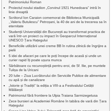
Patrimoniului Roman
Proiectul noului stadion „Corvinul 1921 Hunedoara” intră în
linie dreaptă
Scriitorul Ion Caraion comemorat de Biblioteca Municipală
,,Valeriu Butulescu” Petroșani, la 40 de ani de la trecerea sa în
eternitate
Studenții Universității din București au transformat practica de
vară într-un proiect cu impact în Geoparcul Internațional
UNESCO Țara Hațegului
Beneficiile utilizării unei creme BB în rutina zilnică de îngrijire a
pielii
5 idei de afaceri pe care le poți începe de acasă și unde un
curier rapid îți poate ușura munca
Sărbătoare cu recunoștință pentru eroi, de Sf. Ilie, pe muntele
Tulișa de la Uricani
20 Iulie – Ziua Lucrătorului din Serviciile Publice de alimentare
cu apă și de canalizare
„Istorie și Tradiții” la ediția a VIII-a a Festivalului Cetății
Mălăiești
Patrimoniul fără frontiere la Ulpia Traiana Sarmizegetusa
Zece bursieri ai Academiei Române în tabăra de vară din Țara
Hațegului