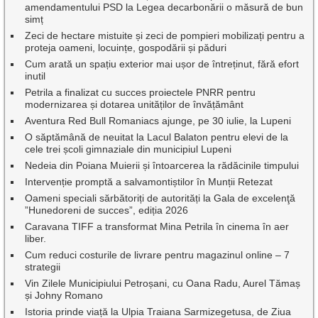
amendamentului PSD la Legea decarbonării o măsură de bun
simț
Zeci de hectare mistuite și zeci de pompieri mobilizați pentru a
proteja oameni, locuințe, gospodării și păduri
Cum arată un spațiu exterior mai ușor de întreținut, fără efort
inutil
Petrila a finalizat cu succes proiectele PNRR pentru
modernizarea și dotarea unităților de învățământ
Aventura Red Bull Romaniacs ajunge, pe 30 iulie, la Lupeni
O săptămână de neuitat la Lacul Balaton pentru elevi de la
cele trei școli gimnaziale din municipiul Lupeni
Nedeia din Poiana Muierii și întoarcerea la rădăcinile timpului
Intervenție promptă a salvamontiștilor în Munții Retezat
Oameni speciali sărbătoriți de autorități la Gala de excelenţă
”Hunedoreni de succes”, ediția 2026
Caravana TIFF a transformat Mina Petrila în cinema în aer
liber.
Cum reduci costurile de livrare pentru magazinul online – 7
strategii
Vin Zilele Municipiului Petroșani, cu Oana Radu, Aurel Tămaș
și Johny Romano
Istoria prinde viață la Ulpia Traiana Sarmizegetusa, de Ziua