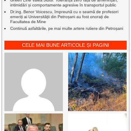
Green Line Valea Jiului: Toleranță zero față de amenințări,
intimidări și comportamente agresive în transportul public
Dr.ing. Benor Voicescu, împreună cu o seamă de profesori
emeriți ai Universității din Petroșani au fost onorați de
Facultatea de Mine
Continuă asfaltările, pe mai multe artere rutiere din Petroșani
CELE MAI BUNE ARTICOLE ȘI PAGINI