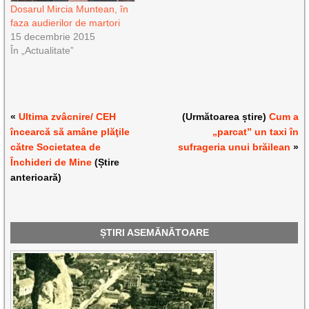
Dosarul Mircia Muntean, în
faza audierilor de martori
15 decembrie 2015
În „Actualitate”
«
Ultima zvâcnire/ CEH
(Următoarea știre)
Cum a
încearcă să amâne plăţile
„parcat” un taxi în
către Societatea de
sufrageria unui brăilean
»
Închideri de Mine
(Știre
anterioară)
ȘTIRI ASEMĂNĂTOARE