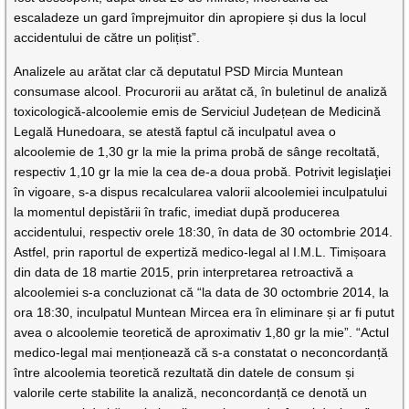
escaladeze un gard împrejmuitor din apropiere și dus la locul
accidentului de către un polițist”.
Analizele au arătat clar că deputatul PSD Mircia Muntean
consumase alcool. Procurorii au arătat că, în buletinul de analiză
toxicologică-alcoolemie emis de Serviciul Județean de Medicină
Legală Hunedoara, se atestă faptul că inculpatul avea o
alcoolemie de 1,30 gr la mie la prima probă de sânge recoltată,
respectiv 1,10 gr la mie la cea de-a doua probă. Potrivit legislaţiei
în vigoare, s-a dispus recalcularea valorii alcoolemiei inculpatului
la momentul depistării în trafic, imediat după producerea
accidentului, respectiv orele 18:30, în data de 30 octombrie 2014.
Astfel, prin raportul de expertiză medico-legal al I.M.L. Timișoara
din data de 18 martie 2015, prin interpretarea retroactivă a
alcoolemiei s-a concluzionat că “la data de 30 octombrie 2014, la
ora 18:30, inculpatul Muntean Mircea era în eliminare și ar fi putut
avea o alcoolemie teoretică de aproximativ 1,80 gr la mie”. “Actul
medico-legal mai menționează că s-a constatat o neconcordanță
între alcoolemia teoretică rezultată din datele de consum și
valorile certe stabilite la analiză, neconcordanță ce denotă un