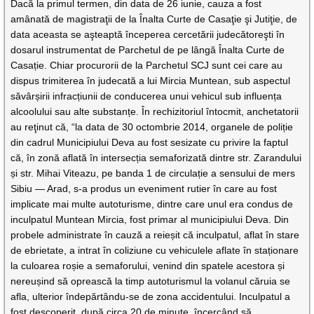
Dacă la primul termen, din data de 26 iunie, cauza a fost
amânată de magistraţii de la Înalta Curte de Casaţie şi Jutiţie, de
data aceasta se aşteaptă începerea cercetării judecătoreşti în
dosarul instrumentat de Parchetul de pe lângă Înalta Curte de
Casație. Chiar procurorii de la Parchetul SCJ sunt cei care au
dispus trimiterea în judecată a lui Mircia Muntean, sub aspectul
săvârșirii infracțiunii de conducerea unui vehicul sub influența
alcoolului sau alte substanțe. În rechizitoriul întocmit, anchetatorii
au reţinut că, “la data de 30 octombrie 2014, organele de poliție
din cadrul Municipiului Deva au fost sesizate cu privire la faptul
că, în zonă aflată în intersecția semaforizată dintre str. Zarandului
și str. Mihai Viteazu, pe banda 1 de circulație a sensului de mers
Sibiu — Arad, s-a produs un eveniment rutier în care au fost
implicate mai multe autoturisme, dintre care unul era condus de
inculpatul Muntean Mircia, fost primar al municipiului Deva. Din
probele administrate în cauză a reieșit că inculpatul, aflat în stare
de ebrietate, a intrat în coliziune cu vehiculele aflate în staționare
la culoarea roșie a semaforului, venind din spatele acestora și
nereușind să oprească la timp autoturismul la volanul căruia se
afla, ulterior îndepărtându-se de zona accidentului. Inculpatul a
fost descoperit, după circa 20 de minute, încercând să