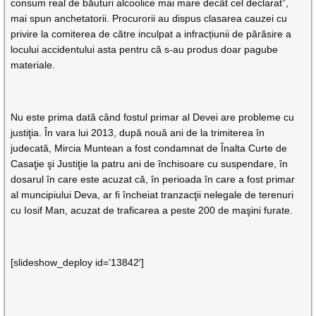
consum real de băuturi alcoolice mai mare decât cel declarat”,
mai spun anchetatorii. Procurorii au dispus clasarea cauzei cu
privire la comiterea de către inculpat a infracțiunii de părăsire a
locului accidentului asta pentru că s-au produs doar pagube
materiale.
Nu este prima dată când fostul primar al Devei are probleme cu
justiţia. În vara lui 2013, după nouă ani de la trimiterea în
judecată, Mircia Muntean a fost condamnat de Înalta Curte de
Casaţie şi Justiţie la patru ani de închisoare cu suspendare, în
dosarul în care este acuzat că, în perioada în care a fost primar
al muncipiului Deva, ar fi încheiat tranzacţii nelegale de terenuri
cu Iosif Man, acuzat de traficarea a peste 200 de maşini furate.
[slideshow_deploy id=’13842′]