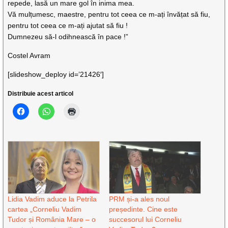
repede, lasă un mare gol în inima mea.
Vă mulțumesc, maestre, pentru tot ceea ce m-ați învățat să fiu,
pentru tot ceea ce m-ați ajutat să fiu !
Dumnezeu să-l odihnească în pace !”
Costel Avram
[slideshow_deploy id=’21426′]
Distribuie acest articol
Lidia Vadim aduce la Petrila
PRM și-a ales noul
cartea „Corneliu Vadim
președinte. Cine este
Tudor și România Mare – o
succesorul lui Corneliu