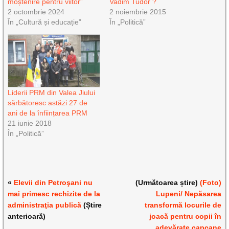
moștenire pentru viitor”
Vadim Tudor ?
2 octombrie 2024
2 noiembrie 2015
În „Cultură și educație”
În „Politică”
Liderii PRM din Valea Jiului
sărbătoresc astăzi 27 de
ani de la înființarea PRM
21 iunie 2018
În „Politică”
«
Elevii din Petroşani nu
(Următoarea știre)
(Foto)
mai primesc rechizite de la
Lupeni/ Nepăsarea
administraţia publică
(Știre
transformă locurile de
anterioară)
joacă pentru copii în
adevărate capcane