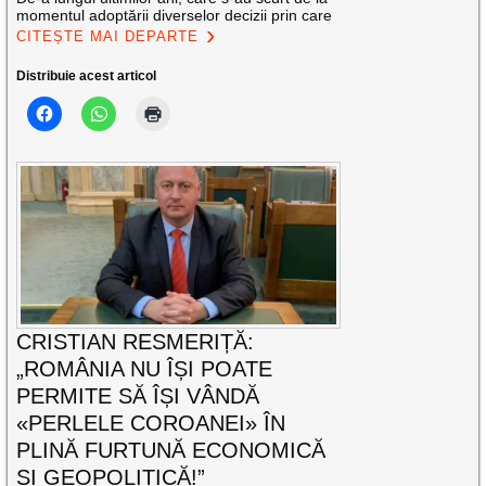
momentul adoptării diverselor decizii prin care
CITEȘTE MAI DEPARTE
Distribuie acest articol
CRISTIAN RESMERIȚĂ:
„ROMÂNIA NU ÎȘI POATE
PERMITE SĂ ÎȘI VÂNDĂ
«PERLELE COROANEI» ÎN
PLINĂ FURTUNĂ ECONOMICĂ
ȘI GEOPOLITICĂ!”