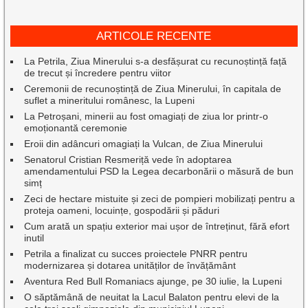
ARTICOLE RECENTE
La Petrila, Ziua Minerului s-a desfășurat cu recunoștință față
de trecut și încredere pentru viitor
Ceremonii de recunoștință de Ziua Minerului, în capitala de
suflet a mineritului românesc, la Lupeni
La Petroșani, minerii au fost omagiați de ziua lor printr-o
emoționantă ceremonie
Eroii din adâncuri omagiați la Vulcan, de Ziua Minerului
Senatorul Cristian Resmeriță vede în adoptarea
amendamentului PSD la Legea decarbonării o măsură de bun
simț
Zeci de hectare mistuite și zeci de pompieri mobilizați pentru a
proteja oameni, locuințe, gospodării și păduri
Cum arată un spațiu exterior mai ușor de întreținut, fără efort
inutil
Petrila a finalizat cu succes proiectele PNRR pentru
modernizarea și dotarea unităților de învățământ
Aventura Red Bull Romaniacs ajunge, pe 30 iulie, la Lupeni
O săptămână de neuitat la Lacul Balaton pentru elevi de la