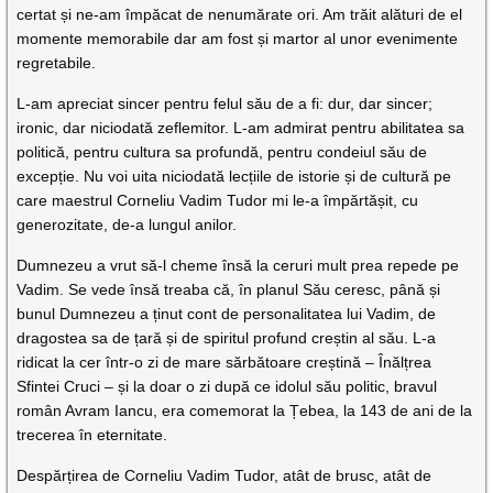
certat și ne-am împăcat de nenumărate ori. Am trăit alături de el
momente memorabile dar am fost și martor al unor evenimente
regretabile.
L-am apreciat sincer pentru felul său de a fi: dur, dar sincer;
ironic, dar niciodată zeflemitor. L-am admirat pentru abilitatea sa
politică, pentru cultura sa profundă, pentru condeiul său de
excepție. Nu voi uita niciodată lecțiile de istorie și de cultură pe
care maestrul Corneliu Vadim Tudor mi le-a împărtășit, cu
generozitate, de-a lungul anilor.
Dumnezeu a vrut să-l cheme însă la ceruri mult prea repede pe
Vadim. Se vede însă treaba că, în planul Său ceresc, până și
bunul Dumnezeu a ținut cont de personalitatea lui Vadim, de
dragostea sa de țară și de spiritul profund creștin al său. L-a
ridicat la cer într-o zi de mare sărbătoare creștină – Înălțrea
Sfintei Cruci – și la doar o zi după ce idolul său politic, bravul
român Avram Iancu, era comemorat la Țebea, la 143 de ani de la
trecerea în eternitate.
Despărțirea de Corneliu Vadim Tudor, atât de brusc, atât de