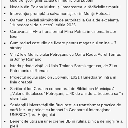
cele trei școli gimnaziale din municipiul Lupeni
Nedeia din Poiana Muierii și întoarcerea la rădăcinile timpului
Intervenție promptă a salvamontiștilor în Munții Retezat
Oameni speciali sărbătoriți de autorități la Gala de excelenţă
”Hunedoreni de succes”, ediția 2026
Caravana TIFF a transformat Mina Petrila în cinema în aer
liber.
Cum reduci costurile de livrare pentru magazinul online – 7
strategii
Vin Zilele Municipiului Petroșani, cu Oana Radu, Aurel Tămaș
și Johny Romano
Istoria prinde viață la Ulpia Traiana Sarmizegetusa, de Ziua
Patrimoniului Roman
Proiectul noului stadion „Corvinul 1921 Hunedoara” intră în
linie dreaptă
Scriitorul Ion Caraion comemorat de Biblioteca Municipală
,,Valeriu Butulescu” Petroșani, la 40 de ani de la trecerea sa în
eternitate
Studenții Universității din București au transformat practica de
vară într-un proiect cu impact în Geoparcul Internațional
UNESCO Țara Hațegului
Beneficiile utilizării unei creme BB în rutina zilnică de îngrijire a
pielii