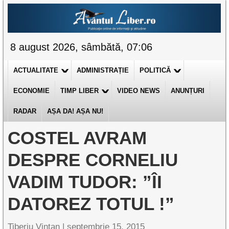
8 august 2026, sâmbătă, 07:06
ACTUALITATE
ADMINISTRAȚIE
POLITICĂ
ECONOMIE
TIMP LIBER
VIDEO NEWS
ANUNȚURI
RADAR
AȘA DA! AȘA NU!
COSTEL AVRAM
DESPRE CORNELIU
VADIM TUDOR: ”ÎI
DATOREZ TOTUL !”
Tiberiu Vințan
|
septembrie 15, 2015