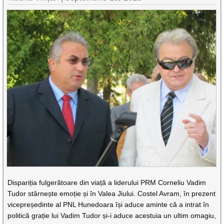
Dispariția fulgerătoare din viață a liderului PRM Corneliu Vadim
Tudor stârnește emoție și în Valea Jiului. Costel Avram, în prezent
vicepreședinte al PNL Hunedoara își aduce aminte că a intrat în
politică grație lui Vadim Tudor și-i aduce acestuia un ultim omagiu,