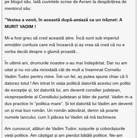
pe blogul său. Iată cuvintele scrise de Avram la despărițirea de
mentorul său:
”Vestea a venit, în această după-amiază ca un trăznet: A
MURIT VADIM !
Mi-a fost greu să cred această știre. Încă sunt sub imperiul
emoțiilor confuze care mă încearcă și aș vrea să cred că nu e
vorba decât despre o glumă proastă…
În ultimii ani, drumurile noastre s-au mai îndepărtat. Dar nu am
uitat și nu voi uita niciodată cât de mult a însemnat Corneliu
Vadim Tudor pentru mine. Într-un fel, aș putea spune chiar că îi
datorez totul ! Am intrat în viața politică datorită acestui om politic
de excepție și, tot datorită lui, am devenit consilier județean,
vicepreședinte al Consiliului județean și lider de partid. Vadim m-a
dus practice în ”politica mare”. Și tot datorită lui Vadim am devenit
un și mai bun român. Un român adevărat, demn să poarte
numele Iancului, cum îi plăcea lui Vadim să mă tachineze.
Am cunoscut, alături de Vadim Tudor, suișurile și coborâșiurile
vieții politice. Am câștigat și am pierdut bătălii politice. Ne-am