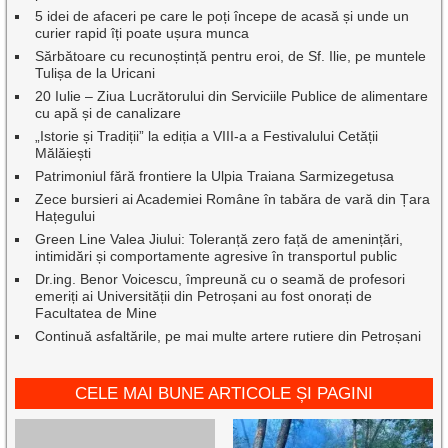
5 idei de afaceri pe care le poți începe de acasă și unde un
curier rapid îți poate ușura munca
Sărbătoare cu recunoștință pentru eroi, de Sf. Ilie, pe muntele
Tulișa de la Uricani
20 Iulie – Ziua Lucrătorului din Serviciile Publice de alimentare
cu apă și de canalizare
„Istorie și Tradiții” la ediția a VIII-a a Festivalului Cetății
Mălăiești
Patrimoniul fără frontiere la Ulpia Traiana Sarmizegetusa
Zece bursieri ai Academiei Române în tabăra de vară din Țara
Hațegului
Green Line Valea Jiului: Toleranță zero față de amenințări,
intimidări și comportamente agresive în transportul public
Dr.ing. Benor Voicescu, împreună cu o seamă de profesori
emeriți ai Universității din Petroșani au fost onorați de
Facultatea de Mine
Continuă asfaltările, pe mai multe artere rutiere din Petroșani
CELE MAI BUNE ARTICOLE ȘI PAGINI