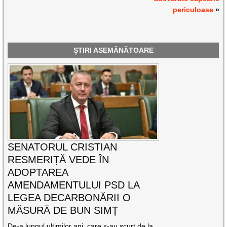
periculoase
»
ȘTIRI ASEMĂNĂTOARE
SENATORUL CRISTIAN
RESMERIȚĂ VEDE ÎN
ADOPTAREA
AMENDAMENTULUI PSD LA
LEGEA DECARBONĂRII O
MĂSURĂ DE BUN SIMȚ
De-a lungul ultimilor ani, care s-au scurt de la