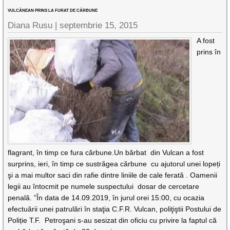
VULCĂNEAN PRINS LA FURAT DE CĂRBUNE
Diana Rusu
|
septembrie 15, 2015
A fost
prins în
flagrant, în timp ce fura cărbune.Un bărbat din Vulcan a fost
surprins, ieri, în timp ce sustrăgea cărbune cu ajutorul unei lopeți
şi a mai multor saci din rafie dintre liniile de cale ferată . Oamenii
legii au întocmit pe numele suspectului dosar de cercetare
penală. ”În data de 14.09.2019, în jurul orei 15:00, cu ocazia
efectuării unei patrulări în staţia C.F.R. Vulcan, poliţiştii Postului de
Poliție T.F. Petroşani s-au sesizat din oficiu cu privire la faptul că