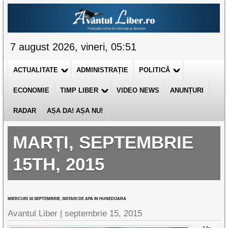
7 august 2026, vineri, 05:51
ACTUALITATE
ADMINISTRAȚIE
POLITICĂ
ECONOMIE
TIMP LIBER
VIDEO NEWS
ANUNȚURI
RADAR
AȘA DA! AȘA NU!
MARȚI, SEPTEMBRIE
15TH, 2015
MIERCURI 16 SEPTEMBRIE, SISTARI DE APA IN HUNEDOARA
Avantul Liber |
septembrie 15, 2015