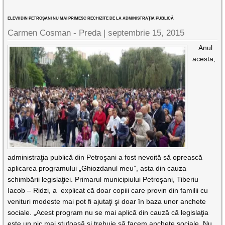
ELEVII DIN PETROŞANI NU MAI PRIMESC RECHIZITE DE LA ADMINISTRAŢIA PUBLICĂ
Carmen Cosman - Preda |
septembrie 15, 2015
Anul
acesta,
administraţia publică din Petroşani a fost nevoită să oprească
aplicarea programului „Ghiozdanul meu”, asta din cauza
schimbării legislaţiei. Primarul municipiului Petroşani, Tiberiu
Iacob – Ridzi, a explicat că doar copiii care provin din familii cu
venituri modeste mai pot fi ajutaţi şi doar în baza unor anchete
sociale. „Acest program nu se mai aplică din cauză că legislaţia
este un pic mai stufoasă şi trebuie să facem anchete sociale. Nu