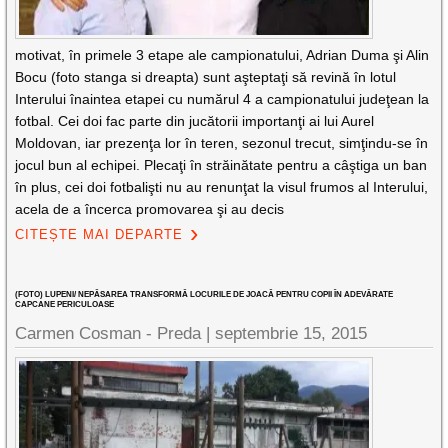
motivat, în primele 3 etape ale campionatului, Adrian Duma şi Alin
Bocu (foto stanga si dreapta) sunt aşteptaţi să revină în lotul
Interului înaintea etapei cu numărul 4 a campionatului judeţean la
fotbal. Cei doi fac parte din jucătorii importanţi ai lui Aurel
Moldovan, iar prezenţa lor în teren, sezonul trecut, simţindu-se în
jocul bun al echipei. Plecaţi în străinătate pentru a câştiga un ban
în plus, cei doi fotbalişti nu au renunţat la visul frumos al Interului,
acela de a încerca promovarea şi au decis
CITEȘTE MAI DEPARTE
(FOTO) LUPENI/ NEPĂSAREA TRANSFORMĂ LOCURILE DE JOACĂ PENTRU COPII ÎN ADEVĂRATE
CAPCANE PERICULOASE
Carmen Cosman - Preda |
septembrie 15, 2015