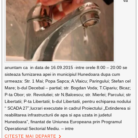
Va
anuntam ca in data de 16.09.2015 -intre orele 8:00 – 20:00 se
sisteaza furnizarea apei in municipiul Hunedoara dupa cum
urmeaza: Str. 1 Mai; Popa Sapca; A.Vlaicu; Paringului; Stefan cel
Mare; b-dul Decebal – partial; str. Bogdan Voda; T.Cipariu; Bicaz;
P-ta Obor; str. Revolutiei; str N.Balcescu; str. Mierlei; Parcului; str
Libertatii; P-ta Libertatii; b-dul Libertatii, pentru echiparea nodului
“ SCADA 27”,lucrari executate in cadrul Proiectului „Extinderea si
reabilitarea infrastructurii de apa si apa uzata in judetul
Hunedoara”, finantat de Uniunea Europeana prin Programul
Operational Sectorial Mediu. – intre
CITEȘTE MAI DEPARTE