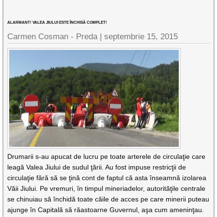
ALARMANT! VALEA JIULUI ESTE ÎNCHISĂ COMPLET!
Carmen Cosman - Preda |
septembrie 15, 2015
Drumarii s-au apucat de lucru pe toate arterele de circulaţie care
leagă Valea Jiului de sudul ţării. Au fost impuse restricţii de
circulaţie fără să se ţină cont de faptul că asta înseamnă izolarea
Văii Jiului. Pe vremuri, în timpul mineriadelor, autorităţile centrale
se chinuiau să închidă toate căile de acces pe care minerii puteau
ajunge în Capitală să răastoarne Guvernul, aşa cum ameninţau.