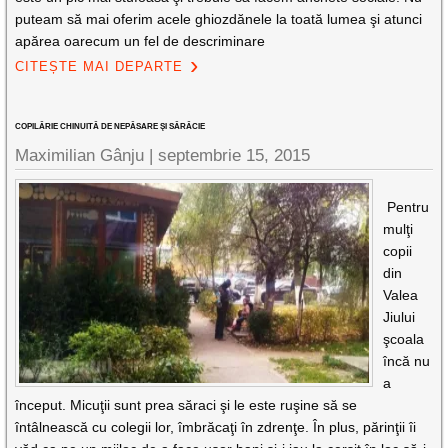
puteam să mai oferim acele ghiozdănele la toată lumea şi atunci
apărea oarecum un fel de descriminare
CITEȘTE MAI DEPARTE
COPILĂRIE CHINUITĂ DE NEPĂSARE ŞI SĂRĂCIE
Maximilian Gânju |
septembrie 15, 2015
Pentru
mulţi
copii
din
Valea
Jiului
şcoala
încă nu
a
început. Micuţii sunt prea săraci şi le este ruşine să se
întâlnească cu colegii lor, îmbrăcaţi în zdrenţe. În plus, părinţii îi