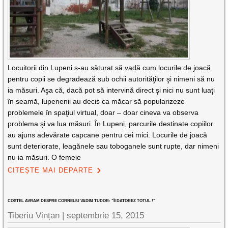
Locuitorii din Lupeni s-au săturat să vadă cum locurile de joacă
pentru copii se degradează sub ochii autorităţilor şi nimeni să nu
ia măsuri. Aşa că, dacă pot să intervină direct şi nici nu sunt luaţi
în seamă, lupenenii au decis ca măcar să popularizeze
problemele în spaţiul virtual, doar – doar cineva va observa
problema şi va lua măsuri. În Lupeni, parcurile destinate copiilor
au ajuns adevărate capcane pentru cei mici. Locurile de joacă
sunt deteriorate, leagănele sau toboganele sunt rupte, dar nimeni
nu ia măsuri. O femeie
CITEȘTE MAI DEPARTE
COSTEL AVRAM DESPRE CORNELIU VADIM TUDOR: ”ÎI DATOREZ TOTUL !”
Tiberiu Vințan
|
septembrie 15, 2015