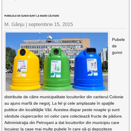
PUBELELE DE GUNOI SUNT LA MARE CĂUTARE
M. Gânju |
septembrie 15, 2015
Pubele
de
gunoi
distribuite de către municipalitate locuitorilor din cartierul Colonie
au ajuns marfă de negoţ. La fel şi cele amplasate în spaţiile
publice din localităţile Văii. Acestea dispar peste noapte şi sunt
vândute ciupercarilor ori celor care colectează fructe de pădure.
Administraţia din Petroşani a dat locuitorilor din municipiu care
locuiesc la case mai multe pubele în care să-şi depoziteze