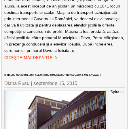
ajuns, la acest început de an şcolar, un microbuz cu 16+1 locuri
destinat transportului şcolar. Maşina de transport achiziţionată
prin intermediul Guvernului României, va deservi elevii navetişti,
dar va fi utilizată şi pentru deplasarea elevilor şcolii la diferite
competiţii şi concursuri de profil. Maşina a fost predată, astăzi,
oficial şcolii de către primarul Municipiului Deva, Petru Mărginean,
în prezenţa conducerii şi a elevilor liceului. După încheierea
ceremoniei, primarul Devei a felicitat-o
CITEȘTE MAI DEPARTE
SPITALUL MUNICIPAL „DR. ALEXANDRU SIMIONESCU” HUNEDOARA FACE ANGAJARI
Diana Rusu
|
septembrie 15, 2015
Spitalul