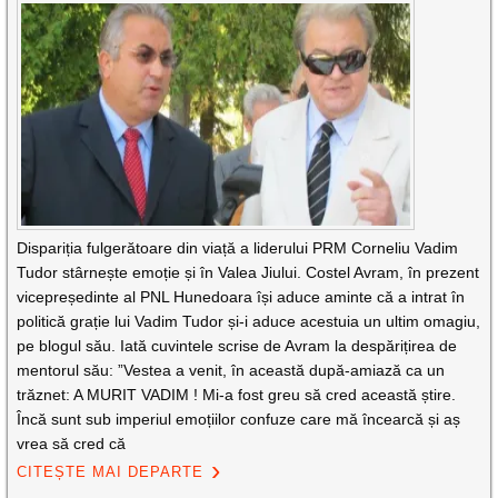
Dispariția fulgerătoare din viață a liderului PRM Corneliu Vadim
Tudor stârnește emoție și în Valea Jiului. Costel Avram, în prezent
vicepreședinte al PNL Hunedoara își aduce aminte că a intrat în
politică grație lui Vadim Tudor și-i aduce acestuia un ultim omagiu,
pe blogul său. Iată cuvintele scrise de Avram la despărițirea de
mentorul său: ”Vestea a venit, în această după-amiază ca un
trăznet: A MURIT VADIM ! Mi-a fost greu să cred această știre.
Încă sunt sub imperiul emoțiilor confuze care mă încearcă și aș
vrea să cred că
CITEȘTE MAI DEPARTE