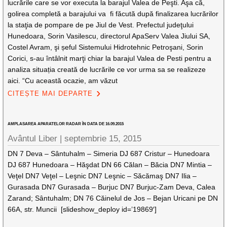
lucrările care se vor executa la barajul Valea de Peşti. Aşa că,
golirea completă a barajului va fi făcută după finalizarea lucrărilor
la staţia de pompare de pe Jiul de Vest. Prefectul judeţului
Hunedoara, Sorin Vasilescu, directorul ApaServ Valea Jiului SA,
Costel Avram, şi șeful Sistemului Hidrotehnic Petroşani, Sorin
Corici, s-au întâlnit marţi chiar la barajul Valea de Pesti pentru a
analiza situația creată de lucrările ce vor urma sa se realizeze
aici. “Cu această ocazie, am văzut
CITEȘTE MAI DEPARTE
AMPLASAREA APARATELOR RADAR ÎN DATA DE 16.09.2015
Avântul Liber |
septembrie 15, 2015
DN 7 Deva – Sântuhalm – Simeria DJ 687 Cristur – Hunedoara
DJ 687 Hunedoara – Hăşdat DN 66 Călan – Băcia DN7 Mintia –
Veţel DN7 Veţel – Leşnic DN7 Leşnic – Săcămaş DN7 Ilia –
Gurasada DN7 Gurasada – Burjuc DN7 Burjuc-Zam Deva, Calea
Zarand; Sântuhalm; DN 76 Căinelul de Jos – Bejan Uricani pe DN
66A, str. Muncii [slideshow_deploy id=’19869′]