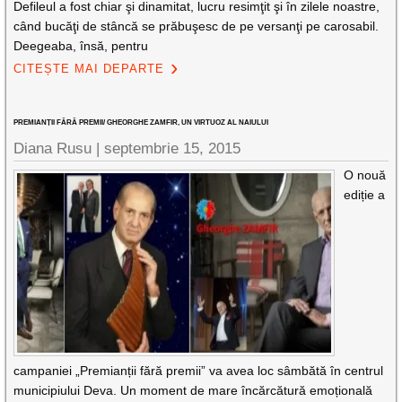
Defileul a fost chiar şi dinamitat, lucru resimţit şi în zilele noastre,
când bucăţi de stâncă se prăbuşesc de pe versanţi pe carosabil.
Deegeaba, însă, pentru
CITEȘTE MAI DEPARTE
PREMIANȚII FĂRĂ PREMII/ GHEORGHE ZAMFIR, UN VIRTUOZ AL NAIULUI
Diana Rusu
|
septembrie 15, 2015
O nouă
ediție a
campaniei „Premianții fără premii” va avea loc sâmbătă în centrul
municipiului Deva. Un moment de mare încărcătură emoțională