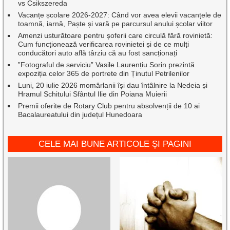
vs Csikszereda
Vacanțe școlare 2026-2027: Când vor avea elevii vacanțele de
toamnă, iarnă, Paște și vară pe parcursul anului școlar viitor
Amenzi usturătoare pentru șoferii care circulă fără rovinietă:
Cum funcționează verificarea rovinietei și de ce mulți
conducători auto află târziu că au fost sancționați
”Fotograful de serviciu” Vasile Laurențiu Sorin prezintă
expoziția celor 365 de portrete din Ținutul Petrilenilor
Luni, 20 iulie 2026 momârlanii își dau întâlnire la Nedeia și
Hramul Schitului Sfântul Ilie din Poiana Muierii
Premii oferite de Rotary Club pentru absolvenții de 10 ai
Bacalaureatului din județul Hunedoara
CELE MAI BUNE ARTICOLE ȘI PAGINI