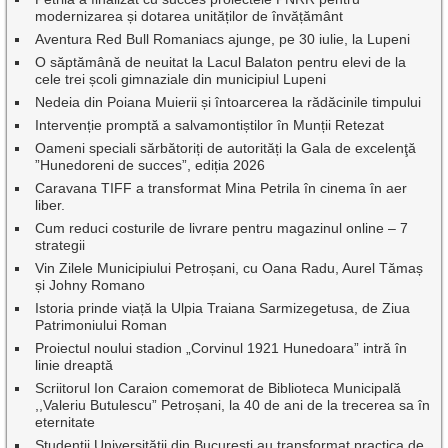
modernizarea și dotarea unităților de învățământ
Aventura Red Bull Romaniacs ajunge, pe 30 iulie, la Lupeni
O săptămână de neuitat la Lacul Balaton pentru elevi de la
cele trei școli gimnaziale din municipiul Lupeni
Nedeia din Poiana Muierii și întoarcerea la rădăcinile timpului
Intervenție promptă a salvamontiștilor în Munții Retezat
Oameni speciali sărbătoriți de autorități la Gala de excelenţă
”Hunedoreni de succes”, ediția 2026
Caravana TIFF a transformat Mina Petrila în cinema în aer
liber.
Cum reduci costurile de livrare pentru magazinul online – 7
strategii
Vin Zilele Municipiului Petroșani, cu Oana Radu, Aurel Tămaș
și Johny Romano
Istoria prinde viață la Ulpia Traiana Sarmizegetusa, de Ziua
Patrimoniului Roman
Proiectul noului stadion „Corvinul 1921 Hunedoara” intră în
linie dreaptă
Scriitorul Ion Caraion comemorat de Biblioteca Municipală
,,Valeriu Butulescu” Petroșani, la 40 de ani de la trecerea sa în
eternitate
Studenții Universității din București au transformat practica de