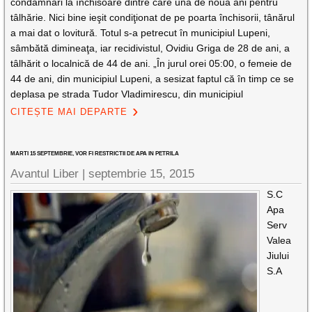
condamnări la închisoare dintre care una de nouă ani pentru
tâlhărie. Nici bine ieşit condiţionat de pe poarta închisorii, tânărul
a mai dat o lovitură. Totul s-a petrecut în municipiul Lupeni,
sâmbătă dimineaţa, iar recidivistul, Ovidiu Griga de 28 de ani, a
tâlhărit o localnică de 44 de ani. „În jurul orei 05:00, o femeie de
44 de ani, din municipiul Lupeni, a sesizat faptul că în timp ce se
deplasa pe strada Tudor Vladimirescu, din municipiul
CITEȘTE MAI DEPARTE
MARTI 15 SEPTEMBRIE, VOR FI RESTRICTII DE APA IN PETRILA
Avantul Liber |
septembrie 15, 2015
S.C
Apa
Serv
Valea
Jiului
S.A