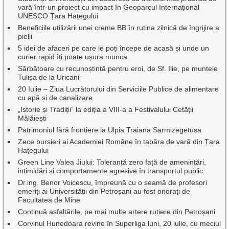
vară într-un proiect cu impact în Geoparcul Internațional
UNESCO Țara Hațegului
Beneficiile utilizării unei creme BB în rutina zilnică de îngrijire a
pielii
5 idei de afaceri pe care le poți începe de acasă și unde un
curier rapid îți poate ușura munca
Sărbătoare cu recunoștință pentru eroi, de Sf. Ilie, pe muntele
Tulișa de la Uricani
20 Iulie – Ziua Lucrătorului din Serviciile Publice de alimentare
cu apă și de canalizare
„Istorie și Tradiții” la ediția a VIII-a a Festivalului Cetății
Mălăiești
Patrimoniul fără frontiere la Ulpia Traiana Sarmizegetusa
Zece bursieri ai Academiei Române în tabăra de vară din Țara
Hațegului
Green Line Valea Jiului: Toleranță zero față de amenințări,
intimidări și comportamente agresive în transportul public
Dr.ing. Benor Voicescu, împreună cu o seamă de profesori
emeriți ai Universității din Petroșani au fost onorați de
Facultatea de Mine
Continuă asfaltările, pe mai multe artere rutiere din Petroșani
Corvinul Hunedoara revine în Superliga luni, 20 iulie, cu meciul