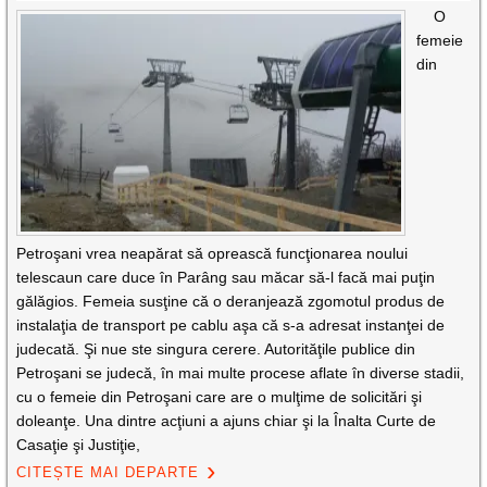
O
femeie
din
Petroşani vrea neapărat să oprească funcţionarea noului
telescaun care duce în Parâng sau măcar să-l facă mai puţin
gălăgios. Femeia susţine că o deranjează zgomotul produs de
instalaţia de transport pe cablu aşa că s-a adresat instanţei de
judecată. Şi nue ste singura cerere. Autorităţile publice din
Petroşani se judecă, în mai multe procese aflate în diverse stadii,
cu o femeie din Petroşani care are o mulţime de solicitări şi
doleanţe. Una dintre acţiuni a ajuns chiar şi la Înalta Curte de
Casaţie şi Justiţie,
CITEȘTE MAI DEPARTE