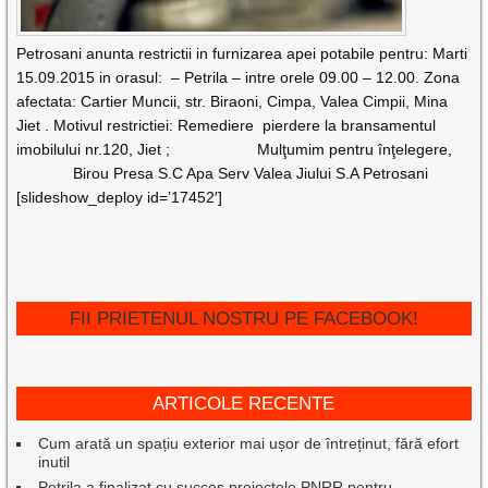
Petrosani anunta restrictii in furnizarea apei potabile pentru: Marti
15.09.2015 in orasul: – Petrila – intre orele 09.00 – 12.00. Zona
afectata: Cartier Muncii, str. Biraoni, Cimpa, Valea Cimpii, Mina
Jiet . Motivul restrictiei: Remediere pierdere la bransamentul
imobilului nr.120, Jiet ; Mulţumim pentru înţelegere,
Birou Presa S.C Apa Serv Valea Jiului S.A Petrosani
[slideshow_deploy id=’17452′]
FII PRIETENUL NOSTRU PE FACEBOOK!
ARTICOLE RECENTE
Cum arată un spațiu exterior mai ușor de întreținut, fără efort
inutil
Petrila a finalizat cu succes proiectele PNRR pentru