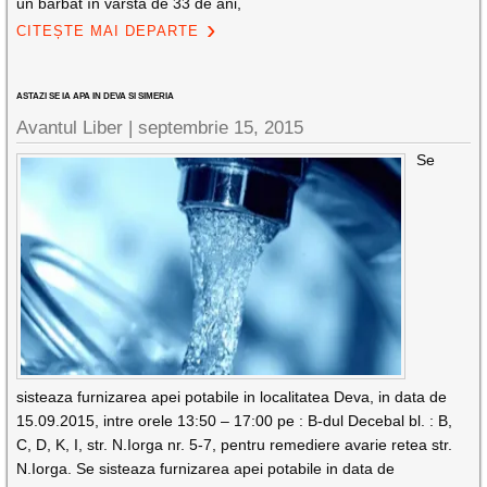
un bărbat în vârstă de 33 de ani,
CITEȘTE MAI DEPARTE
ASTAZI SE IA APA IN DEVA SI SIMERIA
Avantul Liber |
septembrie 15, 2015
Se
sisteaza furnizarea apei potabile in localitatea Deva, in data de
15.09.2015, intre orele 13:50 – 17:00 pe : B-dul Decebal bl. : B,
C, D, K, I, str. N.Iorga nr. 5-7, pentru remediere avarie retea str.
N.Iorga. Se sisteaza furnizarea apei potabile in data de