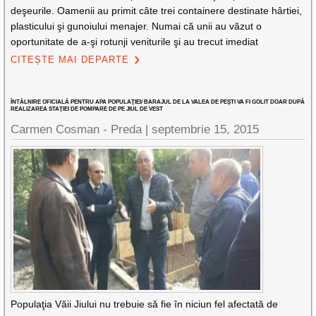
deşeurile. Oamenii au primit câte trei containere destinate hârtiei,
plasticului şi gunoiului menajer. Numai că unii au văzut o
oportunitate de a-şi rotunji veniturile şi au trecut imediat
CITEȘTE MAI DEPARTE
ÎNTÂLNIRE OFICIALĂ PENTRU APA POPULAŢIEI/ BARAJUL DE LA VALEA DE PEŞTI VA FI GOLIT DOAR DUPĂ
REALIZAREA STAŢIEI DE POMPARE DE PE JIUL DE VEST
Carmen Cosman - Preda |
septembrie 15, 2015
Populaţia Văii Jiului nu trebuie să fie în niciun fel afectată de