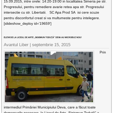
15.09.2015, intre orele: 14:20-19:00 in localitatea Simeria pe str.
Progresului, pentru remediere avarie retea apa str. Progresului
intersectie cu str. Libertatii. SC Apa Prod SA isi cere scuze
pentru disconfortul creat si va multumeste pentru intelegere.
[slideshow_deploy id=’19659′]
ELEVII DE LA LICEUL DE ARTE „SIGISMUN TODUŢĂ” DEVA AU MICROBUZ NOU!
Avantul Liber |
septembrie 15, 2015
Prin
intermediul Primăriei Municipiului Deva, care a făcut toate
demersurile necesare, la Liceul de Arte „Sigismun Toduţă” a