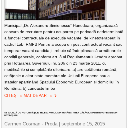
Municipal „Dr. Alexandru Simionescu” Hunedoara, organizează
concurs de recrutare pentru ocuparea pe perioadă nedeterminată
a funcției contractuale de execuție vacante, de kinetoterapeut în
cadrul Lab. RMFB Pentru a ocupa un post contractual vacant sau
temporar vacant candidații trebuie să îndeplinească următoarele
condiții generale, conform art. 3 al Regulamentului-cadru aprobat
prin Hotărârea Guvernului nr. 286 din 23 martie 2011, cu
modificările și completările ulterioare: a) are cetățenia română,
cetățenie a altor state membre ale Uniunii Europene sau a
statelor aparținând Spațiului Economic European și domiciliul în
România; b) cunoaște limba
CITEȘTE MAI DEPARTE
SE JUDECĂ CU AUTORITĂŢILE/ TELESCAUNUL DIN PARÂNG, PREA GĂLĂGIOS PENTRU O FEMEIE DIN
PETROŞANI
Carmen Cosman - Preda |
septembrie 15, 2015