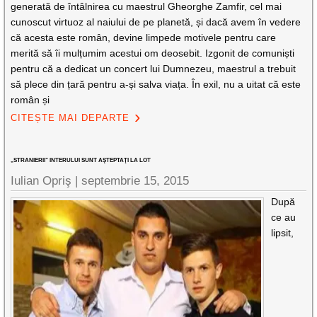
generată de întâlnirea cu maestrul Gheorghe Zamfir, cel mai
cunoscut virtuoz al naiului de pe planetă, și dacă avem în vedere
că acesta este român, devine limpede motivele pentru care
merită să îi mulțumim acestui om deosebit. Izgonit de comuniști
pentru că a dedicat un concert lui Dumnezeu, maestrul a trebuit
să plece din țară pentru a-și salva viața. În exil, nu a uitat că este
român și
CITEȘTE MAI DEPARTE
„STRANIERII” INTERULUI SUNT AŞTEPTAŢI LA LOT
Iulian Opriş |
septembrie 15, 2015
După
ce au
lipsit,