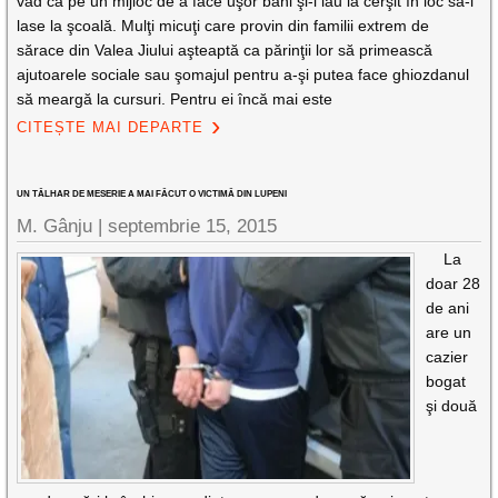
văd ca pe un mijloc de a face uşor bani şi-i iau la cerşit în loc să-i
lase la şcoală. Mulţi micuţi care provin din familii extrem de
sărace din Valea Jiului aşteaptă ca părinţii lor să primească
ajutoarele sociale sau şomajul pentru a-şi putea face ghiozdanul
să meargă la cursuri. Pentru ei încă mai este
CITEȘTE MAI DEPARTE
UN TÂLHAR DE MESERIE A MAI FĂCUT O VICTIMĂ DIN LUPENI
M. Gânju |
septembrie 15, 2015
La
doar 28
de ani
are un
cazier
bogat
şi două