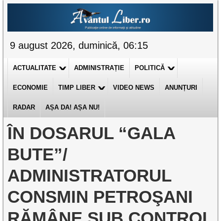
9 august 2026, duminică, 06:15
ACTUALITATE
ADMINISTRAȚIE
POLITICĂ
ECONOMIE
TIMP LIBER
VIDEO NEWS
ANUNȚURI
RADAR
AȘA DA! AȘA NU!
ÎN DOSARUL “GALA
BUTE”/
ADMINISTRATORUL
CONSMIN PETROŞANI
RĂMÂNE SUB CONTROL