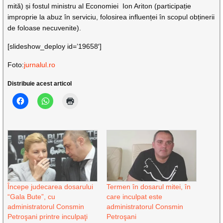
mită) și fostul ministru al Economiei Ion Ariton (participație
improprie la abuz în serviciu, folosirea influenței în scopul obținerii
de foloase necuvenite).
[slideshow_deploy id=’19658′]
Foto:
jurnalul.ro
Distribuie acest articol
Începe judecarea dosarului
Termen în dosarul mitei, în
“Gala Bute”, cu
care inculpat este
administratorul Consmin
administratorul Consmin
Petroşani printre inculpaţi
Petroşani