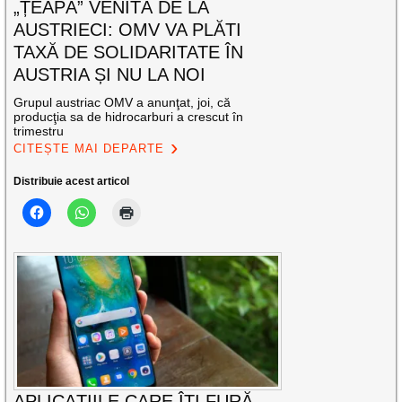
„ȚEAPĂ” VENITĂ DE LA
AUSTRIECI: OMV VA PLĂTI
TAXĂ DE SOLIDARITATE ÎN
AUSTRIA ȘI NU LA NOI
Grupul austriac OMV a anunţat, joi, că
producţia sa de hidrocarburi a crescut în
trimestru
CITEȘTE MAI DEPARTE
Distribuie acest articol
APLICAŢIILE CARE ÎŢI FURĂ