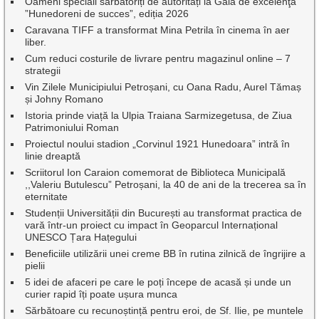
Oameni speciali sărbătoriți de autorități la Gala de excelenţă
”Hunedoreni de succes”, ediția 2026
Caravana TIFF a transformat Mina Petrila în cinema în aer
liber.
Cum reduci costurile de livrare pentru magazinul online – 7
strategii
Vin Zilele Municipiului Petroșani, cu Oana Radu, Aurel Tămaș
și Johny Romano
Istoria prinde viață la Ulpia Traiana Sarmizegetusa, de Ziua
Patrimoniului Roman
Proiectul noului stadion „Corvinul 1921 Hunedoara” intră în
linie dreaptă
Scriitorul Ion Caraion comemorat de Biblioteca Municipală
,,Valeriu Butulescu” Petroșani, la 40 de ani de la trecerea sa în
eternitate
Studenții Universității din București au transformat practica de
vară într-un proiect cu impact în Geoparcul Internațional
UNESCO Țara Hațegului
Beneficiile utilizării unei creme BB în rutina zilnică de îngrijire a
pielii
5 idei de afaceri pe care le poți începe de acasă și unde un
curier rapid îți poate ușura munca
Sărbătoare cu recunoștință pentru eroi, de Sf. Ilie, pe muntele