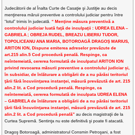
Judecătorii de al Înalta Curte de Casaţie şi Justiţie au decis
menţinerea măruii preventive a controlului judiciar pentru între
“lotul” trimis în judecată.
“ Menţine măsura preventivă a
controlului judiciar luată faţă de inculpaţii : UDREA ELENA –
GABRIELA ; OBREJA RUDEL, BREAZU LIBERIU TUDOR,
TOPOLICEANU ANA MARIA, BOTOROAGĂ DRAGOȘ MARIUS,
ARITON ION, Dispune emiterea adreselor prevăzute de
art.215 alin.5 Cod procedură penală. Respinge, ca
neîntemeiată, cererea formulată de inculpatul ARITON ION
privind revocarea măsurii preventive a controlului judiciar și,
în subsidiar, de înlăturare a obligării de a nu părăsi teritoriul
ţării fără încuviinţarea instanţei, măsură prevăzută de art. 215
alin.2 lit. a Cod procedură penală. Respinge, ca
neîntemeiată, cererea formulată de inculpata UDREA ELENA
– GABRIELA de înlăturare a obligării de a nu părăsi teritoriul
ţării fără încuviinţarea instanţei, măsură prevăzută de art. 215
alin.2 lit. a Cod procedură penală”
au decis magistraţii de la
Curtea Supremă. Sentinţa nu este definitivă şi poate fi atacată.
Dragoş Botoroagă, administratorul Consmin Petroşani, a fost