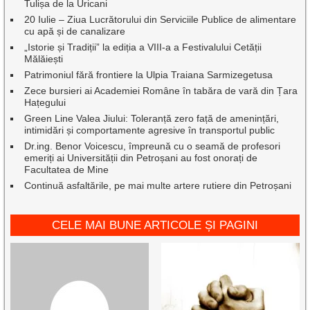
Tulișa de la Uricani
20 Iulie – Ziua Lucrătorului din Serviciile Publice de alimentare
cu apă și de canalizare
„Istorie și Tradiții” la ediția a VIII-a a Festivalului Cetății
Mălăiești
Patrimoniul fără frontiere la Ulpia Traiana Sarmizegetusa
Zece bursieri ai Academiei Române în tabăra de vară din Țara
Hațegului
Green Line Valea Jiului: Toleranță zero față de amenințări,
intimidări și comportamente agresive în transportul public
Dr.ing. Benor Voicescu, împreună cu o seamă de profesori
emeriți ai Universității din Petroșani au fost onorați de
Facultatea de Mine
Continuă asfaltările, pe mai multe artere rutiere din Petroșani
CELE MAI BUNE ARTICOLE ȘI PAGINI