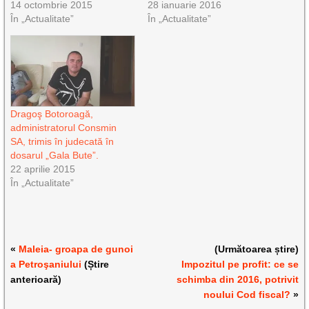
14 octombrie 2015
28 ianuarie 2016
În „Actualitate”
În „Actualitate”
Dragoş Botoroagă,
administratorul Consmin
SA, trimis în judecată în
dosarul „Gala Bute”.
22 aprilie 2015
În „Actualitate”
«
Maleia- groapa de gunoi
(Următoarea știre)
a Petroşaniului
(Știre
Impozitul pe profit: ce se
anterioară)
schimba din 2016, potrivit
noului Cod fiscal?
»