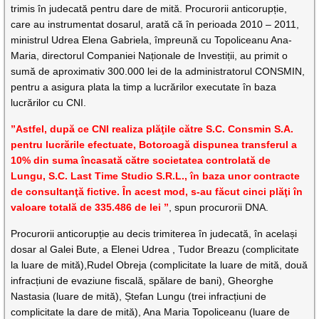
trimis în judecată pentru dare de mită. Procurorii anticorupție,
care au instrumentat dosarul, arată că în perioada 2010 – 2011,
ministrul Udrea Elena Gabriela, împreună cu Topoliceanu Ana-
Maria, directorul Companiei Naționale de Investiții, au primit o
sumă de aproximativ 300.000 lei de la administratorul CONSMIN,
pentru a asigura plata la timp a lucrărilor executate în baza
lucrărilor cu CNI.
”Astfel, după ce CNI realiza plăţile către S.C. Consmin S.A.
pentru lucrările efectuate, Botoroagă dispunea transferul a
10% din suma încasată către societatea controlată de
Lungu, S.C. Last Time Studio S.R.L., în baza unor contracte
de consultanţă fictive. În acest mod, s-au făcut cinci plăţi în
valoare totală de 335.486 de lei ”
, spun procurorii DNA.
Procurorii anticorupție au decis trimiterea în judecată, în același
dosar al Galei Bute, a Elenei Udrea , Tudor Breazu (complicitate
la luare de mită),Rudel Obreja (complicitate la luare de mită, două
infracțiuni de evaziune fiscală, spălare de bani), Gheorghe
Nastasia (luare de mită), Ștefan Lungu (trei infracțiuni de
complicitate la dare de mită), Ana Maria Topoliceanu (luare de