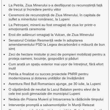
La Petrila, Ziua Minerului s-a desfășurat cu recunoștință față
de trecut și încredere pentru viitor
Ceremonii de recunoștință de Ziua Minerului, în capitala de
suflet a mineritului românesc, la Lupeni
La Petroșani, minerii au fost omagiați de ziua lor printr-o
emoționantă ceremonie
Eroii din adâncuri omagiați la Vulcan, de Ziua Minerului
Senatorul Cristian Resmeriță vede în adoptarea
amendamentului PSD la Legea decarbonării o măsură de bun
simț
Zeci de hectare mistuite și zeci de pompieri mobilizați pentru a
proteja oameni, locuințe, gospodării și păduri
Cum arată un spațiu exterior mai ușor de întreținut, fără efort
inutil
Petrila a finalizat cu succes proiectele PNRR pentru
modernizarea și dotarea unităților de învățământ
Aventura Red Bull Romaniacs ajunge, pe 30 iulie, la Lupeni
O săptămână de neuitat la Lacul Balaton pentru elevi de la
cele trei școli gimnaziale din municipiul Lupeni
Nedeia din Poiana Muierii și întoarcerea la rădăcinile timpului
Intervenție promptă a salvamontiștilor în Munții Retezat