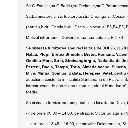
Str.G.Enescu,str.G.Baritiu,str.Otelarilor,str.C.Porumbesc
Str.Laminatorului,str.Topitorului,str.I.Creanga,str.Cocsaril
(partial),b-dul Corvin,b-dul Dacia – blocurile: E3,E4,E5, P-
Motivul intreruperii: Deviere retea apa potabila P.T. 7B
Se sisteaza furnizarea apei reci in ziua de
JOI 26.11.20
Nalati, Plopi, Bretea Streiului, Bretea Romana, Valce
Ocolisu Mare, Strei, Streisangiorgiu, Nadastia de Jos
Petreni, Bacia, Tampa, Totia, Simeria Veche, Simeria,
Mica, Mintia, Soimus, Balata, Herepeia, Vetel
, pentru 
aductiune existenta in locatiile Santamaria de Piatra si Ba
infrastructurii de apa si apa uzata in judetul Hunedoara
Mediu.
Se sisteaza furnizarea apei potabile in localitatea Deva,
-intre orele 09:30 – 14:00, pe strazile: Victor Suiaga si 
–
intre orele 13:45 – 16:00, pe strazile: Delavrancea, St.