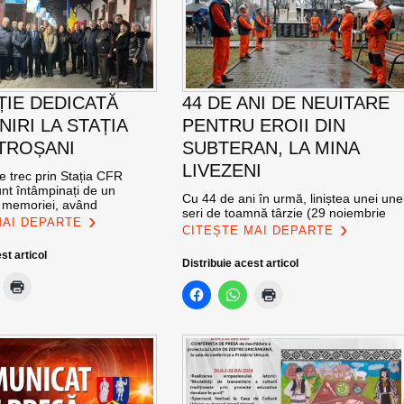
ȚIE DEDICATĂ
44 DE ANI DE NEUITARE
NIRI LA STAȚIA
PENTRU EROII DIN
TROȘANI
SUBTERAN, LA MINA
LIVEZENI
re trec prin Stația CFR
nt întâmpinați de un
Cu 44 de ani în urmă, liniștea unei une
l memoriei, având
seri de toamnă târzie (29 noiembrie
MAI DEPARTE
CITEȘTE MAI DEPARTE
st articol
Distribuie acest articol