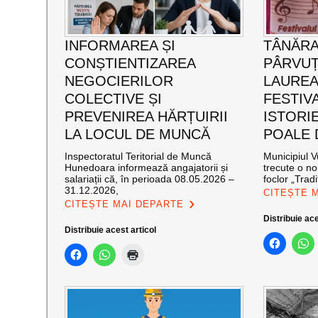
INFORMAREA ȘI
TÂNĂRA
CONȘTIENTIZAREA
PÂRVUȚ
NEGOCIERILOR
LAUREA
COLECTIVE ȘI
FESTIVA
PREVENIREA HĂRȚUIRII
ISTORIE
LA LOCUL DE MUNCĂ
POALE 
Inspectoratul Teritorial de Muncă
Municipiul V
Hunedoara informează angajatorii și
trecute o no
salariații că, în perioada 08.05.2026 –
foclor „Tradiț
31.12.2026,
CITEȘTE 
CITEȘTE MAI DEPARTE
Distribuie ace
Distribuie acest articol