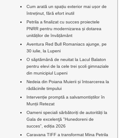
Cum arată un spațiu exterior mai ușor de
întreținut, fără efort inutil
Petrila a finalizat cu succes proiectele
PNRR pentru modernizarea și dotarea
unităților de învățământ
Aventura Red Bull Romaniacs ajunge, pe
30 iulie, la Lupeni
O săptămână de neuitat la Lacul Balaton
pentru elevi de la cele trei școli gimnaziale
din municipiul Lupeni
Nedeia din Poiana Muierii și întoarcerea la
rădăcinile timpului
Intervenție promptă a salvamontiștilor în
Munții Retezat
Oameni speciali sărbătoriți de autorități la
Gala de excelenţă ”Hunedoreni de
succes”, ediția 2026
Caravana TIFF a transformat Mina Petrila