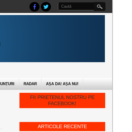
UNȚURI
RADAR
AȘA DA! AȘA NU!
FII PRIETENUL NOSTRU PE
FACEBOOK!
ARTICOLE RECENTE