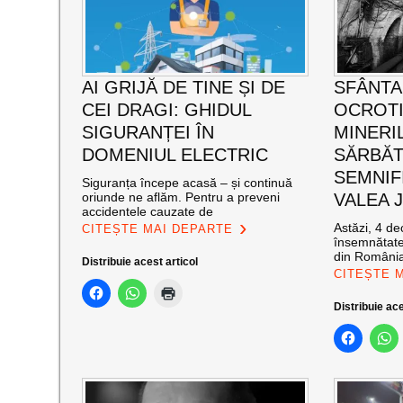
AI GRIJĂ DE TINE ȘI DE
SFÂNTA
CEI DRAGI: GHIDUL
OCROT
SIGURANȚEI ÎN
MINERI
DOMENIUL ELECTRIC
SĂRBĂT
SEMNIF
Siguranța începe acasă – și continuă
oriunde ne aflăm. Pentru a preveni
VALEA J
accidentele cauzate de
Astăzi, 4 de
CITEȘTE MAI DEPARTE
însemnătate
din România
Distribuie acest articol
CITEȘTE 
Distribuie ace