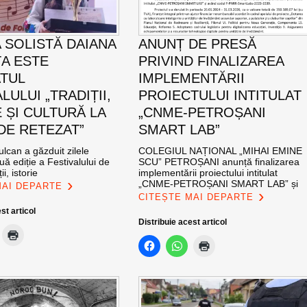
 SOLISTĂ DAIANA
ANUNȚ DE PRESĂ
A ESTE
PRIVIND FINALIZAREA
TUL
IMPLEMENTĂRII
LULUI „TRADIȚII,
PROIECTULUI INTITULAT
 ȘI CULTURĂ LA
„CNME-PETROȘANI
DE RETEZAT”
SMART LAB”
ulcan a găzduit zilele
COLEGIUL NAȚIONAL „MIHAI EMINE
uă ediție a Festivalului de
SCU” PETROȘANI anunță finalizarea
ii, istorie
implementării proiectului intitulat
„CNME-PETROȘANI SMART LAB” și
MAI DEPARTE
CITEȘTE MAI DEPARTE
st articol
Distribuie acest articol