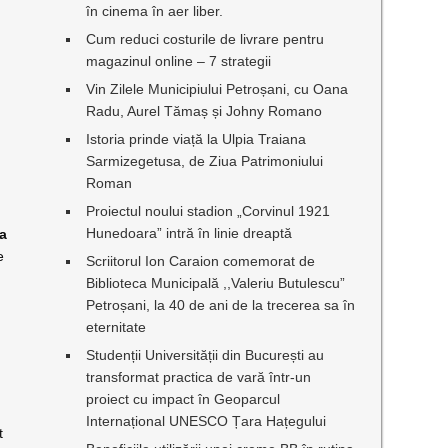
în cinema în aer liber.
Cum reduci costurile de livrare pentru
magazinul online – 7 strategii
Vin Zilele Municipiului Petroșani, cu Oana
Radu, Aurel Tămaș și Johny Romano
Istoria prinde viață la Ulpia Traiana
Sarmizegetusa, de Ziua Patrimoniului
Roman
Proiectul noului stadion „Corvinul 1921
Hunedoara” intră în linie dreaptă
ea
e
Scriitorul Ion Caraion comemorat de
Biblioteca Municipală ,,Valeriu Butulescu”
Petroșani, la 40 de ani de la trecerea sa în
eternitate
Studenții Universității din București au
transformat practica de vară într-un
proiect cu impact în Geoparcul
Internațional UNESCO Țara Hațegului
t