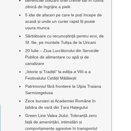
Beneficiile utilizării unei creme BB în rutina
zilnică de îngrijire a pielii
5 idei de afaceri pe care le poți începe de
acasă și unde un curier rapid îți poate
ușura munca
Sărbătoare cu recunoștință pentru eroi, de
Sf. Ilie, pe muntele Tulișa de la Uricani
20 Iulie – Ziua Lucrătorului din Serviciile
Publice de alimentare cu apă și de
canalizare
„Istorie și Tradiții” la ediția a VIII-a a
Festivalului Cetății Mălăiești
Patrimoniul fără frontiere la Ulpia Traiana
Sarmizegetusa
Zece bursieri ai Academiei Române în
tabăra de vară din Țara Hațegului
Green Line Valea Jiului: Toleranță zero
față de amenințări, intimidări și
comportamente agresive în transportul