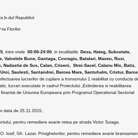
u
or,b-dul Republicii
ta Florilor.
15
, intre orele
00:00-24:00
, in localitatile:
Deva, Hateg, Subcetate,
le, Valcelele Bune, Gantaga, Covragiu, Batalari, Maceu, Rusi,
, Nadastia de Sus, Calan, Criseni, Strei-Sacel, Calanu Mic, Batiz,
 Uroi, Saulesti, Santandrei, Barcea Mare, Santuhalm, Cristur, Barc
efectuarea lucrarilor de cuplare a tronsonului 1 reabilitat cu conducta d
tiz, lucrari executate in cadrul Proiectului „Extinderea si reabilitarea
”, finantat de Uniunea Europeana prin Programul Operational Sectorial
 in data de 25.11.2015,
Portului, pentru remediere avarie retea pe strada Victor Suiaga.
 O. Iosif, Gh. Lazar, Privighetorilor, pentru remediere avarie bransamen