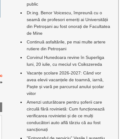
public
Dr.ing. Benor Voicescu, împreună cu o
seamă de profesori emeriți ai Universității
din Petroșani au fost onorați de Facultatea
de Mine
Continuă asfaltările, pe mai multe artere
rutiere din Petroșani
Corvinul Hunedoara revine în Superliga
luni, 20 iulie, cu meciul vs Csikszereda
Vacanțe școlare 2026-2027: Când vor
ic
avea elevii vacanțele de toamnă, iarnă,
»
Paște și vară pe parcursul anului școlar
viitor
Amenzi usturătoare pentru șoferii care
circulă fără rovinietă: Cum funcționează
verificarea rovinietei și de ce mulți
conducători auto află târziu că au fost
sancționați
”Fotograful de serviciu” Vasile Laurențiu