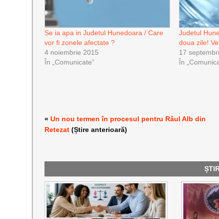
Se ia apa in Judetul Hunedoara / Care
Judetul Hun
vor fi zonele afectate ?
doua zile! Ve
4 noiembrie 2015
17 septembr
În „Comunicate”
În „Comunica
«
Un nou termen în procesul pentru Râul Alb din
Retezat
(Știre anterioară)
ȘTI