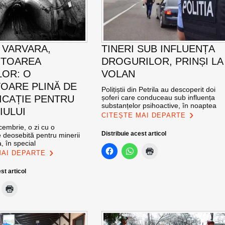
 VARVARA,
TINERI SUB INFLUENȚA
ITOAREA
DROGURILOR, PRINȘI LA
LOR: O
VOLAN
OARE PLINĂ DE
Polițiștii din Petrila au descoperit doi
ICAȚIE PENTRU
șoferi care conduceau sub influența
substanțelor psihoactive, în noaptea
IULUI
CITEȘTE MAI DEPARTE
cembrie, o zi cu o
Distribuie acest articol
 deosebită pentru minerii
, în special
MAI DEPARTE
st articol