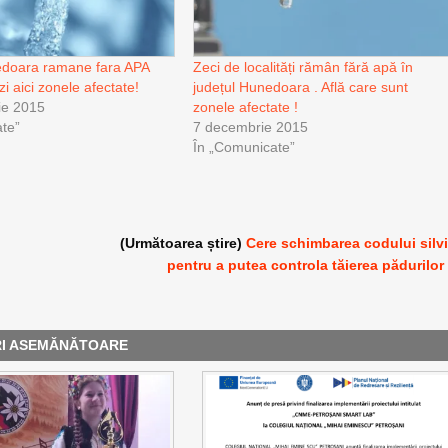
edoara ramane fara APA
Zeci de localități rămân fără apă în
zi aici zonele afectate!
județul Hunedoara . Află care sunt
ie 2015
zonele afectate !
te”
7 decembrie 2015
În „Comunicate”
(Următoarea știre)
Cere schimbarea codului silv
pentru a putea controla tăierea pădurilor
RI ASEMĂNĂTOARE