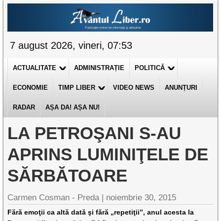
7 august 2026, vineri, 07:53
ACTUALITATE
ADMINISTRAȚIE
POLITICĂ
ECONOMIE
TIMP LIBER
VIDEO NEWS
ANUNȚURI
RADAR
AȘA DA! AȘA NU!
LA PETROŞANI S-AU
APRINS LUMINIŢELE DE
SĂRBĂTOARE
Carmen Cosman - Preda |
noiembrie 30, 2015
Fără emoţii ca altă dată şi fără „repetiţii”, anul acesta la