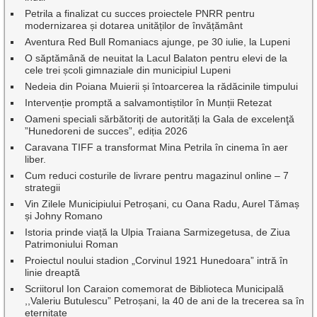
Petrila a finalizat cu succes proiectele PNRR pentru
modernizarea și dotarea unităților de învățământ
Aventura Red Bull Romaniacs ajunge, pe 30 iulie, la Lupeni
O săptămână de neuitat la Lacul Balaton pentru elevi de la
cele trei școli gimnaziale din municipiul Lupeni
Nedeia din Poiana Muierii și întoarcerea la rădăcinile timpului
Intervenție promptă a salvamontiștilor în Munții Retezat
Oameni speciali sărbătoriți de autorități la Gala de excelenţă
”Hunedoreni de succes”, ediția 2026
Caravana TIFF a transformat Mina Petrila în cinema în aer
liber.
Cum reduci costurile de livrare pentru magazinul online – 7
strategii
Vin Zilele Municipiului Petroșani, cu Oana Radu, Aurel Tămaș
și Johny Romano
Istoria prinde viață la Ulpia Traiana Sarmizegetusa, de Ziua
Patrimoniului Roman
Proiectul noului stadion „Corvinul 1921 Hunedoara” intră în
linie dreaptă
Scriitorul Ion Caraion comemorat de Biblioteca Municipală
,,Valeriu Butulescu” Petroșani, la 40 de ani de la trecerea sa în
eternitate