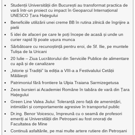
Studenții Universității din București au transformat practica de
vară într-un proiect cu impact în Geoparcul Internațional
UNESCO Țara Hațegului
Beneficiile utilizării unei creme BB în rutina zilnică de îngrijire a
pielii
5 idei de afaceri pe care le poți începe de acasă și unde un
curier rapid îți poate ușura munca
Sărbătoare cu recunoștință pentru eroi, de Sf. Ilie, pe muntele
Tulișa de la Uricani
20 Iulie – Ziua Lucrătorului din Serviciile Publice de alimentare
cu apă și de canalizare
„Istorie și Tradiții” la ediția a VIII-a a Festivalului Cetății
Mălăiești
Patrimoniul fără frontiere la Ulpia Traiana Sarmizegetusa
Zece bursieri ai Academiei Române în tabăra de vară din Țara
Hațegului
Green Line Valea Jiului: Toleranță zero față de amenințări,
intimidări și comportamente agresive în transportul public
Dr.ing. Benor Voicescu, împreună cu o seamă de profesori
emeriți ai Universității din Petroșani au fost onorați de
Facultatea de Mine
Continuă asfaltările, pe mai multe artere rutiere din Petroșani