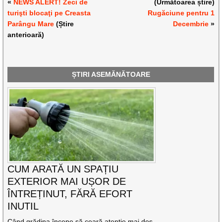
«
NEWS ALERT! Zeci de
(Următoarea știre)
turişti blocaţi pe Creasta
Rugăciune pentru 1
Parângu Mare
(Știre
Decembrie
»
anterioară)
ȘTIRI ASEMĂNĂTOARE
CUM ARATĂ UN SPAȚIU
EXTERIOR MAI UȘOR DE
ÎNTREȚINUT, FĂRĂ EFORT
INUTIL
Când grădina începe să ceară atenție mai des