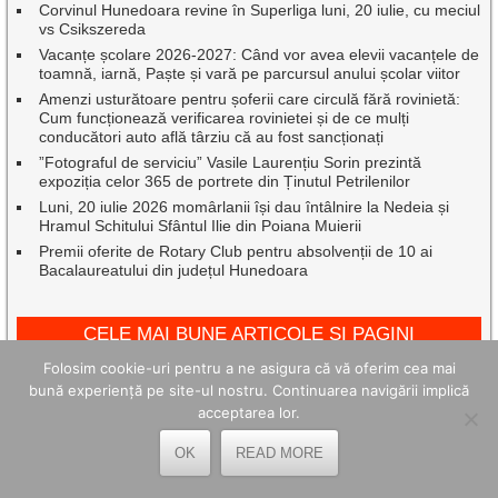
Corvinul Hunedoara revine în Superliga luni, 20 iulie, cu meciul
vs Csikszereda
Vacanțe școlare 2026-2027: Când vor avea elevii vacanțele de
toamnă, iarnă, Paște și vară pe parcursul anului școlar viitor
Amenzi usturătoare pentru șoferii care circulă fără rovinietă:
Cum funcționează verificarea rovinietei și de ce mulți
conducători auto află târziu că au fost sancționați
”Fotograful de serviciu” Vasile Laurențiu Sorin prezintă
expoziția celor 365 de portrete din Ținutul Petrilenilor
Luni, 20 iulie 2026 momârlanii își dau întâlnire la Nedeia și
Hramul Schitului Sfântul Ilie din Poiana Muierii
Premii oferite de Rotary Club pentru absolvenții de 10 ai
Bacalaureatului din județul Hunedoara
CELE MAI BUNE ARTICOLE ȘI PAGINI
Folosim cookie-uri pentru a ne asigura că vă oferim cea mai
bună experiență pe site-ul nostru. Continuarea navigării implică
acceptarea lor.
OK
READ MORE