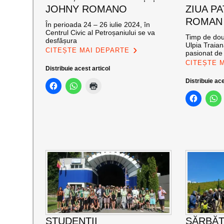
JOHNY ROMANO
ZIUA P
ROMAN
În perioada 24 – 26 iulie 2024, în
Centrul Civic al Petroșaniului se va
Timp de două
desfășura
Ulpia Traia
CITEȘTE MAI DEPARTE
pasionat de 
CITEȘTE 
Distribuie acest articol
Distribuie ace
STUDENȚII
SĂRBĂ