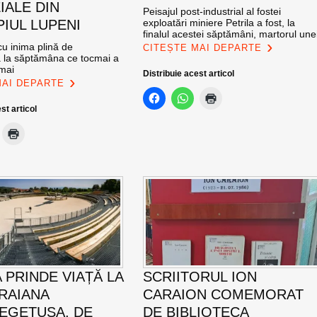
IALE DIN
Peisajul post-industrial al fostei
PIUL LUPENI
exploatări miniere Petrila a fost, la
finalul acestei săptămâni, martorul une
u inima plină de
CITEȘTE MAI DEPARTE
ă la săptămâna ce tocmai a
 mai
Distribuie acest articol
MAI DEPARTE
st articol
 PRINDE VIAȚĂ LA
SCRIITORUL ION
TRAIANA
CARAION COMEMORAT
EGETUSA, DE
DE BIBLIOTECA