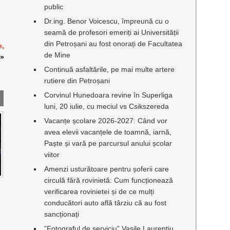
public
Dr.ing. Benor Voicescu, împreună cu o
seamă de profesori emeriți ai Universității
din Petroșani au fost onorați de Facultatea
e,
de Mine
»
Continuă asfaltările, pe mai multe artere
rutiere din Petroșani
Corvinul Hunedoara revine în Superliga
luni, 20 iulie, cu meciul vs Csikszereda
Vacanțe școlare 2026-2027: Când vor
avea elevii vacanțele de toamnă, iarnă,
Paște și vară pe parcursul anului școlar
viitor
Amenzi usturătoare pentru șoferii care
circulă fără rovinietă: Cum funcționează
verificarea rovinietei și de ce mulți
conducători auto află târziu că au fost
sancționați
”Fotograful de serviciu” Vasile Laurențiu