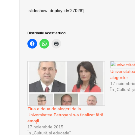
[slideshow_deploy id=’27028′]
Distribuie acest articol
Universitatea
alegerilor
17 noiembri
În „Cultură ș
Ziua a doua de alegeri de la
Universitatea Petroşani s-a finalizat fără
emoţii
17 noiembrie 2015
În „Cultură și educație”