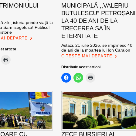
ATRIMONIULUI
MUNICIPALĂ ,,VALERIU
BUTULESCU” PETROȘANI
LA 40 DE ANI DE LA
 zile, istoria prinde viață la
na Sarmizegetusa! Publicul
TRECEREA SA ÎN
istorie
ETERNITATE
MAI DEPARTE
Astăzi, 21 iulie 2026, se împlinesc 40
st articol
de ani de la moartea lui Ion Caraion
CITEȘTE MAI DEPARTE
Distribuie acest articol
TOARE CU
ZECE BURSIERI AI