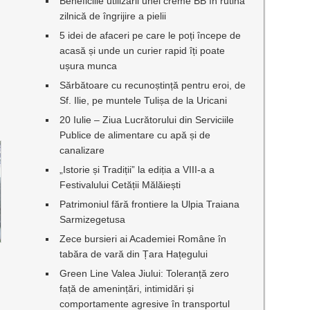
Beneficiile utilizării unei creme BB în rutina
zilnică de îngrijire a pielii
5 idei de afaceri pe care le poți începe de
acasă și unde un curier rapid îți poate
ușura munca
Sărbătoare cu recunoștință pentru eroi, de
Sf. Ilie, pe muntele Tulișa de la Uricani
20 Iulie – Ziua Lucrătorului din Serviciile
Publice de alimentare cu apă și de
canalizare
„Istorie și Tradiții” la ediția a VIII-a a
Festivalului Cetății Mălăiești
Patrimoniul fără frontiere la Ulpia Traiana
Sarmizegetusa
Zece bursieri ai Academiei Române în
tabăra de vară din Țara Hațegului
Green Line Valea Jiului: Toleranță zero
față de amenințări, intimidări și
comportamente agresive în transportul