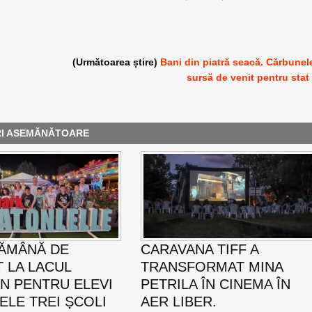
(Următoarea știre)
Bani din piatră seacă. Cărbunel
sursă de venit pentru stat
RI ASEMĂNĂTOARE
ĂMÂNĂ DE
CARAVANA TIFF A
T LA LACUL
TRANSFORMAT MINA
N PENTRU ELEVI
PETRILA ÎN CINEMA ÎN
ELE TREI ȘCOLI
AER LIBER.