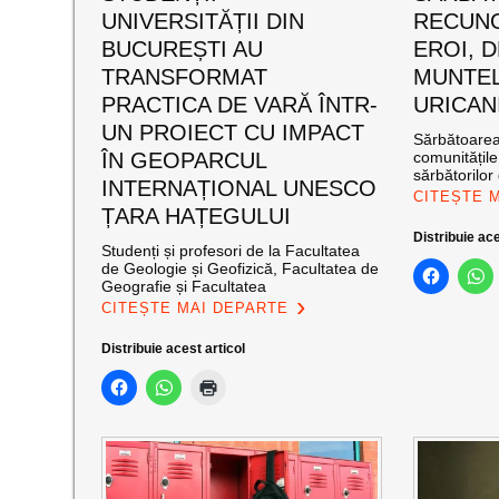
UNIVERSITĂȚII DIN
RECUNO
BUCUREȘTI AU
EROI, D
TRANSFORMAT
MUNTEL
PRACTICA DE VARĂ ÎNTR-
URICAN
UN PROIECT CU IMPACT
Sărbătoarea 
ÎN GEOPARCUL
comunitățil
sărbătorilor 
INTERNAȚIONAL UNESCO
CITEȘTE 
ȚARA HAȚEGULUI
Distribuie ace
Studenți și profesori de la Facultatea
de Geologie și Geofizică, Facultatea de
Geografie și Facultatea
CITEȘTE MAI DEPARTE
Distribuie acest articol