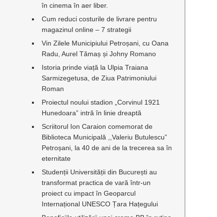
în cinema în aer liber.
Cum reduci costurile de livrare pentru
magazinul online – 7 strategii
Vin Zilele Municipiului Petroșani, cu Oana
Radu, Aurel Tămaș și Johny Romano
Istoria prinde viață la Ulpia Traiana
Sarmizegetusa, de Ziua Patrimoniului
Roman
Proiectul noului stadion „Corvinul 1921
Hunedoara” intră în linie dreaptă
Scriitorul Ion Caraion comemorat de
Biblioteca Municipală ,,Valeriu Butulescu”
Petroșani, la 40 de ani de la trecerea sa în
eternitate
Studenții Universității din București au
transformat practica de vară într-un
proiect cu impact în Geoparcul
Internațional UNESCO Țara Hațegului