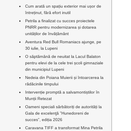
Cum arată un spațiu exterior mai ușor de
întreținut, fără efort inutil
Petrila a finalizat cu succes proiectele
PNRR pentru modernizarea și dotarea
unităților de învățământ
Aventura Red Bull Romaniacs ajunge, pe
30 iulie, la Lupeni
O săptămână de neuitat la Lacul Balaton
pentru elevi de la cele trei școli gimnaziale
din municipiul Lupeni
Nedeia din Poiana Muierii și întoarcerea la
rădăcinile timpului
Intervenție promptă a salvamontiștilor în
Munții Retezat
Oameni speciali sărbătoriți de autorități la
Gala de excelenţă ”Hunedoreni de
succes”, ediția 2026
Caravana TIFF a transformat Mina Petrila