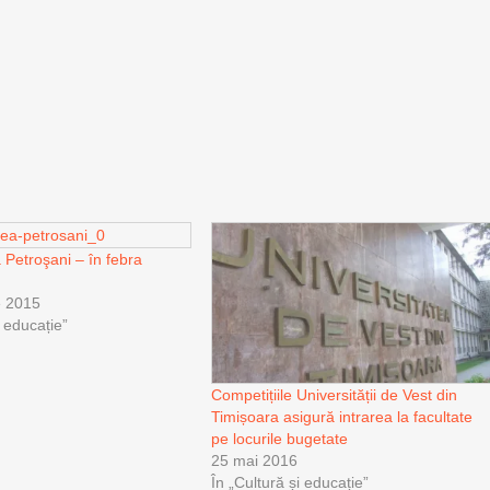
 Petroşani – în febra
e 2015
i educație”
Competițiile Universității de Vest din
Timișoara asigură intrarea la facultate
pe locurile bugetate
25 mai 2016
În „Cultură și educație”