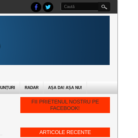
UNȚURI
RADAR
AȘA DA! AȘA NU!
FII PRIETENUL NOSTRU PE
FACEBOOK!
ARTICOLE RECENTE