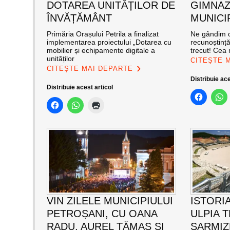
DOTAREA UNITĂȚILOR DE
GIMNAZ
ÎNVĂȚĂMÂNT
MUNICI
Primăria Orașului Petrila a finalizat
Ne gândim c
implementarea proiectului „Dotarea cu
recunoștinț
mobilier și echipamente digitale a
trecut! Cea
unităților
CITEȘTE 
CITEȘTE MAI DEPARTE
Distribuie ace
Distribuie acest articol
VIN ZILELE MUNICIPIULUI
ISTORIA
PETROȘANI, CU OANA
ULPIA 
RADU, AUREL TĂMAȘ ȘI
SARMIZ