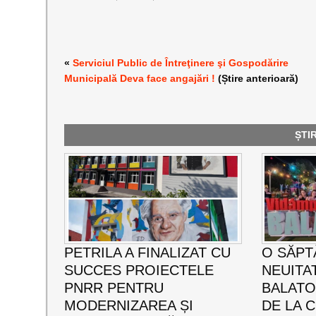
«
Serviciul Public de Întreţinere şi Gospodărire
Municipală Deva face angajări !
(Știre anterioară)
ȘTI
PETRILA A FINALIZAT CU
O SĂPT
SUCCES PROIECTELE
NEUITA
PNRR PENTRU
BALATO
MODERNIZAREA ȘI
DE LA C