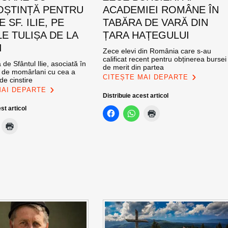
ȘTINȚĂ PENTRU
ACADEMIEI ROMÂNE ÎN
E SF. ILIE, PE
TABĂRA DE VARĂ DIN
E TULIȘA DE LA
ȚARA HAȚEGULUI
I
Zece elevi din România care s-au
calificat recent pentru obținerea bursei
de Sfântul Ilie, asociată în
de merit din partea
e de momârlani cu cea a
CITEȘTE MAI DEPARTE
de cinstire
MAI DEPARTE
Distribuie acest articol
st articol