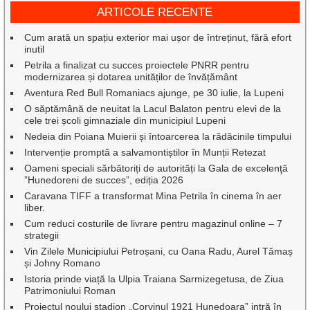
ARTICOLE RECENTE
Cum arată un spațiu exterior mai ușor de întreținut, fără efort
inutil
Petrila a finalizat cu succes proiectele PNRR pentru
modernizarea și dotarea unităților de învățământ
Aventura Red Bull Romaniacs ajunge, pe 30 iulie, la Lupeni
O săptămână de neuitat la Lacul Balaton pentru elevi de la
cele trei școli gimnaziale din municipiul Lupeni
Nedeia din Poiana Muierii și întoarcerea la rădăcinile timpului
Intervenție promptă a salvamontiștilor în Munții Retezat
Oameni speciali sărbătoriți de autorități la Gala de excelenţă
”Hunedoreni de succes”, ediția 2026
Caravana TIFF a transformat Mina Petrila în cinema în aer
liber.
Cum reduci costurile de livrare pentru magazinul online – 7
strategii
Vin Zilele Municipiului Petroșani, cu Oana Radu, Aurel Tămaș
și Johny Romano
Istoria prinde viață la Ulpia Traiana Sarmizegetusa, de Ziua
Patrimoniului Roman
Proiectul noului stadion „Corvinul 1921 Hunedoara” intră în