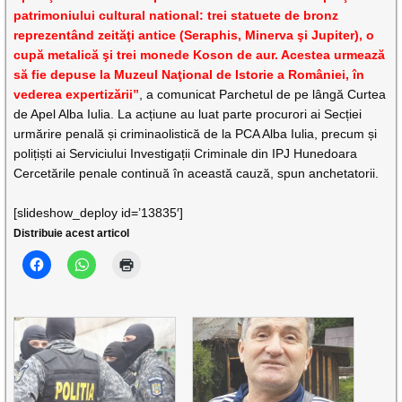
patrimoniului cultural national: trei statuete de bronz
reprezentând zeităţi antice (Seraphis, Minerva şi Jupiter), o
cupă metalică şi trei monede Koson de aur. Acestea urmează
să fie depuse la Muzeul Naţional de Istorie a României, în
vederea expertizării”
, a comunicat Parchetul de pe lângă Curtea
de Apel Alba Iulia. La acțiune au luat parte procurori ai Secției
urmărire penală și criminaolistică de la PCA Alba Iulia, precum și
polițiști ai Serviciului Investigații Criminale din IPJ Hunedoara
Cercetările penale continuă în această cauză, spun anchetatorii.
[slideshow_deploy id=’13835′]
Distribuie acest articol