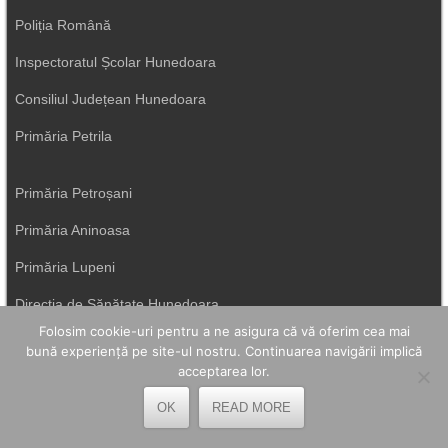
Poliția Română
Inspectoratul Școlar Hunedoara
Consiliul Județean Hunedoara
Primăria Petrila
Primăria Petroșani
Primăria Aninoasa
Primăria Lupeni
Direcția de Sănătate Hunedoara
Folosim cookie-uri pentru a ne asigura că vă oferim cea mai
Primăria Uricani
bună experiență pe site-ul nostru. Continuarea navigării implică
acceptarea lor.
ISU Hunedoara
OK
READ MORE
Primăria Vulcan