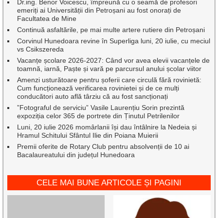
Dr.ing. Benor Voicescu, împreună cu o seamă de profesori
emeriți ai Universității din Petroșani au fost onorați de
Facultatea de Mine
Continuă asfaltările, pe mai multe artere rutiere din Petroșani
Corvinul Hunedoara revine în Superliga luni, 20 iulie, cu meciul
vs Csikszereda
Vacanțe școlare 2026-2027: Când vor avea elevii vacanțele de
toamnă, iarnă, Paște și vară pe parcursul anului școlar viitor
Amenzi usturătoare pentru șoferii care circulă fără rovinietă:
Cum funcționează verificarea rovinietei și de ce mulți
conducători auto află târziu că au fost sancționați
”Fotograful de serviciu” Vasile Laurențiu Sorin prezintă
expoziția celor 365 de portrete din Ținutul Petrilenilor
Luni, 20 iulie 2026 momârlanii își dau întâlnire la Nedeia și
Hramul Schitului Sfântul Ilie din Poiana Muierii
Premii oferite de Rotary Club pentru absolvenții de 10 ai
Bacalaureatului din județul Hunedoara
CELE MAI BUNE ARTICOLE ȘI PAGINI