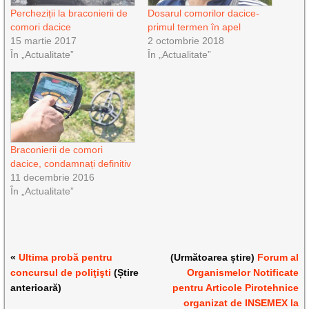
Percheziții la braconierii de
Dosarul comorilor dacice-
comori dacice
primul termen în apel
15 martie 2017
2 octombrie 2018
În „Actualitate”
În „Actualitate”
Braconierii de comori
dacice, condamnați definitiv
11 decembrie 2016
În „Actualitate”
«
Ultima probă pentru
(Următoarea știre)
Forum al
concursul de poliţişti
(Știre
Organismelor Notificate
anterioară)
pentru Articole Pirotehnice
organizat de INSEMEX la