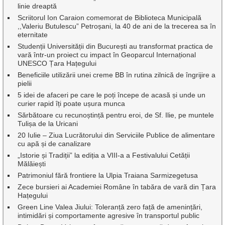
linie dreaptă
Scriitorul Ion Caraion comemorat de Biblioteca Municipală
,,Valeriu Butulescu” Petroșani, la 40 de ani de la trecerea sa în
eternitate
Studenții Universității din București au transformat practica de
vară într-un proiect cu impact în Geoparcul Internațional
UNESCO Țara Hațegului
Beneficiile utilizării unei creme BB în rutina zilnică de îngrijire a
pielii
5 idei de afaceri pe care le poți începe de acasă și unde un
curier rapid îți poate ușura munca
Sărbătoare cu recunoștință pentru eroi, de Sf. Ilie, pe muntele
Tulișa de la Uricani
20 Iulie – Ziua Lucrătorului din Serviciile Publice de alimentare
cu apă și de canalizare
„Istorie și Tradiții” la ediția a VIII-a a Festivalului Cetății
Mălăiești
Patrimoniul fără frontiere la Ulpia Traiana Sarmizegetusa
Zece bursieri ai Academiei Române în tabăra de vară din Țara
Hațegului
Green Line Valea Jiului: Toleranță zero față de amenințări,
intimidări și comportamente agresive în transportul public