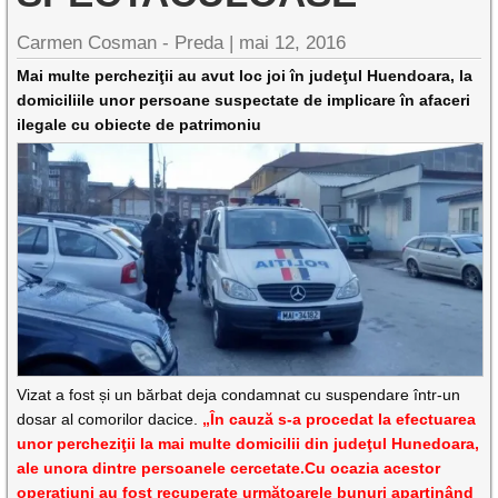
Carmen Cosman - Preda |
mai 12, 2016
Mai multe percheziţii au avut loc joi în judeţul Huendoara, la
domiciliile unor persoane suspectate de implicare în afaceri
ilegale cu obiecte de patrimoniu
Vizat a fost și un bărbat deja condamnat cu suspendare într-un
dosar al comorilor dacice.
„În cauză s-a procedat la efectuarea
unor percheziţii la mai multe domicilii din judeţul Hunedoara,
ale unora dintre persoanele cercetate.Cu ocazia acestor
operaţiuni au fost recuperate următoarele bunuri aparţinând