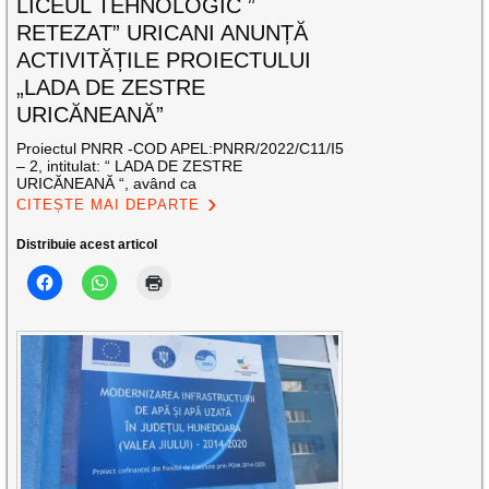
LICEUL TEHNOLOGIC ”
RETEZAT” URICANI ANUNȚĂ
ACTIVITĂȚILE PROIECTULUI
„LADA DE ZESTRE
URICĂNEANĂ”
Proiectul PNRR -COD APEL:PNRR/2022/C11/I5
– 2, intitulat: “ LADA DE ZESTRE
URICĂNEANĂ “, având ca
CITEȘTE MAI DEPARTE
Distribuie acest articol