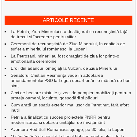
ARTICOLE RECENTE
La Petrila, Ziua Minerului s-a desfășurat cu recunoștință față
de trecut și încredere pentru viitor
Ceremonii de recunoștință de Ziua Minerului, în capitala de
suflet a mineritului românesc, la Lupeni
La Petroșani, minerii au fost omagiați de ziua lor printr-o
emoționantă ceremonie
Eroii din adâncuri omagiați la Vulcan, de Ziua Minerului
Senatorul Cristian Resmeriță vede în adoptarea
amendamentului PSD la Legea decarbonării o măsură de bun
simț
Zeci de hectare mistuite și zeci de pompieri mobilizați pentru a
proteja oameni, locuințe, gospodării și păduri
Cum arată un spațiu exterior mai ușor de întreținut, fără efort
inutil
Petrila a finalizat cu succes proiectele PNRR pentru
modernizarea și dotarea unităților de învățământ
Aventura Red Bull Romaniacs ajunge, pe 30 iulie, la Lupeni
O săptămână de neuitat la Lacul Balaton pentru elevi de la