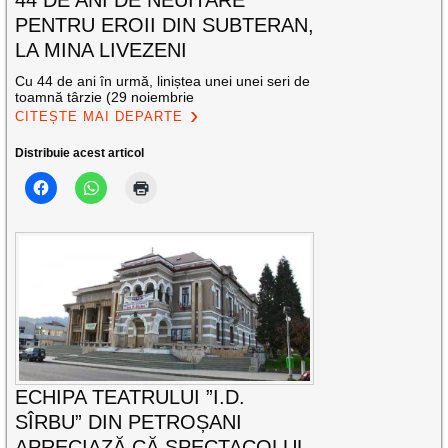
PENTRU EROII DIN SUBTERAN,
LA MINA LIVEZENI
Cu 44 de ani în urmă, liniștea unei unei seri de
toamnă târzie (29 noiembrie
CITEȘTE MAI DEPARTE
Distribuie acest articol
ECHIPA TEATRULUI ”I.D.
SÎRBU” DIN PETROȘANI
APRECIAZĂ CĂ SPECTACOLUL