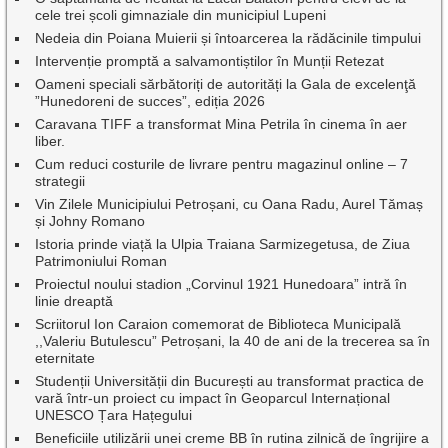
cele trei școli gimnaziale din municipiul Lupeni
Nedeia din Poiana Muierii și întoarcerea la rădăcinile timpului
Intervenție promptă a salvamontiștilor în Munții Retezat
Oameni speciali sărbătoriți de autorități la Gala de excelenţă
”Hunedoreni de succes”, ediția 2026
Caravana TIFF a transformat Mina Petrila în cinema în aer
liber.
Cum reduci costurile de livrare pentru magazinul online – 7
strategii
Vin Zilele Municipiului Petroșani, cu Oana Radu, Aurel Tămaș
și Johny Romano
Istoria prinde viață la Ulpia Traiana Sarmizegetusa, de Ziua
Patrimoniului Roman
Proiectul noului stadion „Corvinul 1921 Hunedoara” intră în
linie dreaptă
Scriitorul Ion Caraion comemorat de Biblioteca Municipală
,,Valeriu Butulescu” Petroșani, la 40 de ani de la trecerea sa în
eternitate
Studenții Universității din București au transformat practica de
vară într-un proiect cu impact în Geoparcul Internațional
UNESCO Țara Hațegului
Beneficiile utilizării unei creme BB în rutina zilnică de îngrijire a