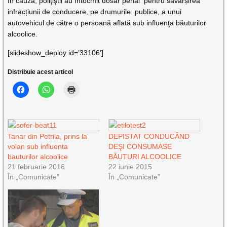
În cauză, poliţiştii au întocmit dosar penal pentru săvârșirea
infracțiunii de conducere, pe drumurile publice, a unui
autovehicul de către o persoană aflată sub influenţa băuturilor
alcoolice.
[slideshow_deploy id=’33106′]
Distribuie acest articol
Tanar din Petrila, prins la
DEPISTAT CONDUCÂND
volan sub influenta
DEŞI CONSUMASE
bauturilor alcoolice
BĂUTURI ALCOOLICE
21 februarie 2016
22 iunie 2015
În „Comunicate”
În „Comunicate”