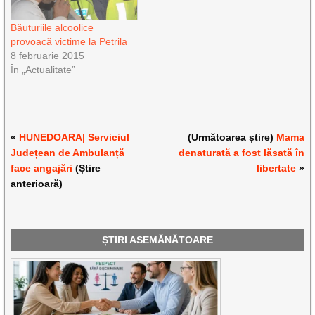
Băuturiile alcoolice
provoacă victime la Petrila
8 februarie 2015
În „Actualitate”
«
HUNEDOARA| Serviciul
(Următoarea știre)
Mama
Județean de Ambulanță
denaturată a fost lăsată în
face angajări
(Știre
libertate
»
anterioară)
ȘTIRI ASEMĂNĂTOARE