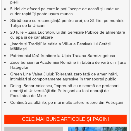
pielii
5 idei de afaceri pe care le poți începe de acasă și unde un
curier rapid îți poate ușura munca
Sărbătoare cu recunoștință pentru eroi, de Sf. Ilie, pe muntele
Tulișa de la Uricani
20 Iulie – Ziua Lucrătorului din Serviciile Publice de alimentare
cu apă și de canalizare
„Istorie și Tradiții” la ediția a VIII-a a Festivalului Cetății
Mălăiești
Patrimoniul fără frontiere la Ulpia Traiana Sarmizegetusa
Zece bursieri ai Academiei Române în tabăra de vară din Țara
Hațegului
Green Line Valea Jiului: Toleranță zero față de amenințări,
intimidări și comportamente agresive în transportul public
Dr.ing. Benor Voicescu, împreună cu o seamă de profesori
emeriți ai Universității din Petroșani au fost onorați de
Facultatea de Mine
Continuă asfaltările, pe mai multe artere rutiere din Petroșani
CELE MAI BUNE ARTICOLE ȘI PAGINI