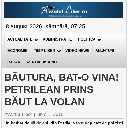
8 august 2026, sâmbătă, 07:25
ACTUALITATE
ADMINISTRAȚIE
POLITICĂ
ECONOMIE
TIMP LIBER
VIDEO NEWS
ANUNȚURI
RADAR
AȘA DA! AȘA NU!
BĂUTURA, BAT-O VINA!
PETRILEAN PRINS
BĂUT LA VOLAN
Avantul Liber |
iunie 1, 2016
Un barbat de 48 de ani, din Petrila, a fost depistat de politisti