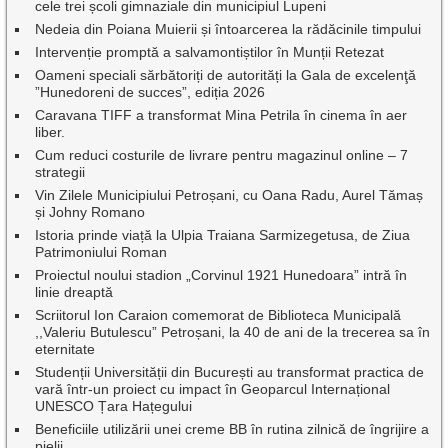
cele trei școli gimnaziale din municipiul Lupeni
Nedeia din Poiana Muierii și întoarcerea la rădăcinile timpului
Intervenție promptă a salvamontiștilor în Munții Retezat
Oameni speciali sărbătoriți de autorități la Gala de excelenţă
”Hunedoreni de succes”, ediția 2026
Caravana TIFF a transformat Mina Petrila în cinema în aer
liber.
Cum reduci costurile de livrare pentru magazinul online – 7
strategii
Vin Zilele Municipiului Petroșani, cu Oana Radu, Aurel Tămaș
și Johny Romano
Istoria prinde viață la Ulpia Traiana Sarmizegetusa, de Ziua
Patrimoniului Roman
Proiectul noului stadion „Corvinul 1921 Hunedoara” intră în
linie dreaptă
Scriitorul Ion Caraion comemorat de Biblioteca Municipală
,,Valeriu Butulescu” Petroșani, la 40 de ani de la trecerea sa în
eternitate
Studenții Universității din București au transformat practica de
vară într-un proiect cu impact în Geoparcul Internațional
UNESCO Țara Hațegului
Beneficiile utilizării unei creme BB în rutina zilnică de îngrijire a
pielii