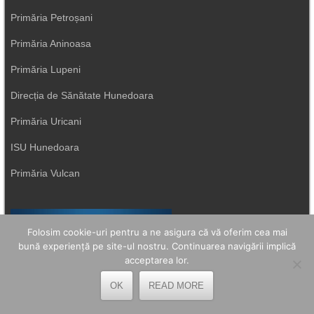
Primăria Petroșani
Primăria Aninoasa
Primăria Lupeni
Direcția de Sănătate Hunedoara
Primăria Uricani
ISU Hunedoara
Primăria Vulcan
Folosim cookie-uri pentru a ne asigura că vă oferim cea mai
bună experiență pe site-ul nostru. Continuarea navigării implică
acceptarea lor.
OK
READ MORE