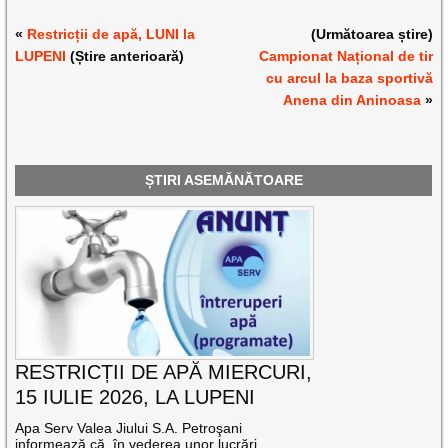
«
Restricții de apă, LUNI la
(Următoarea știre)
LUPENI
(Știre anterioară)
Campionat Național de tir
cu arcul la baza sportivă
Anena din Aninoasa
»
ȘTIRI ASEMĂNĂTOARE
RESTRICȚII DE APĂ MIERCURI,
15 IULIE 2026, LA LUPENI
Apa Serv Valea Jiului S.A. Petroşani
informează că, în vederea unor lucrări