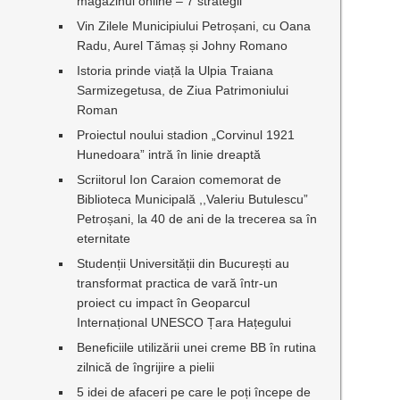
magazinul online – 7 strategii
Vin Zilele Municipiului Petroșani, cu Oana
Radu, Aurel Tămaș și Johny Romano
Istoria prinde viață la Ulpia Traiana
Sarmizegetusa, de Ziua Patrimoniului
Roman
Proiectul noului stadion „Corvinul 1921
Hunedoara” intră în linie dreaptă
Scriitorul Ion Caraion comemorat de
Biblioteca Municipală ,,Valeriu Butulescu”
Petroșani, la 40 de ani de la trecerea sa în
eternitate
Studenții Universității din București au
transformat practica de vară într-un
proiect cu impact în Geoparcul
Internațional UNESCO Țara Hațegului
Beneficiile utilizării unei creme BB în rutina
zilnică de îngrijire a pielii
5 idei de afaceri pe care le poți începe de