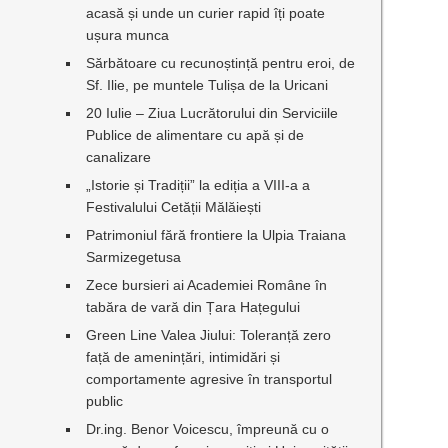
acasă și unde un curier rapid îți poate
ușura munca
Sărbătoare cu recunoștință pentru eroi, de
Sf. Ilie, pe muntele Tulișa de la Uricani
20 Iulie – Ziua Lucrătorului din Serviciile
Publice de alimentare cu apă și de
canalizare
„Istorie și Tradiții” la ediția a VIII-a a
Festivalului Cetății Mălăiești
Patrimoniul fără frontiere la Ulpia Traiana
Sarmizegetusa
Zece bursieri ai Academiei Române în
tabăra de vară din Țara Hațegului
Green Line Valea Jiului: Toleranță zero
față de amenințări, intimidări și
comportamente agresive în transportul
public
Dr.ing. Benor Voicescu, împreună cu o