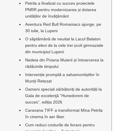
Petrila a finalizat cu succes proiectele
PNRR pentru modernizarea și dotarea
unităților de învățământ
Aventura Red Bull Romaniacs ajunge, pe
30 iulie, la Lupeni
O săptămână de neuitat la Lacul Balaton
pentru elevi de la cele trei școli gimnaziale
din municipiul Lupeni
Nedeia din Poiana Muierii și întoarcerea la
rădăcinile timpului
Intervenție promptă a salvamontiștilor în
Munții Retezat
Oameni speciali sărbătoriți de autorități la
Gala de excelenţă ”Hunedoreni de
succes”, ediția 2026
Caravana TIFF a transformat Mina Petrila
în cinema în aer liber.
Cum reduci costurile de livrare pentru