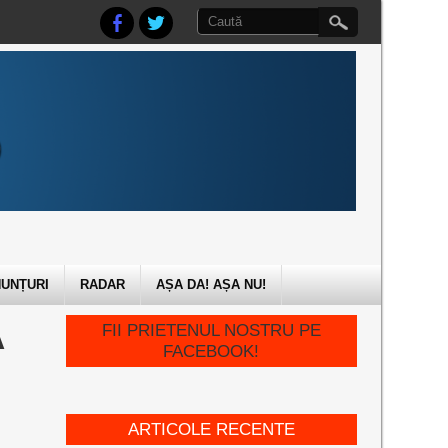
UNȚURI
RADAR
AȘA DA! AȘA NU!
Ă
FII PRIETENUL NOSTRU PE
FACEBOOK!
ARTICOLE RECENTE