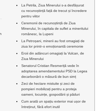
La Petrila, Ziua Minerului s-a desfășurat
cu recunoștință față de trecut și încredere
pentru viitor
Ceremonii de recunoștință de Ziua
Minerului, în capitala de suflet a mineritului
n
românesc, la Lupeni
La Petroșani, minerii au fost omagiați de
ziua lor printr-o emoționantă ceremonie
Eroii din adâncuri omagiați la Vulcan, de
Ziua Minerului
Senatorul Cristian Resmeriță vede în
adoptarea amendamentului PSD la Legea
decarbonării o măsură de bun simț
Zeci de hectare mistuite și zeci de
pompieri mobilizați pentru a proteja
oameni, locuințe, gospodării și păduri
Cum arată un spațiu exterior mai ușor de
întreținut, fără efort inutil