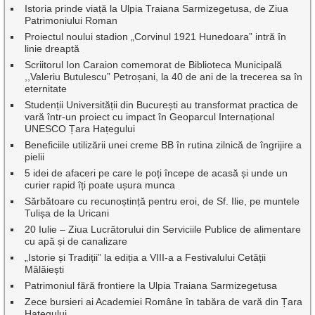
Istoria prinde viață la Ulpia Traiana Sarmizegetusa, de Ziua
Patrimoniului Roman
Proiectul noului stadion „Corvinul 1921 Hunedoara” intră în
linie dreaptă
Scriitorul Ion Caraion comemorat de Biblioteca Municipală
,,Valeriu Butulescu” Petroșani, la 40 de ani de la trecerea sa în
eternitate
Studenții Universității din București au transformat practica de
vară într-un proiect cu impact în Geoparcul Internațional
UNESCO Țara Hațegului
Beneficiile utilizării unei creme BB în rutina zilnică de îngrijire a
pielii
5 idei de afaceri pe care le poți începe de acasă și unde un
curier rapid îți poate ușura munca
Sărbătoare cu recunoștință pentru eroi, de Sf. Ilie, pe muntele
Tulișa de la Uricani
20 Iulie – Ziua Lucrătorului din Serviciile Publice de alimentare
cu apă și de canalizare
„Istorie și Tradiții” la ediția a VIII-a a Festivalului Cetății
Mălăiești
Patrimoniul fără frontiere la Ulpia Traiana Sarmizegetusa
Zece bursieri ai Academiei Române în tabăra de vară din Țara
Hațegului