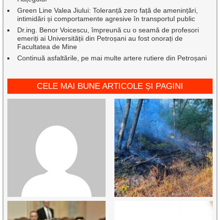
Green Line Valea Jiului: Toleranță zero față de amenințări,
intimidări și comportamente agresive în transportul public
Dr.ing. Benor Voicescu, împreună cu o seamă de profesori
emeriți ai Universității din Petroșani au fost onorați de
Facultatea de Mine
Continuă asfaltările, pe mai multe artere rutiere din Petroșani
CELE MAI BUNE ARTICOLE ȘI PAGINI