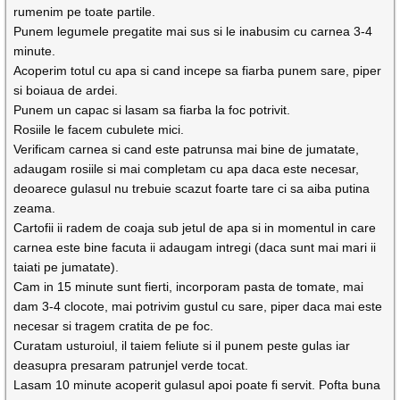
rumenim pe toate partile.
Punem legumele pregatite mai sus si le inabusim cu carnea 3-4
minute.
Acoperim totul cu apa si cand incepe sa fiarba punem sare, piper
si boiaua de ardei.
Punem un capac si lasam sa fiarba la foc potrivit.
Rosiile le facem cubulete mici.
Verificam carnea si cand este patrunsa mai bine de jumatate,
adaugam rosiile si mai completam cu apa daca este necesar,
deoarece gulasul nu trebuie scazut foarte tare ci sa aiba putina
zeama.
Cartofii ii radem de coaja sub jetul de apa si in momentul in care
carnea este bine facuta ii adaugam intregi (daca sunt mai mari ii
taiati pe jumatate).
Cam in 15 minute sunt fierti, incorporam pasta de tomate, mai
dam 3-4 clocote, mai potrivim gustul cu sare, piper daca mai este
necesar si tragem cratita de pe foc.
Curatam usturoiul, il taiem feliute si il punem peste gulas iar
deasupra presaram patrunjel verde tocat.
Lasam 10 minute acoperit gulasul apoi poate fi servit. Pofta buna