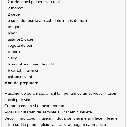
2 ardei grasi galbeni sau rosii
2 morcovi
2 cepe
o cutie de rosii taiate cubulete in sos de rosii
oregano
piper
usturoi 2 catei
vegeta de pui
cimbru
curry
boia dulce un varf de cutit
6 cartofi mai mici
patrunjel verde
Mod de preparare
Muschiul de porc il spalam, il tamponam cu un servet si il taiem
bucati potrivite.
Curatam ceapa si o tocam marunt.
Ardeiul il curatam de seminte si il facem cubulete.
Decojim morcovul, il taiem in doua pe lungime si il facem feliute.
Intr-o cratita punem uleiul la incins, adaugam carnea si o