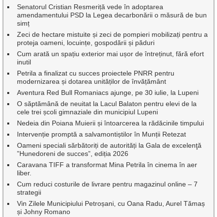
Senatorul Cristian Resmeriță vede în adoptarea
amendamentului PSD la Legea decarbonării o măsură de bun
simț
Zeci de hectare mistuite și zeci de pompieri mobilizați pentru a
proteja oameni, locuințe, gospodării și păduri
Cum arată un spațiu exterior mai ușor de întreținut, fără efort
inutil
Petrila a finalizat cu succes proiectele PNRR pentru
modernizarea și dotarea unităților de învățământ
Aventura Red Bull Romaniacs ajunge, pe 30 iulie, la Lupeni
O săptămână de neuitat la Lacul Balaton pentru elevi de la
cele trei școli gimnaziale din municipiul Lupeni
Nedeia din Poiana Muierii și întoarcerea la rădăcinile timpului
Intervenție promptă a salvamontiștilor în Munții Retezat
Oameni speciali sărbătoriți de autorități la Gala de excelenţă
”Hunedoreni de succes”, ediția 2026
Caravana TIFF a transformat Mina Petrila în cinema în aer
liber.
Cum reduci costurile de livrare pentru magazinul online – 7
strategii
Vin Zilele Municipiului Petroșani, cu Oana Radu, Aurel Tămaș
și Johny Romano