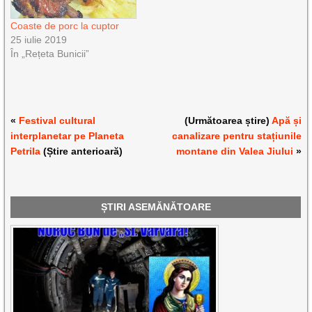
Coaste de porc la cuptor
25 iulie 2019
În „Rețeta Bunicii”
«
Festival cultural
(Următoarea știre)
Apă și
interplanetar pe Planeta
canalizare pentru stațiunile
Petrila
(Știre anterioară)
montane din Valea Jiului
»
ȘTIRI ASEMĂNĂTOARE