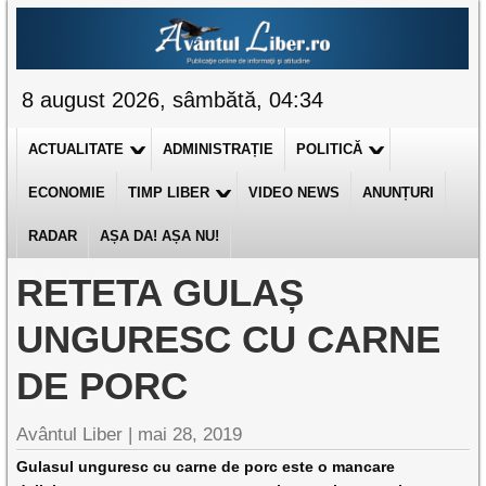
8 august 2026, sâmbătă, 04:34
ACTUALITATE
ADMINISTRAȚIE
POLITICĂ
ECONOMIE
TIMP LIBER
VIDEO NEWS
ANUNȚURI
RADAR
AȘA DA! AȘA NU!
RETETA GULAȘ
UNGURESC CU CARNE
DE PORC
Avântul Liber |
mai 28, 2019
Gulasul unguresc cu carne de porc este o mancare