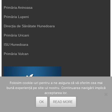
Primăria Aninoasa
Primăria Lupeni
Direcția de Sănătate Hunedoara
Primăria Uricani
ISU Hunedoara
Primăria Vulcan
Folosim cookie-uri pentru a ne asigura că vă oferim cea mai
bună experiență pe site-ul nostru. Continuarea navigării implică
acceptarea lor.
OK
READ MORE