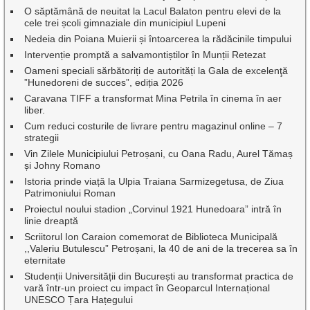
O săptămână de neuitat la Lacul Balaton pentru elevi de la
cele trei școli gimnaziale din municipiul Lupeni
Nedeia din Poiana Muierii și întoarcerea la rădăcinile timpului
Intervenție promptă a salvamontiștilor în Munții Retezat
Oameni speciali sărbătoriți de autorități la Gala de excelenţă
”Hunedoreni de succes”, ediția 2026
Caravana TIFF a transformat Mina Petrila în cinema în aer
liber.
Cum reduci costurile de livrare pentru magazinul online – 7
strategii
Vin Zilele Municipiului Petroșani, cu Oana Radu, Aurel Tămaș
și Johny Romano
Istoria prinde viață la Ulpia Traiana Sarmizegetusa, de Ziua
Patrimoniului Roman
Proiectul noului stadion „Corvinul 1921 Hunedoara” intră în
linie dreaptă
Scriitorul Ion Caraion comemorat de Biblioteca Municipală
,,Valeriu Butulescu” Petroșani, la 40 de ani de la trecerea sa în
eternitate
Studenții Universității din București au transformat practica de
vară într-un proiect cu impact în Geoparcul Internațional
UNESCO Țara Hațegului