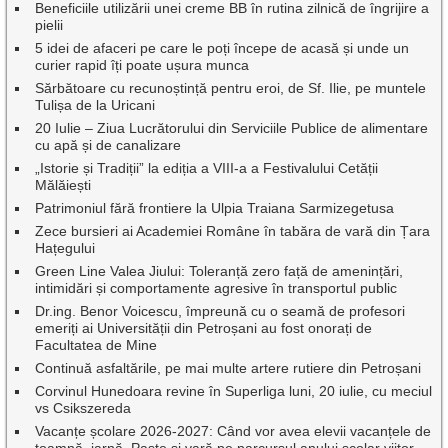
Beneficiile utilizării unei creme BB în rutina zilnică de îngrijire a
pielii
5 idei de afaceri pe care le poți începe de acasă și unde un
curier rapid îți poate ușura munca
Sărbătoare cu recunoștință pentru eroi, de Sf. Ilie, pe muntele
Tulișa de la Uricani
20 Iulie – Ziua Lucrătorului din Serviciile Publice de alimentare
cu apă și de canalizare
„Istorie și Tradiții” la ediția a VIII-a a Festivalului Cetății
Mălăiești
Patrimoniul fără frontiere la Ulpia Traiana Sarmizegetusa
Zece bursieri ai Academiei Române în tabăra de vară din Țara
Hațegului
Green Line Valea Jiului: Toleranță zero față de amenințări,
intimidări și comportamente agresive în transportul public
Dr.ing. Benor Voicescu, împreună cu o seamă de profesori
emeriți ai Universității din Petroșani au fost onorați de
Facultatea de Mine
Continuă asfaltările, pe mai multe artere rutiere din Petroșani
Corvinul Hunedoara revine în Superliga luni, 20 iulie, cu meciul
vs Csikszereda
Vacanțe școlare 2026-2027: Când vor avea elevii vacanțele de