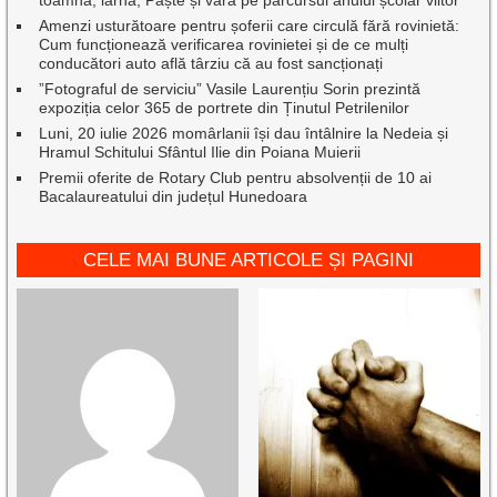
toamnă, iarnă, Paște și vară pe parcursul anului școlar viitor
Amenzi usturătoare pentru șoferii care circulă fără rovinietă:
Cum funcționează verificarea rovinietei și de ce mulți
conducători auto află târziu că au fost sancționați
”Fotograful de serviciu” Vasile Laurențiu Sorin prezintă
expoziția celor 365 de portrete din Ținutul Petrilenilor
Luni, 20 iulie 2026 momârlanii își dau întâlnire la Nedeia și
Hramul Schitului Sfântul Ilie din Poiana Muierii
Premii oferite de Rotary Club pentru absolvenții de 10 ai
Bacalaureatului din județul Hunedoara
CELE MAI BUNE ARTICOLE ȘI PAGINI