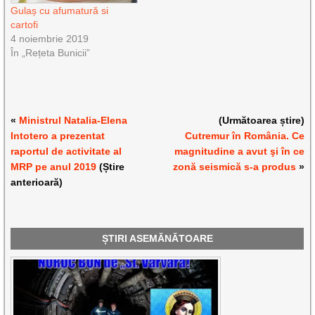
Gulaș cu afumatură si
cartofi
4 noiembrie 2019
În „Rețeta Bunicii”
«
Ministrul Natalia-Elena
(Următoarea știre)
Intotero a prezentat
Cutremur în România. Ce
raportul de activitate al
magnitudine a avut şi în ce
MRP pe anul 2019
(Știre
zonă seismică s-a produs
»
anterioară)
ȘTIRI ASEMĂNĂTOARE