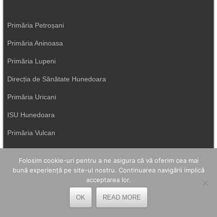
Primăria Petroșani
Primăria Aninoasa
Primăria Lupeni
Direcția de Sănătate Hunedoara
Primăria Uricani
ISU Hunedoara
Primăria Vulcan
Folosim cookie-uri pentru a ne asigura că vă oferim cea mai
bună experiență pe site-ul nostru. Continuarea navigării implică
acceptarea lor.
OK
READ MORE