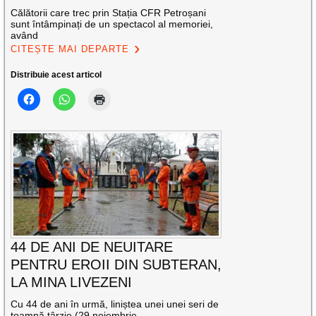
Călătorii care trec prin Stația CFR Petroșani
sunt întâmpinați de un spectacol al memoriei,
având
CITEȘTE MAI DEPARTE
Distribuie acest articol
44 DE ANI DE NEUITARE
PENTRU EROII DIN SUBTERAN,
LA MINA LIVEZENI
Cu 44 de ani în urmă, liniștea unei unei seri de
toamnă târzie (29 noiembrie