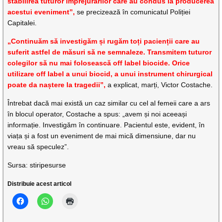
stabilirea tuturor împrejurărilor care au condus la producerea
acestui eveniment”,
se precizează în comunicatul Poliției
Capitalei.
„Continuăm să investigăm și rugăm toți pacienții care au
suferit astfel de măsuri să ne semnaleze. Transmitem tuturor
colegilor să nu mai folosească off label biocide. Orice
utilizare off label a unui biocid, a unui instrument chirurgical
poate da naștere la tragedii”,
a explicat, marți, Victor Costache.
Întrebat dacă mai există un caz similar cu cel al femeii care a ars
în blocul operator, Costache a spus: „avem și noi aceeași
informație. Investigăm în continuare. Pacientul este, evident, în
viața și a fost un eveniment de mai mică dimensiune, dar nu
vreau să speculez”.
Sursa: stiripesurse
Distribuie acest articol