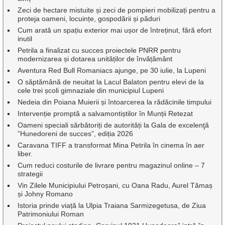
Zeci de hectare mistuite și zeci de pompieri mobilizați pentru a
proteja oameni, locuințe, gospodării și păduri
Cum arată un spațiu exterior mai ușor de întreținut, fără efort
inutil
Petrila a finalizat cu succes proiectele PNRR pentru
modernizarea și dotarea unităților de învățământ
Aventura Red Bull Romaniacs ajunge, pe 30 iulie, la Lupeni
O săptămână de neuitat la Lacul Balaton pentru elevi de la
cele trei școli gimnaziale din municipiul Lupeni
Nedeia din Poiana Muierii și întoarcerea la rădăcinile timpului
Intervenție promptă a salvamontiștilor în Munții Retezat
Oameni speciali sărbătoriți de autorități la Gala de excelenţă
”Hunedoreni de succes”, ediția 2026
Caravana TIFF a transformat Mina Petrila în cinema în aer
liber.
Cum reduci costurile de livrare pentru magazinul online – 7
strategii
Vin Zilele Municipiului Petroșani, cu Oana Radu, Aurel Tămaș
și Johny Romano
Istoria prinde viață la Ulpia Traiana Sarmizegetusa, de Ziua
Patrimoniului Roman