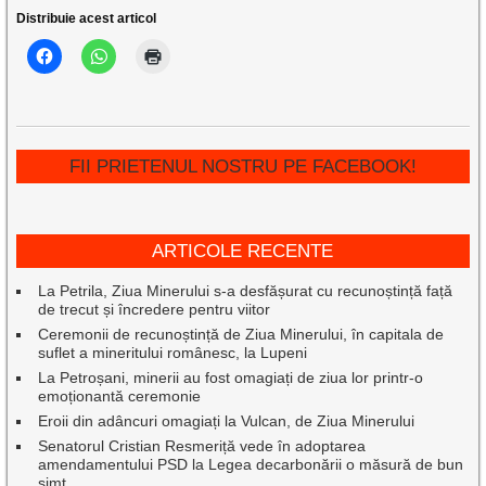
Distribuie acest articol
FII PRIETENUL NOSTRU PE FACEBOOK!
ARTICOLE RECENTE
La Petrila, Ziua Minerului s-a desfășurat cu recunoștință față
de trecut și încredere pentru viitor
Ceremonii de recunoștință de Ziua Minerului, în capitala de
suflet a mineritului românesc, la Lupeni
La Petroșani, minerii au fost omagiați de ziua lor printr-o
emoționantă ceremonie
Eroii din adâncuri omagiați la Vulcan, de Ziua Minerului
Senatorul Cristian Resmeriță vede în adoptarea
amendamentului PSD la Legea decarbonării o măsură de bun
simț