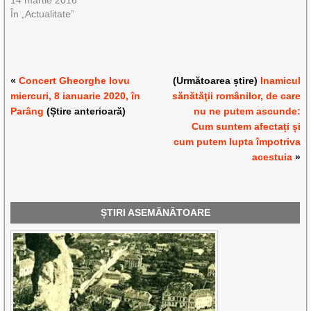
14 martie 2016
În „Actualitate”
«
Concert Gheorghe Iovu
(Următoarea știre)
Inamicul
miercuri, 8 ianuarie 2020, în
sănătăţii românilor, de care
Parâng
(Știre anterioară)
nu ne putem ascunde:
Cum suntem afectați și
cum putem lupta împotriva
acestuia
»
ȘTIRI ASEMĂNĂTOARE