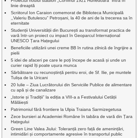
Proiectul noului stadion „Corvinul 1921 Hunedoara” intră în
linie dreaptă
Scriitorul Ion Caraion comemorat de Biblioteca Municipală
,,Valeriu Butulescu” Petroșani, la 40 de ani de la trecerea sa în
eternitate
Studenții Universității din București au transformat practica de
vară într-un proiect cu impact în Geoparcul Internațional
UNESCO Țara Hațegului
Beneficiile utilizării unei creme BB în rutina zilnică de îngrijire a
pielii
5 idei de afaceri pe care le poți începe de acasă și unde un
curier rapid îți poate ușura munca
Sărbătoare cu recunoștință pentru eroi, de Sf. Ilie, pe muntele
Tulișa de la Uricani
20 Iulie – Ziua Lucrătorului din Serviciile Publice de alimentare
cu apă și de canalizare
„Istorie și Tradiții” la ediția a VIII-a a Festivalului Cetății
Mălăiești
Patrimoniul fără frontiere la Ulpia Traiana Sarmizegetusa
Zece bursieri ai Academiei Române în tabăra de vară din Țara
Hațegului
Green Line Valea Jiului: Toleranță zero față de amenințări,
intimidări și comportamente agresive în transportul public