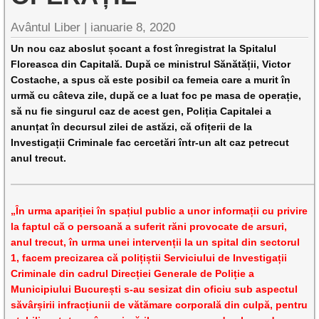
Avântul Liber |
ianuarie 8, 2020
Un nou caz aboslut șocant a fost înregistrat la Spitalul
Floreasca din Capitală. După ce ministrul Sănătății, Victor
Costache, a spus că este posibil ca femeia care a murit în
urmă cu câteva zile, după ce a luat foc pe masa de operație,
să nu fie singurul caz de acest gen, Poliția Capitalei a
anunțat în decursul zilei de astăzi, că ofițerii de la
Investigații Criminale fac cercetări într-un alt caz petrecut
anul trecut.
„În urma apariției în spațiul public a unor informații cu privire
la faptul că o persoană a suferit răni provocate de arsuri,
anul trecut, în urma unei intervenții la un spital din sectorul
1, facem precizarea că polițiștii Serviciului de Investigații
Criminale din cadrul Direcției Generale de Poliție a
Municipiului București s-au sesizat din oficiu sub aspectul
săvârșirii infracțiunii de vătămare corporală din culpă, pentru