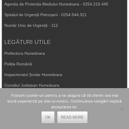
Agenția de Protecția Mediului Hunedoara - 0254.215.445
Spitalul de Urgență Petroșani - 0254.544.321
Număr Unic de Urgență - 112
LEGĂTURI UTILE
Prefectura Hunedoara
Poliția Română
Inspectoratul Școlar Hunedoara
Consiliul Județean Hunedoara
Folosim cookie-uri pentru a ne asigura că vă oferim cea mai
Primăria Petrila
bună experiență pe site-ul nostru. Continuarea navigării implică
acceptarea lor.
Primăria Petroșani
OK
READ MORE
Primăria Aninoasa