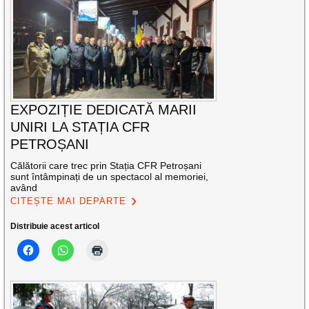
EXPOZIȚIE DEDICATĂ MARII
UNIRI LA STAȚIA CFR
PETROȘANI
Călătorii care trec prin Stația CFR Petroșani
sunt întâmpinați de un spectacol al memoriei,
având
CITEȘTE MAI DEPARTE
Distribuie acest articol