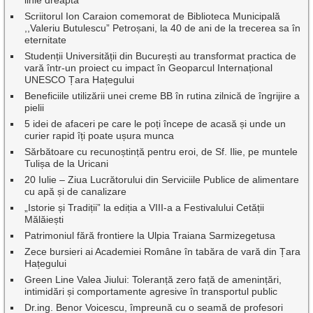
Scriitorul Ion Caraion comemorat de Biblioteca Municipală
,,Valeriu Butulescu” Petroșani, la 40 de ani de la trecerea sa în
eternitate
Studenții Universității din București au transformat practica de
vară într-un proiect cu impact în Geoparcul Internațional
UNESCO Țara Hațegului
Beneficiile utilizării unei creme BB în rutina zilnică de îngrijire a
pielii
5 idei de afaceri pe care le poți începe de acasă și unde un
curier rapid îți poate ușura munca
Sărbătoare cu recunoștință pentru eroi, de Sf. Ilie, pe muntele
Tulișa de la Uricani
20 Iulie – Ziua Lucrătorului din Serviciile Publice de alimentare
cu apă și de canalizare
„Istorie și Tradiții” la ediția a VIII-a a Festivalului Cetății
Mălăiești
Patrimoniul fără frontiere la Ulpia Traiana Sarmizegetusa
Zece bursieri ai Academiei Române în tabăra de vară din Țara
Hațegului
Green Line Valea Jiului: Toleranță zero față de amenințări,
intimidări și comportamente agresive în transportul public
Dr.ing. Benor Voicescu, împreună cu o seamă de profesori