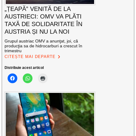
„ȚEAPĂ” VENITĂ DE LA
AUSTRIECI: OMV VA PLĂTI
TAXĂ DE SOLIDARITATE ÎN
AUSTRIA ȘI NU LA NOI
Grupul austriac OMV a anunţat, joi, că
producţia sa de hidrocarburi a crescut în
trimestru
CITEȘTE MAI DEPARTE
Distribuie acest articol