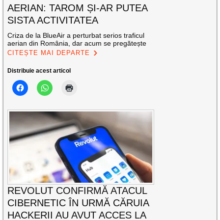
AERIAN: TAROM ȘI-AR PUTEA
SISTA ACTIVITATEA
Criza de la BlueAir a perturbat serios traficul
aerian din România, dar acum se pregătește
CITEȘTE MAI DEPARTE
Distribuie acest articol
REVOLUT CONFIRMĂ ATACUL
CIBERNETIC ÎN URMĂ CĂRUIA
HACKERII AU AVUT ACCES LA