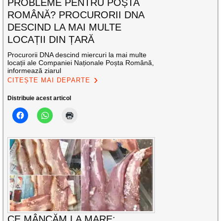
PROBLEME PENTRU POȘTA
ROMÂNĂ? PROCURORII DNA
DESCIND LA MAI MULTE
LOCAȚII DIN ȚARĂ
Procurorii DNA descind miercuri la mai multe
locații ale Companiei Naționale Poșta Română,
informează ziarul
CITEȘTE MAI DEPARTE
Distribuie acest articol
CE MÂNCĂM LA MARE: