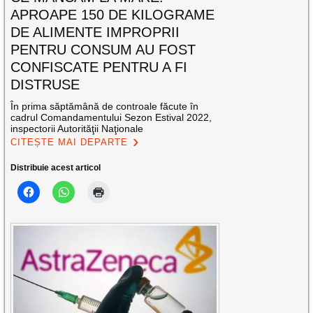
APROAPE 150 DE KILOGRAME
DE ALIMENTE IMPROPRII
PENTRU CONSUM AU FOST
CONFISCATE PENTRU A FI
DISTRUSE
În prima săptămână de controale făcute în
cadrul Comandamentului Sezon Estival 2022,
inspectorii Autorităţii Naţionale
CITEȘTE MAI DEPARTE
Distribuie acest articol