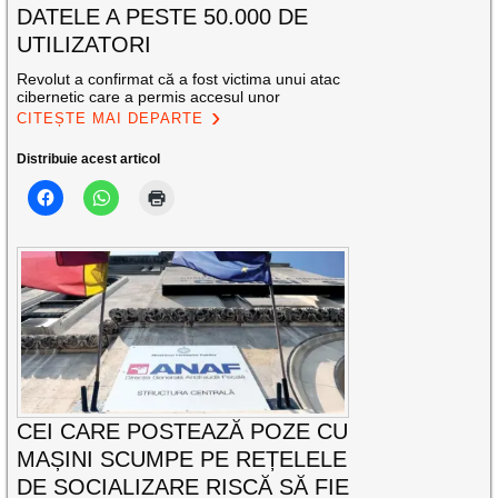
DATELE A PESTE 50.000 DE
UTILIZATORI
Revolut a confirmat că a fost victima unui atac
cibernetic care a permis accesul unor
CITEȘTE MAI DEPARTE
Distribuie acest articol
CEI CARE POSTEAZĂ POZE CU
MAȘINI SCUMPE PE REȚELELE
DE SOCIALIZARE RISCĂ SĂ FIE