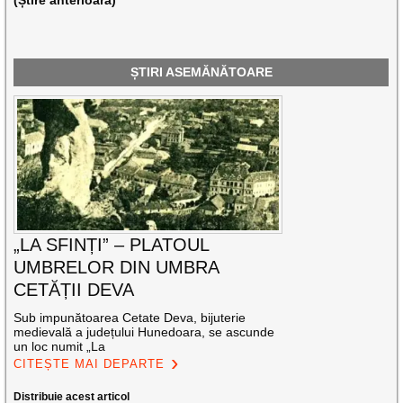
(Știre anterioară)
ȘTIRI ASEMĂNĂTOARE
„LA SFINȚI” – PLATOUL
UMBRELOR DIN UMBRA
CETĂȚII DEVA
Sub impunătoarea Cetate Deva, bijuterie
medievală a județului Hunedoara, se ascunde
un loc numit „La
CITEȘTE MAI DEPARTE
Distribuie acest articol