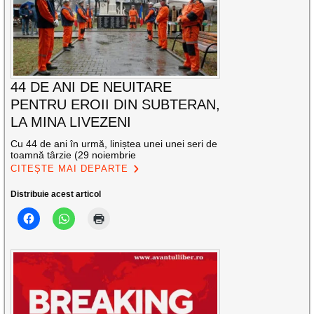
44 DE ANI DE NEUITARE
PENTRU EROII DIN SUBTERAN,
LA MINA LIVEZENI
Cu 44 de ani în urmă, liniștea unei unei seri de
toamnă târzie (29 noiembrie
CITEȘTE MAI DEPARTE
Distribuie acest articol