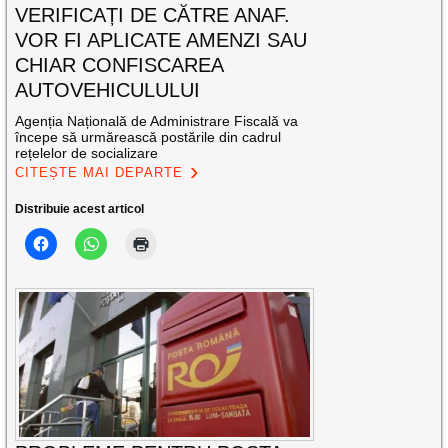
VERIFICAȚI DE CĂTRE ANAF.
VOR FI APLICATE AMENZI SAU
CHIAR CONFISCAREA
AUTOVEHICULULUI
Agenția Națională de Administrare Fiscală va
începe să urmărească postările din cadrul
rețelelor de socializare
CITEȘTE MAI DEPARTE
Distribuie acest articol