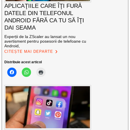
APLICAŢIILE CARE ÎŢI FURĂ
DATELE DIN TELEFONUL
ANDROID FĂRĂ CA TU SĂ ÎŢI
DAI SEAMA
Experții de la ZScaler au lansat un nou
avertisment pentru posesorii de telefoane cu
Android,
CITEȘTE MAI DEPARTE
Distribuie acest articol