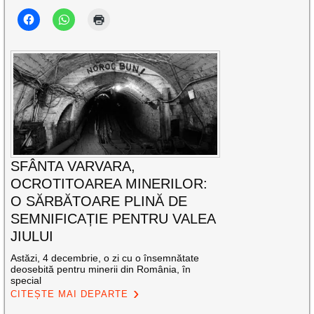
SFÂNTA VARVARA,
OCROTITOAREA MINERILOR:
O SĂRBĂTOARE PLINĂ DE
SEMNIFICAȚIE PENTRU VALEA
JIULUI
Astăzi, 4 decembrie, o zi cu o însemnătate
deosebită pentru minerii din România, în
special
CITEȘTE MAI DEPARTE