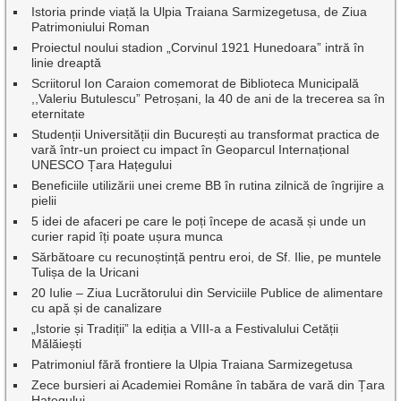
Istoria prinde viață la Ulpia Traiana Sarmizegetusa, de Ziua
Patrimoniului Roman
Proiectul noului stadion „Corvinul 1921 Hunedoara” intră în
linie dreaptă
Scriitorul Ion Caraion comemorat de Biblioteca Municipală
,,Valeriu Butulescu” Petroșani, la 40 de ani de la trecerea sa în
eternitate
Studenții Universității din București au transformat practica de
vară într-un proiect cu impact în Geoparcul Internațional
UNESCO Țara Hațegului
Beneficiile utilizării unei creme BB în rutina zilnică de îngrijire a
pielii
5 idei de afaceri pe care le poți începe de acasă și unde un
curier rapid îți poate ușura munca
Sărbătoare cu recunoștință pentru eroi, de Sf. Ilie, pe muntele
Tulișa de la Uricani
20 Iulie – Ziua Lucrătorului din Serviciile Publice de alimentare
cu apă și de canalizare
„Istorie și Tradiții” la ediția a VIII-a a Festivalului Cetății
Mălăiești
Patrimoniul fără frontiere la Ulpia Traiana Sarmizegetusa
Zece bursieri ai Academiei Române în tabăra de vară din Țara
Hațegului