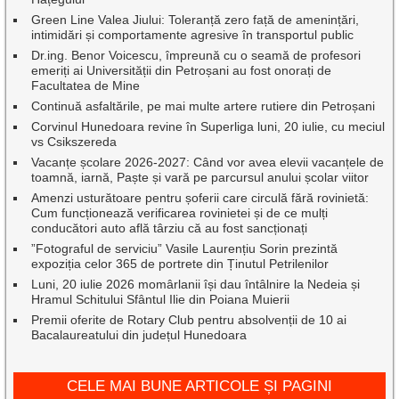
Green Line Valea Jiului: Toleranță zero față de amenințări,
intimidări și comportamente agresive în transportul public
Dr.ing. Benor Voicescu, împreună cu o seamă de profesori
emeriți ai Universității din Petroșani au fost onorați de
Facultatea de Mine
Continuă asfaltările, pe mai multe artere rutiere din Petroșani
Corvinul Hunedoara revine în Superliga luni, 20 iulie, cu meciul
vs Csikszereda
Vacanțe școlare 2026-2027: Când vor avea elevii vacanțele de
toamnă, iarnă, Paște și vară pe parcursul anului școlar viitor
Amenzi usturătoare pentru șoferii care circulă fără rovinietă:
Cum funcționează verificarea rovinietei și de ce mulți
conducători auto află târziu că au fost sancționați
”Fotograful de serviciu” Vasile Laurențiu Sorin prezintă
expoziția celor 365 de portrete din Ținutul Petrilenilor
Luni, 20 iulie 2026 momârlanii își dau întâlnire la Nedeia și
Hramul Schitului Sfântul Ilie din Poiana Muierii
Premii oferite de Rotary Club pentru absolvenții de 10 ai
Bacalaureatului din județul Hunedoara
CELE MAI BUNE ARTICOLE ȘI PAGINI