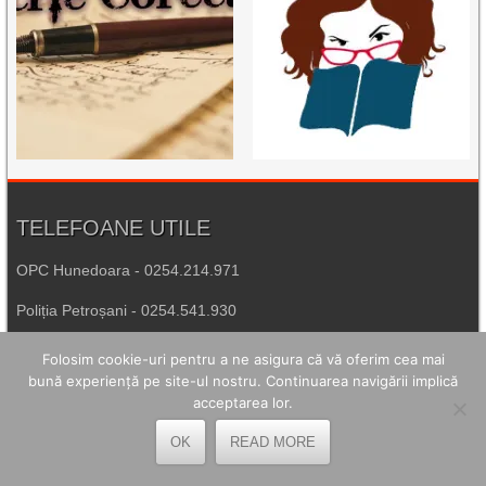
TELEFOANE UTILE
OPC Hunedoara - 0254.214.971
Poliția Petroșani - 0254.541.930
Agenția de Protecția Mediului Hunedoara - 0254.215.445
Folosim cookie-uri pentru a ne asigura că vă oferim cea mai
bună experiență pe site-ul nostru. Continuarea navigării implică
Spitalul de Urgență Petroșani - 0254.544.321
acceptarea lor.
Număr Unic de Urgență - 112
OK
READ MORE