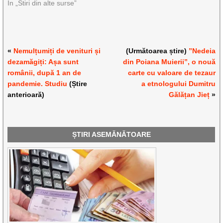
În „Stiri din alte surse”
«
Nemulțumiți de venituri și
(Următoarea știre)
”Nedeia
dezamăgiți: Așa sunt
din Poiana Muierii”, o nouă
românii, după 1 an de
carte cu valoare de tezaur
pandemie. Studiu
(Știre
a etnologului Dumitru
anterioară)
Gălățan Jieț
»
ȘTIRI ASEMĂNĂTOARE