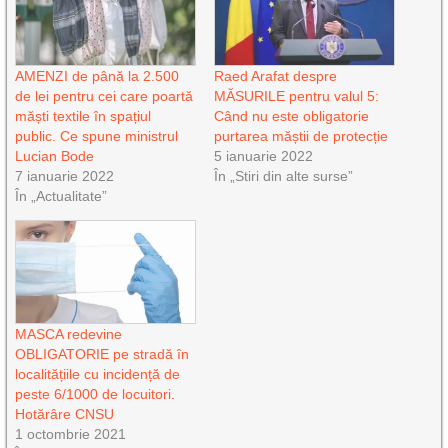
AMENZI de până la 2.500
Raed Arafat despre
de lei pentru cei care poartă
MĂSURILE pentru valul 5:
măști textile în spațiul
Când nu este obligatorie
public. Ce spune ministrul
purtarea măștii de protecție
Lucian Bode
5 ianuarie 2022
7 ianuarie 2022
În „Stiri din alte surse”
În „Actualitate”
MASCA redevine
OBLIGATORIE pe stradă în
localitățiile cu incidență de
peste 6/1000 de locuitori.
Hotărâre CNSU
1 octombrie 2021