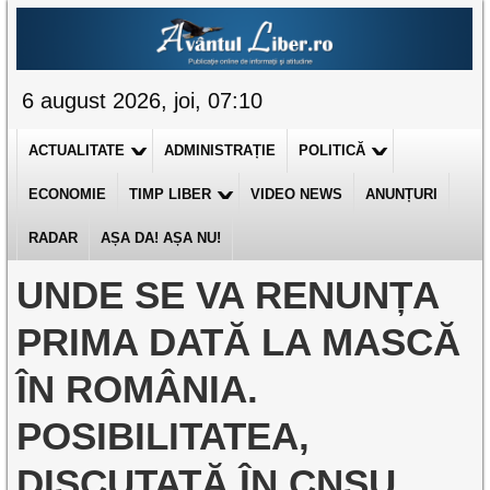
6 august 2026, joi, 07:10
ACTUALITATE
ADMINISTRAȚIE
POLITICĂ
ECONOMIE
TIMP LIBER
VIDEO NEWS
ANUNȚURI
RADAR
AȘA DA! AȘA NU!
UNDE SE VA RENUNȚA
PRIMA DATĂ LA MASCĂ
ÎN ROMÂNIA.
POSIBILITATEA,
DISCUTATĂ ÎN CNSU