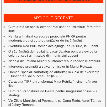
ARTICOLE RECENTE
Cum arată un spațiu exterior mai ușor de întreținut, fără efort
inutil
Petrila a finalizat cu succes proiectele PNRR pentru
modernizarea și dotarea unităților de învățământ
Aventura Red Bull Romaniacs ajunge, pe 30 iulie, la Lupeni
O săptămână de neuitat la Lacul Balaton pentru elevi de la
cele trei școli gimnaziale din municipiul Lupeni
Nedeia din Poiana Muierii și întoarcerea la rădăcinile timpului
Intervenție promptă a salvamontiștilor în Munții Retezat
Oameni speciali sărbătoriți de autorități la Gala de excelenţă
”Hunedoreni de succes”, ediția 2026
Caravana TIFF a transformat Mina Petrila în cinema în aer
liber.
Cum reduci costurile de livrare pentru magazinul online – 7
strategii
Vin Zilele Municipiului Petroșani, cu Oana Radu, Aurel Tămaș
și Johny Romano