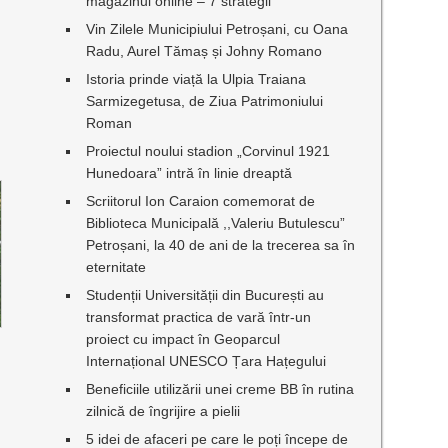
magazinul online – 7 strategii
Vin Zilele Municipiului Petroșani, cu Oana
Radu, Aurel Tămaș și Johny Romano
Istoria prinde viață la Ulpia Traiana
Sarmizegetusa, de Ziua Patrimoniului
Roman
Proiectul noului stadion „Corvinul 1921
Hunedoara” intră în linie dreaptă
Scriitorul Ion Caraion comemorat de
Biblioteca Municipală ,,Valeriu Butulescu”
Petroșani, la 40 de ani de la trecerea sa în
eternitate
Studenții Universității din București au
transformat practica de vară într-un
proiect cu impact în Geoparcul
Internațional UNESCO Țara Hațegului
Beneficiile utilizării unei creme BB în rutina
zilnică de îngrijire a pielii
5 idei de afaceri pe care le poți începe de