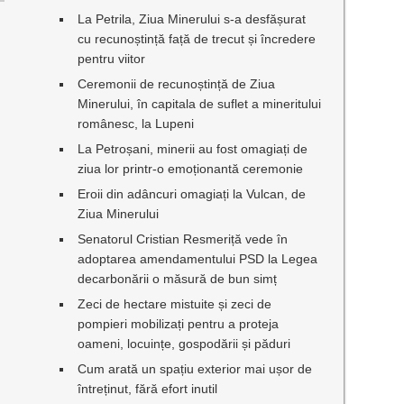
La Petrila, Ziua Minerului s-a desfășurat
cu recunoștință față de trecut și încredere
pentru viitor
Ceremonii de recunoștință de Ziua
Minerului, în capitala de suflet a mineritului
românesc, la Lupeni
La Petroșani, minerii au fost omagiați de
ziua lor printr-o emoționantă ceremonie
Eroii din adâncuri omagiați la Vulcan, de
Ziua Minerului
Senatorul Cristian Resmeriță vede în
adoptarea amendamentului PSD la Legea
decarbonării o măsură de bun simț
Zeci de hectare mistuite și zeci de
pompieri mobilizați pentru a proteja
oameni, locuințe, gospodării și păduri
Cum arată un spațiu exterior mai ușor de
întreținut, fără efort inutil