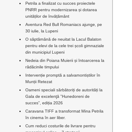
Petrila a finalizat cu succes proiectele
PNRR pentru modernizarea și dotarea
unităților de învățământ
Aventura Red Bull Romaniacs ajunge, pe
30 iulie, la Lupeni
O săptămână de neuitat la Lacul Balaton
pentru elevi de la cele trei școli gimnaziale
din municipiul Lupeni
Nedeia din Poiana Muierii și întoarcerea la
rădăcinile timpului
Intervenție promptă a salvamontiștilor în
Munții Retezat
Oameni speciali sărbătoriți de autorități la
Gala de excelenţă ”Hunedoreni de
succes”, ediția 2026
Caravana TIFF a transformat Mina Petrila
în cinema în aer liber.
Cum reduci costurile de livrare pentru