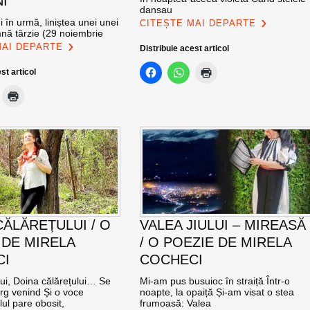
I
dansau
 în urmă, liniștea unei unei
CITEȘTE MAI DEPARTE
mnă târzie (29 noiembrie
MAI DEPARTE
Distribuie acest articol
st articol
CĂLĂREȚULUI / O
VALEA JIULUI – MIREASĂ
 DE MIRELA
/ O POEZIE DE MIRELA
CI
COCHECI
lui, Doina călărețului… Se
Mi-am pus busuioc în straiță Într-o
g venind Și o voce
noapte, la opaiță Și-am visat o stea
ul pare obosit,
frumoasă: Valea