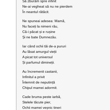
Să zburăm spre infinit
Ne-ai vegheat să nu ne pierdem
În neantul rătăcit.
Ne spuneai adesea: Mamă,
Nu faceți la nimeni rău,
Că-i păcat și e rușine
Și ne bate Dumnezău.
Iar când ochii tăi de-a pururi
Au lăsat amurgul vieții
A picat tot universul
Și parfumul dimineții.
Au încremenit castanii,
Infinitul a privit
Înlemnit de neputință
Chipul mamei adormit.
Cade bruma peste iarbă,
Stelele tăcute pier,
Ochii mamei veșnic tineri