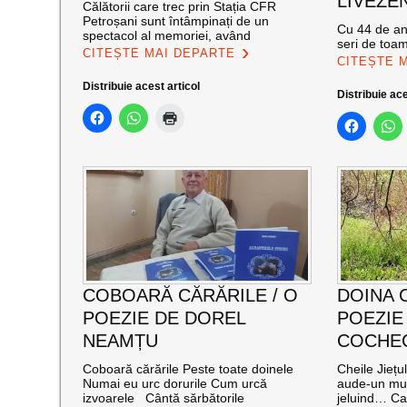
LIVEZEN
Călătorii care trec prin Stația CFR
Petroșani sunt întâmpinați de un
Cu 44 de ani
spectacol al memoriei, având
seri de toa
CITEȘTE MAI DEPARTE
CITEȘTE 
Distribuie acest articol
Distribuie ace
COBOARĂ CĂRĂRILE / O
DOINA 
POEZIE DE DOREL
POEZIE
NEAMȚU
COCHE
Coboară cărările Peste toate doinele
Cheile Jiețu
Numai eu urc dorurile Cum urcă
aude-un mur
izvoarele Cântă sărbătorile
jeluind… Cal