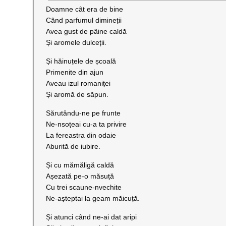
Doamne cât era de bine
Când parfumul dimineții
Avea gust de pâine caldă
Și aromele dulceții.
Și hăinuțele de școală
Primenite din ajun
Aveau izul romaniței
Și aromă de săpun.
Sărutându-ne pe frunte
Ne-nsoțeai cu-a ta privire
La fereastra din odaie
Aburită de iubire.
Și cu mămăligă caldă
Așezată pe-o măsuță
Cu trei scaune-nvechite
Ne-așteptai la geam măicuță.
Și atunci când ne-ai dat aripi