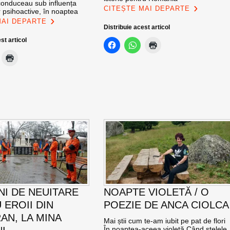
 conduceau sub influența
CITEȘTE MAI DEPARTE
 psihoactive, în noaptea
MAI DEPARTE
Distribuie acest articol
st articol
NI DE NEUITARE
NOAPTE VIOLETĂ / O
 EROII DIN
POEZIE DE ANCA CIOLCA
AN, LA MINA
Mai știi cum te-am iubit pe pat de flori
În noaptea-aceea violetă Când stelele