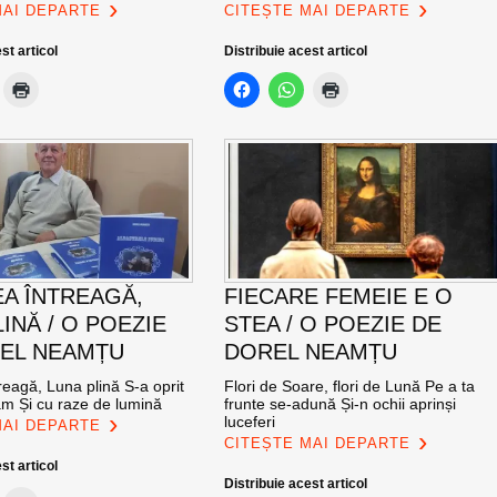
MAI DEPARTE
CITEȘTE MAI DEPARTE
st articol
Distribuie acest articol
A ÎNTREAGĂ,
FIECARE FEMEIE E O
INĂ / O POEZIE
STEA / O POEZIE DE
EL NEAMȚU
DOREL NEAMȚU
eagă, Luna plină S-a oprit
Flori de Soare, flori de Lună Pe a ta
am Și cu raze de lumină
frunte se-adună Și-n ochii aprinși
luceferi
MAI DEPARTE
CITEȘTE MAI DEPARTE
st articol
Distribuie acest articol