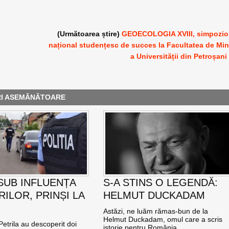
(Următoarea știre)
GEOECOLOGIA XVIII, simpozi
național studențesc de succes la Facultatea de Mi
a Universității din Petroșani
RI ASEMĂNĂTOARE
 SUB INFLUENȚA
S-A STINS O LEGENDĂ:
ILOR, PRINȘI LA
HELMUT DUCKADAM
Astăzi, ne luăm rămas-bun de la
Helmut Duckadam, omul care a scris
n Petrila au descoperit doi
istorie pentru România