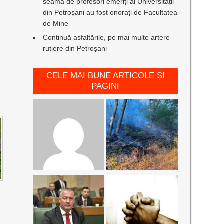
seamă de profesori emeriți ai Universității
din Petroșani au fost onorați de Facultatea
de Mine
Continuă asfaltările, pe mai multe artere
rutiere din Petroșani
CELE MAI BUNE ARTICOLE ȘI
PAGINI