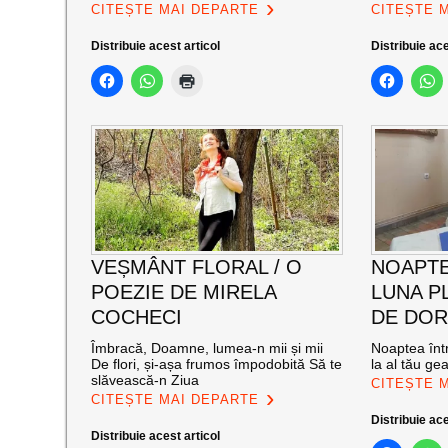
CITEȘTE MAI DEPARTE
CITEȘTE 
Distribuie acest articol
Distribuie ace
VEȘMÂNT FLORAL / O
NOAPTE
POEZIE DE MIRELA
LUNA PL
COCHECI
DE DOR
Îmbracă, Doamne, lumea-n mii și mii
Noaptea într
De flori, și-așa frumos împodobită Să te
la al tău ge
slăvească-n Ziua
CITEȘTE 
CITEȘTE MAI DEPARTE
Distribuie ace
Distribuie acest articol