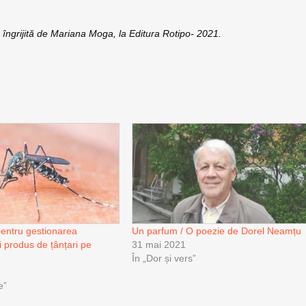
”, îngrijită de Mariana Moga, la Editura Rotipo- 2021.
 pentru gestionarea
Un parfum / O poezie de Dorel Neamțu
i produs de țânțari pe
31 mai 2021
În „Dor și vers”
e”