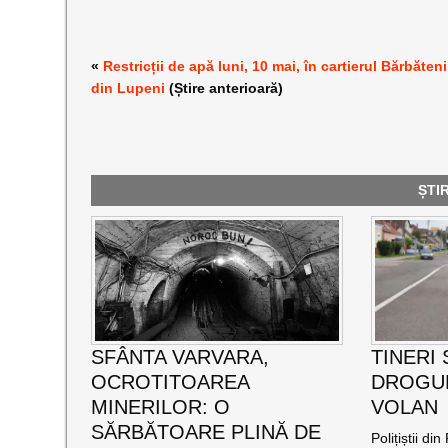
«
Restricții de apă luni, 10 mai, în cartierul Bărbăteni
din Lupeni
(Știre anterioară)
ȘTI
SFÂNTA VARVARA,
TINERI
OCROTITOAREA
DROGUR
MINERILOR: O
VOLAN
SĂRBĂTOARE PLINĂ DE
Polițiștii di