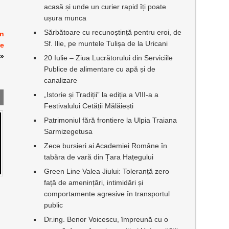
acasă și unde un curier rapid îți poate
ușura munca
Sărbătoare cu recunoștință pentru eroi, de
on
Sf. Ilie, pe muntele Tulișa de la Uricani
ne
»
20 Iulie – Ziua Lucrătorului din Serviciile
Publice de alimentare cu apă și de
canalizare
„Istorie și Tradiții” la ediția a VIII-a a
Festivalului Cetății Mălăiești
Patrimoniul fără frontiere la Ulpia Traiana
Sarmizegetusa
Zece bursieri ai Academiei Române în
tabăra de vară din Țara Hațegului
Green Line Valea Jiului: Toleranță zero
față de amenințări, intimidări și
comportamente agresive în transportul
public
Dr.ing. Benor Voicescu, împreună cu o