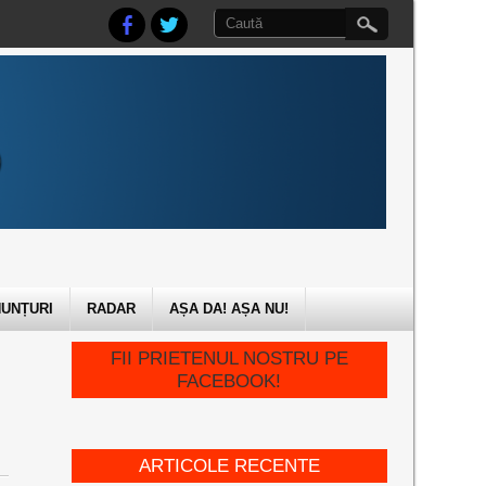
UNȚURI
RADAR
AȘA DA! AȘA NU!
FII PRIETENUL NOSTRU PE
FACEBOOK!
ARTICOLE RECENTE