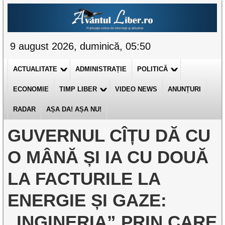
9 august 2026, duminică, 05:50
ACTUALITATE
ADMINISTRAȚIE
POLITICĂ
ECONOMIE
TIMP LIBER
VIDEO NEWS
ANUNȚURI
RADAR
AȘA DA! AȘA NU!
GUVERNUL CÎȚU DĂ CU
O MÂNĂ ȘI IA CU DOUĂ
LA FACTURILE LA
ENERGIE ȘI GAZE:
„INGINERIA” PRIN CARE