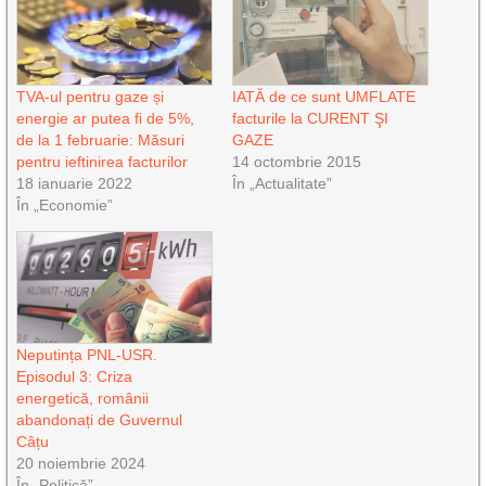
TVA-ul pentru gaze și
IATĂ de ce sunt UMFLATE
energie ar putea fi de 5%,
facturile la CURENT ŞI
de la 1 februarie: Măsuri
GAZE
pentru ieftinirea facturilor
14 octombrie 2015
18 ianuarie 2022
În „Actualitate”
În „Economie”
Neputința PNL-USR.
Episodul 3: Criza
energetică, românii
abandonați de Guvernul
Câțu
20 noiembrie 2024
În „Politică”