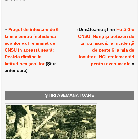
«
Pragul de infectare de 6
(Următoarea știre)
Hotărâre
la mie pentru închiderea
CNSU| Nunți și botezuri de
școlilor va fi eliminat de
zi, cu mască, la incidență
CNSU în această seară:
de peste 6 la mia de
Decizia rămâne la
locuitori. NOI reglementări
latitudinea școlilor
(Știre
pentru evenimente
»
anterioară)
ȘTIRI ASEMĂNĂTOARE