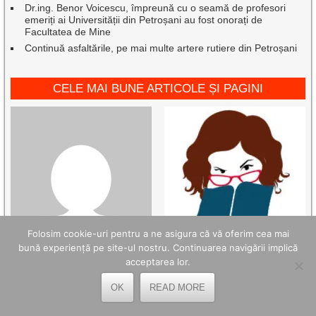
Dr.ing. Benor Voicescu, împreună cu o seamă de profesori
emeriți ai Universității din Petroșani au fost onorați de
Facultatea de Mine
Continuă asfaltările, pe mai multe artere rutiere din Petroșani
CELE MAI BUNE ARTICOLE ȘI PAGINI
Folosim cookie-uri pentru a ne asigura că vă oferim cea mai
bună experiență pe site-ul nostru. Continuarea navigării implică
acceptarea lor.
OK
READ MORE