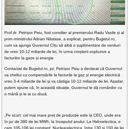
Prof.dr. Petrișor Peiu, fost consilier al premierului Radu Vasile și al
prim-ministrului Adrian Năstase, a explicat, pentru Bugetul.ro,
cum va ajunge Guvernul Cîțu să aibă o suplimentare de venituri
de vreo 10-12 miliarde de lei, în urma creșterii explozive a
facturilor la gaze și energie.
Contactat de Bugetul.ro, joi, Petrișor Peiu a declarat că Guvernul
va cheltui cu compensările la facturile la gaz și energie electrică
vreo 3-4 miliarde de lei și va câștiga 10-12 miliarde de lei. Așadar,
putem spune că, în această situație, Guvernul le dă românilor cu
o mână și le ia cu două.
„Pe scurt: cel mai mare preț de producție este la CEO, unde era
în jur de 380 de lei MWh, la începutul anului. La Hidroelectica, e
cam 105-106 lei constant; Nuclearelectrica, între 130 și 150 de lei