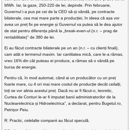
MWh. Iar, la gaze, 250-220 de lei, depinde. Prin februarie,
Guvernul i-a pus pe cei de la CEO să-și vândă, pe contracte
bilaterale, cea mai mare parte a producției, în ideea că așa vor
avea un preț fix pe energie și Guvernul va putea să le dea ajutor
de stat pentru diferența până la „break-even-ul (n.r. – prag de
rentabilitate)” de 380 de lei.
Ei au făcut contracte bilaterale pe un an (n.r. – cu clienți finali),
cam atât e termenul maxim. Iar cantitatea mică, care le-a rămas,
vreo 16% din cât puteau ei produce, a rămas să o vândă pe
bursa de energie.
Pentru că, în mod automat, când ai un producător cu un preț
foarte mare, cu 4 ori mai mare costul de producție decât ceilalți,
toți se vor alinia acestui preț. Dacă nu ar fi făcut-o, teoretic,
Curtea de Conturi le-ar fi imputat banii administratorilor de la
Nuclearelectrica și Hidroelectrica”, a declarat, pentru Bugetul.ro,
Petrișor Peiu.
R: Practic, celelalte companii au făcut speculă.