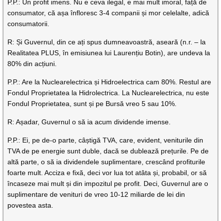
P.P.: Un profit imens. Nu e ceva ilegal, e mai mult imoral, față de
consumator, că așa înfloresc 3-4 companii și mor celelalte, adică
consumatorii.
R: Și Guvernul, din ce ați spus dumneavoastră, aseară (n.r. – la
Realitatea PLUS, în emisiunea lui Laurențiu Botin), are undeva la
80% din acțiuni.
P.P.: Are la Nuclearelectrica și Hidroelectrica cam 80%. Restul are
Fondul Proprietatea la Hidrolectrica. La Nuclearelectrica, nu este
Fondul Proprietatea, sunt și pe Bursă vreo 5 sau 10%.
R: Așadar, Guvernul o să ia acum dividende imense.
P.P.: Ei, pe de-o parte, câștigă TVA, care, evident, veniturile din
TVA de pe energie sunt duble, dacă se dublează prețurile. Pe de
altă parte, o să ia dividendele suplimentare, crescând profiturile
foarte mult. Acciza e fixă, deci vor lua tot atâta și, probabil, or să
încaseze mai mult și din impozitul pe profit. Deci, Guvernul are o
suplimentare de venituri de vreo 10-12 miliarde de lei din
povestea asta.