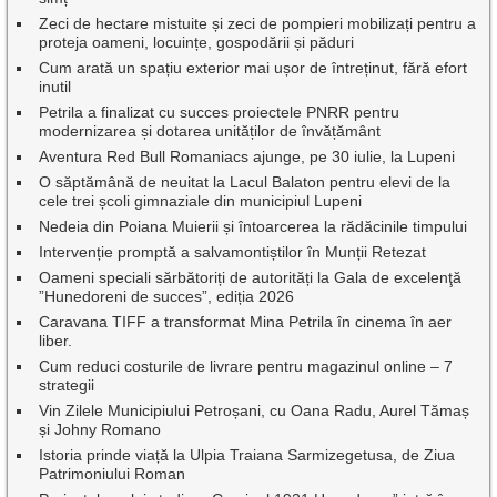
Zeci de hectare mistuite și zeci de pompieri mobilizați pentru a
proteja oameni, locuințe, gospodării și păduri
Cum arată un spațiu exterior mai ușor de întreținut, fără efort
inutil
Petrila a finalizat cu succes proiectele PNRR pentru
modernizarea și dotarea unităților de învățământ
Aventura Red Bull Romaniacs ajunge, pe 30 iulie, la Lupeni
O săptămână de neuitat la Lacul Balaton pentru elevi de la
cele trei școli gimnaziale din municipiul Lupeni
Nedeia din Poiana Muierii și întoarcerea la rădăcinile timpului
Intervenție promptă a salvamontiștilor în Munții Retezat
Oameni speciali sărbătoriți de autorități la Gala de excelenţă
”Hunedoreni de succes”, ediția 2026
Caravana TIFF a transformat Mina Petrila în cinema în aer
liber.
Cum reduci costurile de livrare pentru magazinul online – 7
strategii
Vin Zilele Municipiului Petroșani, cu Oana Radu, Aurel Tămaș
și Johny Romano
Istoria prinde viață la Ulpia Traiana Sarmizegetusa, de Ziua
Patrimoniului Roman