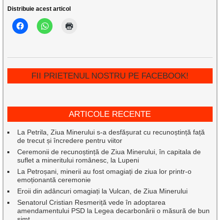
Distribuie acest articol
FII PRIETENUL NOSTRU PE FACEBOOK!
ARTICOLE RECENTE
La Petrila, Ziua Minerului s-a desfășurat cu recunoștință față
de trecut și încredere pentru viitor
Ceremonii de recunoștință de Ziua Minerului, în capitala de
suflet a mineritului românesc, la Lupeni
La Petroșani, minerii au fost omagiați de ziua lor printr-o
emoționantă ceremonie
Eroii din adâncuri omagiați la Vulcan, de Ziua Minerului
Senatorul Cristian Resmeriță vede în adoptarea
amendamentului PSD la Legea decarbonării o măsură de bun
simț