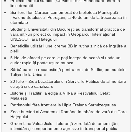
Proiectul noului stadion „Corvinul 1921 Hunedoara” intră în
linie dreaptă
Scriitorul Ion Caraion comemorat de Biblioteca Municipală
,,Valeriu Butulescu” Petroșani, la 40 de ani de la trecerea sa în
eternitate
Studenții Universității din București au transformat practica de
vară într-un proiect cu impact în Geoparcul Internațional
UNESCO Țara Hațegului
Beneficiile utilizării unei creme BB în rutina zilnică de îngrijire a
pielii
5 idei de afaceri pe care le poți începe de acasă și unde un
curier rapid îți poate ușura munca
Sărbătoare cu recunoștință pentru eroi, de Sf. Ilie, pe muntele
Tulișa de la Uricani
20 Iulie – Ziua Lucrătorului din Serviciile Publice de alimentare
cu apă și de canalizare
„Istorie și Tradiții” la ediția a VIII-a a Festivalului Cetății
Mălăiești
Patrimoniul fără frontiere la Ulpia Traiana Sarmizegetusa
Zece bursieri ai Academiei Române în tabăra de vară din Țara
Hațegului
Green Line Valea Jiului: Toleranță zero față de amenințări,
intimidări și comportamente agresive în transportul public