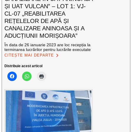
ȘI UAT VULCAN” – LOT 1: VJ-
CL-07 „REABILITAREA
REȚELELOR DE APĂ ȘI
CANALIZARE ANINOASA ȘI A
ADUCȚIUNII MORIȘOARA”
În data de 26 ianuarie 2023 are loc recepția la
terminarea lucrărilor pentru lucrările executate
CITEȘTE MAI DEPARTE
Distribuie acest articol