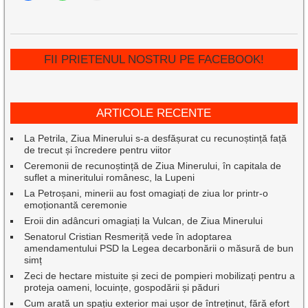
FII PRIETENUL NOSTRU PE FACEBOOK!
ARTICOLE RECENTE
La Petrila, Ziua Minerului s-a desfășurat cu recunoștință față
de trecut și încredere pentru viitor
Ceremonii de recunoștință de Ziua Minerului, în capitala de
suflet a mineritului românesc, la Lupeni
La Petroșani, minerii au fost omagiați de ziua lor printr-o
emoționantă ceremonie
Eroii din adâncuri omagiați la Vulcan, de Ziua Minerului
Senatorul Cristian Resmeriță vede în adoptarea
amendamentului PSD la Legea decarbonării o măsură de bun
simț
Zeci de hectare mistuite și zeci de pompieri mobilizați pentru a
proteja oameni, locuințe, gospodării și păduri
Cum arată un spațiu exterior mai ușor de întreținut, fără efort