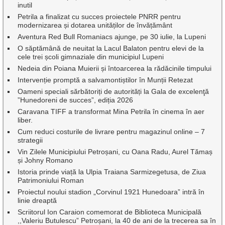
inutil
Petrila a finalizat cu succes proiectele PNRR pentru
modernizarea și dotarea unităților de învățământ
Aventura Red Bull Romaniacs ajunge, pe 30 iulie, la Lupeni
O săptămână de neuitat la Lacul Balaton pentru elevi de la
cele trei școli gimnaziale din municipiul Lupeni
Nedeia din Poiana Muierii și întoarcerea la rădăcinile timpului
Intervenție promptă a salvamontiștilor în Munții Retezat
Oameni speciali sărbătoriți de autorități la Gala de excelenţă
”Hunedoreni de succes”, ediția 2026
Caravana TIFF a transformat Mina Petrila în cinema în aer
liber.
Cum reduci costurile de livrare pentru magazinul online – 7
strategii
Vin Zilele Municipiului Petroșani, cu Oana Radu, Aurel Tămaș
și Johny Romano
Istoria prinde viață la Ulpia Traiana Sarmizegetusa, de Ziua
Patrimoniului Roman
Proiectul noului stadion „Corvinul 1921 Hunedoara” intră în
linie dreaptă
Scriitorul Ion Caraion comemorat de Biblioteca Municipală
,,Valeriu Butulescu” Petroșani, la 40 de ani de la trecerea sa în