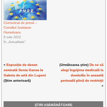
Comunicat de presă –
Consiliul Județean
Hunedoara
8 iulie 2022
În „Actualitate”
«
Expoziție de desen
(Următoarea știre)
De ce să
semnată Sonia Ganea la
alegi îngrijirea medicală la
Galeria de artă din Lupeni
domiciliu în această
(Știre anterioară)
perioadă plină de restricții
»
ȘTIRI ASEMĂNĂTOARE