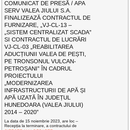
COMUNICAT DE PRESĂ / APA
SERV VALEA JIULUI S.A.
FINALIZEAZĂ CONTRACTUL DE
FURNIZARE, „VJ-CL-13 –
„SISTEM CENTRALIZAT SCADA”
SI CONTRACTUL DE LUCRĂRI
VJ-CL-03 „REABILITAREA
ADUCȚIUNII VALEA DE PEȘTI,
PE TRONSONUL VULCAN-
PETROȘANI” ÎN CADRUL
PROIECTULUI
„MODERNIZAREA
INFRASTRUCTURII DE APĂ ȘI
APĂ UZATĂ ÎN JUDEȚUL
HUNEDOARA (VALEA JIULUI)
2014 – 2020”
La data de 15 noiembrie 2023, are loc –
Recepția la terminare, a contractului de