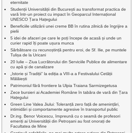
eternitate
Studenții Universității din București au transformat practica de
vară într-un proiect cu impact în Geoparcul Internațional
UNESCO Țara Hațegului
Beneficiile utilizării unei creme BB în rutina zilnică de îngrijire a
pielii
5 idei de afaceri pe care le poți începe de acasă și unde un
curier rapid îți poate ușura munca
Sărbătoare cu recunoștință pentru eroi, de Sf. Ilie, pe muntele
Tulișa de la Uricani
20 Iulie – Ziua Lucrătorului din Serviciile Publice de alimentare
cu apă și de canalizare
„Istorie și Tradiții” la ediția a VIII-a a Festivalului Cetății
Mălăiești
Patrimoniul fără frontiere la Ulpia Traiana Sarmizegetusa
Zece bursieri ai Academiei Române în tabăra de vară din Țara
Hațegului
Green Line Valea Jiului: Toleranță zero față de amenințări,
intimidări și comportamente agresive în transportul public
Dr.ing. Benor Voicescu, împreună cu o seamă de profesori
emeriți ai Universității din Petroșani au fost onorați de
Facultatea de Mine