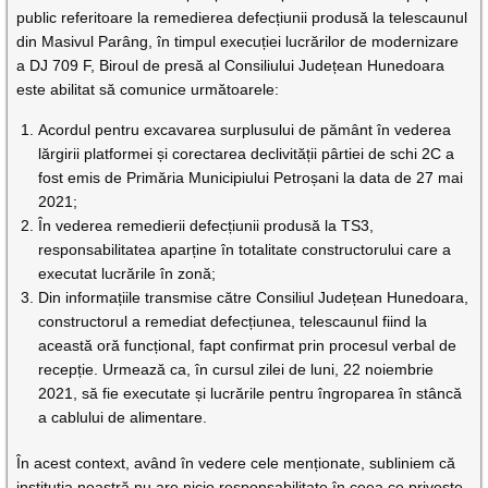
public referitoare la remedierea defecțiunii produsă la telescaunul
din Masivul Parâng, în timpul execuției lucrărilor de modernizare
a DJ 709 F, Biroul de presă al Consiliului Județean Hunedoara
este abilitat să comunice următoarele:
Acordul pentru excavarea surplusului de pământ în vederea
lărgirii platformei și corectarea declivității pârtiei de schi 2C a
fost emis de Primăria Municipiului Petroșani la data de 27 mai
2021;
În vederea remedierii defecțiunii produsă la TS3,
responsabilitatea aparține în totalitate constructorului care a
executat lucrările în zonă;
Din informațiile transmise către Consiliul Județean Hunedoara,
constructorul a remediat defecțiunea, telescaunul fiind la
această oră funcțional, fapt confirmat prin procesul verbal de
recepție. Urmează ca, în cursul zilei de luni, 22 noiembrie
2021, să fie executate și lucrările pentru îngroparea în stâncă
a cablului de alimentare.
În acest context, având în vedere cele menționate, subliniem că
instituția noastră nu are nicio responsabilitate în ceea ce privește