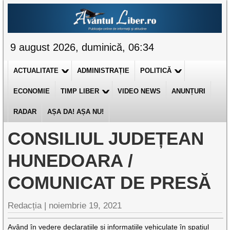
9 august 2026, duminică, 06:34
ACTUALITATE
ADMINISTRAȚIE
POLITICĂ
ECONOMIE
TIMP LIBER
VIDEO NEWS
ANUNȚURI
RADAR
AȘA DA! AȘA NU!
CONSILIUL JUDEȚEAN
HUNEDOARA /
COMUNICAT DE PRESĂ
Redacția |
noiembrie 19, 2021
Având în vedere declarațiile și informațiile vehiculate în spațiul