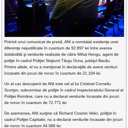
Potrivit unui comunicat de presă, ANI a constatat existenţa unei
diferenţe nejustificate în cuantum de 92.897 lei între averea
dobândită şi veniturile realizate de către Mihai Hongu, agent de
poliţie în cadrul Poliţiei Staţiunii Târgu Ocna, judeţul Bacău.
Printre altele, el nu a menţionat în declaraţiile de avere venituri
încasate din jocuri de noroc în cuantum de 21.104 lei.
Un al caz descoperit de ANI este cel al lui Cristinel Corneliu
Scorţan, subcomisar de poliţie în cadrul Inspectoratului General al
Poliţiei Române, care nu a declarat veniturile încasate din jocuri
de noroc în cuantum de 72.771 lei.
De asemenea, ANI susţine că Richard Cosmin Velici, poliţist în
cadrul Poliţiei Capitalei, nu a declarat veniturile încasate din jocuri
de noroc în cuantum 44.086 lei.