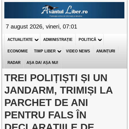
7 august 2026, vineri, 07:01
ACTUALITATE
ADMINISTRAȚIE
POLITICĂ
ECONOMIE
TIMP LIBER
VIDEO NEWS
ANUNȚURI
RADAR
AȘA DA! AȘA NU!
TREI POLIȚIȘTI ȘI UN
JANDARM, TRIMIȘI LA
PARCHET DE ANI
PENTRU FALS ÎN
DECLARAȚIILE DE