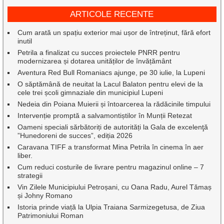
ARTICOLE RECENTE
Cum arată un spațiu exterior mai ușor de întreținut, fără efort
inutil
Petrila a finalizat cu succes proiectele PNRR pentru
modernizarea și dotarea unităților de învățământ
Aventura Red Bull Romaniacs ajunge, pe 30 iulie, la Lupeni
O săptămână de neuitat la Lacul Balaton pentru elevi de la
cele trei școli gimnaziale din municipiul Lupeni
Nedeia din Poiana Muierii și întoarcerea la rădăcinile timpului
Intervenție promptă a salvamontiștilor în Munții Retezat
Oameni speciali sărbătoriți de autorități la Gala de excelenţă
”Hunedoreni de succes”, ediția 2026
Caravana TIFF a transformat Mina Petrila în cinema în aer
liber.
Cum reduci costurile de livrare pentru magazinul online – 7
strategii
Vin Zilele Municipiului Petroșani, cu Oana Radu, Aurel Tămaș
și Johny Romano
Istoria prinde viață la Ulpia Traiana Sarmizegetusa, de Ziua
Patrimoniului Roman