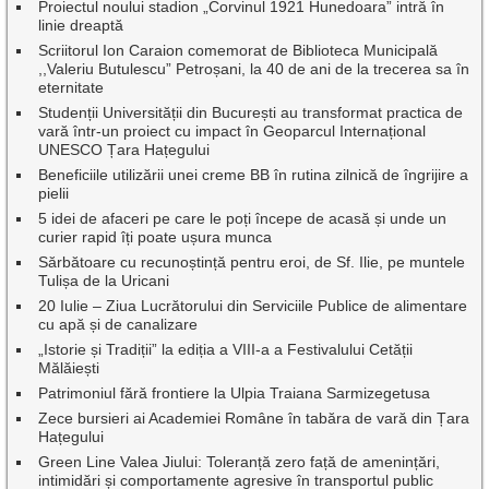
Proiectul noului stadion „Corvinul 1921 Hunedoara” intră în
linie dreaptă
Scriitorul Ion Caraion comemorat de Biblioteca Municipală
,,Valeriu Butulescu” Petroșani, la 40 de ani de la trecerea sa în
eternitate
Studenții Universității din București au transformat practica de
vară într-un proiect cu impact în Geoparcul Internațional
UNESCO Țara Hațegului
Beneficiile utilizării unei creme BB în rutina zilnică de îngrijire a
pielii
5 idei de afaceri pe care le poți începe de acasă și unde un
curier rapid îți poate ușura munca
Sărbătoare cu recunoștință pentru eroi, de Sf. Ilie, pe muntele
Tulișa de la Uricani
20 Iulie – Ziua Lucrătorului din Serviciile Publice de alimentare
cu apă și de canalizare
„Istorie și Tradiții” la ediția a VIII-a a Festivalului Cetății
Mălăiești
Patrimoniul fără frontiere la Ulpia Traiana Sarmizegetusa
Zece bursieri ai Academiei Române în tabăra de vară din Țara
Hațegului
Green Line Valea Jiului: Toleranță zero față de amenințări,
intimidări și comportamente agresive în transportul public