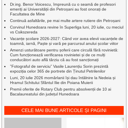
Dr.ing. Benor Voicescu, împreună cu o seamă de profesori
emeriți ai Universității din Petroșani au fost onorați de
Facultatea de Mine
Continuă asfaltările, pe mai multe artere rutiere din Petroșani
Corvinul Hunedoara revine în Superliga luni, 20 iulie, cu meciul
vs Csikszereda
Vacanțe școlare 2026-2027: Când vor avea elevii vacanțele de
toamnă, iarnă, Paște și vară pe parcursul anului școlar viitor
Amenzi usturătoare pentru șoferii care circulă fără rovinietă:
Cum funcționează verificarea rovinietei și de ce mulți
conducători auto află târziu că au fost sancționați
”Fotograful de serviciu” Vasile Laurențiu Sorin prezintă
expoziția celor 365 de portrete din Ținutul Petrilenilor
Luni, 20 iulie 2026 momârlanii își dau întâlnire la Nedeia și
Hramul Schitului Sfântul Ilie din Poiana Muierii
Premii oferite de Rotary Club pentru absolvenții de 10 ai
Bacalaureatului din județul Hunedoara
CELE MAI BUNE ARTICOLE ȘI PAGINI