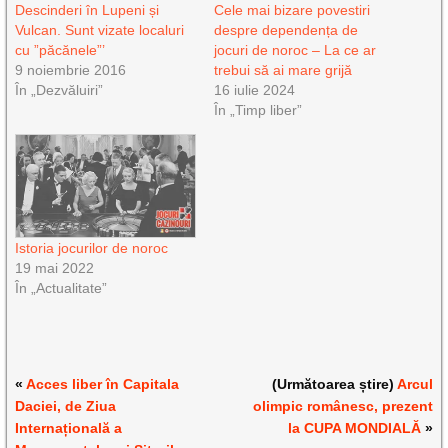
Descinderi în Lupeni și
Cele mai bizare povestiri
Vulcan. Sunt vizate localuri
despre dependența de
cu ”păcănele”’
jocuri de noroc – La ce ar
9 noiembrie 2016
trebui să ai mare grijă
În „Dezvăluiri”
16 iulie 2024
În „Timp liber”
Istoria jocurilor de noroc
19 mai 2022
În „Actualitate”
«
Acces liber în Capitala
(Următoarea știre)
Arcul
Daciei, de Ziua
olimpic românesc, prezent
Internațională a
la CUPA MONDIALĂ
»