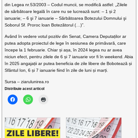
din Legea nr.53/2003 – Codul muncii, se modifică astfel: „Zilele
de sărbătoare legală în care nu se lucrează sunt: – 1 și 2
ianuarie; – 6 şi 7 ianuarie – Sărbătoarea Botezului Domnului şi
Soborul Sf. Proroc loan Botezătorul (…)”.
Având în vedere votul pozitiv din Senat, Camera Deputaților ar
putea adopta proiectul de lege în sesiunea de primăvară, care
începe la 1 februarie. Chiar și așa, în 2024 legea nu ar avea
niciun efect, pentru zilele de 6 și 7 ianuarie vor fi în weekend. Abia
în 2025 angajații ar putea beneficia de zile libere de Bobotează și
Sfântul Ion, 6 și 7 ianuarie fiind în zile de luni și marți.
Sursa – ziarulunirea.ro
Distribuie acest articol