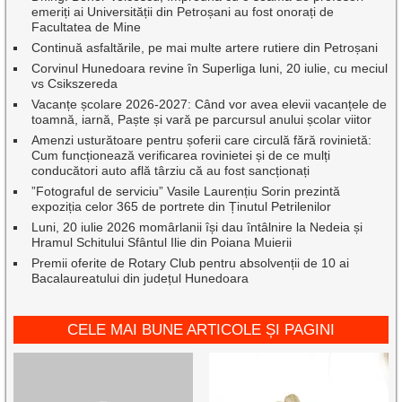
emeriți ai Universității din Petroșani au fost onorați de
Facultatea de Mine
Continuă asfaltările, pe mai multe artere rutiere din Petroșani
Corvinul Hunedoara revine în Superliga luni, 20 iulie, cu meciul
vs Csikszereda
Vacanțe școlare 2026-2027: Când vor avea elevii vacanțele de
toamnă, iarnă, Paște și vară pe parcursul anului școlar viitor
Amenzi usturătoare pentru șoferii care circulă fără rovinietă:
Cum funcționează verificarea rovinietei și de ce mulți
conducători auto află târziu că au fost sancționați
”Fotograful de serviciu” Vasile Laurențiu Sorin prezintă
expoziția celor 365 de portrete din Ținutul Petrilenilor
Luni, 20 iulie 2026 momârlanii își dau întâlnire la Nedeia și
Hramul Schitului Sfântul Ilie din Poiana Muierii
Premii oferite de Rotary Club pentru absolvenții de 10 ai
Bacalaureatului din județul Hunedoara
CELE MAI BUNE ARTICOLE ȘI PAGINI