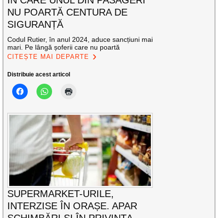
ÎN CARE UNUL DIN PASAGERI
NU POARTĂ CENTURA DE
SIGURANȚĂ
Codul Rutier, în anul 2024, aduce sancțiuni mai
mari. Pe lângă șoferii care nu poartă
CITEȘTE MAI DEPARTE
Distribuie acest articol
SUPERMARKET-URILE,
INTERZISE ÎN ORAȘE. APAR
SCHIMBĂRI ȘI ÎN PRIVINȚA