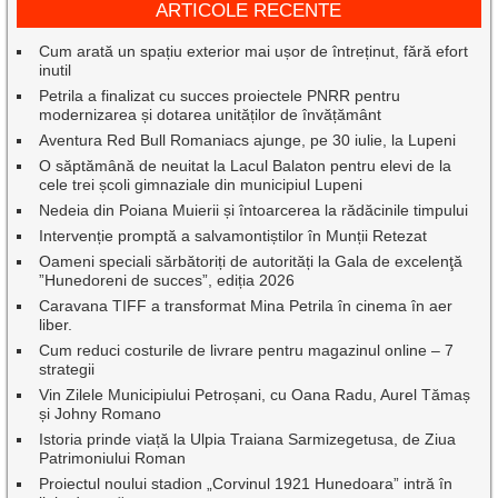
ARTICOLE RECENTE
Cum arată un spațiu exterior mai ușor de întreținut, fără efort
inutil
Petrila a finalizat cu succes proiectele PNRR pentru
modernizarea și dotarea unităților de învățământ
Aventura Red Bull Romaniacs ajunge, pe 30 iulie, la Lupeni
O săptămână de neuitat la Lacul Balaton pentru elevi de la
cele trei școli gimnaziale din municipiul Lupeni
Nedeia din Poiana Muierii și întoarcerea la rădăcinile timpului
Intervenție promptă a salvamontiștilor în Munții Retezat
Oameni speciali sărbătoriți de autorități la Gala de excelenţă
”Hunedoreni de succes”, ediția 2026
Caravana TIFF a transformat Mina Petrila în cinema în aer
liber.
Cum reduci costurile de livrare pentru magazinul online – 7
strategii
Vin Zilele Municipiului Petroșani, cu Oana Radu, Aurel Tămaș
și Johny Romano
Istoria prinde viață la Ulpia Traiana Sarmizegetusa, de Ziua
Patrimoniului Roman
Proiectul noului stadion „Corvinul 1921 Hunedoara” intră în