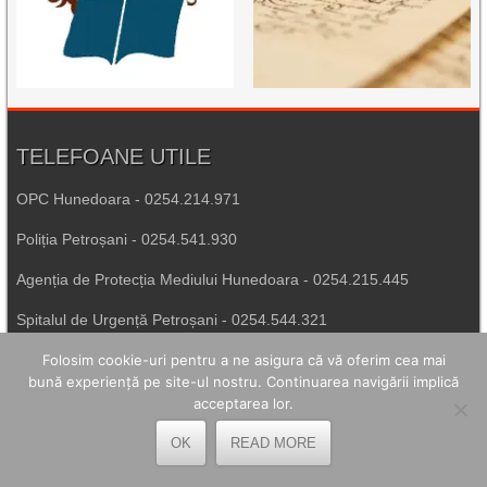
TELEFOANE UTILE
OPC Hunedoara - 0254.214.971
Poliția Petroșani - 0254.541.930
Agenția de Protecția Mediului Hunedoara - 0254.215.445
Spitalul de Urgență Petroșani - 0254.544.321
Număr Unic de Urgență - 112
Folosim cookie-uri pentru a ne asigura că vă oferim cea mai
bună experiență pe site-ul nostru. Continuarea navigării implică
acceptarea lor.
LEGĂTURI UTILE
OK
READ MORE
Prefectura Hunedoara