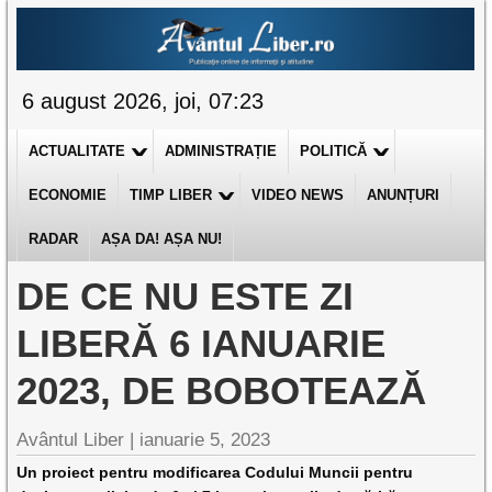
6 august 2026, joi, 07:23
ACTUALITATE
ADMINISTRAȚIE
POLITICĂ
ECONOMIE
TIMP LIBER
VIDEO NEWS
ANUNȚURI
RADAR
AȘA DA! AȘA NU!
DE CE NU ESTE ZI
LIBERĂ 6 IANUARIE
2023, DE BOBOTEAZĂ
Avântul Liber |
ianuarie 5, 2023
Un proiect pentru modificarea Codului Muncii pentru