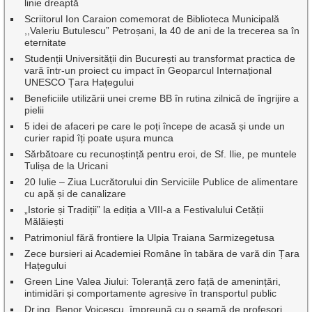
linie dreaptă
Scriitorul Ion Caraion comemorat de Biblioteca Municipală
,,Valeriu Butulescu” Petroșani, la 40 de ani de la trecerea sa în
eternitate
Studenții Universității din București au transformat practica de
vară într-un proiect cu impact în Geoparcul Internațional
UNESCO Țara Hațegului
Beneficiile utilizării unei creme BB în rutina zilnică de îngrijire a
pielii
5 idei de afaceri pe care le poți începe de acasă și unde un
curier rapid îți poate ușura munca
Sărbătoare cu recunoștință pentru eroi, de Sf. Ilie, pe muntele
Tulișa de la Uricani
20 Iulie – Ziua Lucrătorului din Serviciile Publice de alimentare
cu apă și de canalizare
„Istorie și Tradiții” la ediția a VIII-a a Festivalului Cetății
Mălăiești
Patrimoniul fără frontiere la Ulpia Traiana Sarmizegetusa
Zece bursieri ai Academiei Române în tabăra de vară din Țara
Hațegului
Green Line Valea Jiului: Toleranță zero față de amenințări,
intimidări și comportamente agresive în transportul public
Dr.ing. Benor Voicescu, împreună cu o seamă de profesori