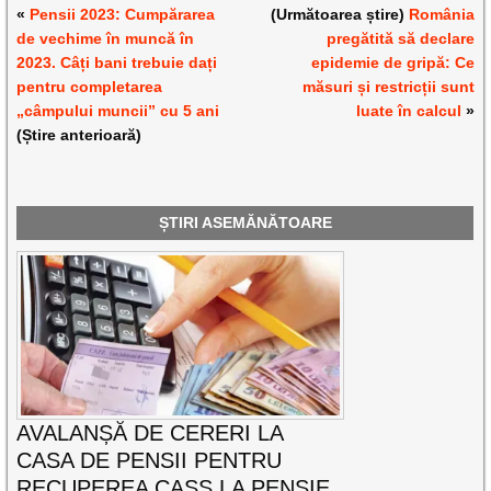
«
Pensii 2023: Cumpărarea
(Următoarea știre)
România
de vechime în muncă în
pregătită să declare
2023. Câți bani trebuie dați
epidemie de gripă: Ce
pentru completarea
măsuri și restricții sunt
„câmpului muncii” cu 5 ani
luate în calcul
»
(Știre anterioară)
ȘTIRI ASEMĂNĂTOARE
AVALANȘĂ DE CERERI LA
CASA DE PENSII PENTRU
RECUPEREA CASS LA PENSIE.