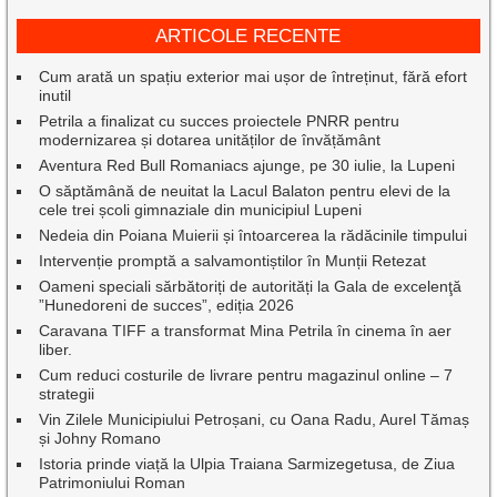
ARTICOLE RECENTE
Cum arată un spațiu exterior mai ușor de întreținut, fără efort
inutil
Petrila a finalizat cu succes proiectele PNRR pentru
modernizarea și dotarea unităților de învățământ
Aventura Red Bull Romaniacs ajunge, pe 30 iulie, la Lupeni
O săptămână de neuitat la Lacul Balaton pentru elevi de la
cele trei școli gimnaziale din municipiul Lupeni
Nedeia din Poiana Muierii și întoarcerea la rădăcinile timpului
Intervenție promptă a salvamontiștilor în Munții Retezat
Oameni speciali sărbătoriți de autorități la Gala de excelenţă
”Hunedoreni de succes”, ediția 2026
Caravana TIFF a transformat Mina Petrila în cinema în aer
liber.
Cum reduci costurile de livrare pentru magazinul online – 7
strategii
Vin Zilele Municipiului Petroșani, cu Oana Radu, Aurel Tămaș
și Johny Romano
Istoria prinde viață la Ulpia Traiana Sarmizegetusa, de Ziua
Patrimoniului Roman