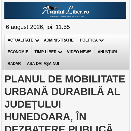
6 august 2026, joi, 11:55
ACTUALITATE
ADMINISTRAȚIE
POLITICĂ
ECONOMIE
TIMP LIBER
VIDEO NEWS
ANUNȚURI
RADAR
AȘA DA! AȘA NU!
PLANUL DE MOBILITATE
URBANĂ DURABILĂ AL
JUDEȚULUI
HUNEDOARA, ÎN
DEZBATERE PUBLICĂ