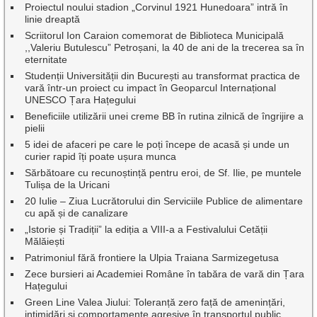
Proiectul noului stadion „Corvinul 1921 Hunedoara” intră în
linie dreaptă
Scriitorul Ion Caraion comemorat de Biblioteca Municipală
,,Valeriu Butulescu” Petroșani, la 40 de ani de la trecerea sa în
eternitate
Studenții Universității din București au transformat practica de
vară într-un proiect cu impact în Geoparcul Internațional
UNESCO Țara Hațegului
Beneficiile utilizării unei creme BB în rutina zilnică de îngrijire a
pielii
5 idei de afaceri pe care le poți începe de acasă și unde un
curier rapid îți poate ușura munca
Sărbătoare cu recunoștință pentru eroi, de Sf. Ilie, pe muntele
Tulișa de la Uricani
20 Iulie – Ziua Lucrătorului din Serviciile Publice de alimentare
cu apă și de canalizare
„Istorie și Tradiții” la ediția a VIII-a a Festivalului Cetății
Mălăiești
Patrimoniul fără frontiere la Ulpia Traiana Sarmizegetusa
Zece bursieri ai Academiei Române în tabăra de vară din Țara
Hațegului
Green Line Valea Jiului: Toleranță zero față de amenințări,
intimidări și comportamente agresive în transportul public