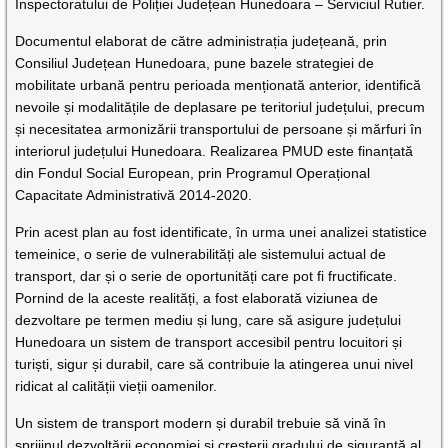
Inspectoratului de Poliției Județean Hunedoara – Serviciul Rutier.
Documentul elaborat de către administrația județeană, prin
Consiliul Județean Hunedoara, pune bazele strategiei de
mobilitate urbană pentru perioada menționată anterior, identifică
nevoile și modalitățile de deplasare pe teritoriul județului, precum
și necesitatea armonizării transportului de persoane și mărfuri în
interiorul județului Hunedoara. Realizarea PMUD este finanțată
din Fondul Social European, prin Programul Operațional
Capacitate Administrativă 2014-2020.
Prin acest plan au fost identificate, în urma unei analizei statistice
temeinice, o serie de vulnerabilități ale sistemului actual de
transport, dar și o serie de oportunități care pot fi fructificate.
Pornind de la aceste realități, a fost elaborată viziunea de
dezvoltare pe termen mediu și lung, care să asigure județului
Hunedoara un sistem de transport accesibil pentru locuitori și
turiști, sigur și durabil, care să contribuie la atingerea unui nivel
ridicat al calității vieții oamenilor.
Un sistem de transport modern și durabil trebuie să vină în
sprijinul dezvoltării economiei și creșterii gradului de siguranță al