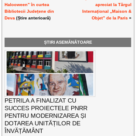
Halooween” în curtea
apreciat la Târgul
Bibliotecii Județene din
Internațional „Maison &
Deva
(Știre anterioară)
Objet” de la Paris
»
ȘTIRI ASEMĂNĂTOARE
PETRILA A FINALIZAT CU
SUCCES PROIECTELE PNRR
PENTRU MODERNIZAREA ȘI
DOTAREA UNITĂȚILOR DE
ÎNVĂȚĂMÂNT