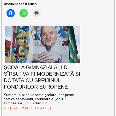
Distribuie acest articol
ȘCOALA GIMNAZIALĂ „I.D.
SÎRBU” VA FI MODERNIZATĂ ȘI
DOTATĂ CU SPRIJINUL
FONDURILOR EUROPENE
Suntem în plină vacanță școlară, dar peste
câteva săptămâni, coridoarele Școlii
Gimnaziale „I.D. Sîrbu” din
CITEȘTE MAI DEPARTE