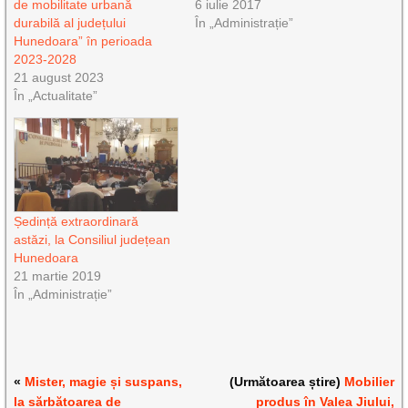
de mobilitate urbană
6 iulie 2017
durabilă al județului
În „Administrație”
Hunedoara” în perioada
2023-2028
21 august 2023
În „Actualitate”
Ședință extraordinară
astăzi, la Consiliul județean
Hunedoara
21 martie 2019
În „Administrație”
«
Mister, magie și suspans,
(Următoarea știre)
Mobilier
la sărbătoarea de
produs în Valea Jiului,