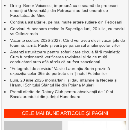
Dr.ing. Benor Voicescu, împreună cu o seamă de profesori
emeriți ai Universității din Petroșani au fost onorați de
Facultatea de Mine
Continuă asfaltările, pe mai multe artere rutiere din Petroșani
Corvinul Hunedoara revine în Superliga luni, 20 iulie, cu meciul
vs Csikszereda
Vacanțe școlare 2026-2027: Când vor avea elevii vacanțele de
toamnă, iarnă, Paște și vară pe parcursul anului școlar viitor
Amenzi usturătoare pentru șoferii care circulă fără rovinietă:
Cum funcționează verificarea rovinietei și de ce mulți
conducători auto află târziu că au fost sancționați
”Fotograful de serviciu” Vasile Laurențiu Sorin prezintă
expoziția celor 365 de portrete din Ținutul Petrilenilor
Luni, 20 iulie 2026 momârlanii își dau întâlnire la Nedeia și
Hramul Schitului Sfântul Ilie din Poiana Muierii
Premii oferite de Rotary Club pentru absolvenții de 10 ai
Bacalaureatului din județul Hunedoara
CELE MAI BUNE ARTICOLE ȘI PAGINI