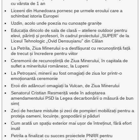
cu vârsta de 1 an
Liceeni din Hunedoara pornesc pe urmele eroului care a
schimbat istoria Europei
Uzdin, acolo unde poezia nu cunoaște granițe
Educația dincolo de sala de clasă – ateliere outdoor pentru
elevi, părinți și profesori, în cadrul proiectului „SUPER” de la
Liceul Tehnologic „Ovid Densușianu” din Călan
La Petrila, Ziua Minerului s-a desfășurat cu recunoștință față
de trecut și încredere pentru viitor
Ceremonii de recunoștință de Ziua Minerului, în capitala de
suflet a mineritului românesc, la Lupeni
La Petroșani, minerii au fost omagiați de ziua lor printr-o
emoționantă ceremonie
Eroii din adâncuri omagiați la Vulcan, de Ziua Minerului
Senatorul Cristian Resmeriță vede în adoptarea
amendamentului PSD la Legea decarbonării o măsură de bun
simț
Zeci de hectare mistuite și zeci de pompieri mobilizați pentru a
proteja oameni, locuințe, gospodării și păduri
Cum arată un spațiu exterior mai ușor de întreținut, fără efort
inutil
Petrila a finalizat cu succes proiectele PNRR pentru