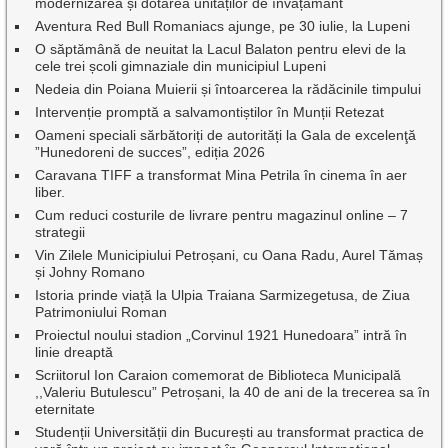
modernizarea și dotarea unităților de învățământ
Aventura Red Bull Romaniacs ajunge, pe 30 iulie, la Lupeni
O săptămână de neuitat la Lacul Balaton pentru elevi de la
cele trei școli gimnaziale din municipiul Lupeni
Nedeia din Poiana Muierii și întoarcerea la rădăcinile timpului
Intervenție promptă a salvamontiștilor în Munții Retezat
Oameni speciali sărbătoriți de autorități la Gala de excelenţă
”Hunedoreni de succes”, ediția 2026
Caravana TIFF a transformat Mina Petrila în cinema în aer
liber.
Cum reduci costurile de livrare pentru magazinul online – 7
strategii
Vin Zilele Municipiului Petroșani, cu Oana Radu, Aurel Tămaș
și Johny Romano
Istoria prinde viață la Ulpia Traiana Sarmizegetusa, de Ziua
Patrimoniului Roman
Proiectul noului stadion „Corvinul 1921 Hunedoara” intră în
linie dreaptă
Scriitorul Ion Caraion comemorat de Biblioteca Municipală
,,Valeriu Butulescu” Petroșani, la 40 de ani de la trecerea sa în
eternitate
Studenții Universității din București au transformat practica de