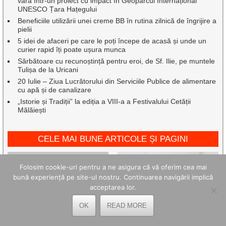
vară într-un proiect cu impact în Geoparcul Internațional
UNESCO Țara Hațegului
Beneficiile utilizării unei creme BB în rutina zilnică de îngrijire a
pielii
5 idei de afaceri pe care le poți începe de acasă și unde un
curier rapid îți poate ușura munca
Sărbătoare cu recunoștință pentru eroi, de Sf. Ilie, pe muntele
Tulișa de la Uricani
20 Iulie – Ziua Lucrătorului din Serviciile Publice de alimentare
cu apă și de canalizare
„Istorie și Tradiții” la ediția a VIII-a a Festivalului Cetății
Mălăiești
CELE MAI BUNE ARTICOLE ȘI PAGINI
Folosim cookie-uri pentru a ne asigura că vă oferim cea mai
bună experiență pe site-ul nostru. Continuarea navigării implică
acceptarea lor.
OK
READ MORE