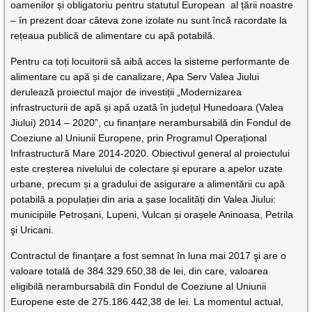
oamenilor și obligatoriu pentru statutul European al țării noastre
– în prezent doar câteva zone izolate nu sunt încă racordate la
rețeaua publică de alimentare cu apă potabilă.
Pentru ca toți locuitorii să aibă acces la sisteme performante de
alimentare cu apă și de canalizare, Apa Serv Valea Jiului
derulează proiectul major de investiții „Modernizarea
infrastructurii de apă și apă uzată în județul Hunedoara (Valea
Jiului) 2014 – 2020”, cu finanțare nerambursabilă din Fondul de
Coeziune al Uniunii Europene, prin Programul Operațional
Infrastructură Mare 2014-2020. Obiectivul general al proiectului
este creșterea nivelului de colectare și epurare a apelor uzate
urbane, precum și a gradului de asigurare a alimentării cu apă
potabilă a populației din aria a șase localități din Valea Jiului:
municipiile Petroșani, Lupeni, Vulcan și orașele Aninoasa, Petrila
şi Uricani.
Contractul de finanţare a fost semnat în luna mai 2017 şi are o
valoare totală de 384.329.650,38 de lei, din care, valoarea
eligibilă nerambursabilă din Fondul de Coeziune al Uniunii
Europene este de 275.186.442,38 de lei. La momentul actual,