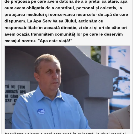
de prețioasă pe care avem datoria de a o prețui ca atare, așa
cum avem obligația de a contribui, personal și colectiv, la
protejarea mediului și conservarea resurselor de apă de care
dispunem. La Apa Serv Valea Jiului, acționăm cu
responsabilitate în această direcție, zi de zi și ori de câte ori
avem ocazia transmitem comunităților pe care le deservim
mesajul nostru: ”Apa este viață!”