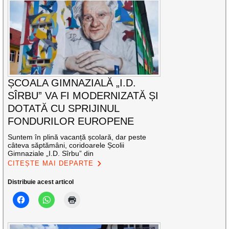
ȘCOALA GIMNAZIALĂ „I.D.
SÎRBU” VA FI MODERNIZATĂ ȘI
DOTATĂ CU SPRIJINUL
FONDURILOR EUROPENE
Suntem în plină vacanță școlară, dar peste
câteva săptămâni, coridoarele Școlii
Gimnaziale „I.D. Sîrbu” din
CITEȘTE MAI DEPARTE
Distribuie acest articol