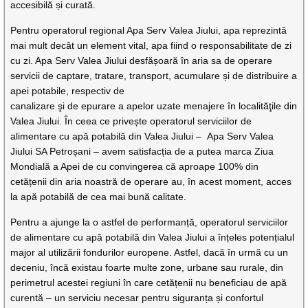
accesibilă și curată.
Pentru operatorul regional Apa Serv Valea Jiului, apa reprezintă
mai mult decât un element vital, apa fiind o responsabilitate de zi
cu zi. Apa Serv Valea Jiului desfășoară în aria sa de operare
servicii de captare, tratare, transport, acumulare și de distribuire a
apei potabile, respectiv de
canalizare şi de epurare a apelor uzate menajere în localităţile din
Valea Jiului. În ceea ce privește operatorul serviciilor de
alimentare cu apă potabilă din Valea Jiului – Apa Serv Valea
Jiului SA Petroșani – avem satisfacția de a putea marca Ziua
Mondială a Apei de cu convingerea că aproape 100% din
cetățenii din aria noastră de operare au, în acest moment, acces
la apă potabilă de cea mai bună calitate.
Pentru a ajunge la o astfel de performanță, operatorul serviciilor
de alimentare cu apă potabilă din Valea Jiului a înțeles potențialul
major al utilizării fondurilor europene. Astfel, dacă în urmă cu un
deceniu, încă existau foarte multe zone, urbane sau rurale, din
perimetrul acestei regiuni în care cetățenii nu beneficiau de apă
curentă – un serviciu necesar pentru siguranța și confortul