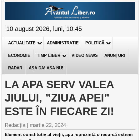
10 august 2026, luni, 10:45
ACTUALITATE
ADMINISTRAȚIE
POLITICĂ
ECONOMIE
TIMP LIBER
VIDEO NEWS
ANUNȚURI
RADAR
AȘA DA! AȘA NU!
LA APA SERV VALEA
JIULUI, ”ZIUA APEI”
ESTE ÎN FIECARE ZI!
Redacția |
martie 22, 2024
Element constitutiv al vieții, apa reprezintă o resursă extrem