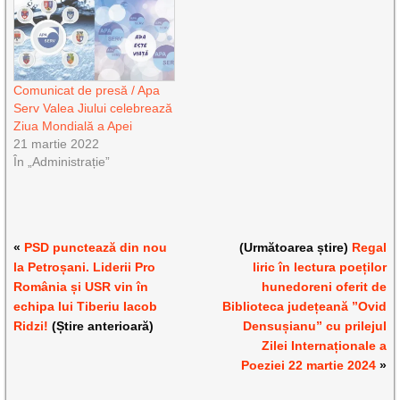
Comunicat de presă / Apa
Serv Valea Jiului celebrează
Ziua Mondială a Apei
21 martie 2022
În „Administrație”
«
PSD punctează din nou
(Următoarea știre)
Regal
la Petroșani. Liderii Pro
liric în lectura poeților
România și USR vin în
hunedoreni oferit de
echipa lui Tiberiu Iacob
Biblioteca județeană ”Ovid
Ridzi!
(Știre anterioară)
Densușianu” cu prilejul
Zilei Internaționale a
Poeziei 22 martie 2024
»