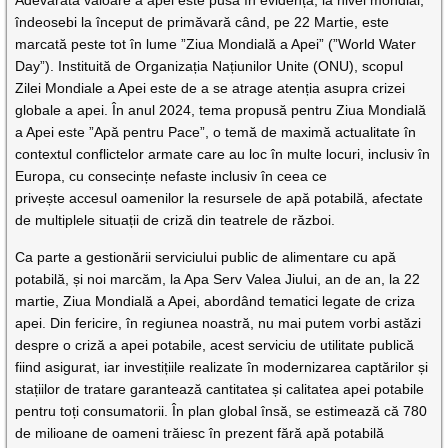
Adevărata valoare a apei este pusă în evidență, la nivel mondial,
îndeosebi la început de primăvară când, pe 22 Martie, este
marcată peste tot în lume ”Ziua Mondială a Apei” (”World Water
Day”). Instituită de Organizația Națiunilor Unite (ONU), scopul
Zilei Mondiale a Apei este de a se atrage atenția asupra crizei
globale a apei. În anul 2024, tema propusă pentru Ziua Mondială
a Apei este ”Apă pentru Pace”, o temă de maximă actualitate în
contextul conflictelor armate care au loc în multe locuri, inclusiv în
Europa, cu consecințe nefaste inclusiv în ceea ce
privește accesul oamenilor la resursele de apă potabilă, afectate
de multiplele situații de criză din teatrele de război.
Ca parte a gestionării serviciului public de alimentare cu apă
potabilă, și noi marcăm, la Apa Serv Valea Jiului, an de an, la 22
martie, Ziua Mondială a Apei, abordând tematici legate de criza
apei. Din fericire, în regiunea noastră, nu mai putem vorbi astăzi
despre o criză a apei potabile, acest serviciu de utilitate publică
fiind asigurat, iar investițiile realizate în modernizarea captărilor și
stațiilor de tratare garantează cantitatea și calitatea apei potabile
pentru toți consumatorii. În plan global însă, se estimează că 780
de milioane de oameni trăiesc în prezent fără apă potabilă