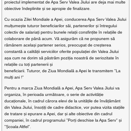
proiectul implementat de Apa Serv Valea Jiului are deja mai multe
obiective îndeplinite și se apropie de finalizare.
Cu ocazia Zilei Mondiale a Apei, conducerea Apa Serv Valea Jiului
mulțumește tuturor beneficiarilor săi, partenerilor și întregului
colectiv de salariați pentru bunele relații consfințite în relațiile de
colaborare de până acum. Vă asigurăm că ne propunem să
rămânem același partener serios, preocupat de creșterea
constantă a calității serviciilor oferite populației din Valea Jiului
așa cum ne dorim să păstrăm poziția noastră de seriozitate în
relațiile cu toți partenerii și
beneficiarii. Tuturor, de Ziua Mondială a Apei le transmitem ”La
mulți ani !”
Pentru a marca Ziua Mondială a Apei, Apa Serv Valea Jiului va
organiza, în perioada următoare, o serie de activităție
ducaționale, în cadrul cărora elevi de la unitățile de învățământ
din Valea Jiului, însoțiți de cadre didactice, vor putea vizita stațiile
de tratare și epurare a Apei, dar și alte obiective din cadrul
companiei, în cadrul programului ”Porți deschise la Apa Serv” și
”Școala Altfel”.