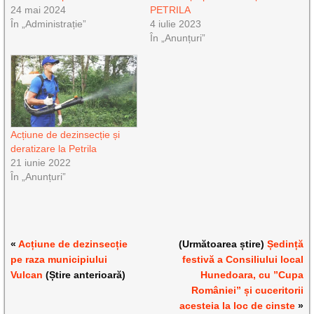
24 mai 2024
PETRILA
În „Administrație”
4 iulie 2023
În „Anunțuri”
Acțiune de dezinsecție și
deratizare la Petrila
21 iunie 2022
În „Anunțuri”
«
Acțiune de dezinsecție
(Următoarea știre)
Ședință
pe raza municipiului
festivă a Consiliului local
Vulcan
(Știre anterioară)
Hunedoara, cu ”Cupa
României” și cuceritorii
acesteia la loc de cinste
»