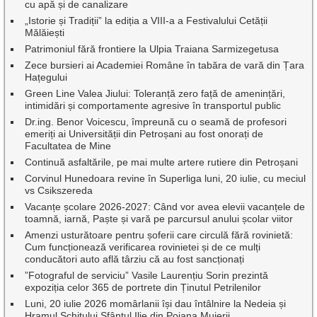
cu apă și de canalizare
„Istorie și Tradiții” la ediția a VIII-a a Festivalului Cetății
Mălăiești
Patrimoniul fără frontiere la Ulpia Traiana Sarmizegetusa
Zece bursieri ai Academiei Române în tabăra de vară din Țara
Hațegului
Green Line Valea Jiului: Toleranță zero față de amenințări,
intimidări și comportamente agresive în transportul public
Dr.ing. Benor Voicescu, împreună cu o seamă de profesori
emeriți ai Universității din Petroșani au fost onorați de
Facultatea de Mine
Continuă asfaltările, pe mai multe artere rutiere din Petroșani
Corvinul Hunedoara revine în Superliga luni, 20 iulie, cu meciul
vs Csikszereda
Vacanțe școlare 2026-2027: Când vor avea elevii vacanțele de
toamnă, iarnă, Paște și vară pe parcursul anului școlar viitor
Amenzi usturătoare pentru șoferii care circulă fără rovinietă:
Cum funcționează verificarea rovinietei și de ce mulți
conducători auto află târziu că au fost sancționați
”Fotograful de serviciu” Vasile Laurențiu Sorin prezintă
expoziția celor 365 de portrete din Ținutul Petrilenilor
Luni, 20 iulie 2026 momârlanii își dau întâlnire la Nedeia și
Hramul Schitului Sfântul Ilie din Poiana Muierii