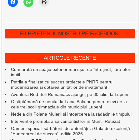
FII PRIETENUL NOSTRU PE FACEBOOK!
ARTICOLE RECENTE
Cum arată un spațiu exterior mai ușor de întreținut, fără efort
inutil
Petrila a finalizat cu succes proiectele PNRR pentru
modernizarea și dotarea unităților de învățământ
Aventura Red Bull Romaniacs ajunge, pe 30 iulie, la Lupeni
O săptămână de neuitat la Lacul Balaton pentru elevi de la
cele trei școli gimnaziale din municipiul Lupeni
Nedeia din Poiana Muierii și întoarcerea la rădăcinile timpului
Intervenție promptă a salvamontiștilor în Munții Retezat
Oameni speciali sărbătoriți de autorități la Gala de excelenţă
”Hunedoreni de succes”, ediția 2026