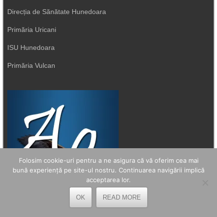
Direcția de Sănătate Hunedoara
Primăria Uricani
ISU Hunedoara
Primăria Vulcan
Folosim cookie-uri pentru a ne asigura că vă oferim cea mai
bună experiență pe site-ul nostru. Continuarea navigării implică
acceptarea lor.
OK
READ MORE