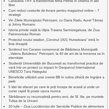
Caravana TIFF a transformat Mina Petrila în cinema în aer
liber.
Cum reduci costurile de livrare pentru magazinul online – 7
strategii
Vin Zilele Municipiului Petroșani, cu Oana Radu, Aurel Tămaș
și Johny Romano
Istoria prinde viață la Ulpia Traiana Sarmizegetusa, de Ziua
Patrimoniului Roman
Proiectul noului stadion „Corvinul 1921 Hunedoara” intră în
linie dreaptă
Scriitorul Ion Caraion comemorat de Biblioteca Municipală
,,Valeriu Butulescu” Petroșani, la 40 de ani de la trecerea sa în
eternitate
Studenții Universității din București au transformat practica de
vară într-un proiect cu impact în Geoparcul Internațional
UNESCO Țara Hațegului
Beneficiile utilizării unei creme BB în rutina zilnică de îngrijire a
pielii
5 idei de afaceri pe care le poți începe de acasă și unde un
curier rapid îți poate ușura munca
Sărbătoare cu recunoștință pentru eroi, de Sf. Ilie, pe muntele
Tulișa de la Uricani
20 Iulie – Ziua Lucrătorului din Serviciile Publice de alimentare