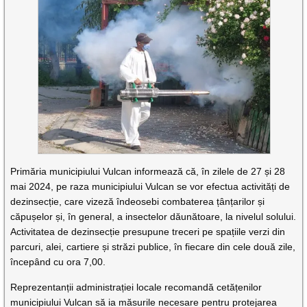
Primăria municipiului Vulcan informează că, în zilele de 27 și 28
mai 2024, pe raza municipiului Vulcan se vor efectua activități de
dezinsecție, care vizeză îndeosebi combaterea țânțarilor și
căpușelor și, în general, a insectelor dăunătoare, la nivelul solului.
Activitatea de dezinsecție presupune treceri pe spațiile verzi din
parcuri, alei, cartiere și străzi publice, în fiecare din cele două zile,
începând cu ora 7,00.
Reprezentanții administrației locale recomandă cetățenilor
municipiului Vulcan să ia măsurile necesare pentru protejarea