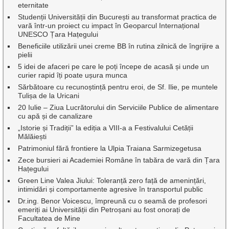
eternitate
Studenții Universității din București au transformat practica de
vară într-un proiect cu impact în Geoparcul Internațional
UNESCO Țara Hațegului
Beneficiile utilizării unei creme BB în rutina zilnică de îngrijire a
pielii
5 idei de afaceri pe care le poți începe de acasă și unde un
curier rapid îți poate ușura munca
Sărbătoare cu recunoștință pentru eroi, de Sf. Ilie, pe muntele
Tulișa de la Uricani
20 Iulie – Ziua Lucrătorului din Serviciile Publice de alimentare
cu apă și de canalizare
„Istorie și Tradiții” la ediția a VIII-a a Festivalului Cetății
Mălăiești
Patrimoniul fără frontiere la Ulpia Traiana Sarmizegetusa
Zece bursieri ai Academiei Române în tabăra de vară din Țara
Hațegului
Green Line Valea Jiului: Toleranță zero față de amenințări,
intimidări și comportamente agresive în transportul public
Dr.ing. Benor Voicescu, împreună cu o seamă de profesori
emeriți ai Universității din Petroșani au fost onorați de
Facultatea de Mine