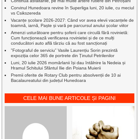
Continuă asfaltările, pe mai multe artere rutiere din Petroșani
Corvinul Hunedoara revine în Superliga luni, 20 iulie, cu meciul
vs Csikszereda
Vacanțe școlare 2026-2027: Când vor avea elevii vacanțele de
toamnă, iarnă, Paște și vară pe parcursul anului școlar viitor
Amenzi usturătoare pentru șoferii care circulă fără rovinietă:
Cum funcționează verificarea rovinietei și de ce mulți
conducători auto află târziu că au fost sancționați
”Fotograful de serviciu” Vasile Laurențiu Sorin prezintă
expoziția celor 365 de portrete din Ținutul Petrilenilor
Luni, 20 iulie 2026 momârlanii își dau întâlnire la Nedeia și
Hramul Schitului Sfântul Ilie din Poiana Muierii
Premii oferite de Rotary Club pentru absolvenții de 10 ai
Bacalaureatului din județul Hunedoara
CELE MAI BUNE ARTICOLE ȘI PAGINI