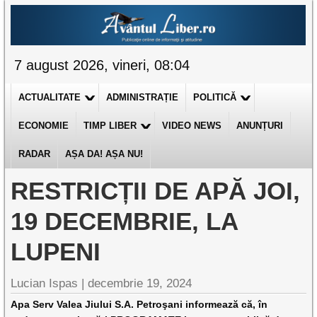
7 august 2026, vineri, 08:04
ACTUALITATE
ADMINISTRAȚIE
POLITICĂ
ECONOMIE
TIMP LIBER
VIDEO NEWS
ANUNȚURI
RADAR
AȘA DA! AȘA NU!
RESTRICȚII DE APĂ JOI,
19 DECEMBRIE, LA
LUPENI
Lucian Ispas |
decembrie 19, 2024
Apa Serv Valea Jiului S.A. Petroşani informează că, în