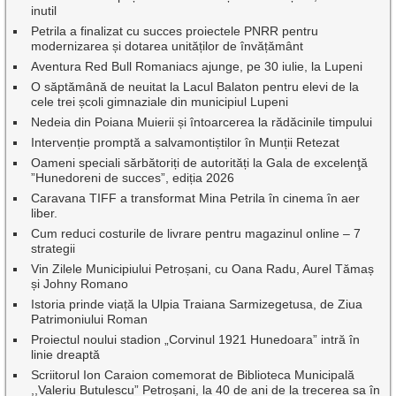
inutil
Petrila a finalizat cu succes proiectele PNRR pentru
modernizarea și dotarea unităților de învățământ
Aventura Red Bull Romaniacs ajunge, pe 30 iulie, la Lupeni
O săptămână de neuitat la Lacul Balaton pentru elevi de la
cele trei școli gimnaziale din municipiul Lupeni
Nedeia din Poiana Muierii și întoarcerea la rădăcinile timpului
Intervenție promptă a salvamontiștilor în Munții Retezat
Oameni speciali sărbătoriți de autorități la Gala de excelenţă
”Hunedoreni de succes”, ediția 2026
Caravana TIFF a transformat Mina Petrila în cinema în aer
liber.
Cum reduci costurile de livrare pentru magazinul online – 7
strategii
Vin Zilele Municipiului Petroșani, cu Oana Radu, Aurel Tămaș
și Johny Romano
Istoria prinde viață la Ulpia Traiana Sarmizegetusa, de Ziua
Patrimoniului Roman
Proiectul noului stadion „Corvinul 1921 Hunedoara” intră în
linie dreaptă
Scriitorul Ion Caraion comemorat de Biblioteca Municipală
,,Valeriu Butulescu” Petroșani, la 40 de ani de la trecerea sa în