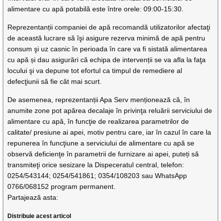
alimentare cu apă potabilă este între orele: 09:00-15:30.
Reprezentanții companiei de apă recomandă utilizatorilor afectaţi
de această lucrare să îşi asigure rezerva minimă de apă pentru
consum şi uz casnic în perioada în care va fi sistată alimentarea
cu apă și dau asigurări că echipa de intervenții se va afla la faţa
locului şi va depune tot efortul ca timpul de remediere al
defecţiunii să fie cât mai scurt.
De asemenea, reprezentanții Apa Serv menționează că, în
anumite zone pot apărea decalaje în privinţa reluării serviciului de
alimentare cu apă, în funcţie de realizarea parametrilor de
calitate/ presiune ai apei, motiv pentru care, iar în cazul în care la
repunerea în funcţiune a serviciului de alimentare cu apă se
observă deficienţe în parametrii de furnizare ai apei, puteți să
transmiteţi orice sesizare la Dispeceratul central, telefon:
0254/543144; 0254/541861; 0354/108203 sau WhatsApp
0766/068152 program permanent.
Partajează asta:
Distribuie acest articol