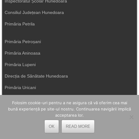
Inspectoratul Școlar Hunedoara
Consiliul Județean Hunedoara
Primăria Petrila
Primăria Petroșani
Primăria Aninoasa
Primăria Lupeni
Direcția de Sănătate Hunedoara
Primăria Uricani
ISU Hunedoara
Folosim cookie-uri pentru a ne asigura că vă oferim cea mai
bună experiență pe site-ul nostru. Continuarea navigării implică
Primăria Vulcan
acceptarea lor.
OK
READ MORE