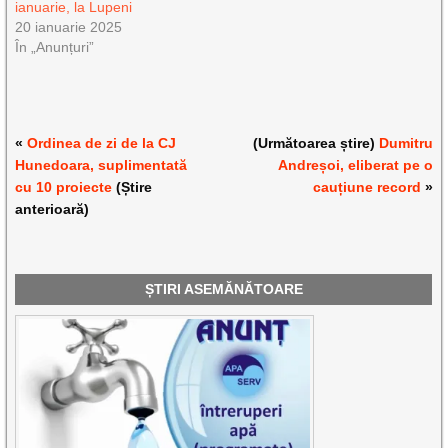
ianuarie, la Lupeni
20 ianuarie 2025
În „Anunțuri”
«
Ordinea de zi de la CJ
(Următoarea știre)
Dumitru
Hunedoara, suplimentată
Andreșoi, eliberat pe o
cu 10 proiecte
(Știre
cauțiune record
»
anterioară)
ȘTIRI ASEMĂNĂTOARE