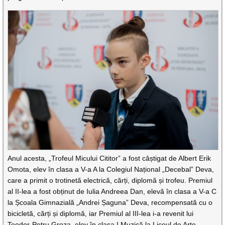
Anul acesta, „Trofeul Micului Cititor” a fost câștigat de Albert Erik
Omota, elev în clasa a V-a A la Colegiul Național „Decebal” Deva,
care a primit o trotinetă electrică, cărți, diplomă și trofeu. Premiul
al II-lea a fost obținut de Iulia Andreea Dan, elevă în clasa a V-a C
la Școala Gimnazială „Andrei Șaguna” Deva, recompensată cu o
bicicletă, cărți și diplomă, iar Premiul al III-lea i-a revenit lui
Teodor-Petru Groza, elev în clasa I Muzică la Liceul de Arte