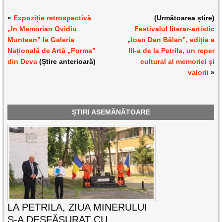
«
Expoziție retrospectivă
(Următoarea știre)
„In Memorian Ovidiu
Festivalul literar-artistic
Muntean” la Galeria
„Ioan Dan Bălan”, ediția a
Națională de Artă „Forma”
III-a de la Petrila, un reper
din Deva
(Știre anterioară)
cultural al memoriei și
valorii
»
ȘTIRI ASEMĂNĂTOARE
LA PETRILA, ZIUA MINERULUI
S-A DESFĂȘURAT CU