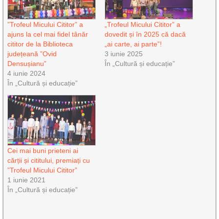
”Trofeul Micului Cititor” a
„Trofeul Micului Cititor” a
ajuns la cel mai fidel tânăr
dovedit și în 2025 că dacă
cititor de la Biblioteca
„ai carte, ai parte”!
județeană ”Ovid
3 iunie 2025
Densușianu”
În „Cultură și educație”
4 iunie 2024
În „Cultură și educație”
Cei mai buni prieteni ai
cărții și cititului, premiați cu
”Trofeul Micului Cititor”
1 iunie 2021
În „Cultură și educație”