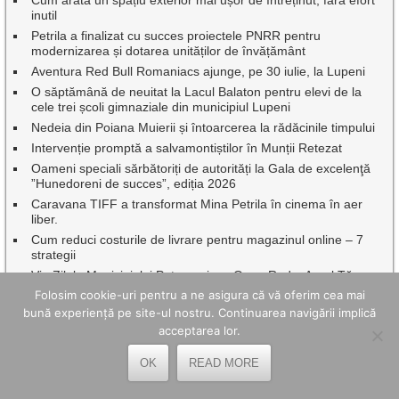
inutil
Petrila a finalizat cu succes proiectele PNRR pentru
modernizarea și dotarea unităților de învățământ
Aventura Red Bull Romaniacs ajunge, pe 30 iulie, la Lupeni
O săptămână de neuitat la Lacul Balaton pentru elevi de la
cele trei școli gimnaziale din municipiul Lupeni
Nedeia din Poiana Muierii și întoarcerea la rădăcinile timpului
Intervenție promptă a salvamontiștilor în Munții Retezat
Oameni speciali sărbătoriți de autorități la Gala de excelenţă
”Hunedoreni de succes”, ediția 2026
Caravana TIFF a transformat Mina Petrila în cinema în aer
liber.
Cum reduci costurile de livrare pentru magazinul online – 7
strategii
Vin Zilele Municipiului Petroșani, cu Oana Radu, Aurel Tămaș
și Johny Romano
Folosim cookie-uri pentru a ne asigura că vă oferim cea mai
Istoria prinde viață la Ulpia Traiana Sarmizegetusa, de Ziua
bună experiență pe site-ul nostru. Continuarea navigării implică
Patrimoniului Roman
acceptarea lor.
Proiectul noului stadion „Corvinul 1921 Hunedoara” intră în
linie dreaptă
OK
READ MORE
Scriitorul Ion Caraion comemorat de Biblioteca Municipală
,,Valeriu Butulescu” Petroșani, la 40 de ani de la trecerea sa în