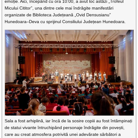
emoție. Aici, începând cu ora 10:00, a avut loc astăzi „Trofeul
Micului Cititor”, una dintre cele mai îndrăgite manifestări
organizate de Biblioteca Județeană „Ovid Densusianu”
Hunedoara–Deva cu sprijinul Consiliului Județean Hunedoara.
Sala a fost arhiplină, iar încă de la sosire copiii au fost întâmpinați
de statui vivante întruchipând personaje îndrăgite din povești,
care au creat atmosfera potrivită unei adevărate sărbători a