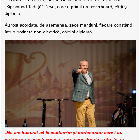
„Sigismund Toduță” Deva, care a primit un hoverboard, cărți și
diplomă.
Au fost acordate, de asemenea, zece mențiuni, fiecare constând
într-o trotinetă non-electrică, cărți și diplomă.
„Ne-am bucurat să le mulțumim și profesorilor care i-au
îndrumat pe acești copii în apropierea lor de carte, le-au