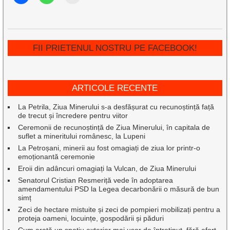
FII PRIETENUL NOSTRU PE FACEBOOK!
ARTICOLE RECENTE
La Petrila, Ziua Minerului s-a desfășurat cu recunoștință față
de trecut și încredere pentru viitor
Ceremonii de recunoștință de Ziua Minerului, în capitala de
suflet a mineritului românesc, la Lupeni
La Petroșani, minerii au fost omagiați de ziua lor printr-o
emoționantă ceremonie
Eroii din adâncuri omagiați la Vulcan, de Ziua Minerului
Senatorul Cristian Resmeriță vede în adoptarea
amendamentului PSD la Legea decarbonării o măsură de bun
simț
Zeci de hectare mistuite și zeci de pompieri mobilizați pentru a
proteja oameni, locuințe, gospodării și păduri
Cum arată un spațiu exterior mai ușor de întreținut, fără efort