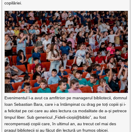
copilăriei.
Evenimentul l-a avut ca amfitrion pe managerul bibliotecii, domnul
Ioan Sebastian Bara, care i-a întâmpinat cu drag pe toți copiii și i-
a felicitat pe cei care au ales lectura ca modalitate de a-și petrece
timpul liber. Sub genericul „Fideli-cioșii@biblio”, au fost
recompensați copiii care, în ultimul an, au trecut cel mai des
pragul bibliotecii și au făcut din lectură un frumos obicei.