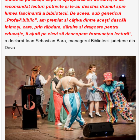
recomandat lecturi potrivite și le-au deschis drumul spre
lumea fascinantă a bibliotecii. De aceea, sub genericul
„Profa@biblio”, am premiat și câțiva dintre acești dascăli
inimoși, care, prin răbdare, dăruire și dragoste pentru
educație, îi ajută pe elevi să descopere frumusețea lecturii”,
a declarat Ioan Sebastian Bara, managerul Bibliotecii județene din
Deva.