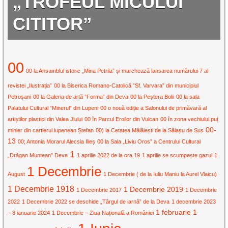
„TROFEUL MICULUI
CITITOR”
00
00 la Ansamblul istoric „Mina Petrila” și marchează lansarea numărului 7 al
revistei „Ilustrația”
00 la Biserica Romano-Catolică ”Sf. Varvara” din municipiul
Petroșani
00 la Galeria de artă ”Forma” din Deva
00 la Peștera Bolii
00 la sala
Palatului Cultural ”Minerul” din Lupeni
00 o nouă ediție a Salonului de primăvară al
artiștilor plastici din Valea Jiului
00 în Parcul Eroilor din Vulcan
00 în zona vechiului puț
00-
minier din cartierul lupenean Ștefan
00) la Cetatea Mălăiești de la Sălașu de Sus
13
00; Antonia Morarul Alecsia Ilieș
00 la Sala „Liviu Oros” a Centrului Cultural
1
„Drăgan Muntean” Deva
1 aprilie 2022 de la ora 19
1 aprilie se scumpește gazul
1
1 Decembrie
August
1 Decembrie ( de la Iuliu Maniu la Aurel Vlaicu)
1 Decembrie 1918
1 Decembrie 2019
1 Decembrie 2017
1 Decembrie
2022
1 Decembrie 2022 se deschide „Târgul de iarnă” de la Deva
1 decembrie 2023
1 februarie
1
– 8 ianuarie 2024
1 Decembrie – Ziua Națională a României