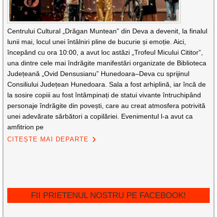
Centrului Cultural „Drăgan Muntean” din Deva a devenit, la finalul
lunii mai, locul unei întâlniri pline de bucurie și emoție. Aici,
începând cu ora 10:00, a avut loc astăzi „Trofeul Micului Cititor”,
una dintre cele mai îndrăgite manifestări organizate de Biblioteca
Județeană „Ovid Densusianu” Hunedoara–Deva cu sprijinul
Consiliului Județean Hunedoara. Sala a fost arhiplină, iar încă de
la sosire copiii au fost întâmpinați de statui vivante întruchipând
personaje îndrăgite din povești, care au creat atmosfera potrivită
unei adevărate sărbători a copilăriei. Evenimentul l-a avut ca
amfitrion pe
CITEȘTE MAI DEPARTE
FII PRIETENUL NOSTRU PE FACEBOOK!