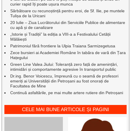
curier rapid îți poate ușura munca
Sărbătoare cu recunoștință pentru eroi, de Sf. Ilie, pe muntele
Tulișa de la Uricani
20 Iulie – Ziua Lucrătorului din Serviciile Publice de alimentare
cu apă și de canalizare
„Istorie și Tradiții” la ediția a VIII-a a Festivalului Cetății
Mălăiești
Patrimoniul fără frontiere la Ulpia Traiana Sarmizegetusa
Zece bursieri ai Academiei Române în tabăra de vară din Țara
Hațegului
Green Line Valea Jiului: Toleranță zero față de amenințări,
intimidări și comportamente agresive în transportul public
Dr.ing. Benor Voicescu, împreună cu o seamă de profesori
emeriți ai Universității din Petroșani au fost onorați de
Facultatea de Mine
Continuă asfaltările, pe mai multe artere rutiere din Petroșani
CELE MAI BUNE ARTICOLE ȘI PAGINI