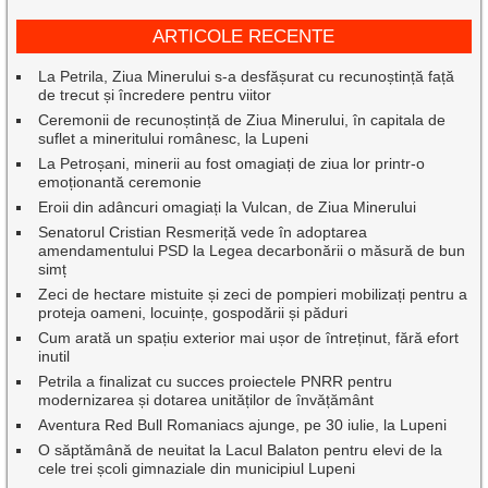
ARTICOLE RECENTE
La Petrila, Ziua Minerului s-a desfășurat cu recunoștință față
de trecut și încredere pentru viitor
Ceremonii de recunoștință de Ziua Minerului, în capitala de
suflet a mineritului românesc, la Lupeni
La Petroșani, minerii au fost omagiați de ziua lor printr-o
emoționantă ceremonie
Eroii din adâncuri omagiați la Vulcan, de Ziua Minerului
Senatorul Cristian Resmeriță vede în adoptarea
amendamentului PSD la Legea decarbonării o măsură de bun
simț
Zeci de hectare mistuite și zeci de pompieri mobilizați pentru a
proteja oameni, locuințe, gospodării și păduri
Cum arată un spațiu exterior mai ușor de întreținut, fără efort
inutil
Petrila a finalizat cu succes proiectele PNRR pentru
modernizarea și dotarea unităților de învățământ
Aventura Red Bull Romaniacs ajunge, pe 30 iulie, la Lupeni
O săptămână de neuitat la Lacul Balaton pentru elevi de la
cele trei școli gimnaziale din municipiul Lupeni