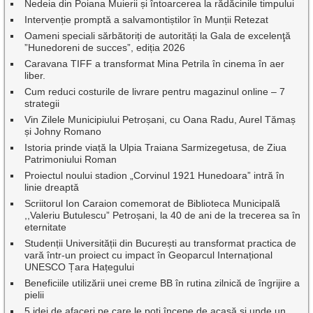
Nedeia din Poiana Muierii și întoarcerea la rădăcinile timpului
Intervenție promptă a salvamontiștilor în Munții Retezat
Oameni speciali sărbătoriți de autorități la Gala de excelenţă
”Hunedoreni de succes”, ediția 2026
Caravana TIFF a transformat Mina Petrila în cinema în aer
liber.
Cum reduci costurile de livrare pentru magazinul online – 7
strategii
Vin Zilele Municipiului Petroșani, cu Oana Radu, Aurel Tămaș
și Johny Romano
Istoria prinde viață la Ulpia Traiana Sarmizegetusa, de Ziua
Patrimoniului Roman
Proiectul noului stadion „Corvinul 1921 Hunedoara” intră în
linie dreaptă
Scriitorul Ion Caraion comemorat de Biblioteca Municipală
,,Valeriu Butulescu” Petroșani, la 40 de ani de la trecerea sa în
eternitate
Studenții Universității din București au transformat practica de
vară într-un proiect cu impact în Geoparcul Internațional
UNESCO Țara Hațegului
Beneficiile utilizării unei creme BB în rutina zilnică de îngrijire a
pielii
5 idei de afaceri pe care le poți începe de acasă și unde un