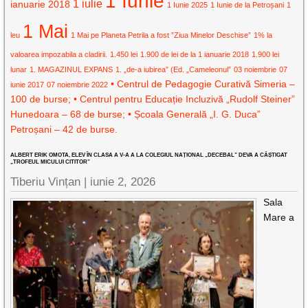
1 Iunie
1 iulie
ianuarie 2018
1 Iunie 2025
1 Iunie de la Petroșani
1
1 Mai
leu
1 Mai pe Planeta Petrila a fost ”Ziua Minelor Deschise”
1% la
valoarea impozabila a cladirii.
1.450 lei
1.900 de lei de la 1 ianuarie 2018
1.900 lei
lunar
1. MAGAZINUL EXPANS
1. „de-a iubirea” (Ed. „Cameleonul”
03 noiembrie
07
• Centrul de Pedagogie Curativă Simeria –
iunie 2017
07 noiembrie 2022
100 de burse; • Centrul pentru Educație Incluzivă „Rudolf Steiner”
Hunedoara – 68 de burse; • Școala Generală „I. G. Duca”
Petroșani – 42 de burse.
ALBERT ERIK OMOTA, ELEV ÎN CLASA A V-A A LA COLEGIUL NAȚIONAL „DECEBAL” DEVA A CÂȘTIGAT
„TROFEUL MICULUI CITITOR”
Tiberiu Vințan |
iunie 2, 2026
Sala
Mare a