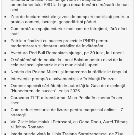
amendamentului PSD la Legea decarbonării o măsură de bun
simț
Zeci de hectare mistuite și zeci de pompieri mobilizați pentru a
proteja oameni, locuințe, gospodării și păduri
Cum arată un spațiu exterior mai ușor de întreținut, fără efort
inutil
Petrila a finalizat cu succes proiectele PNRR pentru
modernizarea și dotarea unităților de învățământ
Aventura Red Bull Romaniacs ajunge, pe 30 iulie, la Lupeni
O săptămână de neuitat la Lacul Balaton pentru elevi de la
cele trei școli gimnaziale din municipiul Lupeni
Nedeia din Poiana Muierii și întoarcerea la rădăcinile timpului
Intervenție promptă a salvamontiștilor în Munții Retezat
Oameni speciali sărbătoriți de autorități la Gala de excelenţă
”Hunedoreni de succes”, ediția 2026
Caravana TIFF a transformat Mina Petrila în cinema în aer
liber.
Cum reduci costurile de livrare pentru magazinul online – 7
strategii
Vin Zilele Municipiului Petroșani, cu Oana Radu, Aurel Tămaș
și Johny Romano
Istoria prinde viață la Ulpia Traiana Sarmizegetusa, de Ziua