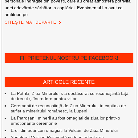
personaje îndrăgite din povești, care au creat atmosfera potrivită
unei adevărate sărbători a copilăriei. Evenimentul l-a avut ca
amfitrion pe
CITEȘTE MAI DEPARTE
FII PRIETENUL NOSTRU PE FACEBOOK!
ARTICOLE RECENTE
La Petrila, Ziua Minerului s-a desfășurat cu recunoștință față
de trecut și încredere pentru viitor
Ceremonii de recunoștință de Ziua Minerului, în capitala de
suflet a mineritului românesc, la Lupeni
La Petroșani, minerii au fost omagiați de ziua lor printr-o
emoționantă ceremonie
Eroii din adâncuri omagiați la Vulcan, de Ziua Minerului
Senatorul Cristian Resmeriță vede în adoptarea