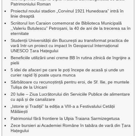
Patrimoniului Roman
Proiectul noului stadion „Corvinul 1921 Hunedoara” intră în
linie dreaptă
Scriitorul Ion Caraion comemorat de Biblioteca Municipală
,,Valeriu Butulescu” Petroșani, la 40 de ani de la trecerea sa în
eternitate
Studenții Universității din București au transformat practica de
vară într-un proiect cu impact în Geoparcul Internațional
UNESCO Țara Hațegului
Beneficiile utilizării unei creme BB în rutina zilnică de îngrijire a
pielii
5 idei de afaceri pe care le poți începe de acasă și unde un
curier rapid îți poate ușura munca
Sărbătoare cu recunoștință pentru eroi, de Sf. Ilie, pe muntele
Tulișa de la Uricani
20 Iulie – Ziua Lucrătorului din Serviciile Publice de alimentare
cu apă și de canalizare
„Istorie și Tradiții” la ediția a VIII-a a Festivalului Cetății
Mălăiești
Patrimoniul fără frontiere la Ulpia Traiana Sarmizegetusa
Zece bursieri ai Academiei Române în tabăra de vară din Țara
Hațegului