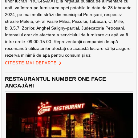
unor lucrări PROGRAMATE la reţeaua publică de alimentare cu
apă, va întrerupe furnizarea apei potabile în data de 28 februarie
2024, pe mai multe străzi din municipiul Petroșani, respectiv
străzile Maleia, G-ral Vasile Milea, Piscului, Tabacari, C. Mille,
bl.3,5,7, Zorilor, Anghel Saligny-partial, Judecatoria Petrosani.
Intervalul orar de afectare a serviciului de furnizare cu apă va fi
între orele: 09:00-15:00. Reprezentanții companiei de apă
recomandă utilizatorilor afectaţi de această lucrare să îşi asigure
rezerva minimă de apă pentru consum şi uz
CITEȘTE MAI DEPARTE
RESTAURANTUL NUMBER ONE FACE
ANGAJĂRI