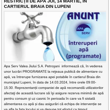
RESTRICȚII DE APĂ JOI, 14 MARTIE, ÎN
CARTIERUL BRAIA DIN LUPENI
Apa Serv Valea Jiului S.A. Petroşani informează că, în vederea
unor lucrări PROGRAMATE la reţeaua publică de alimentare cu
apă, va întrerupe furnizarea apei potabile în cartierul Braia din
municipiul Lupeni, în data de 14.03.2024, între orele 09:00-
15:30. Reprezentanții companiei de apă recomandă utilizatorilor
afectaţi de această lucrare să îşi asigure rezerva minimă de apă
pentru consum şi uz casnic în perioada în care va fi sistată
alimentarea cu apă și dau asigurări că echipa de intervenție se
va afla la fața locului şi va depune tot efortul ca timpul