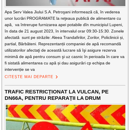
Apa Serv Valea Jiului S.A. Petroşani informează că, în vederea
unor lucrări PROGRAMATE la reţeaua publică de alimentare cu
apă, va întrerupe furnizarea apei potabile dîn municipiul Lupeni,
în data de 21 august 2023, în intervalul orar 09:30-15:30. Zonele
afectată sunt pe străzile: Aleea Trandafirilor, Zorilor, Policlinicii și,
partial, Bărbăteni. Reprezentanții companiei de apă recomandă
utilizatorilor afectaţi de această lucrare să îşi asigure rezerva
minimă de apă pentru consum şi uz casnic în perioada în care va
fi sistată alimentarea cu apă și dau asigurări cp echipa de
intervenție se va
CITEȘTE MAI DEPARTE
TRAFIC RESTRICȚIONAT LA VULCAN, PE
DN66A, PENTRU REPARAȚII LA DRUM