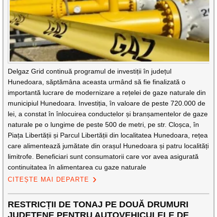
Delgaz Grid continuă programul de investiții în județul
Hunedoara, săptămâna aceasta urmând să fie finalizată o
importantă lucrare de modernizare a rețelei de gaze naturale din
municipiul Hunedoara. Investiția, în valoare de peste 720.000 de
lei, a constat în înlocuirea conductelor și branșamentelor de gaze
naturale pe o lungime de peste 500 de metri, pe str. Cloșca, în
Piața Libertății și Parcul Libertății din localitatea Hunedoara, rețea
care alimentează jumătate din orașul Hunedoara și patru localități
limitrofe. Beneficiari sunt consumatorii care vor avea asigurată
continuitatea în alimentarea cu gaze naturale
CITEȘTE MAI DEPARTE
RESTRICȚII DE TONAJ PE DOUĂ DRUMURI
JUDEȚENE PENTRU AUTOVEHICULELE DE