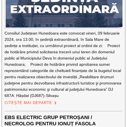
Consiliul Județean Hunedoara este convocat vineri, 09 februarie
2024, ora 13.00, în ședință extraordinară, în Sala Mare de
ședințe a instituției, cu următorul proiect al ordinii de zi: Proiect
de hotărâre privind solicitarea trecerii unui teren din domeniul
public al Municipiului Deva în domeniul public al Județului
Hunedoara; Proiect de hotărâre privind aprobarea sumei
reprezentând categoriile de cheltuieli finanțate de la bugetul local
pentru realizarea obiectivului de investiții „Reabilitare drumuri
judeţene pentru dezvoltarea infrastructurii turistice şi promovarea
patrimoniului economic şi cultural al judeţului Hunedoara” DJ
687A: Hășdat (DJ687)-Silvașu
CITEȘTE MAI DEPARTE
EBS ELECTRIC GRUP PETROȘANI /
NECROLOG PENTRU IONUȚ FASOLA