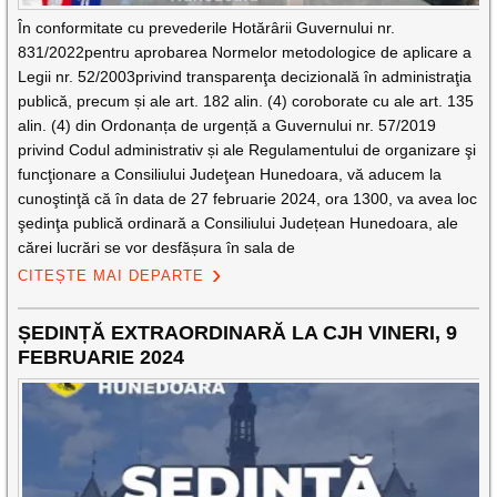
În conformitate cu prevederile Hotărârii Guvernului nr.
831/2022pentru aprobarea Normelor metodologice de aplicare a
Legii nr. 52/2003privind transparenţa decizională în administraţia
publică, precum și ale art. 182 alin. (4) coroborate cu ale art. 135
alin. (4) din Ordonanța de urgență a Guvernului nr. 57/2019
privind Codul administrativ și ale Regulamentului de organizare şi
funcţionare a Consiliului Judeţean Hunedoara, vă aducem la
cunoştinţă că în data de 27 februarie 2024, ora 1300, va avea loc
şedinţa publică ordinară a Consiliului Județean Hunedoara, ale
cărei lucrări se vor desfășura în sala de
CITEȘTE MAI DEPARTE
ȘEDINȚĂ EXTRAORDINARĂ LA CJH VINERI, 9
FEBRUARIE 2024