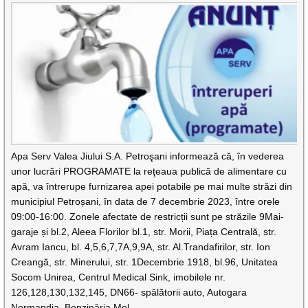
Apa Serv Valea Jiului S.A. Petroşani informează că, în vederea
unor lucrări PROGRAMATE la reţeaua publică de alimentare cu
apă, va întrerupe furnizarea apei potabile pe mai multe străzi din
municipiul Petroșani, în data de 7 decembrie 2023, între orele
09:00-16:00. Zonele afectate de restricții sunt pe străzile 9Mai-
garaje și bl.2, Aleea Florilor bl.1, str. Morii, Piața Centrală, str.
Avram Iancu, bl. 4,5,6,7,7A,9,9A, str. Al.Trandafirilor, str. Ion
Creangă, str. Minerului, str. 1Decembrie 1918, bl.96, Unitatea
Socom Unirea, Centrul Medical Sink, imobilele nr.
126,128,130,132,145, DN66- spălătorii auto, Autogara
Normandia, Benzinăria Mol,