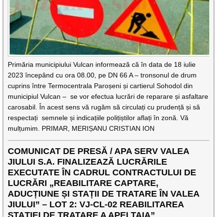
Primăria municipiului Vulcan informează că în data de 18 iulie
2023 începând cu ora 08.00, pe DN 66 A – tronsonul de drum
cuprins între Termocentrala Paroșeni și cartierul Sohodol din
municipiul Vulcan – se vor efectua lucrări de reparare și asfaltare
carosabil. În acest sens vă rugăm să circulați cu prudență și să
respectați semnele și indicațiile polițiștilor aflați în zonă. Vă
mulțumim. PRIMAR, MERIȘANU CRISTIAN ION
COMUNICAT DE PRESĂ / APA SERV VALEA
JIULUI S.A. FINALIZEAZĂ LUCRĂRILE
EXECUTATE ÎN CADRUL CONTRACTULUI DE
LUCRĂRI „REABILITARE CAPTARE,
ADUCȚIUNE ȘI STAȚII DE TRATARE ÎN VALEA
JIULUI” – LOT 2: VJ-CL-02 REABILITAREA
STAȚIEI DE TRATARE A APEI TAIA”