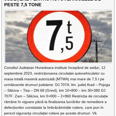
PESTE 7,5 TONE
Consiliul Județean Hunedoara instituie începând de astăzi, 12
septembrie 2023, restricționarea circulației autovehiculelor cu
masa totală maximă autorizată (MTMA) mai mare de 7,5 t pe
următoarele drumuri județene: DJ 707A: lim. județ Arad – Pojoga
– Sălciva – Tisa – DN 68 (Grind), km 10+800 – km 30+380 DJ
707F: Zam – Sălciva, km 0+000 – 2+960 Restricția de circulație
rămâne în vigoare până la finalizarea lucrărilor de remediere a
defecțiunilor constatate la îmbrăcămințile rutiere, care pun în
pericol siguranța circulației rutiere pe aceste drumuri. Vă