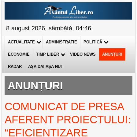
8 august 2026, sâmbătă, 04:46
ACTUALITATE
ADMINISTRAȚIE
POLITICĂ
ECONOMIE
TIMP LIBER
VIDEO NEWS
ANUNȚURI
RADAR
AȘA DA! AȘA NU!
ANUNȚURI
COMUNICAT DE PRESA
AFERENT PROIECTULUI:
“EFICIENTIZARE