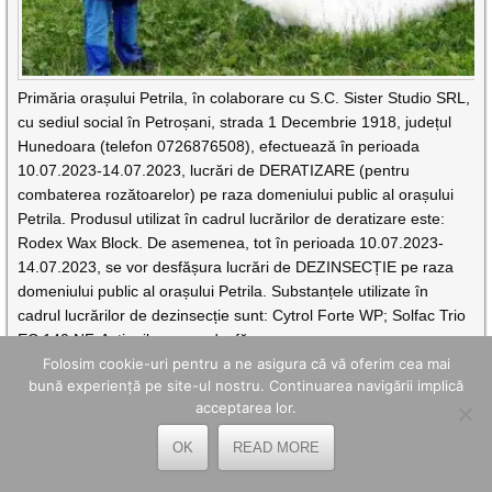
Primăria orașului Petrila, în colaborare cu S.C. Sister Studio SRL,
cu sediul social în Petroșani, strada 1 Decembrie 1918, județul
Hunedoara (telefon 0726876508), efectuează în perioada
10.07.2023-14.07.2023, lucrări de DERATIZARE (pentru
combaterea rozătoarelor) pe raza domeniului public al orașului
Petrila. Produsul utilizat în cadrul lucrărilor de deratizare este:
Rodex Wax Block. De asemenea, tot în perioada 10.07.2023-
14.07.2023, se vor desfășura lucrări de DEZINSECȚIE pe raza
domeniului public al orașului Petrila. Substanțele utilizate în
cadrul lucrărilor de dezinsecție sunt: Cytrol Forte WP; Solfac Trio
EC 140 NF. Acțiunile se vor desfășura
Folosim cookie-uri pentru a ne asigura că vă oferim cea mai
CITEȘTE MAI DEPARTE
bună experiență pe site-ul nostru. Continuarea navigării implică
acceptarea lor.
RESTRICȚII DE TONAJ PE DRUMURILE
JUDEȚENE DIN HUNEDOARA AFECTATE DE
OK
READ MORE
INUNDAȚII