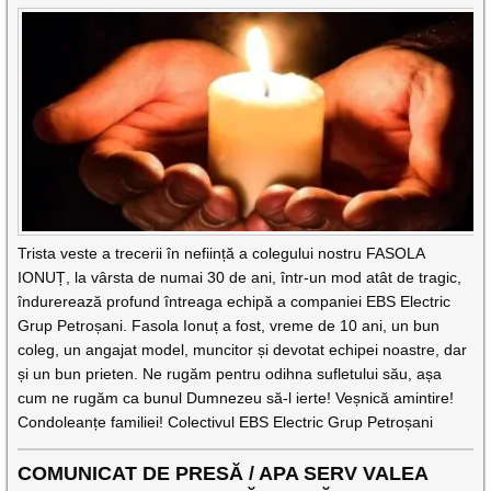
Trista veste a trecerii în neființă a colegului nostru FASOLA
IONUȚ, la vârsta de numai 30 de ani, într-un mod atât de tragic,
îndurerează profund întreaga echipă a companiei EBS Electric
Grup Petroșani. Fasola Ionuț a fost, vreme de 10 ani, un bun
coleg, un angajat model, muncitor și devotat echipei noastre, dar
și un bun prieten. Ne rugăm pentru odihna sufletului său, așa
cum ne rugăm ca bunul Dumnezeu să-l ierte! Veșnică amintire!
Condoleanțe familiei! Colectivul EBS Electric Grup Petroșani
COMUNICAT DE PRESĂ / APA SERV VALEA