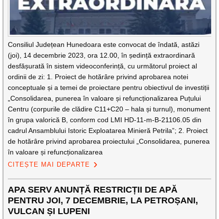
Consiliul Județean Hunedoara este convocat de îndată, astăzi
(joi), 14 decembrie 2023, ora 12.00, în ședință extraordinară
desfășurată în sistem videoconferință, cu următorul proiect al
ordinii de zi: 1. Proiect de hotărâre privind aprobarea notei
conceptuale și a temei de proiectare pentru obiectivul de investiții
„Consolidarea, punerea în valoare și refuncționalizarea Puțului
Centru (corpurile de clădire C11+C20 – hala și turnul), monument
în grupa valorică B, conform cod LMI HD-11-m-B-21106.05 din
cadrul Ansamblului Istoric Exploatarea Minieră Petrila”; 2. Proiect
de hotărâre privind aprobarea proiectului „Consolidarea, punerea
în valoare și refuncționalizarea
CITEȘTE MAI DEPARTE
APA SERV ANUNȚĂ RESTRICȚII DE APĂ
PENTRU JOI, 7 DECEMBRIE, LA PETROȘANI,
VULCAN ȘI LUPENI