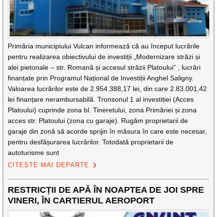
Primăria municipiului Vulcan informează că au început lucrările
pentru realizarea obiectivului de investiții „Modernizare străzi și
alei pietonale – str. Romană și accesul străzii Platoului” , lucrări
finanțate prin Programul Național de Investiții Anghel Saligny.
Valoarea lucrărilor este de 2.954.388,17 lei, din care 2.83.001,42
lei finanțare nerambursabilă. Tronsonul 1 al investiției (Acces
Platoului) cuprinde zona bl. Tineretului, zona Primăriei și zona
acces str. Platoului (zona cu garaje). Rugăm proprietarii de
garaje din zonă să acorde sprijin în măsura în care este necesar,
pentru desfășurarea lucrărilor. Totodată proprietarii de
autoturisme sunt
CITEȘTE MAI DEPARTE
RESTRICȚII DE APĂ ÎN NOAPTEA DE JOI SPRE
VINERI, ÎN CARTIERUL AEROPORT