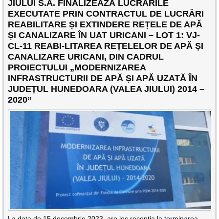
JIULUI S.A. FINALIZEAZĂ LUCRĂRILE
EXECUTATE PRIN CONTRACTUL DE LUCRĂRI
REABILITARE ȘI EXTINDERE REȚELE DE APĂ
ȘI CANALIZARE ÎN UAT URICANI – LOT 1: VJ-
CL-11 REABI-LITAREA REȚELELOR DE APĂ ȘI
CANALIZARE URICANI, DIN CADRUL
PROIECTULUI „MODERNIZAREA
INFRASTRUCTURII DE APĂ ȘI APĂ UZATĂ ÎN
JUDEȚUL HUNEDOARA (VALEA JIULUI) 2014 –
2020”
La data de 15 decembrie 2023, are loc recepția la terminarea