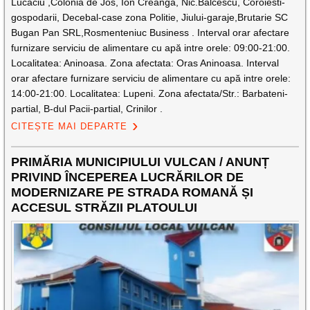
Lucaciu ,Colonia de Jos, Ion Creanga, Nic.Balcescu, Coroiesti-
gospodarii, Decebal-case zona Politie, Jiului-garaje,Brutarie SC
Bugan Pan SRL,Rosmenteniuc Business . Interval orar afectare
furnizare serviciu de alimentare cu apă intre orele: 09:00-21:00.
Localitatea: Aninoasa. Zona afectata: Oras Aninoasa. Interval
orar afectare furnizare serviciu de alimentare cu apă intre orele:
14:00-21:00. Localitatea: Lupeni. Zona afectata/Str.: Barbateni-
partial, B-dul Pacii-partial, Crinilor .
CITEȘTE MAI DEPARTE
PRIMĂRIA MUNICIPIULUI VULCAN / ANUNȚ
PRIVIND ÎNCEPEREA LUCRĂRILOR DE
MODERNIZARE PE STRADA ROMANĂ ȘI
ACCESUL STRĂZII PLATOULUI