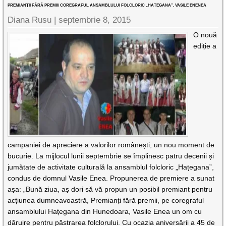
PREMIANȚII FĂRĂ PREMII/ COREGRAFUL ANSAMBLULUI FOLCLORIC „HAȚEGANA”, VASILE ENENEA
Diana Rusu
|
septembrie 8, 2015
O nouă
ediție a
campaniei de apreciere a valorilor românești, un nou moment de
bucurie. La mijlocul lunii septembrie se împlinesc patru decenii și
jumătate de activitate culturală la ansamblul folcloric „Hațegana”,
condus de domnul Vasile Enea. Propunerea de premiere a sunat
așa: „Bună ziua, aș dori să vă propun un posibil premiant pentru
acțiunea dumneavoastră, Premianți fără premii, pe coregraful
ansamblului Hațegana din Hunedoara, Vasile Enea un om cu
dăruire pentru păstrarea folclorului. Cu ocazia aniversării a 45 de