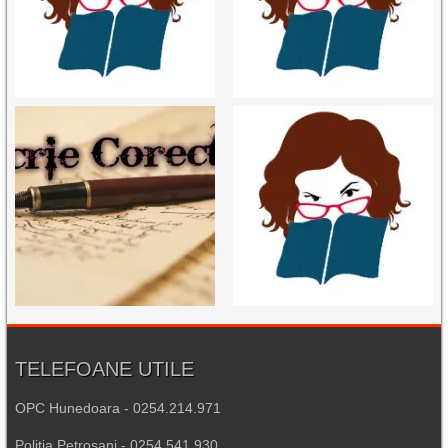
TELEFOANE UTILE
OPC Hunedoara - 0254.214.971
Poliția Petroșani - 0254.541.930