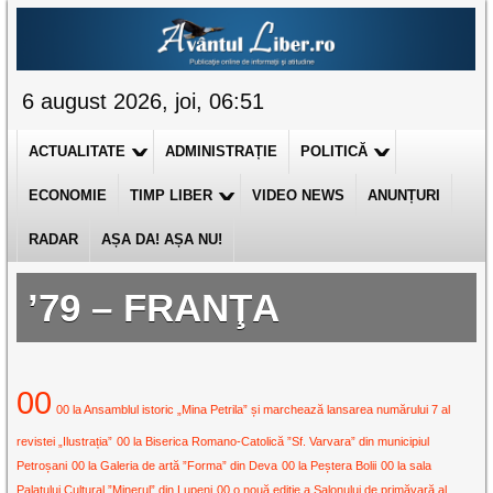
6 august 2026, joi, 06:51
ACTUALITATE
ADMINISTRAȚIE
POLITICĂ
ECONOMIE
TIMP LIBER
VIDEO NEWS
ANUNȚURI
RADAR
AȘA DA! AȘA NU!
’79 – FRANŢA
00
00 la Ansamblul istoric „Mina Petrila” și marchează lansarea numărului 7 al
revistei „Ilustrația”
00 la Biserica Romano-Catolică ”Sf. Varvara” din municipiul
Petroșani
00 la Galeria de artă ”Forma” din Deva
00 la Peștera Bolii
00 la sala
Palatului Cultural ”Minerul” din Lupeni
00 o nouă ediție a Salonului de primăvară al