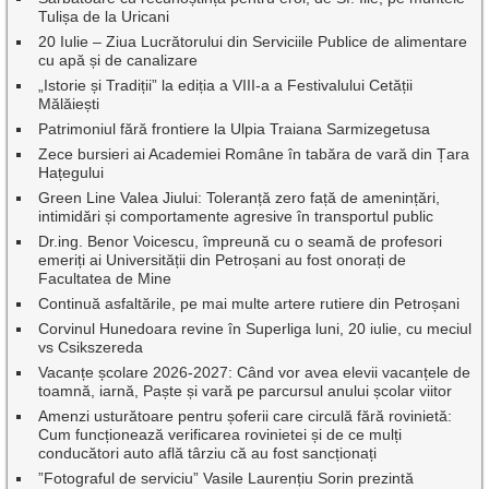
Tulișa de la Uricani
20 Iulie – Ziua Lucrătorului din Serviciile Publice de alimentare
cu apă și de canalizare
„Istorie și Tradiții” la ediția a VIII-a a Festivalului Cetății
Mălăiești
Patrimoniul fără frontiere la Ulpia Traiana Sarmizegetusa
Zece bursieri ai Academiei Române în tabăra de vară din Țara
Hațegului
Green Line Valea Jiului: Toleranță zero față de amenințări,
intimidări și comportamente agresive în transportul public
Dr.ing. Benor Voicescu, împreună cu o seamă de profesori
emeriți ai Universității din Petroșani au fost onorați de
Facultatea de Mine
Continuă asfaltările, pe mai multe artere rutiere din Petroșani
Corvinul Hunedoara revine în Superliga luni, 20 iulie, cu meciul
vs Csikszereda
Vacanțe școlare 2026-2027: Când vor avea elevii vacanțele de
toamnă, iarnă, Paște și vară pe parcursul anului școlar viitor
Amenzi usturătoare pentru șoferii care circulă fără rovinietă:
Cum funcționează verificarea rovinietei și de ce mulți
conducători auto află târziu că au fost sancționați
”Fotograful de serviciu” Vasile Laurențiu Sorin prezintă