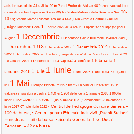
artiștilor plastici din Valea Jiului
00 în Parcul Eroilor din Vulcan
00 în zona vechiului puț
00-
minier din cartierul lupenean Ștefan
00) la Cetatea Mălăiești de la Sălașu de Sus
13
00; Antonia Morarul Alecsia Ilieș
00 la Sala „Liviu Oros” a Centrului Cultural
1
„Drăgan Muntean” Deva
1 aprilie 2022 de la ora 19
1 aprilie se scumpește gazul
1
1 Decembrie
August
1 Decembrie ( de la Iuliu Maniu la Aurel Vlaicu)
1 Decembrie 1918
1 Decembrie 2019
1 Decembrie 2017
1 Decembrie
2022
1 Decembrie 2022 se deschide „Târgul de iarnă” de la Deva
1 decembrie 2023
1 februarie
1
– 8 ianuarie 2024
1 Decembrie – Ziua Națională a României
1 Iunie
1 iulie
ianuarie 2018
1 Iunie 2025
1 Iunie de la Petroșani
1
1 Mai
leu
1 Mai pe Planeta Petrila a fost ”Ziua Minelor Deschise”
1% la
valoarea impozabila a cladirii.
1.450 lei
1.900 de lei de la 1 ianuarie 2018
1.900 lei
lunar
1. MAGAZINUL EXPANS
1. „de-a iubirea” (Ed. „Cameleonul”
03 noiembrie
07
• Centrul de Pedagogie Curativă Simeria –
iunie 2017
07 noiembrie 2022
100 de burse; • Centrul pentru Educație Incluzivă „Rudolf Steiner”
Hunedoara – 68 de burse; • Școala Generală „I. G. Duca”
Petroșani – 42 de burse.