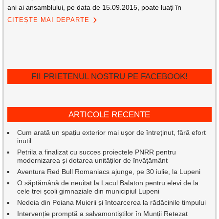
ani ai ansamblului, pe data de 15.09.2015, poate luați în
CITEȘTE MAI DEPARTE
FII PRIETENUL NOSTRU PE FACEBOOK!
ARTICOLE RECENTE
Cum arată un spațiu exterior mai ușor de întreținut, fără efort
inutil
Petrila a finalizat cu succes proiectele PNRR pentru
modernizarea și dotarea unităților de învățământ
Aventura Red Bull Romaniacs ajunge, pe 30 iulie, la Lupeni
O săptămână de neuitat la Lacul Balaton pentru elevi de la
cele trei școli gimnaziale din municipiul Lupeni
Nedeia din Poiana Muierii și întoarcerea la rădăcinile timpului
Intervenție promptă a salvamontiștilor în Munții Retezat