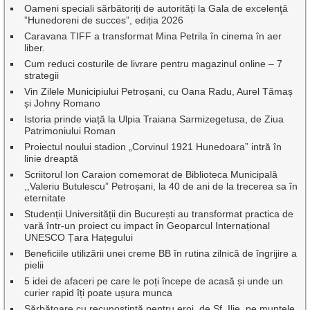
Oameni speciali sărbătoriți de autorități la Gala de excelenţă
”Hunedoreni de succes”, ediția 2026
Caravana TIFF a transformat Mina Petrila în cinema în aer
liber.
Cum reduci costurile de livrare pentru magazinul online – 7
strategii
Vin Zilele Municipiului Petroșani, cu Oana Radu, Aurel Tămaș
și Johny Romano
Istoria prinde viață la Ulpia Traiana Sarmizegetusa, de Ziua
Patrimoniului Roman
Proiectul noului stadion „Corvinul 1921 Hunedoara” intră în
linie dreaptă
Scriitorul Ion Caraion comemorat de Biblioteca Municipală
,,Valeriu Butulescu” Petroșani, la 40 de ani de la trecerea sa în
eternitate
Studenții Universității din București au transformat practica de
vară într-un proiect cu impact în Geoparcul Internațional
UNESCO Țara Hațegului
Beneficiile utilizării unei creme BB în rutina zilnică de îngrijire a
pielii
5 idei de afaceri pe care le poți începe de acasă și unde un
curier rapid îți poate ușura munca
Sărbătoare cu recunoștință pentru eroi, de Sf. Ilie, pe muntele