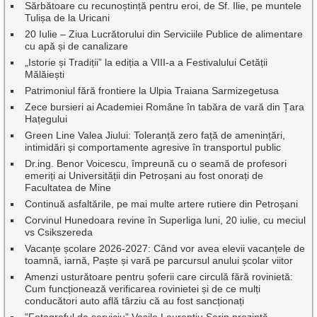
Sărbătoare cu recunoștință pentru eroi, de Sf. Ilie, pe muntele
Tulișa de la Uricani
20 Iulie – Ziua Lucrătorului din Serviciile Publice de alimentare
cu apă și de canalizare
„Istorie și Tradiții” la ediția a VIII-a a Festivalului Cetății
Mălăiești
Patrimoniul fără frontiere la Ulpia Traiana Sarmizegetusa
Zece bursieri ai Academiei Române în tabăra de vară din Țara
Hațegului
Green Line Valea Jiului: Toleranță zero față de amenințări,
intimidări și comportamente agresive în transportul public
Dr.ing. Benor Voicescu, împreună cu o seamă de profesori
emeriți ai Universității din Petroșani au fost onorați de
Facultatea de Mine
Continuă asfaltările, pe mai multe artere rutiere din Petroșani
Corvinul Hunedoara revine în Superliga luni, 20 iulie, cu meciul
vs Csikszereda
Vacanțe școlare 2026-2027: Când vor avea elevii vacanțele de
toamnă, iarnă, Paște și vară pe parcursul anului școlar viitor
Amenzi usturătoare pentru șoferii care circulă fără rovinietă:
Cum funcționează verificarea rovinietei și de ce mulți
conducători auto află târziu că au fost sancționați