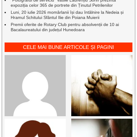
”Fotograful de serviciu” Vasile Laurențiu Sorin prezintă
expoziția celor 365 de portrete din Ținutul Petrilenilor
Luni, 20 iulie 2026 momârlanii își dau întâlnire la Nedeia și
Hramul Schitului Sfântul Ilie din Poiana Muierii
Premii oferite de Rotary Club pentru absolvenții de 10 ai
Bacalaureatului din județul Hunedoara
CELE MAI BUNE ARTICOLE ȘI PAGINI