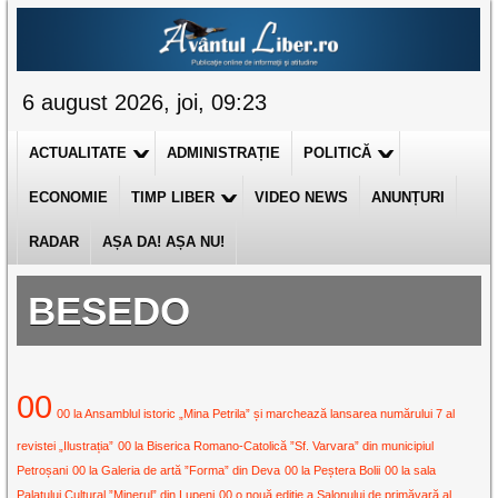
6 august 2026, joi, 09:23
ACTUALITATE
ADMINISTRAȚIE
POLITICĂ
ECONOMIE
TIMP LIBER
VIDEO NEWS
ANUNȚURI
RADAR
AȘA DA! AȘA NU!
BESEDO
00
00 la Ansamblul istoric „Mina Petrila” și marchează lansarea numărului 7 al
revistei „Ilustrația”
00 la Biserica Romano-Catolică ”Sf. Varvara” din municipiul
Petroșani
00 la Galeria de artă ”Forma” din Deva
00 la Peștera Bolii
00 la sala
Palatului Cultural ”Minerul” din Lupeni
00 o nouă ediție a Salonului de primăvară al