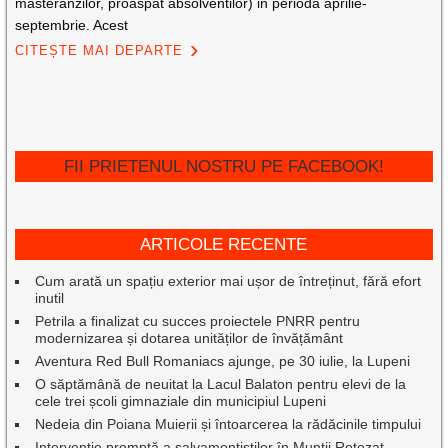
masteranzilor, proaspat absolventilor) in perioda aprilie-
septembrie. Acest
CITEȘTE MAI DEPARTE
FII PRIETENUL NOSTRU PE FACEBOOK!
ARTICOLE RECENTE
Cum arată un spațiu exterior mai ușor de întreținut, fără efort
inutil
Petrila a finalizat cu succes proiectele PNRR pentru
modernizarea și dotarea unităților de învățământ
Aventura Red Bull Romaniacs ajunge, pe 30 iulie, la Lupeni
O săptămână de neuitat la Lacul Balaton pentru elevi de la
cele trei școli gimnaziale din municipiul Lupeni
Nedeia din Poiana Muierii și întoarcerea la rădăcinile timpului
Intervenție promptă a salvamontiștilor în Munții Retezat