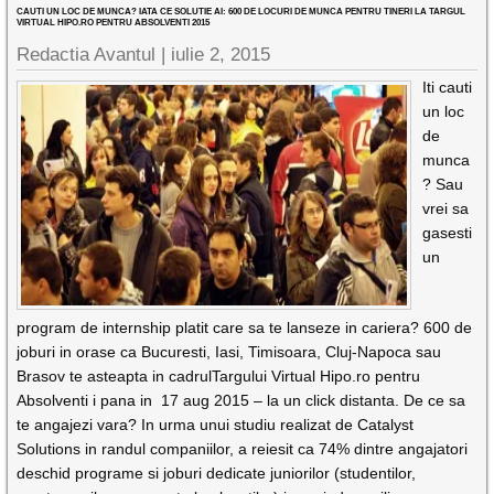
CAUTI UN LOC DE MUNCA? IATA CE SOLUTIE AI: 600 DE LOCURI DE MUNCA PENTRU TINERI LA TARGUL
VIRTUAL HIPO.RO PENTRU ABSOLVENTI 2015
Redactia Avantul
|
iulie 2, 2015
Iti cauti
un loc
de
munca
? Sau
vrei sa
gasesti
un
program de internship platit care sa te lanseze in cariera? 600 de
joburi in orase ca Bucuresti, Iasi, Timisoara, Cluj-Napoca sau
Brasov te asteapta in cadrulTargului Virtual Hipo.ro pentru
Absolventi i pana in 17 aug 2015 – la un click distanta. De ce sa
te angajezi vara? In urma unui studiu realizat de Catalyst
Solutions in randul companiilor, a reiesit ca 74% dintre angajatori
deschid programe si joburi dedicate juniorilor (studentilor,