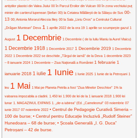
artiștilor plastici din Valea Jiului
00 în Parcul Eroilor din Vulcan
00 în zona vechiului puț
00-
minier din cartierul lupenean Ștefan
00) la Cetatea Mălăiești de la Sălașu de Sus
13
00; Antonia Morarul Alecsia Ilieș
00 la Sala „Liviu Oros” a Centrului Cultural
1
„Drăgan Muntean” Deva
1 aprilie 2022 de la ora 19
1 aprilie se scumpește gazul
1
1 Decembrie
August
1 Decembrie ( de la Iuliu Maniu la Aurel Vlaicu)
1 Decembrie 1918
1 Decembrie 2019
1 Decembrie 2017
1 Decembrie
2022
1 Decembrie 2022 se deschide „Târgul de iarnă” de la Deva
1 decembrie 2023
1 februarie
1
– 8 ianuarie 2024
1 Decembrie – Ziua Națională a României
1 Iunie
1 iulie
ianuarie 2018
1 Iunie 2025
1 Iunie de la Petroșani
1
1 Mai
leu
1 Mai pe Planeta Petrila a fost ”Ziua Minelor Deschise”
1% la
valoarea impozabila a cladirii.
1.450 lei
1.900 de lei de la 1 ianuarie 2018
1.900 lei
lunar
1. MAGAZINUL EXPANS
1. „de-a iubirea” (Ed. „Cameleonul”
03 noiembrie
07
• Centrul de Pedagogie Curativă Simeria –
iunie 2017
07 noiembrie 2022
100 de burse; • Centrul pentru Educație Incluzivă „Rudolf Steiner”
Hunedoara – 68 de burse; • Școala Generală „I. G. Duca”
Petroșani – 42 de burse.