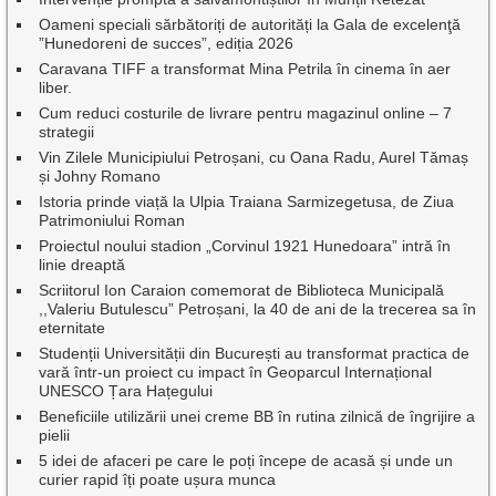
Oameni speciali sărbătoriți de autorități la Gala de excelenţă
”Hunedoreni de succes”, ediția 2026
Caravana TIFF a transformat Mina Petrila în cinema în aer
liber.
Cum reduci costurile de livrare pentru magazinul online – 7
strategii
Vin Zilele Municipiului Petroșani, cu Oana Radu, Aurel Tămaș
și Johny Romano
Istoria prinde viață la Ulpia Traiana Sarmizegetusa, de Ziua
Patrimoniului Roman
Proiectul noului stadion „Corvinul 1921 Hunedoara” intră în
linie dreaptă
Scriitorul Ion Caraion comemorat de Biblioteca Municipală
,,Valeriu Butulescu” Petroșani, la 40 de ani de la trecerea sa în
eternitate
Studenții Universității din București au transformat practica de
vară într-un proiect cu impact în Geoparcul Internațional
UNESCO Țara Hațegului
Beneficiile utilizării unei creme BB în rutina zilnică de îngrijire a
pielii
5 idei de afaceri pe care le poți începe de acasă și unde un
curier rapid îți poate ușura munca