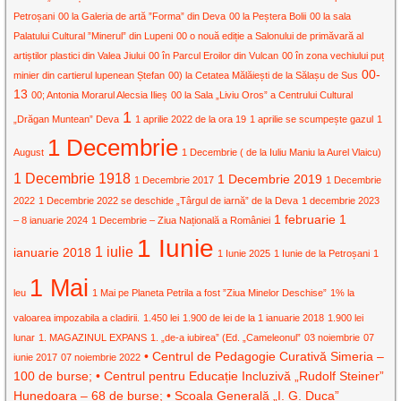
Petroșani
00 la Galeria de artă ”Forma” din Deva
00 la Peștera Bolii
00 la sala
Palatului Cultural ”Minerul” din Lupeni
00 o nouă ediție a Salonului de primăvară al
artiștilor plastici din Valea Jiului
00 în Parcul Eroilor din Vulcan
00 în zona vechiului puț
00-
minier din cartierul lupenean Ștefan
00) la Cetatea Mălăiești de la Sălașu de Sus
13
00; Antonia Morarul Alecsia Ilieș
00 la Sala „Liviu Oros” a Centrului Cultural
1
„Drăgan Muntean” Deva
1 aprilie 2022 de la ora 19
1 aprilie se scumpește gazul
1
1 Decembrie
August
1 Decembrie ( de la Iuliu Maniu la Aurel Vlaicu)
1 Decembrie 1918
1 Decembrie 2019
1 Decembrie 2017
1 Decembrie
2022
1 Decembrie 2022 se deschide „Târgul de iarnă” de la Deva
1 decembrie 2023
1 februarie
1
– 8 ianuarie 2024
1 Decembrie – Ziua Națională a României
1 Iunie
1 iulie
ianuarie 2018
1 Iunie 2025
1 Iunie de la Petroșani
1
1 Mai
leu
1 Mai pe Planeta Petrila a fost ”Ziua Minelor Deschise”
1% la
valoarea impozabila a cladirii.
1.450 lei
1.900 de lei de la 1 ianuarie 2018
1.900 lei
lunar
1. MAGAZINUL EXPANS
1. „de-a iubirea” (Ed. „Cameleonul”
03 noiembrie
07
• Centrul de Pedagogie Curativă Simeria –
iunie 2017
07 noiembrie 2022
100 de burse; • Centrul pentru Educație Incluzivă „Rudolf Steiner”
Hunedoara – 68 de burse; • Școala Generală „I. G. Duca”