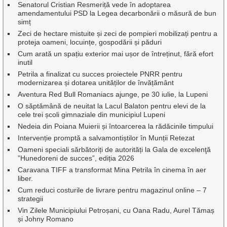
Senatorul Cristian Resmeriță vede în adoptarea
amendamentului PSD la Legea decarbonării o măsură de bun
simț
Zeci de hectare mistuite și zeci de pompieri mobilizați pentru a
proteja oameni, locuințe, gospodării și păduri
Cum arată un spațiu exterior mai ușor de întreținut, fără efort
inutil
Petrila a finalizat cu succes proiectele PNRR pentru
modernizarea și dotarea unităților de învățământ
Aventura Red Bull Romaniacs ajunge, pe 30 iulie, la Lupeni
O săptămână de neuitat la Lacul Balaton pentru elevi de la
cele trei școli gimnaziale din municipiul Lupeni
Nedeia din Poiana Muierii și întoarcerea la rădăcinile timpului
Intervenție promptă a salvamontiștilor în Munții Retezat
Oameni speciali sărbătoriți de autorități la Gala de excelenţă
”Hunedoreni de succes”, ediția 2026
Caravana TIFF a transformat Mina Petrila în cinema în aer
liber.
Cum reduci costurile de livrare pentru magazinul online – 7
strategii
Vin Zilele Municipiului Petroșani, cu Oana Radu, Aurel Tămaș
și Johny Romano