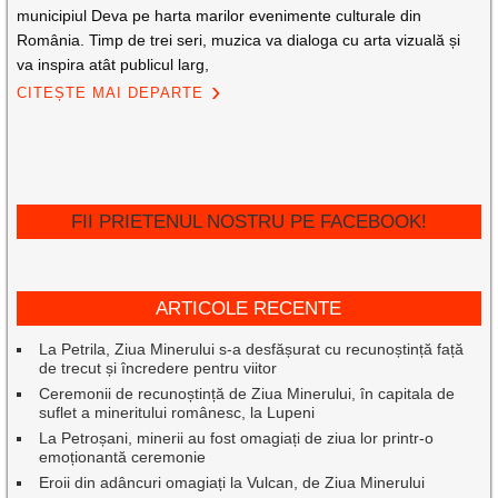
municipiul Deva pe harta marilor evenimente culturale din
România. Timp de trei seri, muzica va dialoga cu arta vizuală și
va inspira atât publicul larg,
CITEȘTE MAI DEPARTE
FII PRIETENUL NOSTRU PE FACEBOOK!
ARTICOLE RECENTE
La Petrila, Ziua Minerului s-a desfășurat cu recunoștință față
de trecut și încredere pentru viitor
Ceremonii de recunoștință de Ziua Minerului, în capitala de
suflet a mineritului românesc, la Lupeni
La Petroșani, minerii au fost omagiați de ziua lor printr-o
emoționantă ceremonie
Eroii din adâncuri omagiați la Vulcan, de Ziua Minerului