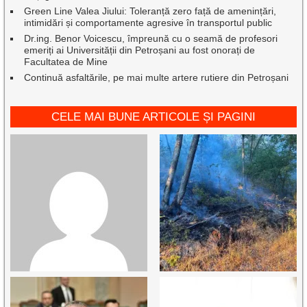
Green Line Valea Jiului: Toleranță zero față de amenințări,
intimidări și comportamente agresive în transportul public
Dr.ing. Benor Voicescu, împreună cu o seamă de profesori
emeriți ai Universității din Petroșani au fost onorați de
Facultatea de Mine
Continuă asfaltările, pe mai multe artere rutiere din Petroșani
CELE MAI BUNE ARTICOLE ȘI PAGINI