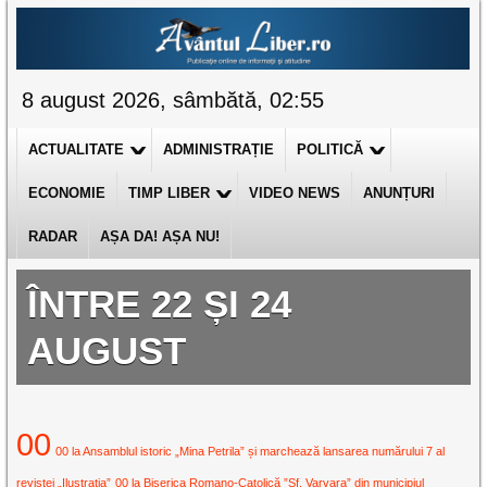
8 august 2026, sâmbătă, 02:55
ACTUALITATE
ADMINISTRAȚIE
POLITICĂ
ECONOMIE
TIMP LIBER
VIDEO NEWS
ANUNȚURI
RADAR
AȘA DA! AȘA NU!
ÎNTRE 22 ȘI 24
AUGUST
00
00 la Ansamblul istoric „Mina Petrila” și marchează lansarea numărului 7 al
revistei „Ilustrația”
00 la Biserica Romano-Catolică ”Sf. Varvara” din municipiul