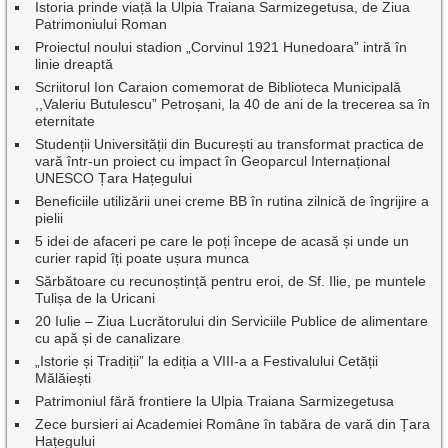
Istoria prinde viață la Ulpia Traiana Sarmizegetusa, de Ziua
Patrimoniului Roman
Proiectul noului stadion „Corvinul 1921 Hunedoara” intră în
linie dreaptă
Scriitorul Ion Caraion comemorat de Biblioteca Municipală
,,Valeriu Butulescu” Petroșani, la 40 de ani de la trecerea sa în
eternitate
Studenții Universității din București au transformat practica de
vară într-un proiect cu impact în Geoparcul Internațional
UNESCO Țara Hațegului
Beneficiile utilizării unei creme BB în rutina zilnică de îngrijire a
pielii
5 idei de afaceri pe care le poți începe de acasă și unde un
curier rapid îți poate ușura munca
Sărbătoare cu recunoștință pentru eroi, de Sf. Ilie, pe muntele
Tulișa de la Uricani
20 Iulie – Ziua Lucrătorului din Serviciile Publice de alimentare
cu apă și de canalizare
„Istorie și Tradiții” la ediția a VIII-a a Festivalului Cetății
Mălăiești
Patrimoniul fără frontiere la Ulpia Traiana Sarmizegetusa
Zece bursieri ai Academiei Române în tabăra de vară din Țara
Hațegului