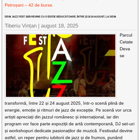
Petroșani – 42 de burse.
DEVA JAZZ FEST 2025 REVINE CU O EDIȚIE SEDUCĂTOARE, ÎNTRE 22 ȘI 24 AUGUST, LA DEVA
Tiberiu Vințan |
august 18, 2025
Parcul
Cetate
Deva
se
transformă, între 22 și 24 august 2025, într-o scenă plină de
energie, emoție și ritmuri de jazz de excepție. Pe scenă vor urca
artiști apreciați din jazzul românesc și internațional, iar din
program vor face parte expoziții de artă contemporană, DJ set-uri
și workshopuri dedicate pasionaților de muzică. Festivalul devine
astfel, un reper pentru iubitorii de jazz și de frumos, punând