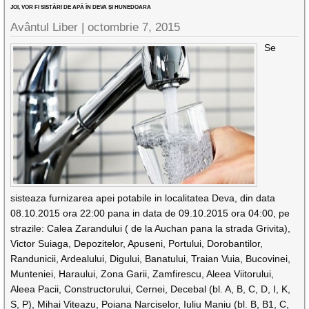
JOI, VOR FI SISTĂRI DE APĂ ÎN DEVA ȘI HUNEDOARA
Avântul Liber |
octombrie 7, 2015
Se
sisteaza furnizarea apei potabile in localitatea Deva, din data
08.10.2015 ora 22:00 pana in data de 09.10.2015 ora 04:00, pe
strazile: Calea Zarandului ( de la Auchan pana la strada Grivita),
Victor Suiaga, Depozitelor, Apuseni, Portului, Dorobantilor,
Randunicii, Ardealului, Digului, Banatului, Traian Vuia, Bucovinei,
Munteniei, Haraului, Zona Garii, Zamfirescu, Aleea Viitorului,
Aleea Pacii, Constructorului, Cernei, Decebal (bl. A, B, C, D, I, K,
S, P), Mihai Viteazu, Poiana Narciselor, Iuliu Maniu (bl. B, B1, C,