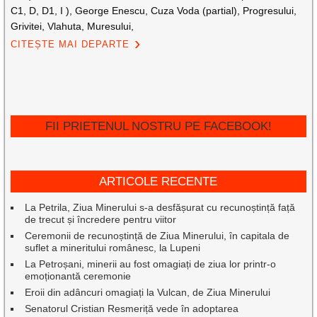
C1, D, D1, I ), George Enescu, Cuza Voda (partial), Progresului,
Grivitei, Vlahuta, Muresului,
CITEȘTE MAI DEPARTE
FII PRIETENUL NOSTRU PE FACEBOOK!
ARTICOLE RECENTE
La Petrila, Ziua Minerului s-a desfășurat cu recunoștință față
de trecut și încredere pentru viitor
Ceremonii de recunoștință de Ziua Minerului, în capitala de
suflet a mineritului românesc, la Lupeni
La Petroșani, minerii au fost omagiați de ziua lor printr-o
emoționantă ceremonie
Eroii din adâncuri omagiați la Vulcan, de Ziua Minerului
Senatorul Cristian Resmeriță vede în adoptarea