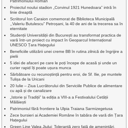
Patrimoniului Roman
Proiectul noului stadion „Corvinul 1921 Hunedoara” intră în
linie dreaptă
Scriitorul Ion Caraion comemorat de Biblioteca Municipală
,,Valeriu Butulescu” Petroșani, la 40 de ani de la trecerea sa în
eternitate
Studenții Universității din București au transformat practica de
vară într-un proiect cu impact în Geoparcul Internațional
UNESCO Țara Hațegului
Beneficiile utilizării unei creme BB în rutina zilnică de îngrijire a
pielii
5 idei de afaceri pe care le poți începe de acasă și unde un
curier rapid îți poate ușura munca
Sărbătoare cu recunoștință pentru eroi, de Sf. Ilie, pe muntele
Tulișa de la Uricani
20 Iulie – Ziua Lucrătorului din Serviciile Publice de alimentare
cu apă și de canalizare
„Istorie și Tradiții” la ediția a VIII-a a Festivalului Cetății
Mălăiești
Patrimoniul fără frontiere la Ulpia Traiana Sarmizegetusa
Zece bursieri ai Academiei Române în tabăra de vară din Țara
Hațegului
Green Line Valea Jiului: Toleranță zero față de amenințări,