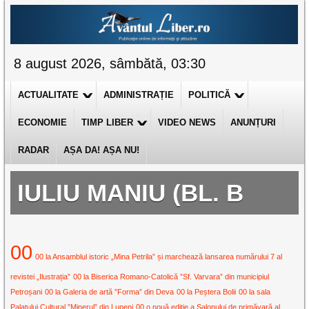
8 august 2026, sâmbătă, 03:30
ACTUALITATE
ADMINISTRAȚIE
POLITICĂ
ECONOMIE
TIMP LIBER
VIDEO NEWS
ANUNȚURI
RADAR
AȘA DA! AȘA NU!
IULIU MANIU (BL. B
00
00 la Ansamblul istoric „Mina Petrila” și marchează lansarea numărului 7 al
revistei „Ilustrația”
00 la Biserica Romano-Catolică ”Sf. Varvara” din municipiul
Petroșani
00 la Galeria de artă ”Forma” din Deva
00 la Peștera Bolii
00 la sala
Palatului Cultural ”Minerul” din Lupeni
00 o nouă ediție a Salonului de primăvară al