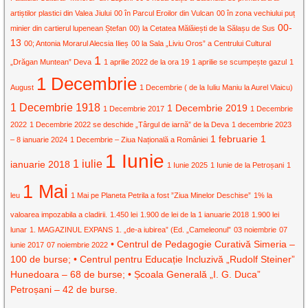
artiștilor plastici din Valea Jiului
00 în Parcul Eroilor din Vulcan
00 în zona vechiului puț
00-
minier din cartierul lupenean Ștefan
00) la Cetatea Mălăiești de la Sălașu de Sus
13
00; Antonia Morarul Alecsia Ilieș
00 la Sala „Liviu Oros” a Centrului Cultural
1
„Drăgan Muntean” Deva
1 aprilie 2022 de la ora 19
1 aprilie se scumpește gazul
1
1 Decembrie
August
1 Decembrie ( de la Iuliu Maniu la Aurel Vlaicu)
1 Decembrie 1918
1 Decembrie 2019
1 Decembrie 2017
1 Decembrie
2022
1 Decembrie 2022 se deschide „Târgul de iarnă” de la Deva
1 decembrie 2023
1 februarie
1
– 8 ianuarie 2024
1 Decembrie – Ziua Națională a României
1 Iunie
1 iulie
ianuarie 2018
1 Iunie 2025
1 Iunie de la Petroșani
1
1 Mai
leu
1 Mai pe Planeta Petrila a fost ”Ziua Minelor Deschise”
1% la
valoarea impozabila a cladirii.
1.450 lei
1.900 de lei de la 1 ianuarie 2018
1.900 lei
lunar
1. MAGAZINUL EXPANS
1. „de-a iubirea” (Ed. „Cameleonul”
03 noiembrie
07
• Centrul de Pedagogie Curativă Simeria –
iunie 2017
07 noiembrie 2022
100 de burse; • Centrul pentru Educație Incluzivă „Rudolf Steiner”
Hunedoara – 68 de burse; • Școala Generală „I. G. Duca”
Petroșani – 42 de burse.