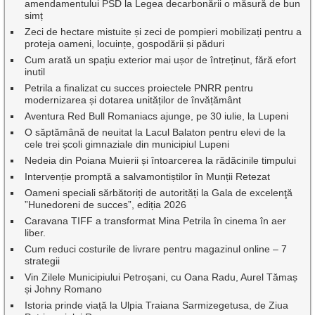
amendamentului PSD la Legea decarbonării o măsură de bun
simț
Zeci de hectare mistuite și zeci de pompieri mobilizați pentru a
proteja oameni, locuințe, gospodării și păduri
Cum arată un spațiu exterior mai ușor de întreținut, fără efort
inutil
Petrila a finalizat cu succes proiectele PNRR pentru
modernizarea și dotarea unităților de învățământ
Aventura Red Bull Romaniacs ajunge, pe 30 iulie, la Lupeni
O săptămână de neuitat la Lacul Balaton pentru elevi de la
cele trei școli gimnaziale din municipiul Lupeni
Nedeia din Poiana Muierii și întoarcerea la rădăcinile timpului
Intervenție promptă a salvamontiștilor în Munții Retezat
Oameni speciali sărbătoriți de autorități la Gala de excelenţă
”Hunedoreni de succes”, ediția 2026
Caravana TIFF a transformat Mina Petrila în cinema în aer
liber.
Cum reduci costurile de livrare pentru magazinul online – 7
strategii
Vin Zilele Municipiului Petroșani, cu Oana Radu, Aurel Tămaș
și Johny Romano
Istoria prinde viață la Ulpia Traiana Sarmizegetusa, de Ziua