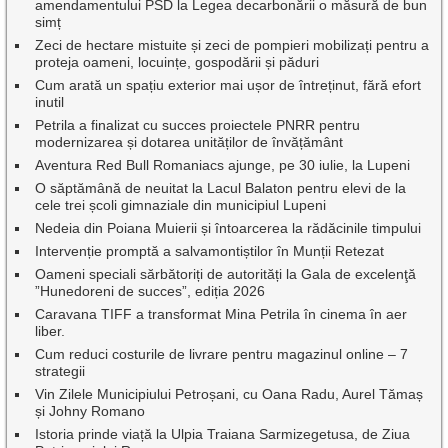
amendamentului PSD la Legea decarbonării o măsură de bun
simț
Zeci de hectare mistuite și zeci de pompieri mobilizați pentru a
proteja oameni, locuințe, gospodării și păduri
Cum arată un spațiu exterior mai ușor de întreținut, fără efort
inutil
Petrila a finalizat cu succes proiectele PNRR pentru
modernizarea și dotarea unităților de învățământ
Aventura Red Bull Romaniacs ajunge, pe 30 iulie, la Lupeni
O săptămână de neuitat la Lacul Balaton pentru elevi de la
cele trei școli gimnaziale din municipiul Lupeni
Nedeia din Poiana Muierii și întoarcerea la rădăcinile timpului
Intervenție promptă a salvamontiștilor în Munții Retezat
Oameni speciali sărbătoriți de autorități la Gala de excelenţă
”Hunedoreni de succes”, ediția 2026
Caravana TIFF a transformat Mina Petrila în cinema în aer
liber.
Cum reduci costurile de livrare pentru magazinul online – 7
strategii
Vin Zilele Municipiului Petroșani, cu Oana Radu, Aurel Tămaș
și Johny Romano
Istoria prinde viață la Ulpia Traiana Sarmizegetusa, de Ziua