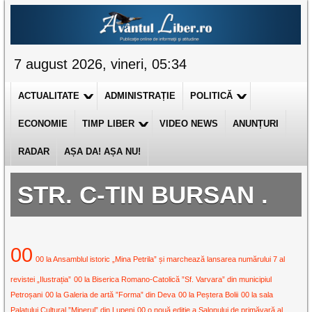
7 august 2026, vineri, 05:34
ACTUALITATE
ADMINISTRAȚIE
POLITICĂ
ECONOMIE
TIMP LIBER
VIDEO NEWS
ANUNȚURI
RADAR
AȘA DA! AȘA NU!
STR. C-TIN BURSAN .
00
00 la Ansamblul istoric „Mina Petrila” și marchează lansarea numărului 7 al
revistei „Ilustrația”
00 la Biserica Romano-Catolică ”Sf. Varvara” din municipiul
Petroșani
00 la Galeria de artă ”Forma” din Deva
00 la Peștera Bolii
00 la sala
Palatului Cultural ”Minerul” din Lupeni
00 o nouă ediție a Salonului de primăvară al