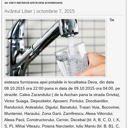
JOI, VOR FI SISTĂRI DE APĂ ÎN DEVA ȘI HUNEDOARA
Avântul Liber |
octombrie 7, 2015
Se
sisteaza furnizarea apei potabile in localitatea Deva, din data
08.10.2015 ora 22:00 pana in data de 09.10.2015 ora 04:00, pe
strazile: Calea Zarandului ( de la Auchan pana la strada Grivita),
Victor Suiaga, Depozitelor, Apuseni, Portului, Dorobantilor,
Randunicii, Ardealului, Digului, Banatului, Traian Vuia, Bucovinei,
Munteniei, Haraului, Zona Garii, Zamfirescu, Aleea Viitorului,
Aleea Pacii, Constructorului, Cernei, Decebal (bl. A, B, C, D, I, K,
S, P), Mihai Viteazu, Poiana Narciselor, Iuliu Maniu (bl. B, B1, C,