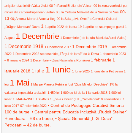
artiștilor plastici din Valea Jiului
00 în Parcul Eroilor din Vulcan
00 în zona vechiului puț
00-
minier din cartierul lupenean Ștefan
00) la Cetatea Mălăiești de la Sălașu de Sus
13
00; Antonia Morarul Alecsia Ilieș
00 la Sala „Liviu Oros” a Centrului Cultural
1
„Drăgan Muntean” Deva
1 aprilie 2022 de la ora 19
1 aprilie se scumpește gazul
1
1 Decembrie
August
1 Decembrie ( de la Iuliu Maniu la Aurel Vlaicu)
1 Decembrie 1918
1 Decembrie 2019
1 Decembrie 2017
1 Decembrie
2022
1 Decembrie 2022 se deschide „Târgul de iarnă” de la Deva
1 decembrie 2023
1 februarie
1
– 8 ianuarie 2024
1 Decembrie – Ziua Națională a României
1 Iunie
1 iulie
ianuarie 2018
1 Iunie 2025
1 Iunie de la Petroșani
1
1 Mai
leu
1 Mai pe Planeta Petrila a fost ”Ziua Minelor Deschise”
1% la
valoarea impozabila a cladirii.
1.450 lei
1.900 de lei de la 1 ianuarie 2018
1.900 lei
lunar
1. MAGAZINUL EXPANS
1. „de-a iubirea” (Ed. „Cameleonul”
03 noiembrie
07
• Centrul de Pedagogie Curativă Simeria –
iunie 2017
07 noiembrie 2022
100 de burse; • Centrul pentru Educație Incluzivă „Rudolf Steiner”
Hunedoara – 68 de burse; • Școala Generală „I. G. Duca”
Petroșani – 42 de burse.