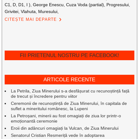
C1, D, D1, I ), George Enescu, Cuza Voda (partial), Progresului,
Grivitei, Vlahuta, Muresului,
CITEȘTE MAI DEPARTE
FII PRIETENUL NOSTRU PE FACEBOOK!
ARTICOLE RECENTE
La Petrila, Ziua Minerului s-a desfășurat cu recunoștință față
de trecut și încredere pentru viitor
Ceremonii de recunoștință de Ziua Minerului, în capitala de
suflet a mineritului românesc, la Lupeni
La Petroșani, minerii au fost omagiați de ziua lor printr-o
emoționantă ceremonie
Eroii din adâncuri omagiați la Vulcan, de Ziua Minerului
Senatorul Cristian Resmeriță vede în adoptarea