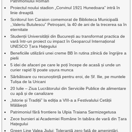
Patrimoniului Roman
Proiectul noului stadion „Corvinul 1921 Hunedoara” intră în
linie dreaptă
Scriitorul Ion Caraion comemorat de Biblioteca Municipală
,,Valeriu Butulescu” Petroșani, la 40 de ani de la trecerea sa în
eternitate
Studenții Universității din București au transformat practica de
vară într-un proiect cu impact în Geoparcul Internațional
UNESCO Țara Hațegului
Beneficiile utilizării unei creme BB în rutina zilnică de îngrijire a
pielii
5 idei de afaceri pe care le poți începe de acasă și unde un
curier rapid îți poate ușura munca
Sărbătoare cu recunoștință pentru eroi, de Sf. Ilie, pe muntele
Tulișa de la Uricani
20 Iulie – Ziua Lucrătorului din Serviciile Publice de alimentare
cu apă și de canalizare
„Istorie și Tradiții” la ediția a VIII-a a Festivalului Cetății
Mălăiești
Patrimoniul fără frontiere la Ulpia Traiana Sarmizegetusa
Zece bursieri ai Academiei Române în tabăra de vară din Țara
Hațegului
Green Line Valea Jiului: Toleranță zero față de amenințări,