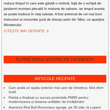
reduce timpul în care este găsită o victimă, faţă de o echipă de
jandarmi montani plecată în misiune de salvare, iar timpul acesta
se poate traduce în vieţi salvate. A fost antrenat de cei mai buni
instructori ai renumitei şcoli de dresaj canin din Sibiu, ce aparţine
Ministerului
CITEȘTE MAI DEPARTE
FII PRIETENUL NOSTRU PE FACEBOOK!
ARTICOLE RECENTE
Cum arată un spațiu exterior mai ușor de întreținut, fără efort
inutil
Petrila a finalizat cu succes proiectele PNRR pentru
modernizarea și dotarea unităților de învățământ
Aventura Red Bull Romaniacs ajunge, pe 30 iulie, la Lupeni