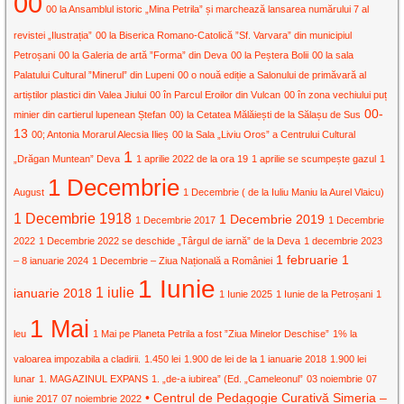
00
00 la Ansamblul istoric „Mina Petrila” și marchează lansarea numărului 7 al
revistei „Ilustrația”
00 la Biserica Romano-Catolică ”Sf. Varvara” din municipiul
Petroșani
00 la Galeria de artă ”Forma” din Deva
00 la Peștera Bolii
00 la sala
Palatului Cultural ”Minerul” din Lupeni
00 o nouă ediție a Salonului de primăvară al
artiștilor plastici din Valea Jiului
00 în Parcul Eroilor din Vulcan
00 în zona vechiului puț
00-
minier din cartierul lupenean Ștefan
00) la Cetatea Mălăiești de la Sălașu de Sus
13
00; Antonia Morarul Alecsia Ilieș
00 la Sala „Liviu Oros” a Centrului Cultural
1
„Drăgan Muntean” Deva
1 aprilie 2022 de la ora 19
1 aprilie se scumpește gazul
1
1 Decembrie
August
1 Decembrie ( de la Iuliu Maniu la Aurel Vlaicu)
1 Decembrie 1918
1 Decembrie 2019
1 Decembrie 2017
1 Decembrie
2022
1 Decembrie 2022 se deschide „Târgul de iarnă” de la Deva
1 decembrie 2023
1 februarie
1
– 8 ianuarie 2024
1 Decembrie – Ziua Națională a României
1 Iunie
1 iulie
ianuarie 2018
1 Iunie 2025
1 Iunie de la Petroșani
1
1 Mai
leu
1 Mai pe Planeta Petrila a fost ”Ziua Minelor Deschise”
1% la
valoarea impozabila a cladirii.
1.450 lei
1.900 de lei de la 1 ianuarie 2018
1.900 lei
lunar
1. MAGAZINUL EXPANS
1. „de-a iubirea” (Ed. „Cameleonul”
03 noiembrie
07
• Centrul de Pedagogie Curativă Simeria –
iunie 2017
07 noiembrie 2022