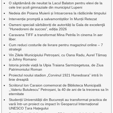
O săptămână de neuitat la Lacul Balaton pentru elevi de la
cele trei școli gimnaziale din municipiul Lupeni
Nedeia din Poiana Muierii și întoarcerea la rădăcinile timpului
Intervenție promptă a salvamontiștilor în Munții Retezat
Oameni speciali sărbătoriți de autorități la Gala de excelenţă
”Hunedoreni de succes”, ediția 2026
Caravana TIFF a transformat Mina Petrila în cinema în aer
liber.
Cum reduci costurile de livrare pentru magazinul online – 7
strategii
Vin Zilele Municipiului Petroșani, cu Oana Radu, Aurel Tămaș
și Johny Romano
Istoria prinde viață la Ulpia Traiana Sarmizegetusa, de Ziua
Patrimoniului Roman
Proiectul noului stadion „Corvinul 1921 Hunedoara” intră în
linie dreaptă
Scriitorul Ion Caraion comemorat de Biblioteca Municipală
,,Valeriu Butulescu” Petroșani, la 40 de ani de la trecerea sa în
eternitate
Studenții Universității din București au transformat practica de
vară într-un proiect cu impact în Geoparcul Internațional
UNESCO Țara Hațegului