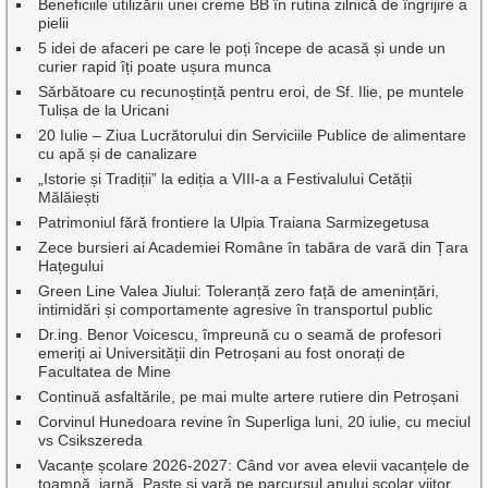
Beneficiile utilizării unei creme BB în rutina zilnică de îngrijire a
pielii
5 idei de afaceri pe care le poți începe de acasă și unde un
curier rapid îți poate ușura munca
Sărbătoare cu recunoștință pentru eroi, de Sf. Ilie, pe muntele
Tulișa de la Uricani
20 Iulie – Ziua Lucrătorului din Serviciile Publice de alimentare
cu apă și de canalizare
„Istorie și Tradiții” la ediția a VIII-a a Festivalului Cetății
Mălăiești
Patrimoniul fără frontiere la Ulpia Traiana Sarmizegetusa
Zece bursieri ai Academiei Române în tabăra de vară din Țara
Hațegului
Green Line Valea Jiului: Toleranță zero față de amenințări,
intimidări și comportamente agresive în transportul public
Dr.ing. Benor Voicescu, împreună cu o seamă de profesori
emeriți ai Universității din Petroșani au fost onorați de
Facultatea de Mine
Continuă asfaltările, pe mai multe artere rutiere din Petroșani
Corvinul Hunedoara revine în Superliga luni, 20 iulie, cu meciul
vs Csikszereda
Vacanțe școlare 2026-2027: Când vor avea elevii vacanțele de
toamnă, iarnă, Paște și vară pe parcursul anului școlar viitor