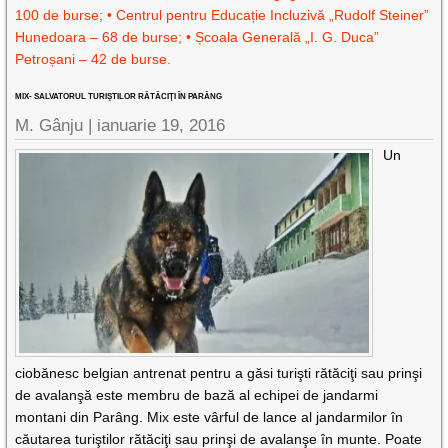
100 de burse; • Centrul pentru Educație Incluzivă „Rudolf Steiner”
Hunedoara – 68 de burse; • Școala Generală „I. G. Duca”
Petroșani – 42 de burse.
MIX- SALVATORUL TURIŞTILOR RĂTĂCIŢI ÎN PARÂNG
M. Gânju |
ianuarie 19, 2016
Un
ciobănesc belgian antrenat pentru a găsi turişti rătăciţi sau prinşi
de avalanşă este membru de bază al echipei de jandarmi
montani din Parâng. Mix este vârful de lance al jandarmilor în
căutarea turiştilor rătăciţi sau prinşi de avalanşe în munte. Poate