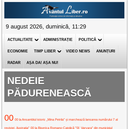
9 august 2026, duminică, 11:29
ACTUALITATE
ADMINISTRAȚIE
POLITICĂ
ECONOMIE
TIMP LIBER
VIDEO NEWS
ANUNȚURI
RADAR
AȘA DA! AȘA NU!
NEDEIE
PĂDURENEASCĂ
00
00 la Ansamblul istoric „Mina Petrila” și marchează lansarea numărului 7 al
revistei „Ilustrația”
00 la Biserica Romano-Catolică ”Sf. Varvara” din municipiul