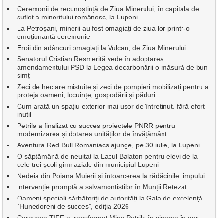
Ceremonii de recunoștință de Ziua Minerului, în capitala de
suflet a mineritului românesc, la Lupeni
La Petroșani, minerii au fost omagiați de ziua lor printr-o
emoționantă ceremonie
Eroii din adâncuri omagiați la Vulcan, de Ziua Minerului
Senatorul Cristian Resmeriță vede în adoptarea
amendamentului PSD la Legea decarbonării o măsură de bun
simț
Zeci de hectare mistuite și zeci de pompieri mobilizați pentru a
proteja oameni, locuințe, gospodării și păduri
Cum arată un spațiu exterior mai ușor de întreținut, fără efort
inutil
Petrila a finalizat cu succes proiectele PNRR pentru
modernizarea și dotarea unităților de învățământ
Aventura Red Bull Romaniacs ajunge, pe 30 iulie, la Lupeni
O săptămână de neuitat la Lacul Balaton pentru elevi de la
cele trei școli gimnaziale din municipiul Lupeni
Nedeia din Poiana Muierii și întoarcerea la rădăcinile timpului
Intervenție promptă a salvamontiștilor în Munții Retezat
Oameni speciali sărbătoriți de autorități la Gala de excelenţă
”Hunedoreni de succes”, ediția 2026
Caravana TIFF a transformat Mina Petrila în cinema în aer