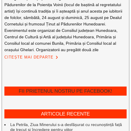
Pădurenilor de la Poienița Voinii (locul de baștină al regretatului
artist) își continuă tradiția și îi așteaptă și anul acesta pe iubitorii
de folclor, sâmbătă, 24 august și duminică, 25 august pe Dealul
Cornetului și frumosul Ținut al Pădurenilor Hunedoarei.
Evenimentul este organizat de Consiliul județean Hunedoara,
Centrul de Cultură și Artă al județului Hunedoara, Primăria și
Consiliul local al comunei Bunila, Primăria și Consiliul local al
orașului Ghelari. Organizatorii au pregătit două zile
CITEȘTE MAI DEPARTE
FII PRIETENUL NOSTRU PE FACEBOOK!
ARTICOLE RECENTE
La Petrila, Ziua Minerului s-a desfășurat cu recunoștință față
de trecut și încredere pentru viitor