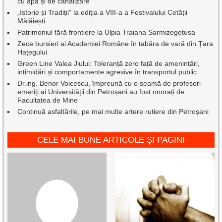
cu apă și de canalizare
„Istorie și Tradiții” la ediția a VIII-a a Festivalului Cetății
Mălăiești
Patrimoniul fără frontiere la Ulpia Traiana Sarmizegetusa
Zece bursieri ai Academiei Române în tabăra de vară din Țara
Hațegului
Green Line Valea Jiului: Toleranță zero față de amenințări,
intimidări și comportamente agresive în transportul public
Dr.ing. Benor Voicescu, împreună cu o seamă de profesori
emeriți ai Universității din Petroșani au fost onorați de
Facultatea de Mine
Continuă asfaltările, pe mai multe artere rutiere din Petroșani
CELE MAI BUNE ARTICOLE ȘI PAGINI