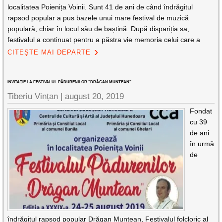
localitatea Poienița Voinii. Sunt 41 de ani de când îndrăgitul
rapsod popular a pus bazele unui mare festival de muzică
populară, chiar în locul său de baștină. După dispariția sa,
festivalul a continuat pentru a păstra vie memoria celui care a
CITEȘTE MAI DEPARTE
INVITAȚIE LA FESTIVALUL PĂDURENILOR ”DRĂGAN MUNTEAN”
Tiberiu Vințan |
august 20, 2019
Fondat
cu 39
de ani
în urmă
de
îndrăgitul rapsod popular Drăgan Muntean, Festivalul folcloric al