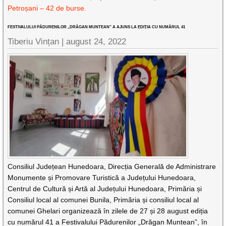
Petroșani – 42 de burse.
FESTIVALULUI PĂDURENILOR „DRĂGAN MUNTEAN” A AJUNS LA EDIȚIA CU NUMĂRUL 41
Tiberiu Vințan |
august 24, 2022
Consiliul Județean Hunedoara, Direcția Generală de Administrare
Monumente și Promovare Turistică a Județului Hunedoara,
Centrul de Cultură și Artă al Județului Hunedoara, Primăria și
Consiliul local al comunei Bunila, Primăria și consiliul local al
comunei Ghelari organizează în zilele de 27 și 28 august ediția
cu numărul 41 a Festivalului Pădurenilor „Drăgan Muntean”, în