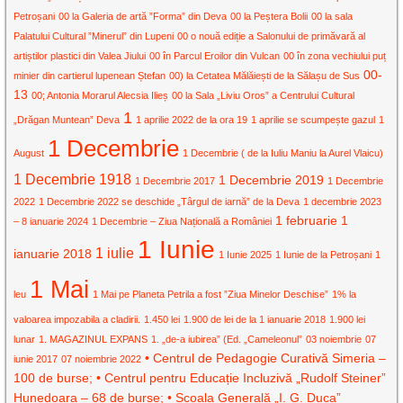
Petroșani
00 la Galeria de artă ”Forma” din Deva
00 la Peștera Bolii
00 la sala
Palatului Cultural ”Minerul” din Lupeni
00 o nouă ediție a Salonului de primăvară al
artiștilor plastici din Valea Jiului
00 în Parcul Eroilor din Vulcan
00 în zona vechiului puț
00-
minier din cartierul lupenean Ștefan
00) la Cetatea Mălăiești de la Sălașu de Sus
13
00; Antonia Morarul Alecsia Ilieș
00 la Sala „Liviu Oros” a Centrului Cultural
1
„Drăgan Muntean” Deva
1 aprilie 2022 de la ora 19
1 aprilie se scumpește gazul
1
1 Decembrie
August
1 Decembrie ( de la Iuliu Maniu la Aurel Vlaicu)
1 Decembrie 1918
1 Decembrie 2019
1 Decembrie 2017
1 Decembrie
2022
1 Decembrie 2022 se deschide „Târgul de iarnă” de la Deva
1 decembrie 2023
1 februarie
1
– 8 ianuarie 2024
1 Decembrie – Ziua Națională a României
1 Iunie
1 iulie
ianuarie 2018
1 Iunie 2025
1 Iunie de la Petroșani
1
1 Mai
leu
1 Mai pe Planeta Petrila a fost ”Ziua Minelor Deschise”
1% la
valoarea impozabila a cladirii.
1.450 lei
1.900 de lei de la 1 ianuarie 2018
1.900 lei
lunar
1. MAGAZINUL EXPANS
1. „de-a iubirea” (Ed. „Cameleonul”
03 noiembrie
07
• Centrul de Pedagogie Curativă Simeria –
iunie 2017
07 noiembrie 2022
100 de burse; • Centrul pentru Educație Incluzivă „Rudolf Steiner”
Hunedoara – 68 de burse; • Școala Generală „I. G. Duca”