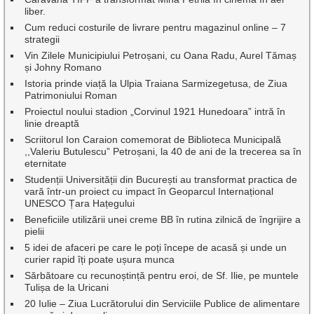
liber.
Cum reduci costurile de livrare pentru magazinul online – 7
strategii
Vin Zilele Municipiului Petroșani, cu Oana Radu, Aurel Tămaș
și Johny Romano
Istoria prinde viață la Ulpia Traiana Sarmizegetusa, de Ziua
Patrimoniului Roman
Proiectul noului stadion „Corvinul 1921 Hunedoara” intră în
linie dreaptă
Scriitorul Ion Caraion comemorat de Biblioteca Municipală
,,Valeriu Butulescu” Petroșani, la 40 de ani de la trecerea sa în
eternitate
Studenții Universității din București au transformat practica de
vară într-un proiect cu impact în Geoparcul Internațional
UNESCO Țara Hațegului
Beneficiile utilizării unei creme BB în rutina zilnică de îngrijire a
pielii
5 idei de afaceri pe care le poți începe de acasă și unde un
curier rapid îți poate ușura munca
Sărbătoare cu recunoștință pentru eroi, de Sf. Ilie, pe muntele
Tulișa de la Uricani
20 Iulie – Ziua Lucrătorului din Serviciile Publice de alimentare