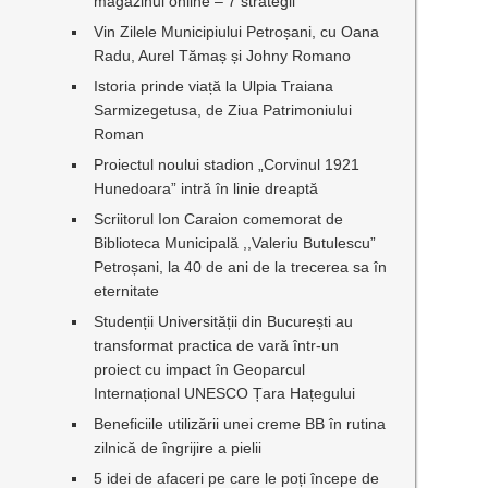
magazinul online – 7 strategii
Vin Zilele Municipiului Petroșani, cu Oana
Radu, Aurel Tămaș și Johny Romano
Istoria prinde viață la Ulpia Traiana
Sarmizegetusa, de Ziua Patrimoniului
Roman
Proiectul noului stadion „Corvinul 1921
Hunedoara” intră în linie dreaptă
Scriitorul Ion Caraion comemorat de
Biblioteca Municipală ,,Valeriu Butulescu”
Petroșani, la 40 de ani de la trecerea sa în
eternitate
Studenții Universității din București au
transformat practica de vară într-un
proiect cu impact în Geoparcul
Internațional UNESCO Țara Hațegului
Beneficiile utilizării unei creme BB în rutina
zilnică de îngrijire a pielii
5 idei de afaceri pe care le poți începe de