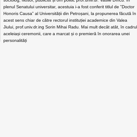
sociolog, filosof, publicist și om politic prof.univ.dr. Vasile Dîncu. În
plenul Senatului universitar, acestuia i-a fost conferit titlul de ”Doctor
Honoris Causa” al Universității din Petroșani, la propunerea făcută în
acest sens chiar de către rectorul instituției academice din Valea
Jiului, prof.univ.dr.ing Sorin Mihai Radu. Mai mult decât atât, în cadru
aceleiași ceremonii, care a marcat și o premieră în onorarea unei
personalități