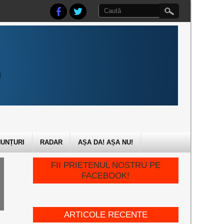
UNȚURI
RADAR
AȘA DA! AȘA NU!
FII PRIETENUL NOSTRU PE
FACEBOOK!
ARTICOLE RECENTE