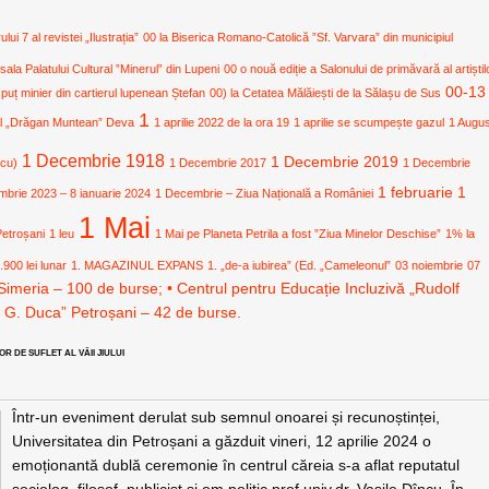
i 7 al revistei „Ilustrația”
00 la Biserica Romano-Catolică ”Sf. Varvara” din municipiul
 sala Palatului Cultural ”Minerul” din Lupeni
00 o nouă ediție a Salonului de primăvară al artiștil
00-13
 puț minier din cartierul lupenean Ștefan
00) la Cetatea Mălăiești de la Sălașu de Sus
1
ural „Drăgan Muntean” Deva
1 aprilie 2022 de la ora 19
1 aprilie se scumpește gazul
1 Augu
1 Decembrie 1918
1 Decembrie 2019
icu)
1 Decembrie 2017
1 Decembrie
1 februarie
1
mbrie 2023 – 8 ianuarie 2024
1 Decembrie – Ziua Națională a României
1 Mai
Petroșani
1 leu
1 Mai pe Planeta Petrila a fost ”Ziua Minelor Deschise”
1% la
.900 lei lunar
1. MAGAZINUL EXPANS
1. „de-a iubirea” (Ed. „Cameleonul”
03 noiembrie
07
Simeria – 100 de burse; • Centrul pentru Educație Incluzivă „Rudolf
. G. Duca” Petroșani – 42 de burse.
 DE SUFLET AL VĂII JIULUI
Într-un eveniment derulat sub semnul onoarei și recunoștinței,
Universitatea din Petroșani a găzduit vineri, 12 aprilie 2024 o
emoționantă dublă ceremonie în centrul căreia s-a aflat reputatul