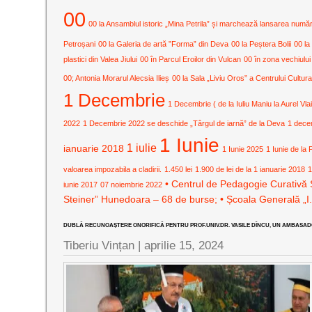
00
00 la Ansamblul istoric „Mina Petrila” și marchează lansarea numărulu
Petroșani
00 la Galeria de artă ”Forma” din Deva
00 la Peștera Bolii
00 la
plastici din Valea Jiului
00 în Parcul Eroilor din Vulcan
00 în zona vechiului
00; Antonia Morarul Alecsia Ilieș
00 la Sala „Liviu Oros” a Centrului Cult
1 Decembrie
1 Decembrie ( de la Iuliu Maniu la Aurel Vla
2022
1 Decembrie 2022 se deschide „Târgul de iarnă” de la Deva
1 dece
1 Iunie
1 iulie
ianuarie 2018
1 Iunie 2025
1 Iunie de la 
valoarea impozabila a cladirii.
1.450 lei
1.900 de lei de la 1 ianuarie 2018
1
• Centrul de Pedagogie Curativă 
iunie 2017
07 noiembrie 2022
Steiner” Hunedoara – 68 de burse; • Școala Generală „I
DUBLĂ RECUNOAȘTERE ONORIFICĂ PENTRU PROF.UNIV.DR. VASILE DÎNCU, UN AMBASADOR
Tiberiu Vințan |
aprilie 15, 2024