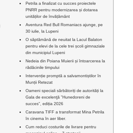
Petrila a finalizat cu succes proiectele
PNRR pentru modernizarea și dotarea
unităților de învățământ
Aventura Red Bull Romaniacs ajunge, pe
l
30 iulie, la Lupeni
O săptămână de neuitat la Lacul Balaton
pentru elevi de la cele trei școli gimnaziale
din municipiul Lupeni
Nedeia din Poiana Muierii și întoarcerea la
rădăcinile timpului
Intervenție promptă a salvamontiștilor în
Munții Retezat
Oameni speciali sărbătoriți de autorități la
Gala de excelenţă ”Hunedoreni de
succes”, ediția 2026
Caravana TIFF a transformat Mina Petrila
în cinema în aer liber.
Cum reduci costurile de livrare pentru