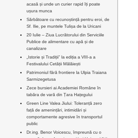
acasă și unde un curier rapid îți poate
ușura munca
Sărbătoare cu recunoștință pentru eroi, de
Sf. Ilie, pe muntele Tulișa de la Uricani
20 Iulie – Ziua Lucrătorului din Serviciile
Publice de alimentare cu apă și de
canalizare
„Istorie și Tradiții” la ediția a VIII-a a
Festivalului Cetății Mălăiești
Patrimoniul fără frontiere la Ulpia Traiana
Sarmizegetusa
Zece bursieri ai Academiei Române în
tabăra de vară din Țara Hațegului
Green Line Valea Jiului: Toleranță zero
față de amenințări, intimidări și
comportamente agresive în transportul
public
Dr.ing. Benor Voicescu, împreună cu o