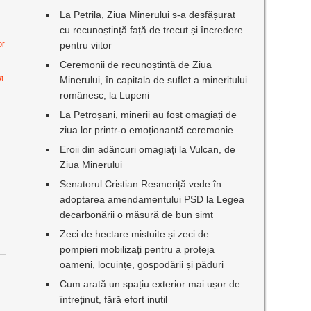
La Petrila, Ziua Minerului s-a desfășurat
cu recunoștință față de trecut și încredere
or
pentru viitor
Ceremonii de recunoștință de Ziua
st
Minerului, în capitala de suflet a mineritului
românesc, la Lupeni
La Petroșani, minerii au fost omagiați de
ziua lor printr-o emoționantă ceremonie
Eroii din adâncuri omagiați la Vulcan, de
Ziua Minerului
Senatorul Cristian Resmeriță vede în
adoptarea amendamentului PSD la Legea
decarbonării o măsură de bun simț
Zeci de hectare mistuite și zeci de
pompieri mobilizați pentru a proteja
oameni, locuințe, gospodării și păduri
Cum arată un spațiu exterior mai ușor de
întreținut, fără efort inutil