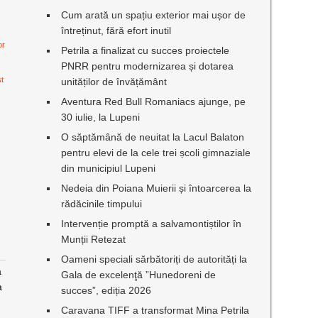
Cum arată un spațiu exterior mai ușor de
întreținut, fără efort inutil
or
Petrila a finalizat cu succes proiectele
PNRR pentru modernizarea și dotarea
st
unităților de învățământ
Aventura Red Bull Romaniacs ajunge, pe
30 iulie, la Lupeni
O săptămână de neuitat la Lacul Balaton
pentru elevi de la cele trei școli gimnaziale
din municipiul Lupeni
Nedeia din Poiana Muierii și întoarcerea la
rădăcinile timpului
Intervenție promptă a salvamontiștilor în
Munții Retezat
Oameni speciali sărbătoriți de autorități la
a
Gala de excelenţă ”Hunedoreni de
a
succes”, ediția 2026
Caravana TIFF a transformat Mina Petrila