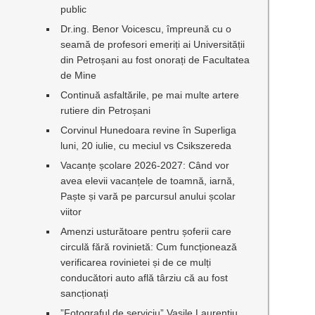
public
Dr.ing. Benor Voicescu, împreună cu o
seamă de profesori emeriți ai Universității
din Petroșani au fost onorați de Facultatea
de Mine
Continuă asfaltările, pe mai multe artere
rutiere din Petroșani
Corvinul Hunedoara revine în Superliga
luni, 20 iulie, cu meciul vs Csikszereda
Vacanțe școlare 2026-2027: Când vor
avea elevii vacanțele de toamnă, iarnă,
Paște și vară pe parcursul anului școlar
viitor
Amenzi usturătoare pentru șoferii care
circulă fără rovinietă: Cum funcționează
verificarea rovinietei și de ce mulți
conducători auto află târziu că au fost
sancționați
”Fotograful de serviciu” Vasile Laurențiu