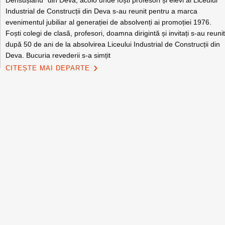
Densușianu” din Deva, acolo unde foști profesori și elevi ai Liceului
Industrial de Construcții din Deva s-au reunit pentru a marca
evenimentul jubiliar al generației de absolvenți ai promoției 1976.
Foști colegi de clasă, profesori, doamna dirigintă și invitați s-au reuni
după 50 de ani de la absolvirea Liceului Industrial de Construcții din
Deva. Bucuria revederii s-a simțit
CITEȘTE MAI DEPARTE