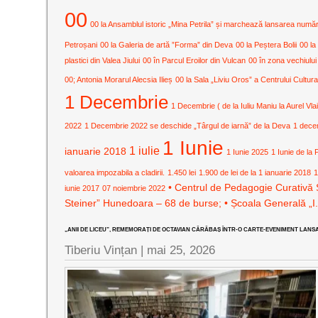
00
00 la Ansamblul istoric „Mina Petrila” și marchează lansarea numărulu
Petroșani
00 la Galeria de artă ”Forma” din Deva
00 la Peștera Bolii
00 la
plastici din Valea Jiului
00 în Parcul Eroilor din Vulcan
00 în zona vechiului
00; Antonia Morarul Alecsia Ilieș
00 la Sala „Liviu Oros” a Centrului Cult
1 Decembrie
1 Decembrie ( de la Iuliu Maniu la Aurel Vla
2022
1 Decembrie 2022 se deschide „Târgul de iarnă” de la Deva
1 dece
1 Iunie
1 iulie
ianuarie 2018
1 Iunie 2025
1 Iunie de la 
valoarea impozabila a cladirii.
1.450 lei
1.900 de lei de la 1 ianuarie 2018
1
• Centrul de Pedagogie Curativă 
iunie 2017
07 noiembrie 2022
Steiner” Hunedoara – 68 de burse; • Școala Generală „I
„ANII DE LICEU”, REMEMORAȚI DE OCTAVIAN CĂRĂBAȘ ÎNTR-O CARTE-EVENIMENT LANS
Tiberiu Vințan |
mai 25, 2026