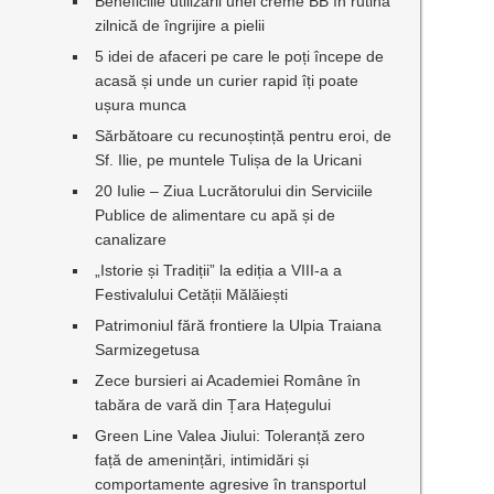
Beneficiile utilizării unei creme BB în rutina
zilnică de îngrijire a pielii
5 idei de afaceri pe care le poți începe de
acasă și unde un curier rapid îți poate
ușura munca
Sărbătoare cu recunoștință pentru eroi, de
Sf. Ilie, pe muntele Tulișa de la Uricani
20 Iulie – Ziua Lucrătorului din Serviciile
Publice de alimentare cu apă și de
canalizare
„Istorie și Tradiții” la ediția a VIII-a a
Festivalului Cetății Mălăiești
Patrimoniul fără frontiere la Ulpia Traiana
Sarmizegetusa
Zece bursieri ai Academiei Române în
tabăra de vară din Țara Hațegului
Green Line Valea Jiului: Toleranță zero
față de amenințări, intimidări și
comportamente agresive în transportul