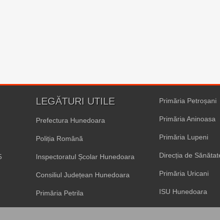
LEGĂTURI UTILE
Primăria Petroșani
Primăria Aninoasa
Prefectura Hunedoara
Primăria Lupeni
Poliția Română
Direcția de Sănăta
5
Inspectoratul Școlar Hunedoara
Primăria Uricani
Consiliul Județean Hunedoara
ISU Hunedoara
Primăria Petrila
Primăria Vulcan