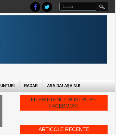
UNȚURI
RADAR
AȘA DA! AȘA NU!
FII PRIETENUL NOSTRU PE
FACEBOOK!
ARTICOLE RECENTE