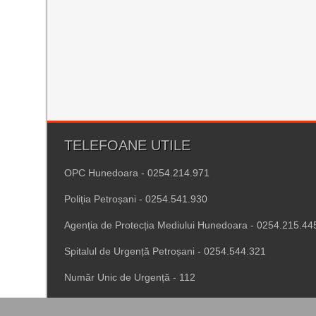
TELEFOANE UTILE
OPC Hunedoara - 0254.214.971
Poliția Petroșani - 0254.541.930
Agenția de Protecția Mediului Hunedoara - 0254.215.44
Spitalul de Urgență Petroșani - 0254.544.321
Număr Unic de Urgență - 112