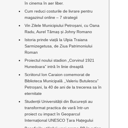
în cinema în aer liber.
Cum reduci costurile de livrare pentru
magazinul online – 7 strategii
t
Vin Zilele Municipiului Petroșani, cu Oana
Radu, Aurel Tămaș și Johny Romano
Istoria prinde viață la Ulpia Traiana
Sarmizegetusa, de Ziua Patrimoniului
Roman
Proiectul noului stadion „Corvinul 1921
Hunedoara” intră în linie dreaptă
Scriitorul Ion Caraion comemorat de
Biblioteca Municipală ,,Valeriu Butulescu”
Petroșani, la 40 de ani de la trecerea sa în
eternitate
Studenții Universității din București au
transformat practica de vară într-un
proiect cu impact în Geoparcul
Internațional UNESCO Țara Hațegului