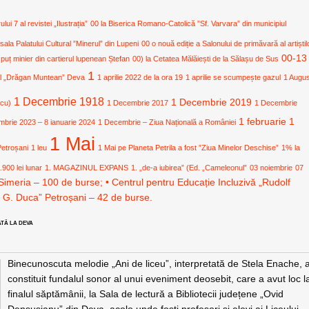
i 7 al revistei „Ilustrația”
00 la Biserica Romano-Catolică ”Sf. Varvara” din municipiul
 sala Palatului Cultural ”Minerul” din Lupeni
00 o nouă ediție a Salonului de primăvară al artiștil
00-13
 puț minier din cartierul lupenean Ștefan
00) la Cetatea Mălăiești de la Sălașu de Sus
1
ural „Drăgan Muntean” Deva
1 aprilie 2022 de la ora 19
1 aprilie se scumpește gazul
1 Augu
1 Decembrie 1918
1 Decembrie 2019
icu)
1 Decembrie 2017
1 Decembrie
1 februarie
1
mbrie 2023 – 8 ianuarie 2024
1 Decembrie – Ziua Națională a României
1 Mai
Petroșani
1 leu
1 Mai pe Planeta Petrila a fost ”Ziua Minelor Deschise”
1% la
.900 lei lunar
1. MAGAZINUL EXPANS
1. „de-a iubirea” (Ed. „Cameleonul”
03 noiembrie
07
Simeria – 100 de burse; • Centrul pentru Educație Incluzivă „Rudolf
. G. Duca” Petroșani – 42 de burse.
ATĂ LA DEVA
Binecunoscuta melodie „Ani de liceu”, interpretată de Stela Enache, 
constituit fundalul sonor al unui eveniment deosebit, care a avut loc l
finalul săptămânii, la Sala de lectură a Bibliotecii județene „Ovid