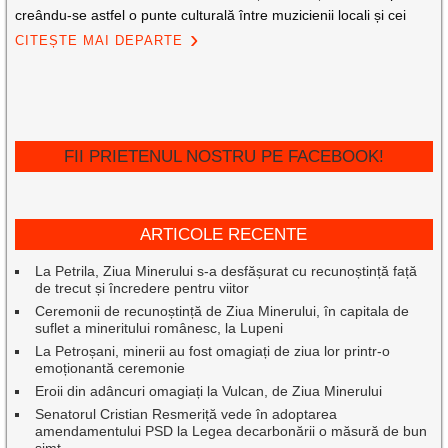
creându-se astfel o punte culturală între muzicienii locali și cei
CITEȘTE MAI DEPARTE
FII PRIETENUL NOSTRU PE FACEBOOK!
ARTICOLE RECENTE
La Petrila, Ziua Minerului s-a desfășurat cu recunoștință față
de trecut și încredere pentru viitor
Ceremonii de recunoștință de Ziua Minerului, în capitala de
suflet a mineritului românesc, la Lupeni
La Petroșani, minerii au fost omagiați de ziua lor printr-o
emoționantă ceremonie
Eroii din adâncuri omagiați la Vulcan, de Ziua Minerului
Senatorul Cristian Resmeriță vede în adoptarea
amendamentului PSD la Legea decarbonării o măsură de bun