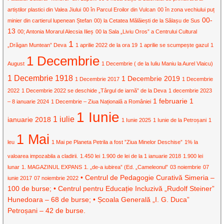
artiștilor plastici din Valea Jiului
00 în Parcul Eroilor din Vulcan
00 în zona vechiului puț
00-
minier din cartierul lupenean Ștefan
00) la Cetatea Mălăiești de la Sălașu de Sus
13
00; Antonia Morarul Alecsia Ilieș
00 la Sala „Liviu Oros” a Centrului Cultural
1
„Drăgan Muntean” Deva
1 aprilie 2022 de la ora 19
1 aprilie se scumpește gazul
1
1 Decembrie
August
1 Decembrie ( de la Iuliu Maniu la Aurel Vlaicu)
1 Decembrie 1918
1 Decembrie 2019
1 Decembrie 2017
1 Decembrie
2022
1 Decembrie 2022 se deschide „Târgul de iarnă” de la Deva
1 decembrie 2023
1 februarie
1
– 8 ianuarie 2024
1 Decembrie – Ziua Națională a României
1 Iunie
1 iulie
ianuarie 2018
1 Iunie 2025
1 Iunie de la Petroșani
1
1 Mai
leu
1 Mai pe Planeta Petrila a fost ”Ziua Minelor Deschise”
1% la
valoarea impozabila a cladirii.
1.450 lei
1.900 de lei de la 1 ianuarie 2018
1.900 lei
lunar
1. MAGAZINUL EXPANS
1. „de-a iubirea” (Ed. „Cameleonul”
03 noiembrie
07
• Centrul de Pedagogie Curativă Simeria –
iunie 2017
07 noiembrie 2022
100 de burse; • Centrul pentru Educație Incluzivă „Rudolf Steiner”
Hunedoara – 68 de burse; • Școala Generală „I. G. Duca”
Petroșani – 42 de burse.