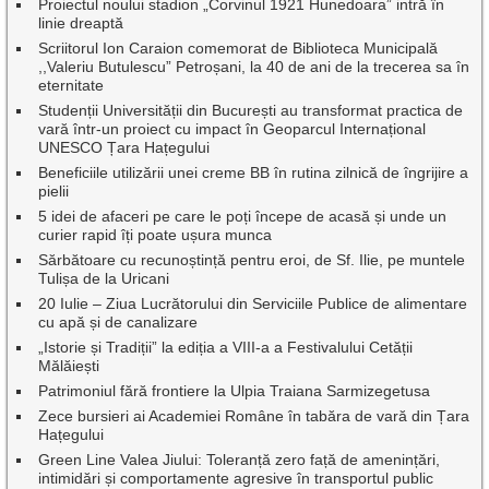
Proiectul noului stadion „Corvinul 1921 Hunedoara” intră în
linie dreaptă
Scriitorul Ion Caraion comemorat de Biblioteca Municipală
,,Valeriu Butulescu” Petroșani, la 40 de ani de la trecerea sa în
eternitate
Studenții Universității din București au transformat practica de
vară într-un proiect cu impact în Geoparcul Internațional
UNESCO Țara Hațegului
Beneficiile utilizării unei creme BB în rutina zilnică de îngrijire a
pielii
5 idei de afaceri pe care le poți începe de acasă și unde un
curier rapid îți poate ușura munca
Sărbătoare cu recunoștință pentru eroi, de Sf. Ilie, pe muntele
Tulișa de la Uricani
20 Iulie – Ziua Lucrătorului din Serviciile Publice de alimentare
cu apă și de canalizare
„Istorie și Tradiții” la ediția a VIII-a a Festivalului Cetății
Mălăiești
Patrimoniul fără frontiere la Ulpia Traiana Sarmizegetusa
Zece bursieri ai Academiei Române în tabăra de vară din Țara
Hațegului
Green Line Valea Jiului: Toleranță zero față de amenințări,
intimidări și comportamente agresive în transportul public