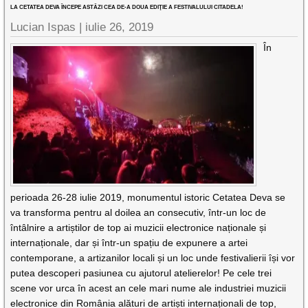
LA CETATEA DEVA ÎNCEPE ASTĂZI CEA DE-A DOUA EDIŢIE A FESTIVALULUI CITADELA!
Lucian Ispas |
iulie 26, 2019
În
perioada 26-28 iulie 2019, monumentul istoric Cetatea Deva se
va transforma pentru al doilea an consecutiv, într-un loc de
întâlnire a artiștilor de top ai muzicii electronice naționale și
internaționale, dar și într-un spațiu de expunere a artei
contemporane, a artizanilor locali și un loc unde festivalierii își vor
putea descoperi pasiunea cu ajutorul atelierelor! Pe cele trei
scene vor urca în acest an cele mari nume ale industriei muzicii
electronice din România alături de artiști internaționali de top,