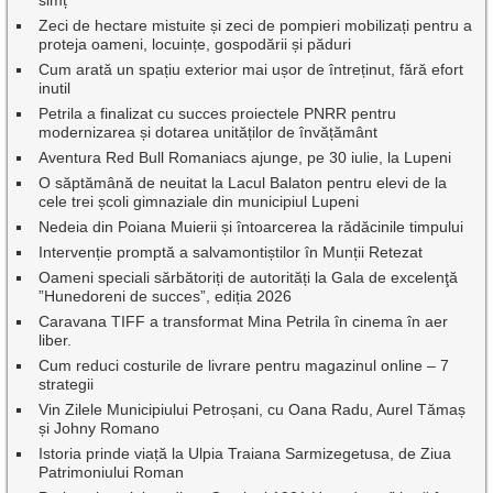
simț
Zeci de hectare mistuite și zeci de pompieri mobilizați pentru a
proteja oameni, locuințe, gospodării și păduri
Cum arată un spațiu exterior mai ușor de întreținut, fără efort
inutil
Petrila a finalizat cu succes proiectele PNRR pentru
modernizarea și dotarea unităților de învățământ
Aventura Red Bull Romaniacs ajunge, pe 30 iulie, la Lupeni
O săptămână de neuitat la Lacul Balaton pentru elevi de la
cele trei școli gimnaziale din municipiul Lupeni
Nedeia din Poiana Muierii și întoarcerea la rădăcinile timpului
Intervenție promptă a salvamontiștilor în Munții Retezat
Oameni speciali sărbătoriți de autorități la Gala de excelenţă
”Hunedoreni de succes”, ediția 2026
Caravana TIFF a transformat Mina Petrila în cinema în aer
liber.
Cum reduci costurile de livrare pentru magazinul online – 7
strategii
Vin Zilele Municipiului Petroșani, cu Oana Radu, Aurel Tămaș
și Johny Romano
Istoria prinde viață la Ulpia Traiana Sarmizegetusa, de Ziua
Patrimoniului Roman