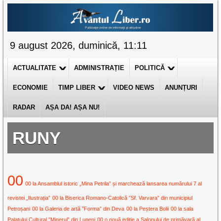
9 august 2026, duminică, 11:11
ACTUALITATE
ADMINISTRAȚIE
POLITICĂ
ECONOMIE
TIMP LIBER
VIDEO NEWS
ANUNȚURI
RADAR
AȘA DA! AȘA NU!
RUNY
00
00 la Ansamblul istoric „Mina Petrila” și marchează lansarea numărului 7 al
revistei „Ilustrația”
00 la Biserica Romano-Catolică ”Sf. Varvara” din municipiul
Petroșani
00 la Galeria de artă ”Forma” din Deva
00 la Peștera Bolii
00 la sala
Palatului Cultural ”Minerul” din Lupeni
00 o nouă ediție a Salonului de primăvară al