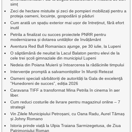
simț
Zeci de hectare mistuite și zeci de pompieri mobilizați pentru a
proteja oameni, locuințe, gospodării și păduri
Cum arată un spațiu exterior mai ușor de întreținut, fără efort
inutil
Petrila a finalizat cu succes proiectele PNRR pentru
modernizarea și dotarea unităților de învățământ
Aventura Red Bull Romaniacs ajunge, pe 30 iulie, la Lupeni
O săptămână de neuitat la Lacul Balaton pentru elevi de la
cele trei școli gimnaziale din municipiul Lupeni
Nedeia din Poiana Muierii și întoarcerea la rădăcinile timpului
Intervenție promptă a salvamontiștilor în Munții Retezat
Oameni speciali sărbătoriți de autorități la Gala de excelenţă
”Hunedoreni de succes”, ediția 2026
Caravana TIFF a transformat Mina Petrila în cinema în aer
liber.
Cum reduci costurile de livrare pentru magazinul online – 7
strategii
Vin Zilele Municipiului Petroșani, cu Oana Radu, Aurel Tămaș
și Johny Romano
Istoria prinde viață la Ulpia Traiana Sarmizegetusa, de Ziua
Patrimoniului Roman