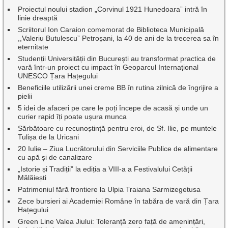
Proiectul noului stadion „Corvinul 1921 Hunedoara” intră în
linie dreaptă
Scriitorul Ion Caraion comemorat de Biblioteca Municipală
,,Valeriu Butulescu” Petroșani, la 40 de ani de la trecerea sa în
eternitate
Studenții Universității din București au transformat practica de
vară într-un proiect cu impact în Geoparcul Internațional
UNESCO Țara Hațegului
Beneficiile utilizării unei creme BB în rutina zilnică de îngrijire a
pielii
5 idei de afaceri pe care le poți începe de acasă și unde un
curier rapid îți poate ușura munca
Sărbătoare cu recunoștință pentru eroi, de Sf. Ilie, pe muntele
Tulișa de la Uricani
20 Iulie – Ziua Lucrătorului din Serviciile Publice de alimentare
cu apă și de canalizare
„Istorie și Tradiții” la ediția a VIII-a a Festivalului Cetății
Mălăiești
Patrimoniul fără frontiere la Ulpia Traiana Sarmizegetusa
Zece bursieri ai Academiei Române în tabăra de vară din Țara
Hațegului
Green Line Valea Jiului: Toleranță zero față de amenințări,