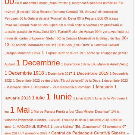
00
00 la Ansamblul istoric „Mina Petrila” și marchează lansarea numărului 7 al
revistei „Ilustrația”
00 la Biserica Romano-Catolică ”Sf. Varvara” din municipiul
Petroșani
00 la Galeria de artă ”Forma” din Deva
00 la Peștera Bolii
00 la sala
Palatului Cultural ”Minerul” din Lupeni
00 o nouă ediție a Salonului de primăvară al
artiștilor plastici din Valea Jiului
00 în Parcul Eroilor din Vulcan
00 în zona vechiului puț
00-
minier din cartierul lupenean Ștefan
00) la Cetatea Mălăiești de la Sălașu de Sus
13
00; Antonia Morarul Alecsia Ilieș
00 la Sala „Liviu Oros” a Centrului Cultural
1
„Drăgan Muntean” Deva
1 aprilie 2022 de la ora 19
1 aprilie se scumpește gazul
1
1 Decembrie
August
1 Decembrie ( de la Iuliu Maniu la Aurel Vlaicu)
1 Decembrie 1918
1 Decembrie 2019
1 Decembrie 2017
1 Decembrie
2022
1 Decembrie 2022 se deschide „Târgul de iarnă” de la Deva
1 decembrie 2023
1 februarie
1
– 8 ianuarie 2024
1 Decembrie – Ziua Națională a României
1 Iunie
1 iulie
ianuarie 2018
1 Iunie 2025
1 Iunie de la Petroșani
1
1 Mai
leu
1 Mai pe Planeta Petrila a fost ”Ziua Minelor Deschise”
1% la
valoarea impozabila a cladirii.
1.450 lei
1.900 de lei de la 1 ianuarie 2018
1.900 lei
lunar
1. MAGAZINUL EXPANS
1. „de-a iubirea” (Ed. „Cameleonul”
03 noiembrie
07
• Centrul de Pedagogie Curativă Simeria –
iunie 2017
07 noiembrie 2022