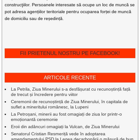
construcţiilor. Persoanele interesate să ocupe un loc de muncă se
pot adresa agențiilor teritoriale pentru ocuparea forței de muncă
de domiciliu sau de reședință.
FII PRIETENUL NOSTRU PE FACEBOOK!
ARTICOLE RECENTE
La Petrila, Ziua Minerului s-a desfășurat cu recunoștință față
de trecut și încredere pentru viitor
Ceremonii de recunoștință de Ziua Minerului, în capitala de
suflet a mineritului românesc, la Lupeni
La Petroșani, minerii au fost omagiați de ziua lor printr-o
emoționantă ceremonie
Eroii din adâncuri omagiați la Vulcan, de Ziua Minerului
Senatorul Cristian Resmeriță vede în adoptarea
amendamentului PSD la Legea decarbonării o măsură de bun