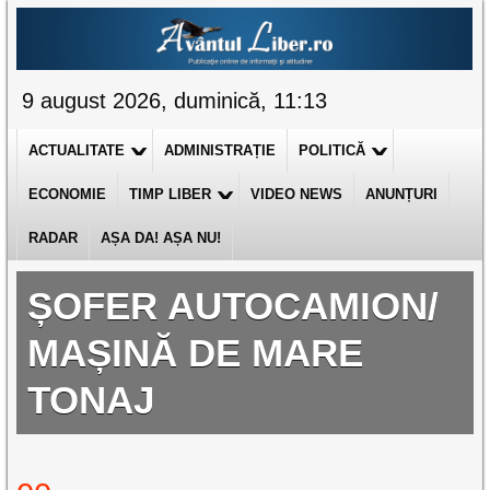
9 august 2026, duminică, 11:13
ACTUALITATE
ADMINISTRAȚIE
POLITICĂ
ECONOMIE
TIMP LIBER
VIDEO NEWS
ANUNȚURI
RADAR
AȘA DA! AȘA NU!
ȘOFER AUTOCAMION/
MAȘINĂ DE MARE
TONAJ