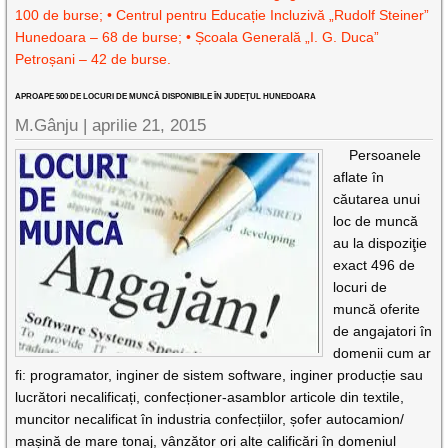
100 de burse; • Centrul pentru Educație Incluzivă „Rudolf Steiner”
Hunedoara – 68 de burse; • Școala Generală „I. G. Duca”
Petroșani – 42 de burse.
APROAPE 500 DE LOCURI DE MUNCĂ DISPONIBILE ÎN JUDEŢUL HUNEDOARA
M.Gânju |
aprilie 21, 2015
Persoanele
aflate în
căutarea unui
loc de muncă
au la dispoziţie
exact 496 de
locuri de
muncă oferite
de angajatori în
domenii cum ar
fi: programator, inginer de sistem software, inginer producție sau
lucrători necalificați, confecționer-asamblor articole din textile,
muncitor necalificat în industria confecțiilor, șofer autocamion/
mașină de mare tonaj, vânzător ori alte calificări în domeniul