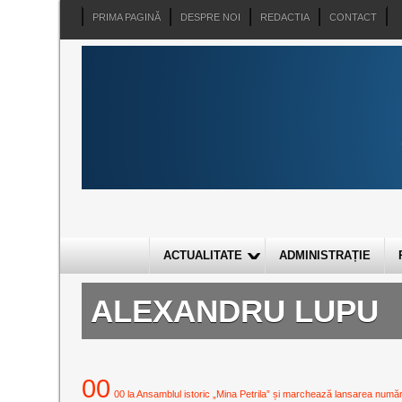
PRIMA PAGINĂ
DESPRE NOI
REDACTIA
CONTACT
ACTUALITATE
ADMINISTRAȚIE
ALEXANDRU LUPU
00
00 la Ansamblul istoric „Mina Petrila” și marchează lansarea numărulu