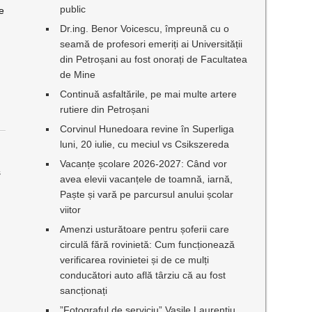
public
re
Dr.ing. Benor Voicescu, împreună cu o
seamă de profesori emeriți ai Universității
din Petroșani au fost onorați de Facultatea
de Mine
Continuă asfaltările, pe mai multe artere
rutiere din Petroșani
Corvinul Hunedoara revine în Superliga
luni, 20 iulie, cu meciul vs Csikszereda
.
Vacanțe școlare 2026-2027: Când vor
s
avea elevii vacanțele de toamnă, iarnă,
Paște și vară pe parcursul anului școlar
viitor
Amenzi usturătoare pentru șoferii care
circulă fără rovinietă: Cum funcționează
verificarea rovinietei și de ce mulți
conducători auto află târziu că au fost
sancționați
”Fotograful de serviciu” Vasile Laurențiu