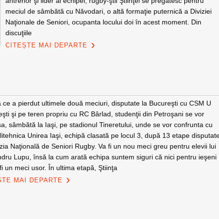
antrenor şi lider al echipei, rugby-ştii Ştiinţei se pregătesc pentru
meciul de sâmbătă cu Năvodari, o altă formaţie puternică a Diviziei
Naţionale de Seniori, ocupanta locului doi în acest moment. Din
discuţiile
CITEȘTE MAI DEPARTE
e a pierdut ultimele două meciuri, disputate la Bucureşti cu CSM U
şti şi pe teren propriu cu RC Bârlad, studenţii din Petroşani se vor
a, sâmbătă la Iaşi, pe stadionul Tineretului, unde se vor confrunta cu
itehnica Unirea Iaşi, echipă clasată pe locul 3, după 13 etape disputat
izia Naţională de Seniori Rugby. Va fi un nou meci greu pentru elevii lui
dru Lupu, însă la cum arată echipa suntem siguri că nici pentru ieşeni
fi un meci usor. În ultima etapă, Ştiinţa
ȘTE MAI DEPARTE