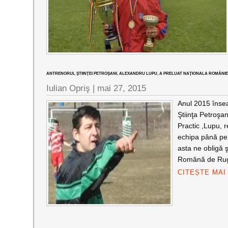
ANTRENORUL ŞTIINŢEI PETROŞANI, ALEXANDRU LUPU, A PRELUAT NAŢIONALA ROMÂNIE
Iulian Opriş |
mai 27, 2015
Anul 2015 înse
Ştiinţa Petroşan
Practic ,Lupu, 
echipa până pe l
asta ne obligă 
Română de Rugb
CITEȘTE MAI