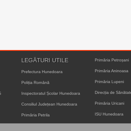
LEGĂTURI UTILE
Primăria Petroșani
Primăria Aninoasa
Prefectura Hunedoara
Primăria Lupeni
Poliția Română
Direcția de Sănăta
5
Inspectoratul Școlar Hunedoara
Primăria Uricani
Consiliul Județean Hunedoara
ISU Hunedoara
Primăria Petrila
Primăria Vulcan