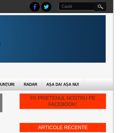
UNȚURI
RADAR
AȘA DA! AȘA NU!
FII PRIETENUL NOSTRU PE
FACEBOOK!
ARTICOLE RECENTE