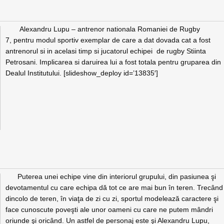
Alexandru Lupu – antrenor nationala Romaniei de Rugby
7, pentru modul sportiv exemplar de care a dat dovada cat a fost
antrenorul si in acelasi timp si jucatorul echipei de rugby Stiinta
Petrosani. Implicarea si daruirea lui a fost totala pentru gruparea din
Dealul Institutului. [slideshow_deploy id=’13835′]
Puterea unei echipe vine din interiorul grupului, din pasiunea şi
devotamentul cu care echipa dă tot ce are mai bun în teren. Trecând
dincolo de teren, în viaţa de zi cu zi, sportul modelează caractere şi
face cunoscute poveşti ale unor oameni cu care ne putem mândri
oriunde şi oricând. Un astfel de personaj este şi Alexandru Lupu,