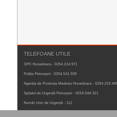
TELEFOANE UTILE
OPC Hunedoara - 0254.214.971
Poliția Petroșani - 0254.541.930
Agenția de Protecția Mediului Hunedoara - 0254.215.44
Spitalul de Urgență Petroșani - 0254.544.321
Număr Unic de Urgență - 112