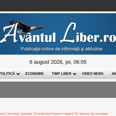
6 august 2026, joi, 06:05
POLITICĂ
ECONOMIE
TIMP LIBER
VIDEO NEWS
AN
i 7 al revistei „Ilustrația”
00 la Biserica Romano-Catolică ”Sf. Varvara” din municipiul