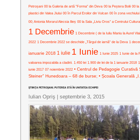
Petroșani
00 la Galeria de artă ”Forma” din Deva
00 la Peștera Bolii
00 la
plastici din Valea Jiului
00 în Parcul Eroilor din Vulcan
00 în zona vechiului
00; Antonia Morarul Alecsia Ilieș
00 la Sala „Liviu Oros” a Centrului Cult
1 Decembrie
1 Decembrie ( de la Iuliu Maniu la Aurel Vla
2022
1 Decembrie 2022 se deschide „Târgul de iarnă” de la Deva
1 dece
1 Iunie
1 iulie
ianuarie 2018
1 Iunie 2025
1 Iunie de la 
valoarea impozabila a cladirii.
1.450 lei
1.900 de lei de la 1 ianuarie 2018
1
• Centrul de Pedagogie Curativă 
iunie 2017
07 noiembrie 2022
Steiner” Hunedoara – 68 de burse; • Școala Generală „I
ŞTIINŢA PETROŞANI. PUTEREA STĂ ÎN UNITATEA ECHIPEI
Iulian Opriş |
septembrie 3, 2015