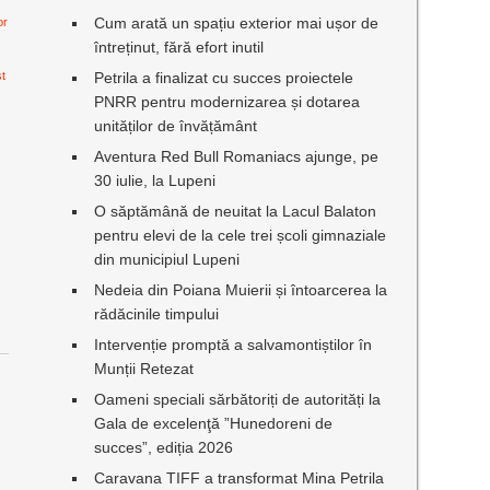
Cum arată un spațiu exterior mai ușor de
or
întreținut, fără efort inutil
st
Petrila a finalizat cu succes proiectele
PNRR pentru modernizarea și dotarea
unităților de învățământ
Aventura Red Bull Romaniacs ajunge, pe
30 iulie, la Lupeni
O săptămână de neuitat la Lacul Balaton
pentru elevi de la cele trei școli gimnaziale
din municipiul Lupeni
Nedeia din Poiana Muierii și întoarcerea la
rădăcinile timpului
Intervenție promptă a salvamontiștilor în
Munții Retezat
Oameni speciali sărbătoriți de autorități la
Gala de excelenţă ”Hunedoreni de
succes”, ediția 2026
Caravana TIFF a transformat Mina Petrila