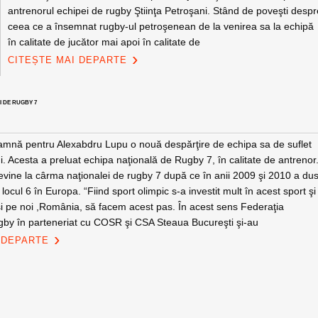
antrenorul echipei de rugby Ştiinţa Petroşani. Stând de poveşti desp
ceea ce a însemnat rugby-ul petroşenean de la venirea sa la echipă
în calitate de jucător mai apoi în calitate de
CITEȘTE MAI DEPARTE
I DE RUGBY 7
amnă pentru Alexabdru Lupu o nouă despărţire de echipa sa de suflet
i. Acesta a preluat echipa naţională de Rugby 7, în calitate de antrenor
revine la cârma naţionalei de rugby 7 după ce în anii 2009 şi 2010 a du
ocul 6 în Europa. “Fiind sport olimpic s-a investit mult în acest sport şi
şi pe noi ,România, să facem acest pas. În acest sens Federaţia
y în parteneriat cu COSR şi CSA Steaua Bucureşti şi-au
 DEPARTE