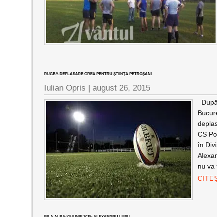
RUGBY. DEPLASARE GREA PENTRU ŞTIINŢA PETROŞANI
Iulian Opris |
august 26, 2015
După c
Bucure
deplas
CS Pol
în Div
Alexan
nu va 
CITE
BILA ALBA/ 05 IUNIE 2015- ALEXANDRU LUPU