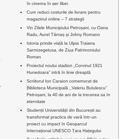
în cinema în aer liber.
Cum reduci costurile de livrare pentru
magazinul online – 7 strategii
Vin Zilele Municipiului Petroșani, cu Oana
Radu, Aurel Tămaș și Johny Romano
Istoria prinde viață la Ulpia Traiana
Sarmizegetusa, de Ziua Patrimoniului
Roman
Proiectul noului stadion „Corvinul 1921
Hunedoara” intră în linie dreaptă
Scriitorul Ion Caraion comemorat de
e
Biblioteca Municipală ,,Valeriu Butulescu”
Petroșani, la 40 de ani de la trecerea sa în
eternitate
Studenții Universității din București au
transformat practica de vară într-un
proiect cu impact în Geoparcul
Internațional UNESCO Țara Hațegului