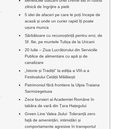
Beneficiile utilizării unei creme BB în rutina
zilnică de îngrijire a pielii
5 idei de afaceri pe care le poți începe de
acasă și unde un curier rapid îți poate
ușura munca
Sărbătoare cu recunoștință pentru eroi, de
Sf. Ilie, pe muntele Tulișa de la Uricani
20 Iulie – Ziua Lucrătorului din Serviciile
Publice de alimentare cu apă și de
canalizare
„Istorie și Tradiții” la ediția a VIII-a a
Festivalului Cetății Mălăiești
Patrimoniul fără frontiere la Ulpia Traiana
Sarmizegetusa
Zece bursieri ai Academiei Române în
tabăra de vară din Țara Hațegului
Green Line Valea Jiului: Toleranță zero
față de amenințări, intimidări și
comportamente agresive în transportul