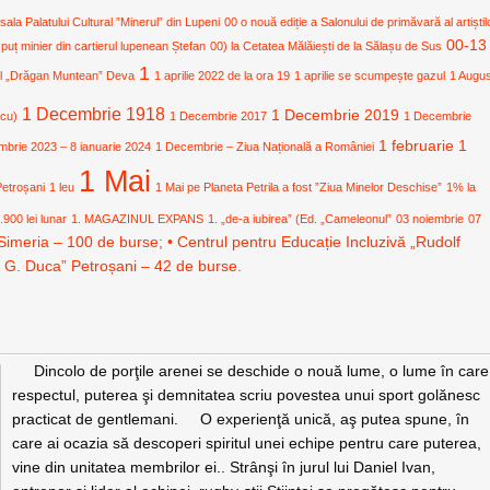
 sala Palatului Cultural ”Minerul” din Lupeni
00 o nouă ediție a Salonului de primăvară al artiștil
00-13
 puț minier din cartierul lupenean Ștefan
00) la Cetatea Mălăiești de la Sălașu de Sus
1
ural „Drăgan Muntean” Deva
1 aprilie 2022 de la ora 19
1 aprilie se scumpește gazul
1 Augu
1 Decembrie 1918
1 Decembrie 2019
icu)
1 Decembrie 2017
1 Decembrie
1 februarie
1
mbrie 2023 – 8 ianuarie 2024
1 Decembrie – Ziua Națională a României
1 Mai
Petroșani
1 leu
1 Mai pe Planeta Petrila a fost ”Ziua Minelor Deschise”
1% la
.900 lei lunar
1. MAGAZINUL EXPANS
1. „de-a iubirea” (Ed. „Cameleonul”
03 noiembrie
07
Simeria – 100 de burse; • Centrul pentru Educație Incluzivă „Rudolf
. G. Duca” Petroșani – 42 de burse.
Dincolo de porţile arenei se deschide o nouă lume, o lume în care
respectul, puterea şi demnitatea scriu povestea unui sport golănesc
practicat de gentlemani. O experienţă unică, aş putea spune, în
care ai ocazia să descoperi spiritul unei echipe pentru care puterea,
vine din unitatea membrilor ei.. Strânşi în jurul lui Daniel Ivan,