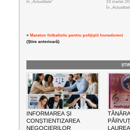
În „Actualitate”
23 martie 2
În „Actualitat
«
Maraton fotbalistic pentru poliţiştii hunedoreni
(Știre anterioară)
ȘTI
INFORMAREA ȘI
TÂNĂRA
CONȘTIENTIZAREA
PÂRVUȚ
NEGOCIERILOR
LAUREA