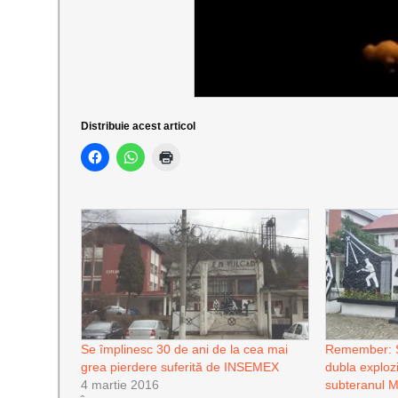
Distribuie acest articol
Se împlinesc 30 de ani de la cea mai
Remember: S-
grea pierdere suferită de INSEMEX
dubla exploz
4 martie 2016
subteranul M