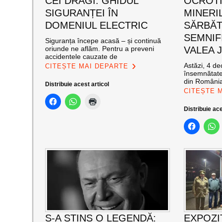
CEI DRAGI: GHIDUL
OCROT
SIGURANȚEI ÎN
MINERI
DOMENIUL ELECTRIC
SĂRBĂT
SEMNIF
Siguranța începe acasă – și continuă
oriunde ne aflăm. Pentru a preveni
VALEA J
accidentele cauzate de
Astăzi, 4 de
CITEȘTE MAI DEPARTE
însemnătate
din România
Distribuie acest articol
CITEȘTE 
Distribuie ace
S-A STINS O LEGENDĂ:
EXPOZI