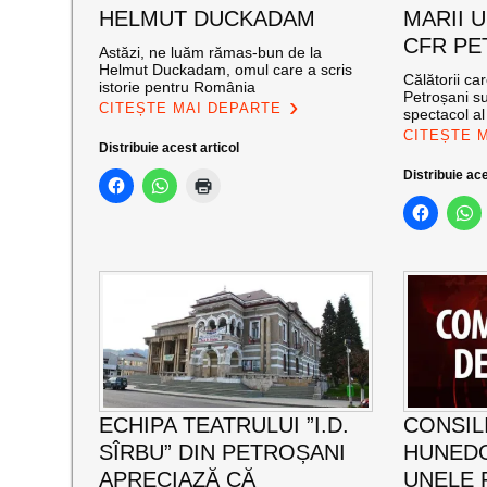
HELMUT DUCKADAM
MARII U
CFR PE
Astăzi, ne luăm rămas-bun de la
Helmut Duckadam, omul care a scris
Călătorii ca
istorie pentru România
Petroșani su
CITEȘTE MAI DEPARTE
spectacol a
CITEȘTE 
Distribuie acest articol
Distribuie ace
ECHIPA TEATRULUI ”I.D.
CONSIL
SÎRBU” DIN PETROȘANI
HUNED
APRECIAZĂ CĂ
UNELE 