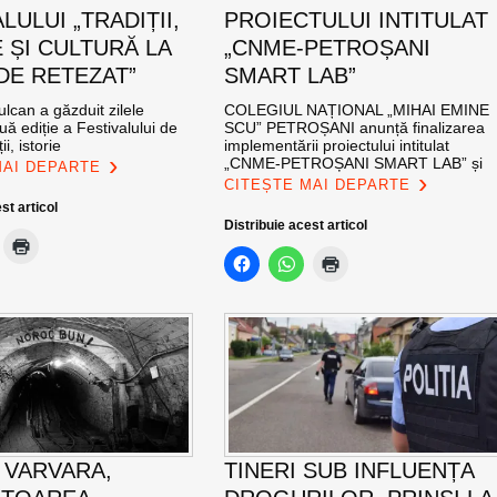
LULUI „TRADIȚII,
PROIECTULUI INTITULAT
 ȘI CULTURĂ LA
„CNME-PETROȘANI
DE RETEZAT”
SMART LAB”
ulcan a găzduit zilele
COLEGIUL NAȚIONAL „MIHAI EMINE
uă ediție a Festivalului de
SCU” PETROȘANI anunță finalizarea
ii, istorie
implementării proiectului intitulat
„CNME-PETROȘANI SMART LAB” și
MAI DEPARTE
CITEȘTE MAI DEPARTE
st articol
Distribuie acest articol
 VARVARA,
TINERI SUB INFLUENȚA