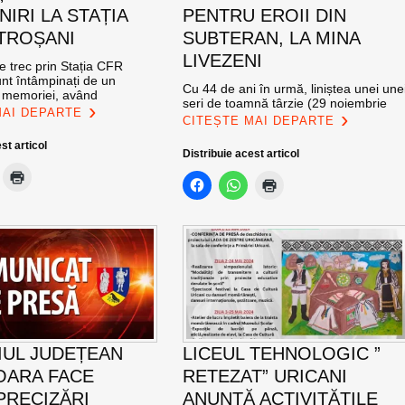
NIRI LA STAȚIA
PENTRU EROII DIN
TROȘANI
SUBTERAN, LA MINA
LIVEZENI
re trec prin Stația CFR
nt întâmpinați de un
Cu 44 de ani în urmă, liniștea unei une
l memoriei, având
seri de toamnă târzie (29 noiembrie
MAI DEPARTE
CITEȘTE MAI DEPARTE
st articol
Distribuie acest articol
IUL JUDEȚEAN
LICEUL TEHNOLOGIC ”
OARA FACE
RETEZAT” URICANI
PRECIZĂRI
ANUNȚĂ ACTIVITĂȚILE