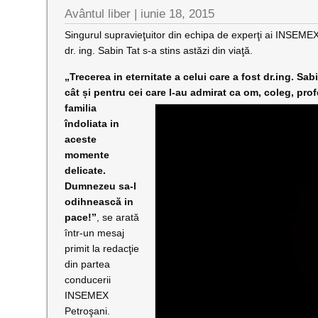
Avântul liber |
iunie 18, 2015
Singurul supravieţuitor din echipa de experţi ai INSEMEX
dr. ing. Sabin Tat s-a stins astăzi din viaţă.
„Trecerea in eternitate a celui care a fost dr.ing. S
cât și pentru cei care l-au admirat ca om, coleg, p
familia
îndoliata in
aceste
momente
delicate.
Dumnezeu sa-l
odihnească in
pace!”
, se arată
într-un mesaj
primit la redacţie
din partea
conducerii
INSEMEX
Petroşani.