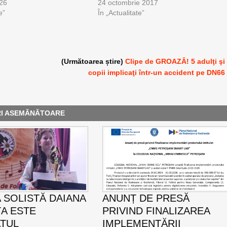
026
24 octombrie 2017
e”
În „Actualitate”
(Următoarea știre)
Clipe de GROAZĂ! 5 adulţi şi
copii implicaţi într-un accident pe DN66
RI ASEMĂNĂTOARE
 SOLISTĂ DAIANA
ANUNȚ DE PRESĂ
A ESTE
PRIVIND FINALIZAREA
TUL
IMPLEMENTĂRII