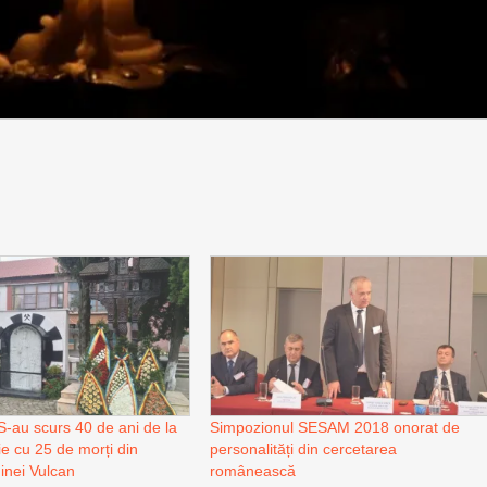
au scurs 40 de ani de la
Simpozionul SESAM 2018 onorat de
ie cu 25 de morți din
personalități din cercetarea
inei Vulcan
românească