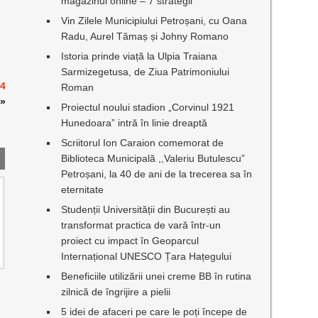
magazinul online – 7 strategii
Vin Zilele Municipiului Petroșani, cu Oana
Radu, Aurel Tămaș și Johny Romano
Istoria prinde viață la Ulpia Traiana
Sarmizegetusa, de Ziua Patrimoniului
 4
Roman
»
Proiectul noului stadion „Corvinul 1921
Hunedoara” intră în linie dreaptă
Scriitorul Ion Caraion comemorat de
Biblioteca Municipală ,,Valeriu Butulescu”
Petroșani, la 40 de ani de la trecerea sa în
eternitate
Studenții Universității din București au
transformat practica de vară într-un
proiect cu impact în Geoparcul
Internațional UNESCO Țara Hațegului
Beneficiile utilizării unei creme BB în rutina
zilnică de îngrijire a pielii
5 idei de afaceri pe care le poți începe de