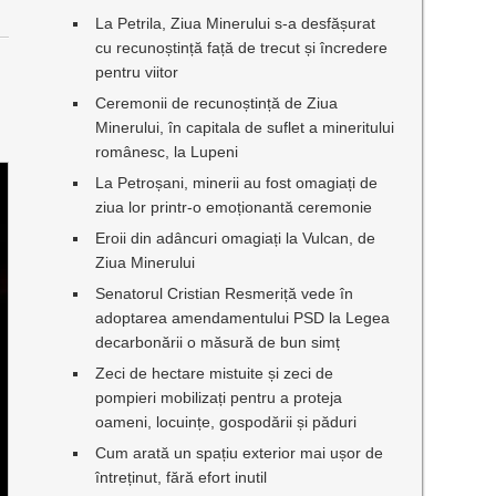
La Petrila, Ziua Minerului s-a desfășurat
cu recunoștință față de trecut și încredere
pentru viitor
Ceremonii de recunoștință de Ziua
Minerului, în capitala de suflet a mineritului
românesc, la Lupeni
La Petroșani, minerii au fost omagiați de
ziua lor printr-o emoționantă ceremonie
Eroii din adâncuri omagiați la Vulcan, de
Ziua Minerului
Senatorul Cristian Resmeriță vede în
adoptarea amendamentului PSD la Legea
decarbonării o măsură de bun simț
Zeci de hectare mistuite și zeci de
pompieri mobilizați pentru a proteja
oameni, locuințe, gospodării și păduri
Cum arată un spațiu exterior mai ușor de
întreținut, fără efort inutil