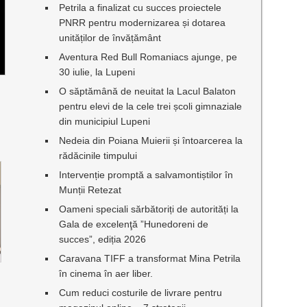
Petrila a finalizat cu succes proiectele
PNRR pentru modernizarea și dotarea
unităților de învățământ
Aventura Red Bull Romaniacs ajunge, pe
30 iulie, la Lupeni
O săptămână de neuitat la Lacul Balaton
pentru elevi de la cele trei școli gimnaziale
din municipiul Lupeni
Nedeia din Poiana Muierii și întoarcerea la
rădăcinile timpului
Intervenție promptă a salvamontiștilor în
Munții Retezat
Oameni speciali sărbătoriți de autorități la
Gala de excelenţă ”Hunedoreni de
succes”, ediția 2026
Caravana TIFF a transformat Mina Petrila
în cinema în aer liber.
Cum reduci costurile de livrare pentru