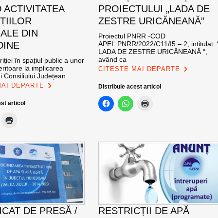
 ACTIVITATEA
PROIECTULUI „LADA DE
ȚIILOR
ZESTRE URICĂNEANĂ”
ALE DIN
Proiectul PNRR -COD
DINE
APEL:PNRR/2022/C11/I5 – 2, intitulat: 
LADA DE ZESTRE URICĂNEANĂ “,
având ca
iției în spațiul public a unor
eritoare la implicarea
CITEȘTE MAI DEPARTE
i Consiliului Județean
MAI DEPARTE
Distribuie acest articol
st articol
CAT DE PRESĂ /
RESTRICȚII DE APĂ