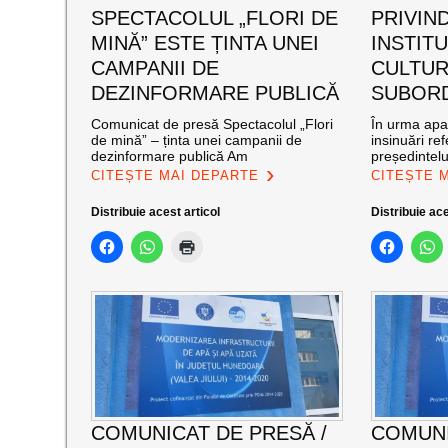
SPECTACOLUL „FLORI DE
PRIVIND
MINĂ” ESTE ȚINTA UNEI
INSTITU
CAMPANII DE
CULTUR
DEZINFORMARE PUBLICĂ
SUBOR
Comunicat de presă Spectacolul „Flori
În urma apar
de mină” – ținta unei campanii de
insinuări ref
dezinformare publică Am
președintelu
CITEȘTE MAI DEPARTE
CITEȘTE 
Distribuie acest articol
Distribuie ace
COMUNICAT DE PRESĂ /
COMUNI