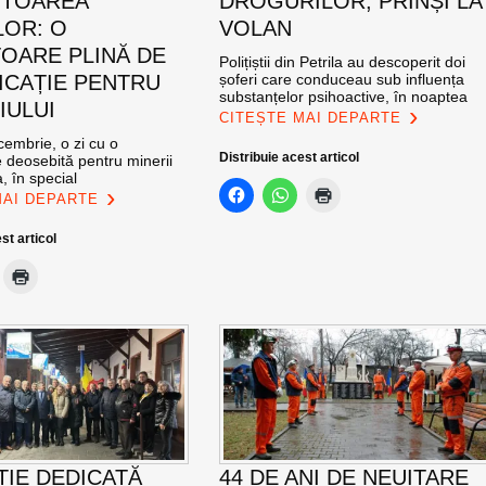
ITOAREA
DROGURILOR, PRINȘI LA
LOR: O
VOLAN
OARE PLINĂ DE
Polițiștii din Petrila au descoperit doi
ICAȚIE PENTRU
șoferi care conduceau sub influența
substanțelor psihoactive, în noaptea
IULUI
CITEȘTE MAI DEPARTE
cembrie, o zi cu o
Distribuie acest articol
 deosebită pentru minerii
, în special
MAI DEPARTE
st articol
ȚIE DEDICATĂ
44 DE ANI DE NEUITARE