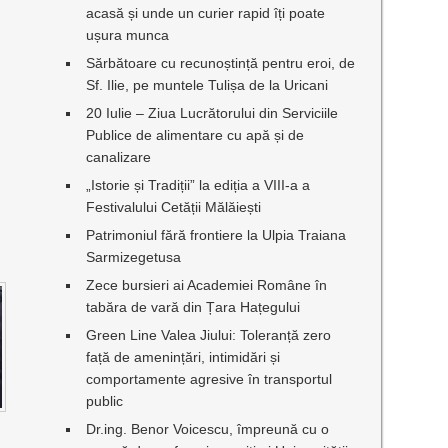
acasă și unde un curier rapid îți poate
ușura munca
Sărbătoare cu recunoștință pentru eroi, de
Sf. Ilie, pe muntele Tulișa de la Uricani
20 Iulie – Ziua Lucrătorului din Serviciile
Publice de alimentare cu apă și de
canalizare
„Istorie și Tradiții” la ediția a VIII-a a
Festivalului Cetății Mălăiești
Patrimoniul fără frontiere la Ulpia Traiana
Sarmizegetusa
Zece bursieri ai Academiei Române în
tabăra de vară din Țara Hațegului
Green Line Valea Jiului: Toleranță zero
față de amenințări, intimidări și
comportamente agresive în transportul
public
Dr.ing. Benor Voicescu, împreună cu o