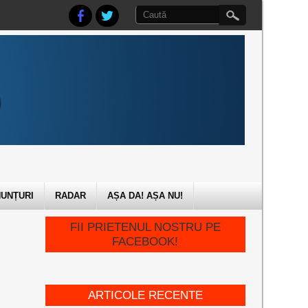
UNȚURI
RADAR
AȘA DA! AȘA NU!
FII PRIETENUL NOSTRU PE
FACEBOOK!
ARTICOLE RECENTE