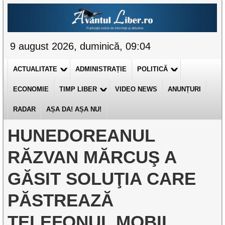
9 august 2026, duminică, 09:04
ACTUALITATE
ADMINISTRAȚIE
POLITICĂ
ECONOMIE
TIMP LIBER
VIDEO NEWS
ANUNȚURI
RADAR
AȘA DA! AȘA NU!
HUNEDOREANUL
RĂZVAN MĂRCUŞ A
GĂSIT SOLUŢIA CARE
PĂSTREAZĂ
TELEFONUL MOBIL