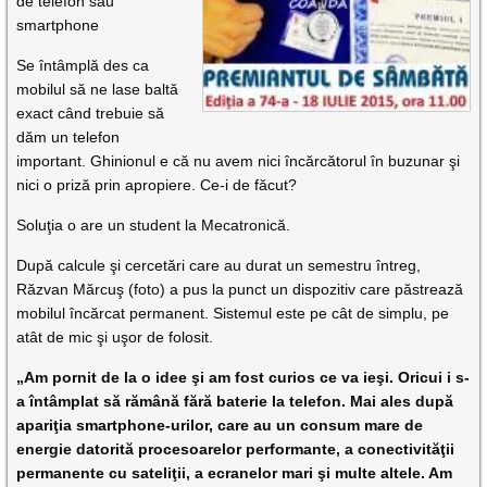
de telefon sau
smartphone
Se întâmplă des ca
mobilul să ne lase baltă
exact când trebuie să
dăm un telefon
important. Ghinionul e că nu avem nici încărcătorul în buzunar şi
nici o priză prin apropiere. Ce-i de făcut?
Soluţia o are un student la Mecatronică.
După calcule şi cercetări care au durat un semestru întreg,
Răzvan Mărcuş (foto) a pus la punct un dispozitiv care păstrează
mobilul încărcat permanent. Sistemul este pe cât de simplu, pe
atât de mic şi uşor de folosit.
„Am pornit de la o idee şi am fost curios ce va ieşi. Oricui i s-
a întâmplat să rămână fără baterie la telefon. Mai ales după
apariţia smartphone-urilor, care au un consum mare de
energie datorită procesoarelor performante, a conectivităţii
permanente cu sateliţii, a ecranelor mari şi multe altele. Am