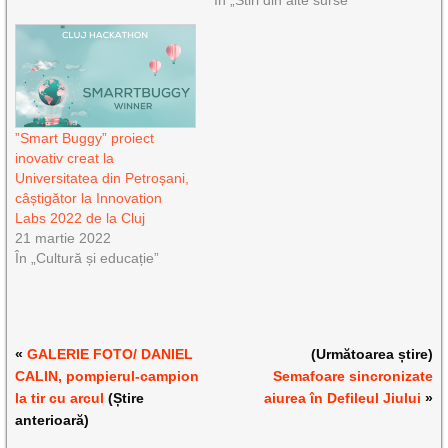
În „Stiri din alte surse”
”Smart Buggy” proiect
inovativ creat la
Universitatea din Petroșani,
câștigător la Innovation
Labs 2022 de la Cluj
21 martie 2022
În „Cultură și educație”
«
GALERIE FOTO/ DANIEL
(Următoarea știre)
CALIN, pompierul-campion
Semafoare sincronizate
la tir cu arcul
(Știre
aiurea în Defileul Jiului
»
anterioară)