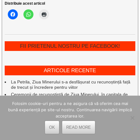
Distribuie acest articol
FII PRIETENUL NOSTRU PE FACEBOOK!
ARTICOLE RECENTE
La Petrila, Ziua Minerului s-a desfășurat cu recunoștință față
de trecut și încredere pentru viitor
Ceremonii de recunoștință de Ziua Minerului, în capitala de
suflet a mineritului românesc, la Lupeni
Folosim cookie-uri pentru a ne asigura că vă oferim cea mai
La Petroșani, minerii au fost omagiați de ziua lor printr-o
bună experiență pe site-ul nostru. Continuarea navigării implică
emoționantă ceremonie
acceptarea lor.
Eroii din adâncuri omagiați la Vulcan, de Ziua Minerului
Senatorul Cristian Resmeriță vede în adoptarea
OK
READ MORE
amendamentului PSD la Legea decarbonării o măsură de bun
simț