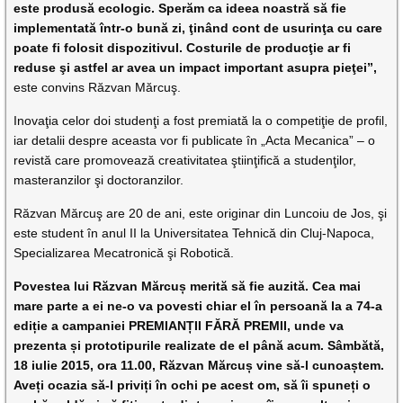
este produsă ecologic. Sperăm ca ideea noastră să fie
implementată într-o bună zi, ţinând cont de usurinţa cu care
poate fi folosit dispozitivul. Costurile de producţie ar fi
reduse şi astfel ar avea un impact important asupra pieţei”,
este convins Răzvan Mărcuş.
Inovaţia celor doi studenţi a fost premiată la o competiţie de profil,
iar detalii despre aceasta vor fi publicate în „Acta Mecanica” – o
revistă care promovează creativitatea ştiinţifică a studenţilor,
masteranzilor şi doctoranzilor.
Răzvan Mărcuş are 20 de ani, este originar din Luncoiu de Jos, şi
este student în anul II la Universitatea Tehnică din Cluj-Napoca,
Specializarea Mecatronică şi Robotică.
Povestea lui Răzvan Mărcuș merită să fie auzită. Cea mai
mare parte a ei ne-o va povesti chiar el în persoană la a 74-a
ediție a campaniei PREMIANȚII FĂRĂ PREMII, unde va
prezenta și prototipurile realizate de el până acum. Sâmbătă,
18 iulie 2015, ora 11.00, Răzvan Mărcuș vine să-l cunoaștem.
Aveți ocazia să-l priviți în ochi pe acest om, să îi spuneți o