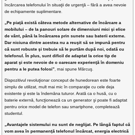
încărcarea telefonului în situaţii de urgenţă – fără a avea nevoie
de echipamente suplimentare.
„Pe piaţă există câteva metode alternative de încărcare a
mobilului – de la panouri solare de dimensiuni mici şi elice
de vânt, până la încărcarea prin sunete sau baterii externe.
Dar niciuna dintre acestea nu a reuşit să se impună pentru
că sunt robuste şi trebuie să le purtăm după noi, odată cu
telefonul. În plus, sunt dificil de adaptat la orice tip de
aparat şi este nevoie de o oarecare experienţă în domeniu
pentru a le putea folosi”
, mai spune Mărcuş.
Dispozitivul revoluţionar conceput de hunedorean este foarte
simplu de utilizat, mult mai mic în comparaţie cu cele deja
existente şi este la îndemâna tuturor. Arată ca o husă, cu o
baterie externă, funcţionează ca un generator şi poate fi adaptat
pentru orice model de telefon sau smartphone, completează
studentul.
„Avantajele sistemului nu sunt de neglijat. Pe lângă faptul că
vom avea în permanenţă telefonul încărcat, energia electrică