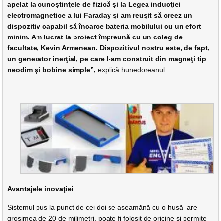
apelat la cunoştinţele de fizică şi la Legea inducţiei
electromagnetice a lui Faraday şi am reuşit să creez un
dispozitiv capabil să încarce bateria mobilului cu un efort
minim. Am lucrat la proiect împreună cu un coleg de
facultate, Kevin Armenean. Dispozitivul nostru este, de fapt,
un generator inerţial, pe care l-am construit din magneţi tip
neodim şi bobine simple”,
explică hunedoreanul.
Avantajele inovaţiei
Sistemul pus la punct de cei doi se aseamănă cu o husă, are
grosimea de 20 de milimetri, poate fi folosit de oricine şi permite