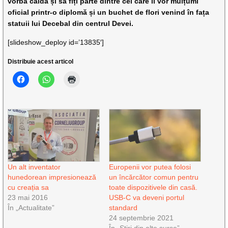
vorbă caldă și să fiți parte dintre cei care îi vor mulțumi
oficial printr-o diplomă și un buchet de flori venind în fața
statuii lui Decebal din centrul Devei.
[slideshow_deploy id=’13835′]
Distribuie acest articol
Un alt inventator
Europenii vor putea folosi
hunedorean impresionează
un încărcător comun pentru
cu creația sa
toate dispozitivele din casă.
23 mai 2016
USB-C va deveni portul
În „Actualitate”
standard
24 septembrie 2021