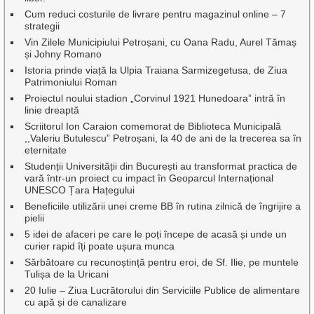
Cum reduci costurile de livrare pentru magazinul online – 7
strategii
Vin Zilele Municipiului Petroșani, cu Oana Radu, Aurel Tămaș
și Johny Romano
Istoria prinde viață la Ulpia Traiana Sarmizegetusa, de Ziua
Patrimoniului Roman
Proiectul noului stadion „Corvinul 1921 Hunedoara” intră în
linie dreaptă
Scriitorul Ion Caraion comemorat de Biblioteca Municipală
,,Valeriu Butulescu” Petroșani, la 40 de ani de la trecerea sa în
eternitate
Studenții Universității din București au transformat practica de
vară într-un proiect cu impact în Geoparcul Internațional
UNESCO Țara Hațegului
Beneficiile utilizării unei creme BB în rutina zilnică de îngrijire a
pielii
5 idei de afaceri pe care le poți începe de acasă și unde un
curier rapid îți poate ușura munca
Sărbătoare cu recunoștință pentru eroi, de Sf. Ilie, pe muntele
Tulișa de la Uricani
20 Iulie – Ziua Lucrătorului din Serviciile Publice de alimentare
cu apă și de canalizare