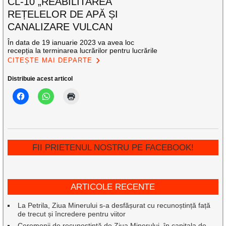
CL-10 „REABILITAREA
REȚELELOR DE APĂ ȘI
CANALIZARE VULCAN
În data de 19 ianuarie 2023 va avea loc
recepția la terminarea lucrărilor pentru lucrările
CITEȘTE MAI DEPARTE
Distribuie acest articol
FII PRIETENUL NOSTRU PE FACEBOOK!
ARTICOLE RECENTE
La Petrila, Ziua Minerului s-a desfășurat cu recunoștință față
de trecut și încredere pentru viitor
Ceremonii de recunoștință de Ziua Minerului, în capitala de