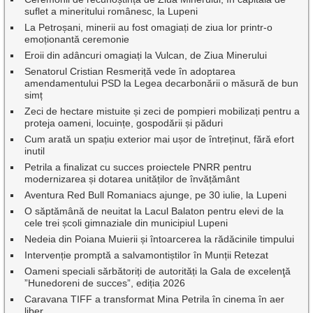
suflet a mineritului românesc, la Lupeni
La Petroșani, minerii au fost omagiați de ziua lor printr-o
emoționantă ceremonie
Eroii din adâncuri omagiați la Vulcan, de Ziua Minerului
Senatorul Cristian Resmeriță vede în adoptarea
amendamentului PSD la Legea decarbonării o măsură de bun
simț
Zeci de hectare mistuite și zeci de pompieri mobilizați pentru a
proteja oameni, locuințe, gospodării și păduri
Cum arată un spațiu exterior mai ușor de întreținut, fără efort
inutil
Petrila a finalizat cu succes proiectele PNRR pentru
modernizarea și dotarea unităților de învățământ
Aventura Red Bull Romaniacs ajunge, pe 30 iulie, la Lupeni
O săptămână de neuitat la Lacul Balaton pentru elevi de la
cele trei școli gimnaziale din municipiul Lupeni
Nedeia din Poiana Muierii și întoarcerea la rădăcinile timpului
Intervenție promptă a salvamontiștilor în Munții Retezat
Oameni speciali sărbătoriți de autorități la Gala de excelenţă
”Hunedoreni de succes”, ediția 2026
Caravana TIFF a transformat Mina Petrila în cinema în aer
liber.