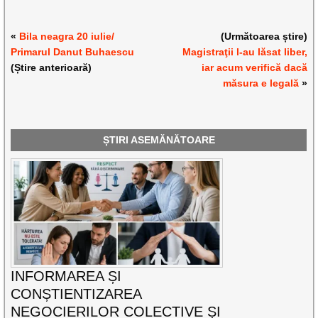
«
Bila neagra 20 iulie/
(Următoarea știre)
Primarul Danut Buhaescu
Magistraţii l-au lăsat liber,
(Știre anterioară)
iar acum verifică dacă
măsura e legală
»
ȘTIRI ASEMĂNĂTOARE
INFORMAREA ȘI
CONȘTIENTIZAREA
NEGOCIERILOR COLECTIVE ȘI