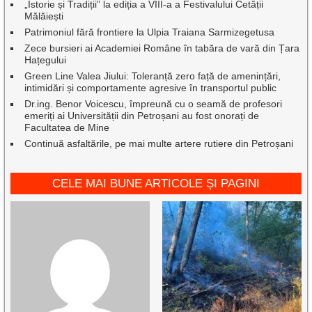
„Istorie și Tradiții” la ediția a VIII-a a Festivalului Cetății
Mălăiești
Patrimoniul fără frontiere la Ulpia Traiana Sarmizegetusa
Zece bursieri ai Academiei Române în tabăra de vară din Țara
Hațegului
Green Line Valea Jiului: Toleranță zero față de amenințări,
intimidări și comportamente agresive în transportul public
Dr.ing. Benor Voicescu, împreună cu o seamă de profesori
emeriți ai Universității din Petroșani au fost onorați de
Facultatea de Mine
Continuă asfaltările, pe mai multe artere rutiere din Petroșani
CELE MAI BUNE ARTICOLE ȘI PAGINI