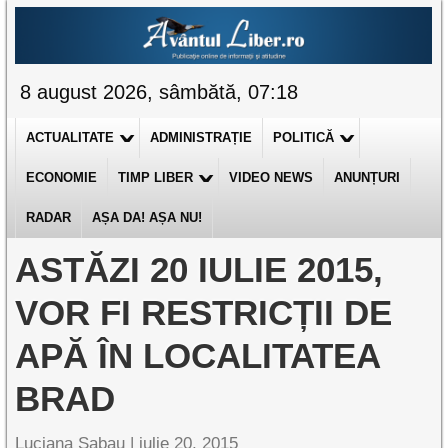
8 august 2026, sâmbătă, 07:18
ACTUALITATE
ADMINISTRAȚIE
POLITICĂ
ECONOMIE
TIMP LIBER
VIDEO NEWS
ANUNȚURI
RADAR
AȘA DA! AȘA NU!
ASTĂZI 20 IULIE 2015,
VOR FI RESTRICȚII DE
APĂ ÎN LOCALITATEA
BRAD
Luciana Sabau |
iulie 20, 2015