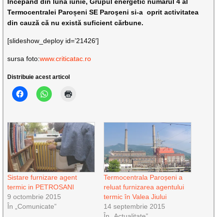
Începand din luna iunie, Grupul energetic numărul 4 al
Termocentralei Paroșeni SE Paroşeni si-a oprit activitatea
din cauză că nu există suficient cărbune.
[slideshow_deploy id=’21426′]
sursa foto:
www.criticatac.ro
Distribuie acest articol
Sistare furnizare agent
Termocentrala Paroșeni a
termic in PETROSANI
reluat furnizarea agentului
9 octombrie 2015
termic în Valea Jiului
În „Comunicate”
14 septembrie 2015
În „Actualitate”