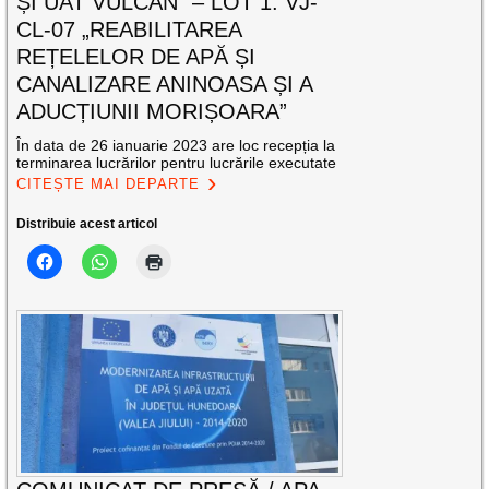
ȘI UAT VULCAN” – LOT 1: VJ-
CL-07 „REABILITAREA
REȚELELOR DE APĂ ȘI
CANALIZARE ANINOASA ȘI A
ADUCȚIUNII MORIȘOARA”
În data de 26 ianuarie 2023 are loc recepția la
terminarea lucrărilor pentru lucrările executate
CITEȘTE MAI DEPARTE
Distribuie acest articol