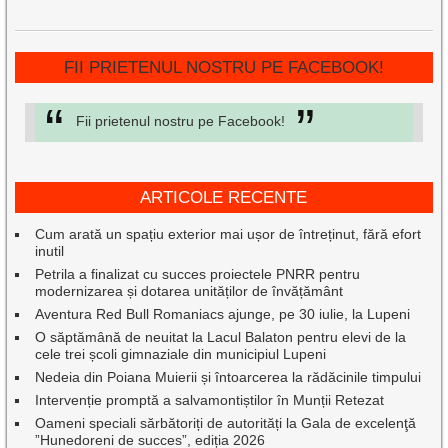
FII PRIETENUL NOSTRU PE FACEBOOK!
Fii prietenul nostru pe Facebook!
ARTICOLE RECENTE
Cum arată un spațiu exterior mai ușor de întreținut, fără efort
inutil
Petrila a finalizat cu succes proiectele PNRR pentru
modernizarea și dotarea unităților de învățământ
Aventura Red Bull Romaniacs ajunge, pe 30 iulie, la Lupeni
O săptămână de neuitat la Lacul Balaton pentru elevi de la
cele trei școli gimnaziale din municipiul Lupeni
Nedeia din Poiana Muierii și întoarcerea la rădăcinile timpului
Intervenție promptă a salvamontiștilor în Munții Retezat
Oameni speciali sărbătoriți de autorități la Gala de excelenţă
”Hunedoreni de succes”, ediția 2026