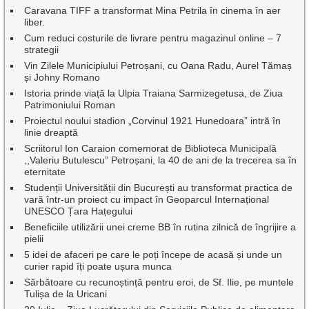
Caravana TIFF a transformat Mina Petrila în cinema în aer
liber.
Cum reduci costurile de livrare pentru magazinul online – 7
strategii
Vin Zilele Municipiului Petroșani, cu Oana Radu, Aurel Tămaș
și Johny Romano
Istoria prinde viață la Ulpia Traiana Sarmizegetusa, de Ziua
Patrimoniului Roman
Proiectul noului stadion „Corvinul 1921 Hunedoara” intră în
linie dreaptă
Scriitorul Ion Caraion comemorat de Biblioteca Municipală
,,Valeriu Butulescu” Petroșani, la 40 de ani de la trecerea sa în
eternitate
Studenții Universității din București au transformat practica de
vară într-un proiect cu impact în Geoparcul Internațional
UNESCO Țara Hațegului
Beneficiile utilizării unei creme BB în rutina zilnică de îngrijire a
pielii
5 idei de afaceri pe care le poți începe de acasă și unde un
curier rapid îți poate ușura munca
Sărbătoare cu recunoștință pentru eroi, de Sf. Ilie, pe muntele
Tulișa de la Uricani