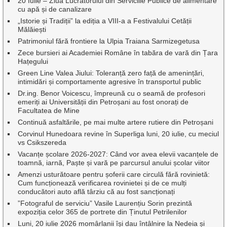
20 Iulie – Ziua Lucrătorului din Serviciile Publice de alimentare
cu apă și de canalizare
„Istorie și Tradiții” la ediția a VIII-a a Festivalului Cetății
Mălăiești
Patrimoniul fără frontiere la Ulpia Traiana Sarmizegetusa
Zece bursieri ai Academiei Române în tabăra de vară din Țara
Hațegului
Green Line Valea Jiului: Toleranță zero față de amenințări,
intimidări și comportamente agresive în transportul public
Dr.ing. Benor Voicescu, împreună cu o seamă de profesori
emeriți ai Universității din Petroșani au fost onorați de
Facultatea de Mine
Continuă asfaltările, pe mai multe artere rutiere din Petroșani
Corvinul Hunedoara revine în Superliga luni, 20 iulie, cu meciul
vs Csikszereda
Vacanțe școlare 2026-2027: Când vor avea elevii vacanțele de
toamnă, iarnă, Paște și vară pe parcursul anului școlar viitor
Amenzi usturătoare pentru șoferii care circulă fără rovinietă:
Cum funcționează verificarea rovinietei și de ce mulți
conducători auto află târziu că au fost sancționați
”Fotograful de serviciu” Vasile Laurențiu Sorin prezintă
expoziția celor 365 de portrete din Ținutul Petrilenilor
Luni, 20 iulie 2026 momârlanii își dau întâlnire la Nedeia și