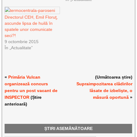
Directorul CEH, Emil Floruţ,
ascunde lipsa de huilă în
spatele unor comunicate
seci?!
9 octombrie 2015
În „Actualitate”
«
Primăria Vulcan
(Următoarea știre)
organizează concurs
Supraimpozitarea clădirilor
pentru un post vacant de
lăsate de izbelişte, o
INSPECTOR
(Știre
măsură oportună
»
anterioară)
ȘTIRI ASEMĂNĂTOARE