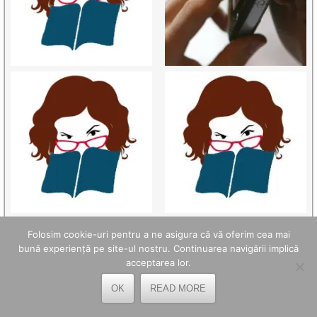
Folosim cookie-uri pentru a ne asigura că vă oferim cea mai
bună experiență pe site-ul nostru. Continuarea navigării implică
acceptarea lor.
OK
READ MORE