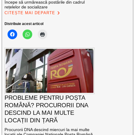
începe să urmărească postările din cadrul
rețelelor de socializare
CITEȘTE MAI DEPARTE
Distribuie acest articol
PROBLEME PENTRU POȘTA
ROMÂNĂ? PROCURORII DNA
DESCIND LA MAI MULTE
LOCAȚII DIN ȚARĂ
Procurorii DNA descind miercuri la mai multe
locații ale Companiei Naționale Poșta Română,