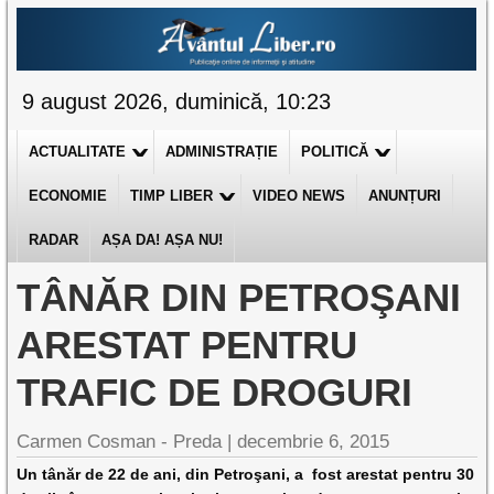
9 august 2026, duminică, 10:23
ACTUALITATE
ADMINISTRAȚIE
POLITICĂ
ECONOMIE
TIMP LIBER
VIDEO NEWS
ANUNȚURI
RADAR
AȘA DA! AȘA NU!
TÂNĂR DIN PETROŞANI
ARESTAT PENTRU
TRAFIC DE DROGURI
Carmen Cosman - Preda |
decembrie 6, 2015
Un tânăr de 22 de ani, din Petroşani, a fost arestat pentru 30