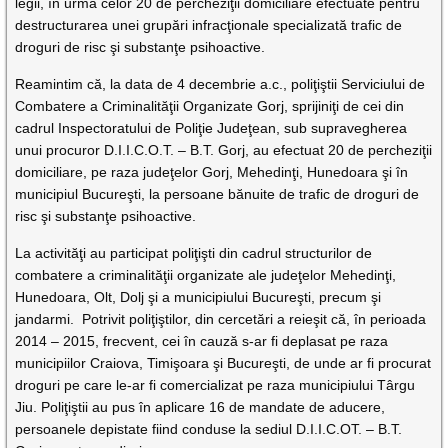
legii, în urma celor 20 de percheziţii domiciliare efectuate pentru
destructurarea unei grupări infracţionale specializată trafic de
droguri de risc şi substanţe psihoactive.
Reamintim că, la data de 4 decembrie a.c., poliţiştii Serviciului de
Combatere a Criminalităţii Organizate Gorj, sprijiniţi de cei din
cadrul Inspectoratului de Poliţie Judeţean, sub supravegherea
unui procuror D.I.I.C.O.T. – B.T. Gorj, au efectuat 20 de percheziţii
domiciliare, pe raza judeţelor Gorj, Mehedinţi, Hunedoara şi în
municipiul Bucureşti, la persoane bănuite de trafic de droguri de
risc şi substanţe psihoactive.
La activităţi au participat poliţişti din cadrul structurilor de
combatere a criminalităţii organizate ale judeţelor Mehedinţi,
Hunedoara, Olt, Dolj şi a municipiului Bucureşti, precum şi
jandarmi. Potrivit poliţiştilor, din cercetări a reieşit că, în perioada
2014 – 2015, frecvent, cei în cauză s-ar fi deplasat pe raza
municipiilor Craiova, Timişoara şi Bucureşti, de unde ar fi procurat
droguri pe care le-ar fi comercializat pe raza municipiului Târgu
Jiu. Poliţiştii au pus în aplicare 16 de mandate de aducere,
persoanele depistate fiind conduse la sediul D.I.I.C.OT. – B.T.