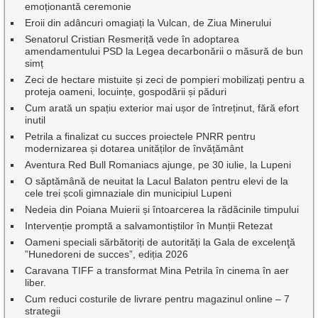
emoționantă ceremonie
Eroii din adâncuri omagiați la Vulcan, de Ziua Minerului
Senatorul Cristian Resmeriță vede în adoptarea
amendamentului PSD la Legea decarbonării o măsură de bun
simț
Zeci de hectare mistuite și zeci de pompieri mobilizați pentru a
proteja oameni, locuințe, gospodării și păduri
Cum arată un spațiu exterior mai ușor de întreținut, fără efort
inutil
Petrila a finalizat cu succes proiectele PNRR pentru
modernizarea și dotarea unităților de învățământ
Aventura Red Bull Romaniacs ajunge, pe 30 iulie, la Lupeni
O săptămână de neuitat la Lacul Balaton pentru elevi de la
cele trei școli gimnaziale din municipiul Lupeni
Nedeia din Poiana Muierii și întoarcerea la rădăcinile timpului
Intervenție promptă a salvamontiștilor în Munții Retezat
Oameni speciali sărbătoriți de autorități la Gala de excelenţă
”Hunedoreni de succes”, ediția 2026
Caravana TIFF a transformat Mina Petrila în cinema în aer
liber.
Cum reduci costurile de livrare pentru magazinul online – 7
strategii