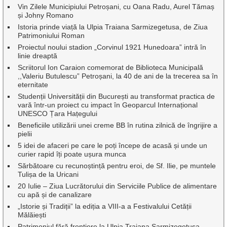
Vin Zilele Municipiului Petroșani, cu Oana Radu, Aurel Tămaș
și Johny Romano
Istoria prinde viață la Ulpia Traiana Sarmizegetusa, de Ziua
Patrimoniului Roman
Proiectul noului stadion „Corvinul 1921 Hunedoara” intră în
linie dreaptă
Scriitorul Ion Caraion comemorat de Biblioteca Municipală
,,Valeriu Butulescu” Petroșani, la 40 de ani de la trecerea sa în
eternitate
Studenții Universității din București au transformat practica de
vară într-un proiect cu impact în Geoparcul Internațional
UNESCO Țara Hațegului
Beneficiile utilizării unei creme BB în rutina zilnică de îngrijire a
pielii
5 idei de afaceri pe care le poți începe de acasă și unde un
curier rapid îți poate ușura munca
Sărbătoare cu recunoștință pentru eroi, de Sf. Ilie, pe muntele
Tulișa de la Uricani
20 Iulie – Ziua Lucrătorului din Serviciile Publice de alimentare
cu apă și de canalizare
„Istorie și Tradiții” la ediția a VIII-a a Festivalului Cetății
Mălăiești
Patrimoniul fără frontiere la Ulpia Traiana Sarmizegetusa