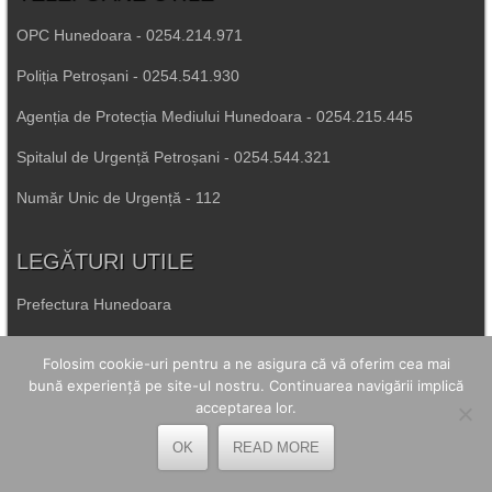
OPC Hunedoara - 0254.214.971
Poliția Petroșani - 0254.541.930
Agenția de Protecția Mediului Hunedoara - 0254.215.445
Spitalul de Urgență Petroșani - 0254.544.321
Număr Unic de Urgență - 112
LEGĂTURI UTILE
Prefectura Hunedoara
Poliția Română
Folosim cookie-uri pentru a ne asigura că vă oferim cea mai
bună experiență pe site-ul nostru. Continuarea navigării implică
Inspectoratul Școlar Hunedoara
acceptarea lor.
Consiliul Județean Hunedoara
OK
READ MORE
Primăria Petrila