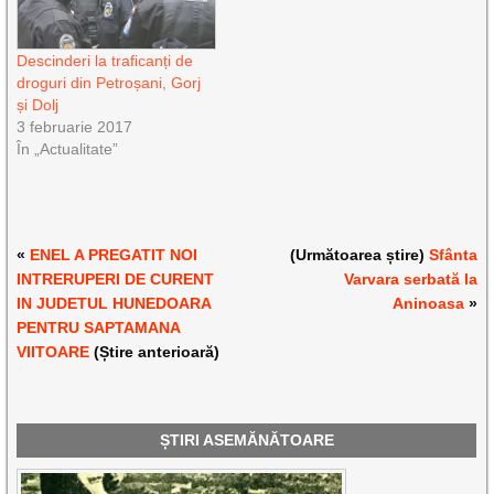
Descinderi la traficanți de
droguri din Petroșani, Gorj
și Dolj
3 februarie 2017
În „Actualitate”
«
ENEL A PREGATIT NOI
(Următoarea știre)
Sfânta
INTRERUPERI DE CURENT
Varvara serbată la
IN JUDETUL HUNEDOARA
Aninoasa
»
PENTRU SAPTAMANA
VIITOARE
(Știre anterioară)
ȘTIRI ASEMĂNĂTOARE