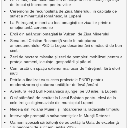
de trecut și încredere pentru viitor
Ceremonii de recunoștință de Ziua Minerului, în capitala de
suflet a mineritului românesc, la Lupeni
La Petroșani, minerii au fost omagiați de ziua lor printr-o
emoționantă ceremonie
Eroii din adâncuri omagiați la Vulcan, de Ziua Minerului
Senatorul Cristian Resmeriță vede în adoptarea
amendamentului PSD la Legea decarbonării o măsură de bun
simț
Zeci de hectare mistuite și zeci de pompieri mobilizați pentru a
proteja oameni, locuințe, gospodării și păduri
Cum arată un spațiu exterior mai ușor de întreținut, fără efort
inutil
Petrila a finalizat cu succes proiectele PNRR pentru
modernizarea și dotarea unităților de învățământ
Aventura Red Bull Romaniacs ajunge, pe 30 iulie, la Lupeni
O săptămână de neuitat la Lacul Balaton pentru elevi de la
cele trei școli gimnaziale din municipiul Lupeni
Nedeia din Poiana Muierii și întoarcerea la rădăcinile timpului
Intervenție promptă a salvamontiștilor în Munții Retezat
Oameni speciali sărbătoriți de autorități la Gala de excelenţă
”Hunedoreni de succes”, ediția 2026