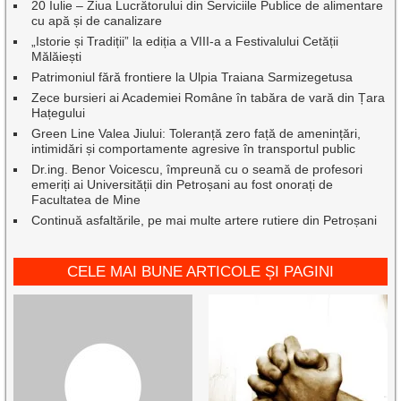
20 Iulie – Ziua Lucrătorului din Serviciile Publice de alimentare
cu apă și de canalizare
„Istorie și Tradiții” la ediția a VIII-a a Festivalului Cetății
Mălăiești
Patrimoniul fără frontiere la Ulpia Traiana Sarmizegetusa
Zece bursieri ai Academiei Române în tabăra de vară din Țara
Hațegului
Green Line Valea Jiului: Toleranță zero față de amenințări,
intimidări și comportamente agresive în transportul public
Dr.ing. Benor Voicescu, împreună cu o seamă de profesori
emeriți ai Universității din Petroșani au fost onorați de
Facultatea de Mine
Continuă asfaltările, pe mai multe artere rutiere din Petroșani
CELE MAI BUNE ARTICOLE ȘI PAGINI