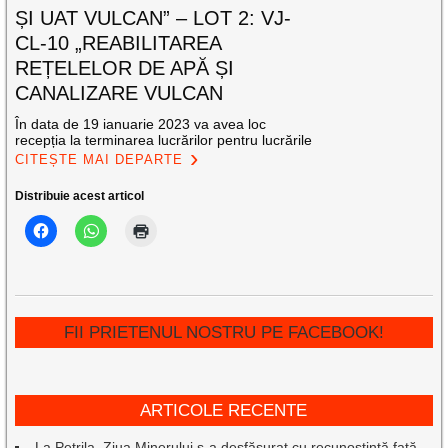
ȘI UAT VULCAN” – LOT 2: VJ-
CL-10 „REABILITAREA
REȚELELOR DE APĂ ȘI
CANALIZARE VULCAN
În data de 19 ianuarie 2023 va avea loc
recepția la terminarea lucrărilor pentru lucrările
CITEȘTE MAI DEPARTE
Distribuie acest articol
FII PRIETENUL NOSTRU PE FACEBOOK!
ARTICOLE RECENTE
La Petrila, Ziua Minerului s-a desfășurat cu recunoștință față