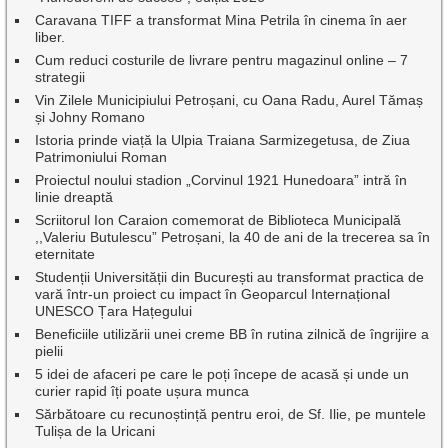
Caravana TIFF a transformat Mina Petrila în cinema în aer
liber.
Cum reduci costurile de livrare pentru magazinul online – 7
strategii
Vin Zilele Municipiului Petroșani, cu Oana Radu, Aurel Tămaș
și Johny Romano
Istoria prinde viață la Ulpia Traiana Sarmizegetusa, de Ziua
Patrimoniului Roman
Proiectul noului stadion „Corvinul 1921 Hunedoara” intră în
linie dreaptă
Scriitorul Ion Caraion comemorat de Biblioteca Municipală
,,Valeriu Butulescu” Petroșani, la 40 de ani de la trecerea sa în
eternitate
Studenții Universității din București au transformat practica de
vară într-un proiect cu impact în Geoparcul Internațional
UNESCO Țara Hațegului
Beneficiile utilizării unei creme BB în rutina zilnică de îngrijire a
pielii
5 idei de afaceri pe care le poți începe de acasă și unde un
curier rapid îți poate ușura munca
Sărbătoare cu recunoștință pentru eroi, de Sf. Ilie, pe muntele
Tulișa de la Uricani