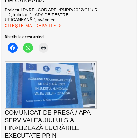
URICĂNEANĂ”
Proiectul PNRR -COD APEL:PNRR/2022/C11/I5
– 2, intitulat: “ LADA DE ZESTRE
URICĂNEANĂ “, având ca
CITEȘTE MAI DEPARTE
Distribuie acest articol
COMUNICAT DE PRESĂ / APA
SERV VALEA JIULUI S.A.
FINALIZEAZĂ LUCRĂRILE
EXECUTATE PRIN