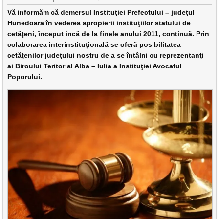
Vă informăm că demersul Instituţiei Prefectului – judeţul
Hunedoara în vederea apropierii instituţiilor statului de
cetăţeni, început încă de la finele anului 2011, continuă. Prin
colaborarea interinstituțională se oferă posibilitatea
cetăţenilor judeţului nostru de a se întâlni cu reprezentanţi
ai Biroului Teritorial Alba – Iulia a Instituţiei Avocatul
Poporului.