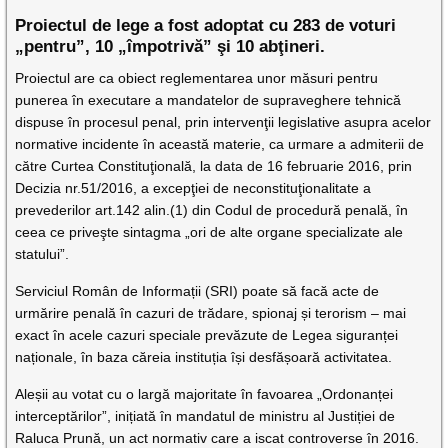
Proiectul de lege a fost adoptat cu 283 de voturi
„pentru”, 10 „împotrivă” şi 10 abţineri.
Proiectul are ca obiect reglementarea unor măsuri pentru
punerea în executare a mandatelor de supraveghere tehnică
dispuse în procesul penal, prin intervenţii legislative asupra acelor
normative incidente în această materie, ca urmare a admiterii de
către Curtea Constituţională, la data de 16 februarie 2016, prin
Decizia nr.51/2016, a excepţiei de neconstituţionalitate a
prevederilor art.142 alin.(1) din Codul de procedură penală, în
ceea ce priveşte sintagma „ori de alte organe specializate ale
statului”.
Serviciul Român de Informații (SRI) poate să facă acte de
urmărire penală în cazuri de trădare, spionaj și terorism – mai
exact în acele cazuri speciale prevăzute de Legea siguranței
naționale, în baza căreia instituția își desfășoară activitatea.
Aleșii au votat cu o largă majoritate în favoarea „Ordonanței
interceptărilor”, inițiată în mandatul de ministru al Justiției de
Raluca Prună, un act normativ care a iscat controverse în 2016.