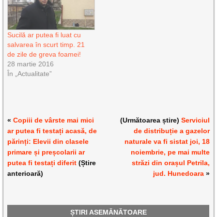
Sucilă ar putea fi luat cu
salvarea în scurt timp. 21
de zile de greva foamei!
28 martie 2016
În „Actualitate”
«
Copiii de vârste mai mici
(Următoarea știre)
Serviciul
ar putea fi testați acasă, de
de distribuție a gazelor
părinți: Elevii din clasele
naturale va fi sistat joi, 18
primare și preșcolarii ar
noiembrie, pe mai multe
putea fi testați diferit
(Știre
străzi din orașul Petrila,
anterioară)
jud. Hunedoara
»
ȘTIRI ASEMĂNĂTOARE