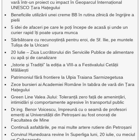
vară într-un proiect cu impact în Geoparcul Internațional
UNESCO Țara Hațegului
Beneficiile utilizării unei creme BB în rutina zilnică de îngrijire a
pielii
5 idei de afaceri pe care le poți începe de acasă și unde un
curier rapid îți poate ușura munca
Sărbătoare cu recunoștință pentru eroi, de Sf. Ilie, pe muntele
Tulișa de la Uricani
20 Iulie – Ziua Lucrătorului din Serviciile Publice de alimentare
cu apă și de canalizare
„Istorie și Tradiții” la ediția a VIII-a a Festivalului Cetății
Mălăiești
Patrimoniul fără frontiere la Ulpia Traiana Sarmizegetusa
Zece bursieri ai Academiei Române în tabăra de vară din Țara
Hațegului
Green Line Valea Jiului: Toleranță zero față de amenințări,
intimidări și comportamente agresive în transportul public
Dr.ing. Benor Voicescu, împreună cu o seamă de profesori
emeriți ai Universității din Petroșani au fost onorați de
Facultatea de Mine
Continuă asfaltările, pe mai multe artere rutiere din Petroșani
Corvinul Hunedoara revine în Superliga luni, 20 iulie, cu meciul
vs Csikszereda