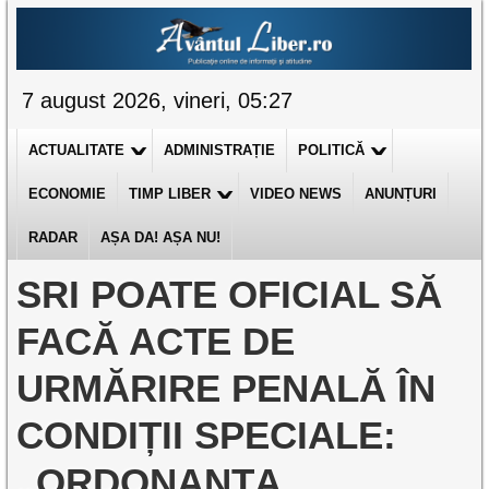
7 august 2026, vineri, 05:27
ACTUALITATE
ADMINISTRAȚIE
POLITICĂ
ECONOMIE
TIMP LIBER
VIDEO NEWS
ANUNȚURI
RADAR
AȘA DA! AȘA NU!
SRI POATE OFICIAL SĂ
FACĂ ACTE DE
URMĂRIRE PENALĂ ÎN
CONDIȚII SPECIALE:
„ORDONANȚA