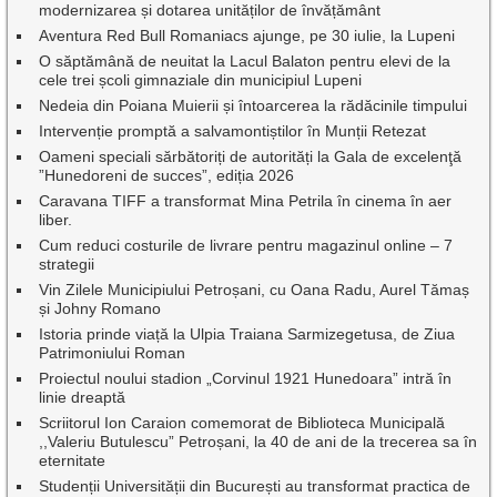
modernizarea și dotarea unităților de învățământ
Aventura Red Bull Romaniacs ajunge, pe 30 iulie, la Lupeni
O săptămână de neuitat la Lacul Balaton pentru elevi de la
cele trei școli gimnaziale din municipiul Lupeni
Nedeia din Poiana Muierii și întoarcerea la rădăcinile timpului
Intervenție promptă a salvamontiștilor în Munții Retezat
Oameni speciali sărbătoriți de autorități la Gala de excelenţă
”Hunedoreni de succes”, ediția 2026
Caravana TIFF a transformat Mina Petrila în cinema în aer
liber.
Cum reduci costurile de livrare pentru magazinul online – 7
strategii
Vin Zilele Municipiului Petroșani, cu Oana Radu, Aurel Tămaș
și Johny Romano
Istoria prinde viață la Ulpia Traiana Sarmizegetusa, de Ziua
Patrimoniului Roman
Proiectul noului stadion „Corvinul 1921 Hunedoara” intră în
linie dreaptă
Scriitorul Ion Caraion comemorat de Biblioteca Municipală
,,Valeriu Butulescu” Petroșani, la 40 de ani de la trecerea sa în
eternitate
Studenții Universității din București au transformat practica de