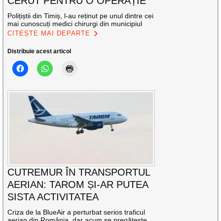
CERUT PENTRU O OPERAȚIE
Polițiștii din Timiș, l-au reținut pe unul dintre cei
mai cunoscuți medici chirurgi din municipiul
CITEȘTE MAI DEPARTE
Distribuie acest articol
CUTREMUR ÎN TRANSPORTUL
AERIAN: TAROM ȘI-AR PUTEA
SISTA ACTIVITATEA
Criza de la BlueAir a perturbat serios traficul
aerian din România, dar acum se pregătește