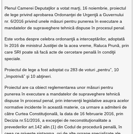
Plenul Camerei Deputaţilor a votat marţi, 16 noiembrie, proiectul
de lege privind aprobarea Ordonanţei de Urgenţă a Guvernului
nr. 6/2016 privind unele măsuri pentru punerea în executare a
mandatelor de supraveghere tehnică dispuse în procesul penal.
Este vorba despre celebra ordonanţă a interceptărilor, adoptată
în 2016 de ministrul Justiţiei de la acea vreme, Raluca Prună, prin
care SRI poate să facă acte de cercetare penală în condiţii
speciale.
Proiectul de lege a fost adoptat cu 283 de voturi „pentru”, 10
„împotrivă” şi 10 abţineri.
Proiectul are ca obiect reglementarea unor măsuri pentru
punerea în executare a mandatelor de supraveghere tehnică
dispuse în procesul penal, prin intervenţii legislative asupra acelor
normative incidente în această materie, ca urmare a admiterii de
către Curtea Constituţională, la data de 16 februarie 2016, prin
Decizia nr.51/2016, a excepţiei de neconstituţionalitate a
prevederilor art.142 alin.(1) din Codul de procedură penală, în
ceea ce priveşte sintagma „ori de alte organe specializate ale