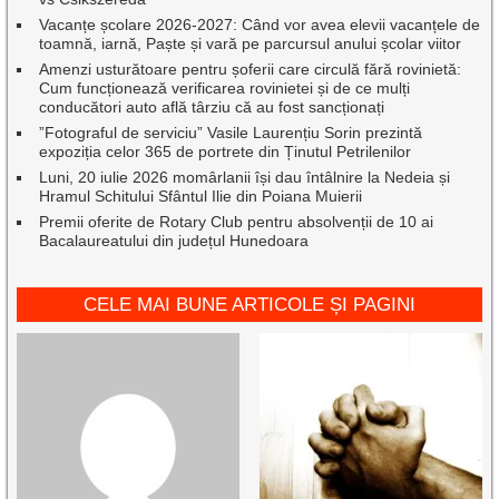
Vacanțe școlare 2026-2027: Când vor avea elevii vacanțele de
toamnă, iarnă, Paște și vară pe parcursul anului școlar viitor
Amenzi usturătoare pentru șoferii care circulă fără rovinietă:
Cum funcționează verificarea rovinietei și de ce mulți
conducători auto află târziu că au fost sancționați
”Fotograful de serviciu” Vasile Laurențiu Sorin prezintă
expoziția celor 365 de portrete din Ținutul Petrilenilor
Luni, 20 iulie 2026 momârlanii își dau întâlnire la Nedeia și
Hramul Schitului Sfântul Ilie din Poiana Muierii
Premii oferite de Rotary Club pentru absolvenții de 10 ai
Bacalaureatului din județul Hunedoara
CELE MAI BUNE ARTICOLE ȘI PAGINI