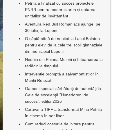
Petrila a finalizat cu succes proiectele
PNRR pentru modernizarea și dotarea
unităților de învățământ
Aventura Red Bull Romaniacs ajunge, pe
30 iulie, la Lupeni
O săptămână de neuitat la Lacul Balaton
pentru elevi de la cele trei școli gimnaziale
din municipiul Lupeni
Nedeia din Poiana Muierii și întoarcerea la
rădăcinile timpului
Intervenție promptă a salvamontiștilor în
Munții Retezat
Oameni speciali sărbătoriți de autorități la
Gala de excelenţă ”Hunedoreni de
succes”, ediția 2026
Caravana TIFF a transformat Mina Petrila
în cinema în aer liber.
Cum reduci costurile de livrare pentru