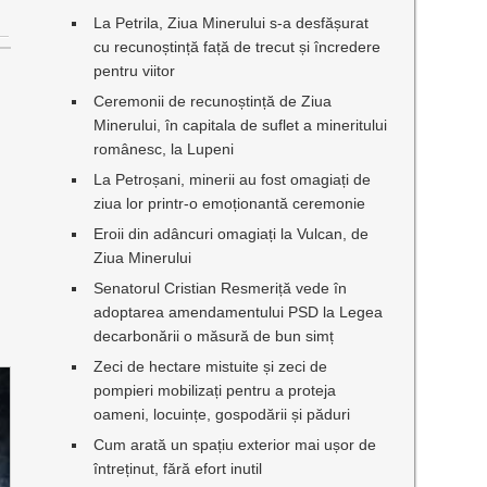
La Petrila, Ziua Minerului s-a desfășurat
cu recunoștință față de trecut și încredere
pentru viitor
Ceremonii de recunoștință de Ziua
Minerului, în capitala de suflet a mineritului
românesc, la Lupeni
La Petroșani, minerii au fost omagiați de
ziua lor printr-o emoționantă ceremonie
Eroii din adâncuri omagiați la Vulcan, de
Ziua Minerului
Senatorul Cristian Resmeriță vede în
adoptarea amendamentului PSD la Legea
decarbonării o măsură de bun simț
Zeci de hectare mistuite și zeci de
pompieri mobilizați pentru a proteja
oameni, locuințe, gospodării și păduri
Cum arată un spațiu exterior mai ușor de
întreținut, fără efort inutil