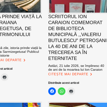
 PRINDE VIAȚĂ LA
SCRIITORUL ION
TRAIANA
CARAION COMEMORAT
EGETUSA, DE
DE BIBLIOTECA
ATRIMONIULUI
MUNICIPALĂ ,,VALERIU
BUTULESCU” PETROȘANI
LA 40 DE ANI DE LA
 zile, istoria prinde viață la
na Sarmizegetusa! Publicul
TRECEREA SA ÎN
istorie
ETERNITATE
MAI DEPARTE
Astăzi, 21 iulie 2026, se împlinesc 40
st articol
de ani de la moartea lui Ion Caraion
CITEȘTE MAI DEPARTE
Distribuie acest articol