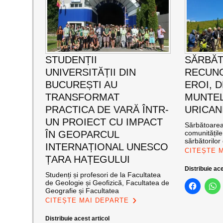
STUDENȚII
SĂRBĂ
UNIVERSITĂȚII DIN
RECUNO
BUCUREȘTI AU
EROI, D
TRANSFORMAT
MUNTEL
PRACTICA DE VARĂ ÎNTR-
URICAN
UN PROIECT CU IMPACT
Sărbătoarea 
ÎN GEOPARCUL
comunitățil
sărbătorilor 
INTERNAȚIONAL UNESCO
CITEȘTE 
ȚARA HAȚEGULUI
Distribuie ace
Studenți și profesori de la Facultatea
de Geologie și Geofizică, Facultatea de
Geografie și Facultatea
CITEȘTE MAI DEPARTE
Distribuie acest articol