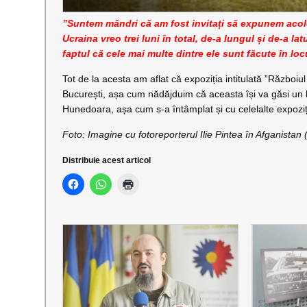
”Suntem mândri că am fost invitați să expunem acol
Ucraina vreo trei luni în total, de-a lungul și de-a lat
faptul că cele mai multe dintre ele sunt făcute în loc
Tot de la acesta am aflat că expoziția intitulată ”Războiu
București, așa cum nădăjduim că aceasta își va găsi un bi
Hunedoara, așa cum s-a întâmplat și cu celelalte expoziții
Foto: Imagine cu fotoreporterul Ilie Pintea în Afganistan 
Distribuie acest articol