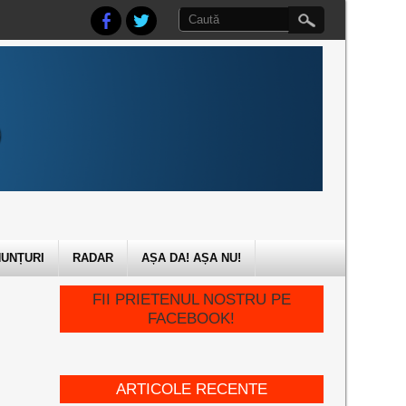
UNȚURI
RADAR
AȘA DA! AȘA NU!
FII PRIETENUL NOSTRU PE
FACEBOOK!
ARTICOLE RECENTE