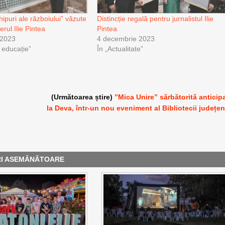
ipuri ale războiului” văzute
Distincție regală pentru jurnalistul Ilie
erul Ilie Pintea
Pintea
 2023
4 decembrie 2023
i educație”
În „Actualitate”
(Următoarea știre)
”Mica Unire” sărbătorită anticip
la Deva, într-un nou eveniment al Bibliotecii județe
RI ASEMĂNĂTOARE