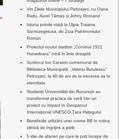
magazinul online – 7 strategii
Vin Zilele Municipiului Petroșani, cu Oana
Radu, Aurel Tămaș și Johny Romano
ru
Istoria prinde viață la Ulpia Traiana
Sarmizegetusa, de Ziua Patrimoniului
Roman
Proiectul noului stadion „Corvinul 1921
Hunedoara” intră în linie dreaptă
Scriitorul Ion Caraion comemorat de
Biblioteca Municipală ,,Valeriu Butulescu”
Petroșani, la 40 de ani de la trecerea sa în
eternitate
Studenții Universității din București au
transformat practica de vară într-un
proiect cu impact în Geoparcul
Internațional UNESCO Țara Hațegului
Beneficiile utilizării unei creme BB în rutina
zilnică de îngrijire a pielii
5 idei de afaceri pe care le poți începe de