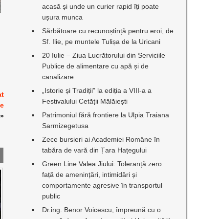
acasă și unde un curier rapid îți poate
ușura munca
Sărbătoare cu recunoștință pentru eroi, de
Sf. Ilie, pe muntele Tulișa de la Uricani
20 Iulie – Ziua Lucrătorului din Serviciile
Publice de alimentare cu apă și de
canalizare
„Istorie și Tradiții” la ediția a VIII-a a
at
Festivalului Cetății Mălăiești
ne
Patrimoniul fără frontiere la Ulpia Traiana
»
Sarmizegetusa
Zece bursieri ai Academiei Române în
tabăra de vară din Țara Hațegului
Green Line Valea Jiului: Toleranță zero
față de amenințări, intimidări și
comportamente agresive în transportul
public
Dr.ing. Benor Voicescu, împreună cu o