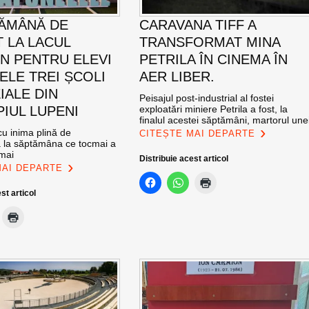
ĂMÂNĂ DE
CARAVANA TIFF A
T LA LACUL
TRANSFORMAT MINA
N PENTRU ELEVI
PETRILA ÎN CINEMA ÎN
ELE TREI ȘCOLI
AER LIBER.
IALE DIN
Peisajul post-industrial al fostei
PIUL LUPENI
exploatări miniere Petrila a fost, la
finalul acestei săptămâni, martorul une
u inima plină de
CITEȘTE MAI DEPARTE
ă la săptămâna ce tocmai a
 mai
Distribuie acest articol
MAI DEPARTE
st articol