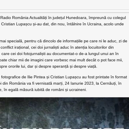
erul Radio România Actualități în județul Hunedoara, împreună cu colegul
Cristian Lupașcu și-au dat, din nou, întâlnire în Ucraina, acolo unde
i specială, pentru că dincolo de informațiile pe care ni le aduc, zi de
nflict irațional, cei doi jurnaliști aduc în atenția locuitorilor din
 pe care cei doi fotojurnaliști au documentat-o de-a lungul unui an în
oate chiar mii de imagini care vorbesc mai mult decât o pot face mii,
pre ororile lui, dar și despre speranță și despre viață.
tografice de Ilie Pintea și Cristian Lupașcu au fost printate în format
oi din România va fi vernisată marți, 24 Ianurie 2023, la Cernăuți, în
te, în egală măsură iubită de români și ucraineni.