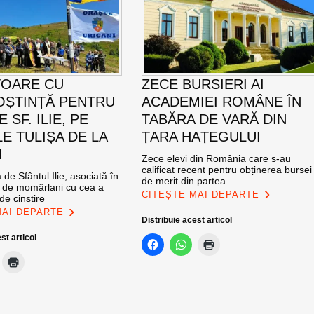
TOARE CU
ZECE BURSIERI AI
ȘTINȚĂ PENTRU
ACADEMIEI ROMÂNE ÎN
E SF. ILIE, PE
TABĂRA DE VARĂ DIN
E TULIȘA DE LA
ȚARA HAȚEGULUI
I
Zece elevi din România care s-au
calificat recent pentru obținerea bursei
de Sfântul Ilie, asociată în
de merit din partea
e de momârlani cu cea a
CITEȘTE MAI DEPARTE
de cinstire
MAI DEPARTE
Distribuie acest articol
st articol