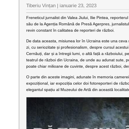
Tiberiu Vințan |
ianuarie 23, 2023
Freneticul jurnalist din Valea Jiului, Ilie Pintea, report
său de la Agenția Română de Presă Agerpres, jurnalistul 
revin constant în calitatea de reporteri de război.
De data aceasta, misiunea lor în Ucraina este una ceva ma
zi, cu seriozitate și profesionalism, despre cursul acestui co
Cernăuți, dar și a întregii lumi, o altă față a războiului,
teatrul de război din Ucraina, de unde au adunat sute, p
poate chiar milioane de cuvinte, despre acest război, des
O parte din aceste imagini, adunate în memoria camerei fo
expozițional, iar expoziția celor doi fotoreporteri de răzb
elegantul spațiu al Muzeului de Artă din această localita