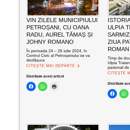
VIN ZILELE MUNICIPIULUI
ISTORIA
PETROȘANI, CU OANA
ULPIA 
RADU, AUREL TĂMAȘ ȘI
SARMIZ
JOHNY ROMANO
ZIUA P
ROMAN
În perioada 24 – 26 iulie 2024, în
Centrul Civic al Petroșaniului se va
Timp de două
desfășura
Ulpia Traia
CITEȘTE MAI DEPARTE
pasionat de 
CITEȘTE 
Distribuie acest articol
Distribuie ace