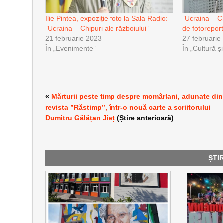
Ilie Pintea, expoziție foto la Sala Radio:
”Ucraina – Ch
”Ucraina – Chipuri ale războiului”
de fotoreport
21 februarie 2023
27 februarie
În „Evenimente”
În „Cultură ș
«
Mărturii peste timp despre momârlani, adunate din
revista ”Răstimp”, într-o nouă carte a scriitorului
Dumitru Gălățan Jieț
(Știre anterioară)
ȘTI