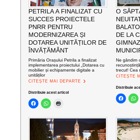
PETRILA A FINALIZAT CU
O SĂPT
SUCCES PROIECTELE
NEUITA
PNRR PENTRU
BALATO
MODERNIZAREA ȘI
DE LA C
DOTAREA UNITĂȚILOR DE
GIMNAZ
ÎNVĂȚĂMÂNT
MUNICI
Primăria Orașului Petrila a finalizat
Ne gândim c
implementarea proiectului „Dotarea cu
recunoștinț
mobilier și echipamente digitale a
trecut! Cea
unităților
CITEȘTE 
CITEȘTE MAI DEPARTE
Distribuie ace
Distribuie acest articol